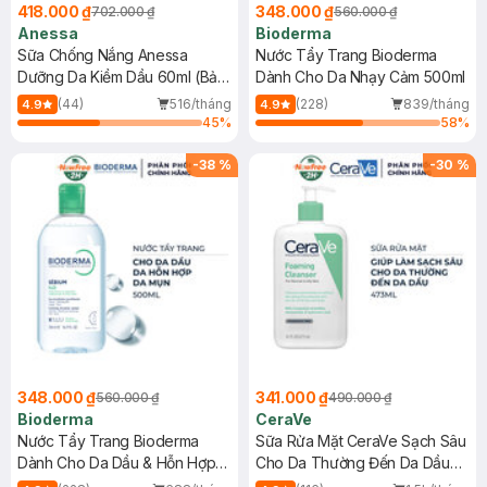
418.000 ₫
348.000 ₫
702.000 ₫
560.000 ₫
Anessa
Bioderma
Sữa Chống Nắng Anessa
Nước Tẩy Trang Bioderma
Dưỡng Da Kiềm Dầu 60ml (Bản
Dành Cho Da Nhạy Cảm 500ml
Mới)
(44)
516/tháng
(228)
839/tháng
4.9
4.9
45
%
58
%
-
38
%
-
30
%
348.000 ₫
341.000 ₫
560.000 ₫
490.000 ₫
Bioderma
CeraVe
Nước Tẩy Trang Bioderma
Sữa Rửa Mặt CeraVe Sạch Sâu
Dành Cho Da Dầu & Hỗn Hợp
Cho Da Thường Đến Da Dầu
500ml
473ml