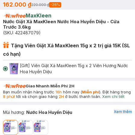
162.000 ₫
220.000 ₫
-
26
%
MaxKleen
Nước Giặt Xả MaxKleen Nước Hoa Huyền Diệu - Cửa
Trước 3.6kg
(SKU:
422487079
)
Tặng Viên Giặt Xả MaxKleen 15g x 2 trị giá 15K (SL
có hạn)
[Gift] Viên Giặt Xả MaxKleen 15g x 2 Viên Hương Nước
Hoa Huyền Diệu
Giao Nhanh Miễn Phí 2H
Bạn muốn nhận hàng trước
16h
hôm nay (
Miễn phí
). Đặt hàng trong
8 phút
tới và chọn giao hàng
2H
ở bước thanh toán.
Xem chi tiết
Xem thêm
Mùi hương
:
Nước Hoa Huyền Diệu