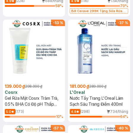
(228)
688/tháng
(116)
1.5k/tháng
4.9
4.9
58
%
70
%
Bill Cerave 299K Tặng Sữa Rửa
Mặt Cerave 30ml (SL có hạn)
-
53
%
-
37
%
139.000 ₫
181.000 ₫
298.000 ₫
289.000 ₫
Cosrx
L'Oreal
Gel Rửa Mặt Cosrx Tràm Trà,
Nước Tẩy Trang L'Oreal Làm
0.5% BHA Có Độ pH Thấp
Sạch Sâu Trang Điểm 400ml
150ml
(173)
(298)
734/tháng
5.0
4.8
10
%
64
%
-
57
%
-
40
%