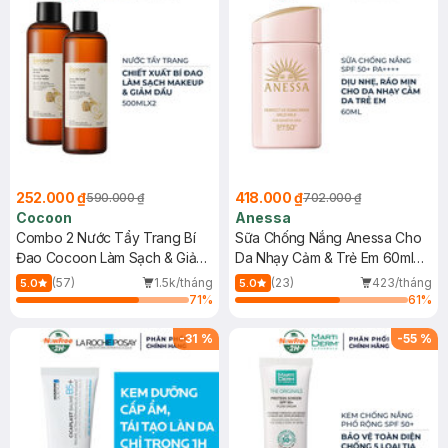
252.000 ₫
418.000 ₫
590.000 ₫
702.000 ₫
Cocoon
Anessa
Combo 2 Nước Tẩy Trang Bí
Sữa Chống Nắng Anessa Cho
Đao Cocoon Làm Sạch & Giảm
Da Nhạy Cảm & Trẻ Em 60ml
Dầu 500ml
(Mới)
(57)
1.5k/tháng
(23)
423/tháng
5.0
5.0
71
%
61
%
-
31
%
-
55
%