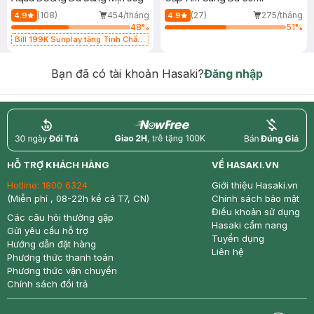
(108)
454/tháng
(27)
275/tháng
4.9
4.9
48
%
51
%
Bill 199K Sunplay tặng Tinh Chất
Chống Nắng 7g trị giá 30K (SL có
hạn)
Bạn đã có tài khoản Hasaki?
Đăng nhập
return
nowfree
price
HỖ TRỢ KHÁCH HÀNG
VỀ HASAKI.VN
Hotline:
1800 6324
Giới thiệu Hasaki.vn
(Miễn phí , 08-22h kể cả T7, CN)
Chính sách bảo mật
Điều khoản sử dụng
Các câu hỏi thường gặp
Hasaki cẩm nang
Gửi yêu cầu hỗ trợ
Tuyển dụng
Hướng dẫn đặt hàng
Liên hệ
Phương thức thanh toán
Phương thức vận chuyển
Chính sách đổi trả