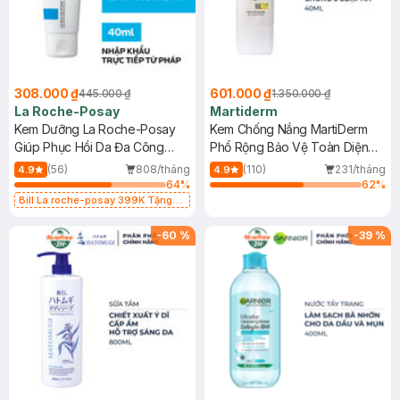
308.000 ₫
601.000 ₫
445.000 ₫
1.350.000 ₫
La Roche-Posay
Martiderm
Kem Dưỡng La Roche-Posay
Kem Chống Nắng MartiDerm
Giúp Phục Hồi Da Đa Công
Phổ Rộng Bảo Vệ Toàn Diện
Dụng 40ml
40ml
(56)
808/tháng
(110)
231/tháng
4.9
4.9
64
%
62
%
Bill La roche-posay 399K Tặng
Gel rửa mặt da dầu nhạy cảm 50ml
(SL có hạn)
-
60
%
-
39
%