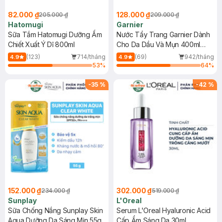
82.000 ₫
128.000 ₫
205.000 ₫
209.000 ₫
Hatomugi
Garnier
Sữa Tắm Hatomugi Dưỡng Ẩm
Nước Tẩy Trang Garnier Dành
Chiết Xuất Ý Dĩ 800ml
Cho Da Dầu Và Mụn 400ml
(Mới)
(123)
714/tháng
(69)
942/tháng
4.9
4.9
53
%
64
%
-
35
%
-
42
%
152.000 ₫
302.000 ₫
234.000 ₫
519.000 ₫
Sunplay
L'Oreal
Sữa Chống Nắng Sunplay Skin
Serum L'Oreal Hyaluronic Acid
Aqua Dưỡng Da Sáng Mịn 55g
Cấp Ẩm Sáng Da 30ml