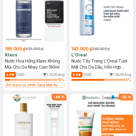
195.000 ₫
143.000 ₫
435.000 ₫
249.000 ₫
Klairs
L'Oreal
Nước Hoa Hồng Klairs Không
Nước Tẩy Trang L'Oreal Tươi
Mùi Cho Da Nhạy Cảm 180ml
Mát Cho Da Dầu, Hỗn Hợp
400ml
(148)
1.7k/tháng
(298)
1.9k/tháng
4.8
4.8
10
%
64
%
Bill Klairs từ 299k Tặng Mặt Nạ
Làm Dịu Da & Kiểm Soát Dầu Nhờn
25ml (SL Có Hạn)
-
46
%
-
33
%