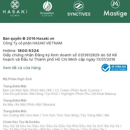
Synctives
Clinic
Dermahair
Mastige
Bản quyền © 2016 Hasaki.vn
Công Ty cổ phần HASAKI VIETNAM
Hotline:
1800 6324
Giấy chứng nhận Đăng ký Kinh doanh số 0313612829 do Sở Kế
hoạch và Đầu tư Thành phố Hồ Chí Minh cấp ngày 13/01/2016
Xem tất cả cửa hàng
Mỹ Phẩm High-End
Trang Điểm Mặt
Kem Lót
/
Kem Nền
/
Phấn Nền
/
BB / CC Cream
/
Phấn Nước Cushion
/
Che Khuyết Điểm
/
Má Hồng
/
Tạo Khối / Highlight
/
Phấn Phủ
/
Xịt Khoá Makeup
Trang Điểm Mắt
Kẻ Mày
/
Kẻ Mắt
/
Phấn Mắt
/
Mascara
Trang Điểm Môi
Son Dưỡng Môi
/
Son Kem / Tint
/
Son Thỏi
/
Son Bóng
/
Tẩy Trang Mắt / Môi
Chăm Sóc Tóc Và Da Đầu
Dầu Gội Và Dầu Xả
/
Dầu Gội
/
Dầu Xả
/
Dầu Gội Khô
/
Dầu Gội Xả 2in1
/
Bộ Gội Xả
/
Tẩy Tế Bào Chết Da Đầu
/
Mặt Nạ / Kem Ủ Tóc
/
Serum / Dầu Dưỡng Tóc
/