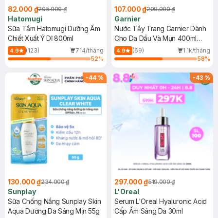
82.000 ₫
107.000 ₫
205.000 ₫
209.000 ₫
Hatomugi
Garnier
Sữa Tắm Hatomugi Dưỡng Ẩm
Nước Tẩy Trang Garnier Dành
Chiết Xuất Ý Dĩ 800ml
Cho Da Dầu Và Mụn 400ml
(Mới)
(123)
714/tháng
(69)
1.1k/tháng
4.9
4.9
52
%
58
%
-
44
%
-
43
%
130.000 ₫
297.000 ₫
234.000 ₫
519.000 ₫
Sunplay
L'Oreal
Sữa Chống Nắng Sunplay Skin
Serum L'Oreal Hyaluronic Acid
Aqua Dưỡng Da Sáng Mịn 55g
Cấp Ẩm Sáng Da 30ml