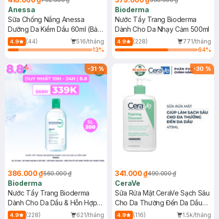
Anessa
Bioderma
Sữa Chống Nắng Anessa
Nước Tẩy Trang Bioderma
Dưỡng Da Kiềm Dầu 60ml (Bản
Dành Cho Da Nhạy Cảm 500ml
Mới)
(44)
516/tháng
(228)
771/tháng
4.9
4.9
13
%
64
%
-
31
%
-
30
%
386.000 ₫
341.000 ₫
560.000 ₫
490.000 ₫
Bioderma
CeraVe
Nước Tẩy Trang Bioderma
Sữa Rửa Mặt CeraVe Sạch Sâu
Dành Cho Da Dầu & Hỗn Hợp
Cho Da Thường Đến Da Dầu
500ml
473ml
(228)
621/tháng
(116)
1.5k/tháng
4.9
4.9