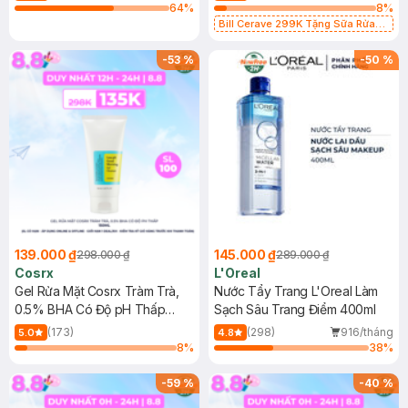
64
%
8
%
Bill Cerave 299K Tặng Sữa Rửa
Mặt Cerave 30ml (SL có hạn)
-
53
%
-
50
%
139.000 ₫
145.000 ₫
298.000 ₫
289.000 ₫
Cosrx
L'Oreal
Gel Rửa Mặt Cosrx Tràm Trà,
Nước Tẩy Trang L'Oreal Làm
0.5% BHA Có Độ pH Thấp
Sạch Sâu Trang Điểm 400ml
150ml
(173)
(298)
916/tháng
5.0
4.8
8
%
38
%
-
59
%
-
40
%