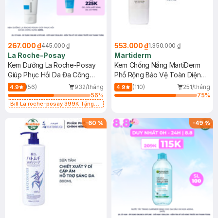
267.000 ₫
553.000 ₫
445.000 ₫
1.350.000 ₫
La Roche-Posay
Martiderm
Kem Dưỡng La Roche-Posay
Kem Chống Nắng MartiDerm
Giúp Phục Hồi Da Đa Công
Phổ Rộng Bảo Vệ Toàn Diện
Dụng 40ml
40ml
(56)
932/tháng
(110)
251/tháng
4.9
4.9
56
%
75
%
Bill La roche-posay 399K Tặng
Gel rửa mặt da dầu nhạy cảm 50ml
(SL có hạn)
-
60
%
-
49
%