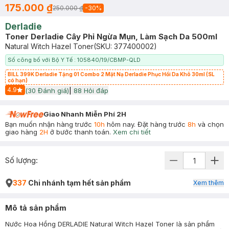
175.000 ₫
250.000 ₫
-
30
%
Derladie
Toner Derladie Cây Phỉ Ngừa Mụn, Làm Sạch Da 500ml
Natural Witch Hazel Toner
(SKU:
377400002
)
Số công bố với Bộ Y Tế : 105840/19/CBMP-QLD
BILL 399K Derladie Tặng 01 Combo 2 Mặt Nạ Derladie Phục Hồi Da Khô 30ml (SL
có hạn)
4.9
(
30
Đánh giá)
|
88
Hỏi đáp
Start Icon
Giao Nhanh Miễn Phí 2H
Bạn muốn nhận hàng trước
10h
hôm nay. Đặt hàng trước
8h
và chọn
giao hàng
2H
ở bước thanh toán.
Xem chi tiết
Số lượng:
337
Chi nhánh tạm hết sản phẩm
Xem thêm
Mô tả sản phẩm
Nước Hoa Hồng DERLADIE Natural Witch Hazel Toner là sản phẩm