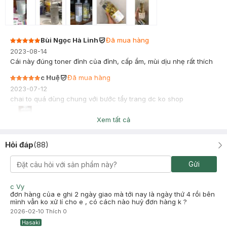
Bùi Ngọc Hà Linh
Đã mua hàng
2023-08-14
Cái này đúng toner đỉnh của đỉnh, cấp ẩm, mùi dịu nhẹ rất thích
c Huệ
Đã mua hàng
2023-07-12
chai to quá dùng chung với bước tẩy trang dc ko shop
Xem tất cả
Hỏi đáp
(
88
)
Gửi
c Vy
đơn hàng của e ghi 2 ngày giao mà tới nay là ngày thứ 4 rồi bên
mình vẫn ko xử lí cho e , có cách nào huỷ đơn hàng k ?
2026-02-10
Thích
0
Hasaki