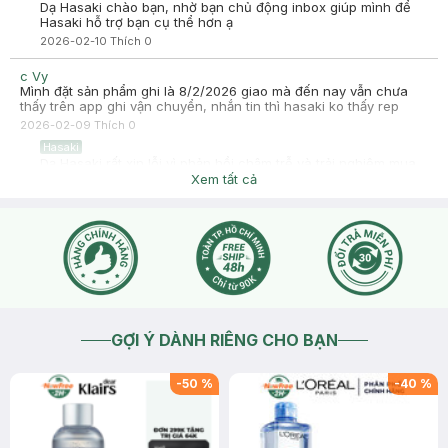
Dạ Hasaki chào bạn, nhờ bạn chủ động inbox giúp mình để
Hasaki hỗ trợ bạn cụ thể hơn ạ
2026-02-10
Thích
0
c Vy
Mình đặt sản phẩm ghi là 8/2/2026 giao mà đến nay vẫn chưa
thấy trên app ghi vận chuyển, nhắn tin thì hasaki ko thấy rep
2026-02-09
Thích
0
Hasaki
Dạ Hasaki rất xin lỗi vì phản hồi chậm trễ và trải nghiệm mua
hàng lần này, do hiện tại hotline và lượng tin nhắn nhiều, các
Xem tất cả
tư vấn viên đang xử lý lần lượt, mong bạn thông cảm ạ.
2026-02-10
Thích
0
GỢI Ý DÀNH RIÊNG CHO BẠN
-
50
%
-
40
%