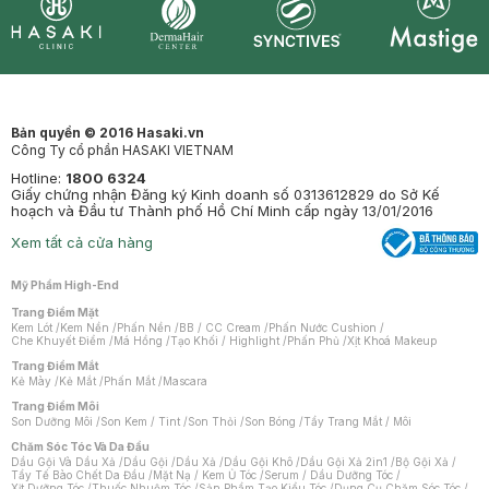
Synctives
Clinic
Dermahair
Mastige
Bản quyền © 2016 Hasaki.vn
Công Ty cổ phần HASAKI VIETNAM
Hotline:
1800 6324
Giấy chứng nhận Đăng ký Kinh doanh số 0313612829 do Sở Kế
hoạch và Đầu tư Thành phố Hồ Chí Minh cấp ngày 13/01/2016
Xem tất cả cửa hàng
Mỹ Phẩm High-End
Trang Điểm Mặt
Kem Lót
/
Kem Nền
/
Phấn Nền
/
BB / CC Cream
/
Phấn Nước Cushion
/
Che Khuyết Điểm
/
Má Hồng
/
Tạo Khối / Highlight
/
Phấn Phủ
/
Xịt Khoá Makeup
Trang Điểm Mắt
Kẻ Mày
/
Kẻ Mắt
/
Phấn Mắt
/
Mascara
Trang Điểm Môi
Son Dưỡng Môi
/
Son Kem / Tint
/
Son Thỏi
/
Son Bóng
/
Tẩy Trang Mắt / Môi
Chăm Sóc Tóc Và Da Đầu
Dầu Gội Và Dầu Xả
/
Dầu Gội
/
Dầu Xả
/
Dầu Gội Khô
/
Dầu Gội Xả 2in1
/
Bộ Gội Xả
/
Tẩy Tế Bào Chết Da Đầu
/
Mặt Nạ / Kem Ủ Tóc
/
Serum / Dầu Dưỡng Tóc
/
Xịt Dưỡng Tóc
/
Thuốc Nhuộm Tóc
/
Sản Phẩm Tạo Kiểu Tóc
/
Dụng Cụ Chăm Sóc Tóc
/