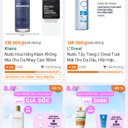
218.000 ₫
149.000 ₫
435.000 ₫
249.000 ₫
Klairs
L'Oreal
Nước Hoa Hồng Klairs Không
Nước Tẩy Trang L'Oreal Tươi
Mùi Cho Da Nhạy Cảm 180ml
Mát Cho Da Dầu, Hỗn Hợp
400ml
(148)
1.5k/tháng
(298)
1.8k/tháng
4.8
4.8
64
%
64
%
Bill Klairs từ 299k Tặng Mặt Nạ
Làm Dịu Da & Kiểm Soát Dầu Nhờn
25ml (SL Có Hạn)
-
53
%
-
43
%