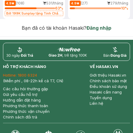
(108)
531/tháng
(27)
279/tháng
4.9
4.9
63
%
10
%
Bill 199K Sunplay tặng Tinh Chất
Chống Nắng 7g trị giá 30K (SL có
hạn)
Bạn đã có tài khoản Hasaki?
Đăng nhập
return
nowfree
price
HỖ TRỢ KHÁCH HÀNG
VỀ HASAKI.VN
Hotline:
1800 6324
Giới thiệu Hasaki.vn
(Miễn phí , 08-22h kể cả T7, CN)
Chính sách bảo mật
Điều khoản sử dụng
Các câu hỏi thường gặp
Hasaki cẩm nang
Gửi yêu cầu hỗ trợ
Tuyển dụng
Hướng dẫn đặt hàng
Liên hệ
Phương thức thanh toán
Phương thức vận chuyển
Chính sách đổi trả