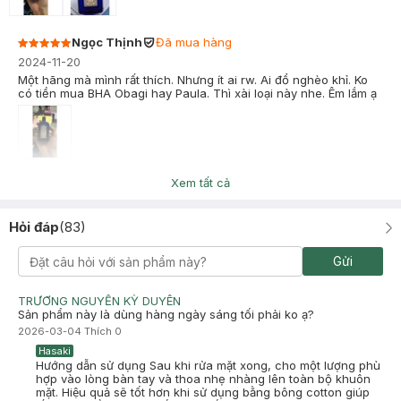
Ngọc Thịnh
Đã mua hàng
2024-11-20
Một hãng mà mình rất thích. Nhưng ít ai rw. Ai đổ nghèo khỉ. Ko
có tiền mua BHA Obagi hay Paula. Thì xài loại này nhe. Êm lắm ạ
PHẠM QUỲNH Anh
Đã mua hàng
Xem tất cả
2024-11-17
thấm nhanh. cay mắt. châm chít. nhưng k sao. vài lần là quen.
Hỏi đáp
(
83
)
đẩy mụn ẩn. có tác dụng tốt trên da mình. vẫn cho 5 sao
Gửi
TRƯƠNG NGUYỄN KỲ DUYÊN
Sản phẩm này là dùng hàng ngày sáng tối phải ko ạ?
2026-03-04
Thích
0
Hasaki
Hướng dẫn sử dụng Sau khi rửa mặt xong, cho một lượng phù
hợp vào lòng bàn tay và thoa nhẹ nhàng lên toàn bộ khuôn
mặt. Hiệu quả sẽ tốt hơn khi sử dụng bằng bông cotton giúp