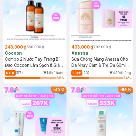
243.000 ₫
403.000 ₫
590.000 ₫
702.000 ₫
Cocoon
Anessa
Combo 2 Nước Tẩy Trang Bí
Sữa Chống Nắng Anessa Cho
Đao Cocoon Làm Sạch & Giảm
Da Nhạy Cảm & Trẻ Em 60ml
Dầu 500ml
(Mới)
(57)
1.6k/tháng
(23)
439/tháng
5.0
5.0
68
%
34
%
-
40
%
-
59
%