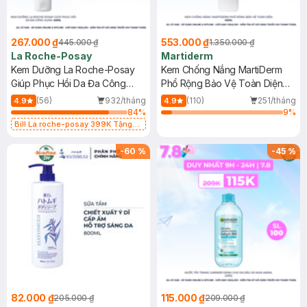
267.000 ₫
553.000 ₫
445.000 ₫
1.350.000 ₫
La Roche-Posay
Martiderm
Kem Dưỡng La Roche-Posay
Kem Chống Nắng MartiDerm
Giúp Phục Hồi Da Đa Công
Phổ Rộng Bảo Vệ Toàn Diện
Dụng 40ml
40ml
(56)
932/tháng
(110)
251/tháng
4.9
4.9
84
%
9
%
Bill La roche-posay 399K Tặng
Gel rửa mặt da dầu nhạy cảm 50ml
(SL có hạn)
-
60
%
-
45
%
82.000 ₫
115.000 ₫
205.000 ₫
209.000 ₫