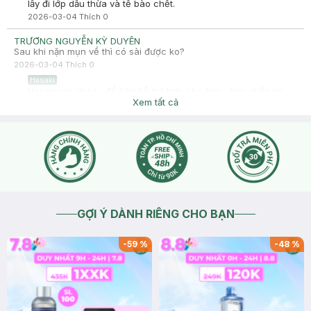
lấy đi lớp dầu thừa và tế bào chết.
2026-03-04
Thích
0
TRƯƠNG NGUYỄN KỲ DUYÊN
Sau khi nặn mụn về thì có sài được ko?
2026-03-04
Thích
0
Hasaki
Hasaki xin chào , để tiện hỗ trợ hơn cho bạn , bạn nhắn tin
vào trang Fanpage hoặc Zalo Hasaki Beauty & Clinic cho
Xem tất cả
mình biết thêm thông tin tình trạng da bạn nhé !
2026-03-04
Thích
0
GỢI Ý DÀNH RIÊNG CHO BẠN
-
59
%
-
48
%