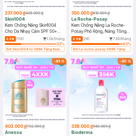
237.000 ₫
350.000 ₫
495.000 ₫
610.000 ₫
Skin1004
La Roche-Posay
Kem Chống Nắng Skin1004
Kem Chống Nắng La Roche-
Cho Da Nhạy Cảm SPF 50+
Posay Phổ Rộng, Nâng Tông
50ml
Kiềm Dầu 50ml
(119)
1.0k/tháng
(28)
736/tháng
4.8
4.9
32
%
93
%
Bill Skin1004 từ 399k Tặng Kem
Bill La roche-posay 399K Tặng
Chống Nắng Cho Da Nhạy Cảm
Gel rửa mặt da dầu nhạy cảm 50ml
SPF 50+ 20ml (SL Có Hạn)
(SL có hạn)
-
43
%
-
40
%
403.000 ₫
338.000 ₫
702.000 ₫
560.000 ₫
Anessa
Bioderma