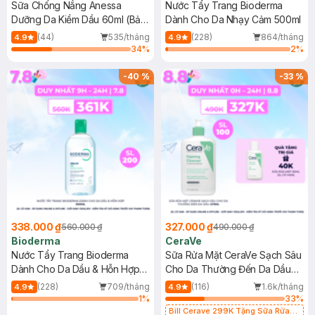
Sữa Chống Nắng Anessa
Nước Tẩy Trang Bioderma
Dưỡng Da Kiềm Dầu 60ml (Bản
Dành Cho Da Nhạy Cảm 500ml
Mới)
(44)
535/tháng
(228)
864/tháng
4.9
4.9
34
%
2
%
-
40
%
-
33
%
338.000 ₫
327.000 ₫
560.000 ₫
490.000 ₫
Bioderma
CeraVe
Nước Tẩy Trang Bioderma
Sữa Rửa Mặt CeraVe Sạch Sâu
Dành Cho Da Dầu & Hỗn Hợp
Cho Da Thường Đến Da Dầu
500ml
473ml
(228)
709/tháng
(116)
1.6k/tháng
4.9
4.9
1
%
33
%
Bill Cerave 299K Tặng Sữa Rửa