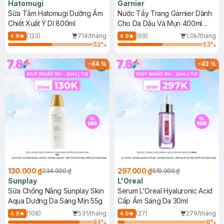
Hatomugi
Garnier
Sữa Tắm Hatomugi Dưỡng Ẩm
Nước Tẩy Trang Garnier Dành
Chiết Xuất Ý Dĩ 800ml
Cho Da Dầu Và Mụn 400ml
(Mới)
(123)
714/tháng
(69)
1.0k/tháng
4.9
4.9
52
%
53
%
-
44
%
-
43
%
130.000 ₫
297.000 ₫
234.000 ₫
519.000 ₫
Sunplay
L'Oreal
Sữa Chống Nắng Sunplay Skin
Serum L'Oreal Hyaluronic Acid
Aqua Dưỡng Da Sáng Mịn 55g
Cấp Ẩm Sáng Da 30ml
(108)
531/tháng
(27)
279/tháng
4.9
4.9
84
%
8
%