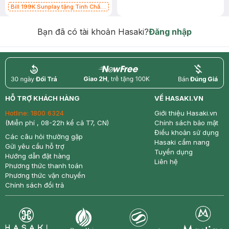
Bill 199K Sunplay tặng Tinh Chất
Chống Nắng 7g trị giá 30K (SL có
hạn)
Bạn đã có tài khoản Hasaki?
Đăng nhập
return
nowfree
price
HỖ TRỢ KHÁCH HÀNG
VỀ HASAKI.VN
Hotline:
1800 6324
Giới thiệu Hasaki.vn
(Miễn phí , 08-22h kể cả T7, CN)
Chính sách bảo mật
Điều khoản sử dụng
Các câu hỏi thường gặp
Hasaki cẩm nang
Gửi yêu cầu hỗ trợ
Tuyển dụng
Hướng dẫn đặt hàng
Liên hệ
Phương thức thanh toán
Phương thức vận chuyển
Chính sách đổi trả