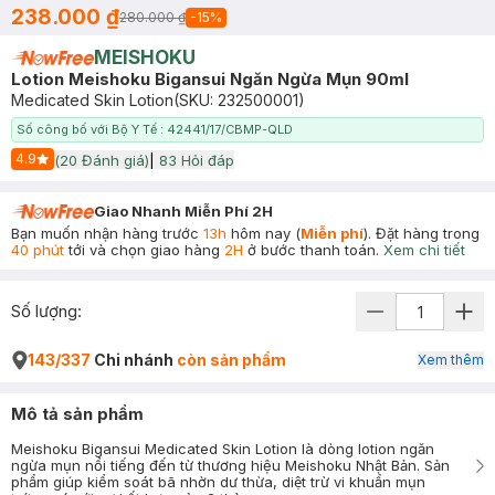
238.000 ₫
280.000 ₫
-
15
%
MEISHOKU
Lotion Meishoku Bigansui Ngăn Ngừa Mụn 90ml
Medicated Skin Lotion
(SKU:
232500001
)
Số công bố với Bộ Y Tế : 42441/17/CBMP-QLD
4.9
(
20
Đánh giá)
|
83
Hỏi đáp
Start Icon
Giao Nhanh Miễn Phí 2H
Bạn muốn nhận hàng trước
13h
hôm nay (
Miễn phí
). Đặt hàng trong
40 phút
tới và chọn giao hàng
2H
ở bước thanh toán.
Xem chi tiết
Số lượng:
143/337
Chi nhánh
còn sản phẩm
Xem thêm
Mô tả sản phẩm
Meishoku Bigansui Medicated Skin Lotion là dòng lotion ngăn
ngừa mụn nổi tiếng đến từ thương hiệu Meishoku Nhật Bản. Sản
phẩm giúp kiểm soát bã nhờn dư thừa, diệt trừ vi khuẩn mụn