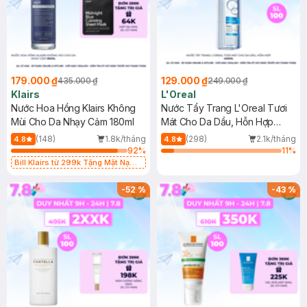
179.000 ₫
129.000 ₫
435.000 ₫
249.000 ₫
Klairs
L'Oreal
Nước Hoa Hồng Klairs Không
Nước Tẩy Trang L'Oreal Tươi
Mùi Cho Da Nhạy Cảm 180ml
Mát Cho Da Dầu, Hỗn Hợp
400ml
(148)
1.8k/tháng
(298)
2.1k/tháng
4.8
4.8
92
%
11
%
Bill Klairs từ 299k Tặng Mặt Nạ
Làm Dịu Da & Kiểm Soát Dầu Nhờn
25ml (SL Có Hạn)
-
52
%
-
43
%