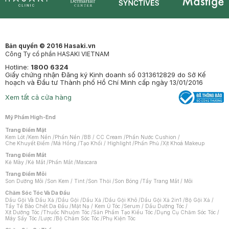
Synctives
Clinic
Dermahair
Mastige
Bản quyền © 2016 Hasaki.vn
Công Ty cổ phần HASAKI VIETNAM
Hotline:
1800 6324
Giấy chứng nhận Đăng ký Kinh doanh số 0313612829 do Sở Kế
hoạch và Đầu tư Thành phố Hồ Chí Minh cấp ngày 13/01/2016
Xem tất cả cửa hàng
Mỹ Phẩm High-End
Trang Điểm Mặt
Kem Lót
/
Kem Nền
/
Phấn Nền
/
BB / CC Cream
/
Phấn Nước Cushion
/
Che Khuyết Điểm
/
Má Hồng
/
Tạo Khối / Highlight
/
Phấn Phủ
/
Xịt Khoá Makeup
Trang Điểm Mắt
Kẻ Mày
/
Kẻ Mắt
/
Phấn Mắt
/
Mascara
Trang Điểm Môi
Son Dưỡng Môi
/
Son Kem / Tint
/
Son Thỏi
/
Son Bóng
/
Tẩy Trang Mắt / Môi
Chăm Sóc Tóc Và Da Đầu
Dầu Gội Và Dầu Xả
/
Dầu Gội
/
Dầu Xả
/
Dầu Gội Khô
/
Dầu Gội Xả 2in1
/
Bộ Gội Xả
/
Tẩy Tế Bào Chết Da Đầu
/
Mặt Nạ / Kem Ủ Tóc
/
Serum / Dầu Dưỡng Tóc
/
Xịt Dưỡng Tóc
/
Thuốc Nhuộm Tóc
/
Sản Phẩm Tạo Kiểu Tóc
/
Dụng Cụ Chăm Sóc Tóc
/
Máy Sấy Tóc
/
Lược
/
Bộ Chăm Sóc Tóc
/
Phụ Kiện Tóc