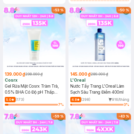
Mặt Cerave 30ml (SL có hạn)
-
53
%
-
50
%
139.000 ₫
145.000 ₫
298.000 ₫
289.000 ₫
Cosrx
L'Oreal
Gel Rửa Mặt Cosrx Tràm Trà,
Nước Tẩy Trang L'Oreal Làm
0.5% BHA Có Độ pH Thấp
Sạch Sâu Trang Điểm 400ml
150ml
(173)
(298)
916/tháng
5.0
4.8
7
%
3
%
-
59
%
-
43
%