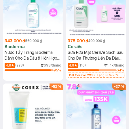
343.000 ₫
378.000 ₫
560.000 ₫
490.000 ₫
Bioderma
CeraVe
Nước Tẩy Trang Bioderma
Sữa Rửa Mặt CeraVe Sạch Sâu
Dành Cho Da Dầu & Hỗn Hợp
Cho Da Thường Đến Da Dầu
500ml
473ml
(228)
698/tháng
(116)
1.4k/tháng
4.9
4.9
95
%
64
%
Bill Cerave 299K Tặng Sữa Rửa
Mặt Cerave 30ml (SL có hạn)
-
53
%
-
37
%