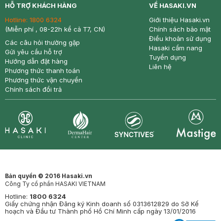
HỖ TRỢ KHÁCH HÀNG
VỀ HASAKI.VN
Hotline:
1800 6324
Giới thiệu Hasaki.vn
(Miễn phí , 08-22h kể cả T7, CN)
Chính sách bảo mật
Điều khoản sử dụng
Các câu hỏi thường gặp
Hasaki cẩm nang
Gửi yêu cầu hỗ trợ
Tuyển dụng
Hướng dẫn đặt hàng
Liên hệ
Phương thức thanh toán
Phương thức vận chuyển
Chính sách đổi trả
Synctives
Clinic
Dermahair
Mastige
Bản quyền © 2016 Hasaki.vn
Công Ty cổ phần HASAKI VIETNAM
Hotline:
1800 6324
Giấy chứng nhận Đăng ký Kinh doanh số 0313612829 do Sở Kế
hoạch và Đầu tư Thành phố Hồ Chí Minh cấp ngày 13/01/2016