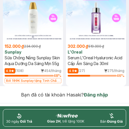
152.000 ₫
302.000 ₫
234.000 ₫
519.000 ₫
Sunplay
L'Oreal
Sữa Chống Nắng Sunplay Skin
Serum L'Oreal Hyaluronic Acid
Aqua Dưỡng Da Sáng Mịn 55g
Cấp Ẩm Sáng Da 30ml
(108)
454/tháng
(27)
275/tháng
4.9
4.9
48
%
46
%
Bill 199K Sunplay tặng Tinh Chất
Chống Nắng 7g trị giá 30K (SL có
hạn)
Bạn đã có tài khoản Hasaki?
Đăng nhập
return
nowfree
price