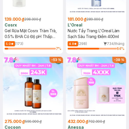
139.000 ₫
181.000 ₫
298.000 ₫
289.000 ₫
Cosrx
L'Oreal
Gel Rửa Mặt Cosrx Tràm Trà,
Nước Tẩy Trang L'Oreal Làm
0.5% BHA Có Độ pH Thấp
Sạch Sâu Trang Điểm 400ml
150ml
(173)
(298)
734/tháng
5.0
4.8
7
%
64
%
-
53
%
-
38
%
275.000 ₫
432.000 ₫
590.000 ₫
702.000 ₫
Cocoon
Anessa