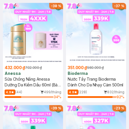
SPF 50+ 20ml (SL Có Hạn)
(SL có hạn)
-
38
%
-
37
%
432.000 ₫
351.000 ₫
702.000 ₫
560.000 ₫
Anessa
Bioderma
Sữa Chống Nắng Anessa
Nước Tẩy Trang Bioderma
Dưỡng Da Kiềm Dầu 60ml (Bản
Dành Cho Da Nhạy Cảm 500ml
Mới)
(44)
499/tháng
(228)
832/tháng
4.9
4.9
34
%
92
%
-
39
%
-
23
%