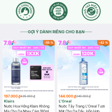
GỢI Ý DÀNH RIÊNG CHO BẠN
-
55
%
-
42
%
197.000 ₫
144.000 ₫
435.000 ₫
249.000 ₫
Klairs
L'Oreal
Nước Hoa Hồng Klairs Không
Nước Tẩy Trang L'Oreal Tươi
Mùi Cho Da Nhạy Cảm 180ml
Mát Cho Da Dầu, Hỗn Hợp