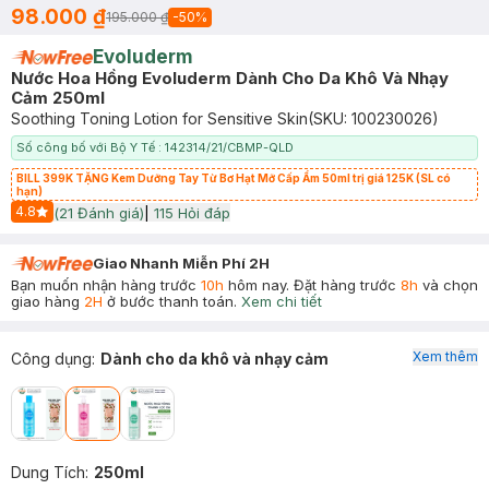
98.000 ₫
195.000 ₫
-
50
%
Evoluderm
Nước Hoa Hồng Evoluderm Dành Cho Da Khô Và Nhạy
Cảm 250ml
Soothing Toning Lotion for Sensitive Skin
(SKU:
100230026
)
Số công bố với Bộ Y Tế : 142314/21/CBMP-QLD
BILL 399K TẶNG Kem Dưỡng Tay Từ Bơ Hạt Mỡ Cấp Ẩm 50ml trị giá 125K (SL có
hạn)
4.8
(
21
Đánh giá)
|
115
Hỏi đáp
Start Icon
Giao Nhanh Miễn Phí 2H
Bạn muốn nhận hàng trước
10h
hôm nay. Đặt hàng trước
8h
và chọn
giao hàng
2H
ở bước thanh toán.
Xem chi tiết
Xem thêm
Công dụng
:
Dành cho da khô và nhạy cảm
Dung Tích
:
250ml