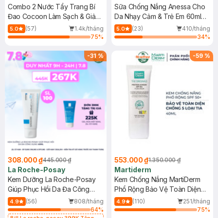
Combo 2 Nước Tẩy Trang Bí
Sữa Chống Nắng Anessa Cho
Đao Cocoon Làm Sạch & Giảm
Da Nhạy Cảm & Trẻ Em 60ml
Dầu 500ml
(Mới)
(57)
1.4k/tháng
(23)
410/tháng
5.0
5.0
75
%
34
%
-
31
%
-
59
%
308.000 ₫
553.000 ₫
445.000 ₫
1.350.000 ₫
La Roche-Posay
Martiderm
Kem Dưỡng La Roche-Posay
Kem Chống Nắng MartiDerm
Giúp Phục Hồi Da Đa Công
Phổ Rộng Bảo Vệ Toàn Diện
Dụng 40ml
40ml
(56)
808/tháng
(110)
251/tháng
4.9
4.9
64
%
75
%