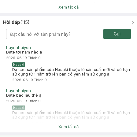
Hasaki xin chào! Hasaki cảm ơn hằng đã dành thời gian đánh
Xem tất cả
giá. Sự hài lòng của khách hàng là động lực to lớn để Hasaki
ngày càng phát triển hơn nữa về chất lượng dịch vụ. Cảm ơn
bạn đã tin tưởng và mua sắm tại Hasaki!
Hỏi đáp
(
115
)
Gửi
c van
Đã mua hàng
huynhhaiyen
Date tới năm nào ạ
2024-07-06
2026-06-19
Thích
0
xài vẫn dầu mà
Hasaki
Dạ các sản phẩm của Hasaki thuộc lô sản xuất mới và có hạn
sử dụng từ 1 năm trở lên bạn có yên tâm sử dụng ạ
2026-06-19
Thích
0
huynhhaiyen
Date bao lâu thế ạ
2026-06-19
Thích
0
Hasaki
Dạ các sản phẩm của Hasaki thuộc lô sản xuất mới và có hạn
sử dụng từ 1 năm trở lên bạn có yên tâm sử dụng ạ
2026-06-19
Thích
0
Xem tất cả