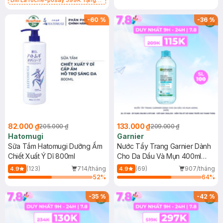
Bill La roche-posay 399K Tặng
Gel rửa mặt da dầu nhạy cảm 50ml
(SL có hạn)
-
60
%
-
36
%
82.000 ₫
133.000 ₫
205.000 ₫
209.000 ₫
Hatomugi
Garnier
Sữa Tắm Hatomugi Dưỡng Ẩm
Nước Tẩy Trang Garnier Dành
Chiết Xuất Ý Dĩ 800ml
Cho Da Dầu Và Mụn 400ml
(Mới)
(123)
714/tháng
(69)
907/tháng
4.9
4.9
52
%
64
%
-
35
%
-
42
%