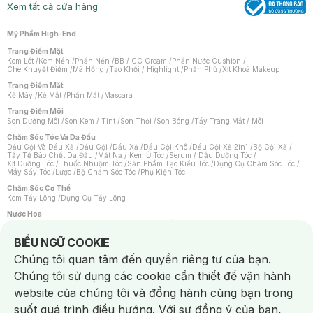
Xem tất cả cửa hàng
Mỹ Phẩm High-End
Trang Điểm Mặt
Kem Lót
/
Kem Nền
/
Phấn Nền
/
BB / CC Cream
/
Phấn Nước Cushion
/
Che Khuyết Điểm
/
Má Hồng
/
Tạo Khối / Highlight
/
Phấn Phủ
/
Xịt Khoá Makeup
Trang Điểm Mắt
Kẻ Mày
/
Kẻ Mắt
/
Phấn Mắt
/
Mascara
Trang Điểm Môi
Son Dưỡng Môi
/
Son Kem / Tint
/
Son Thỏi
/
Son Bóng
/
Tẩy Trang Mắt / Môi
Chăm Sóc Tóc Và Da Đầu
Dầu Gội Và Dầu Xả
/
Dầu Gội
/
Dầu Xả
/
Dầu Gội Khô
/
Dầu Gội Xả 2in1
/
Bộ Gội Xả
/
Tẩy Tế Bào Chết Da Đầu
/
Mặt Nạ / Kem Ủ Tóc
/
Serum / Dầu Dưỡng Tóc
/
Xịt Dưỡng Tóc
/
Thuốc Nhuộm Tóc
/
Sản Phẩm Tạo Kiểu Tóc
/
Dụng Cụ Chăm Sóc Tóc
/
Máy Sấy Tóc
/
Lược
/
Bộ Chăm Sóc Tóc
/
Phụ Kiện Tóc
Chăm Sóc Cơ Thể
Kem Tẩy Lông
/
Dụng Cụ Tẩy Lông
Nước Hoa
Nước Hoa Nữ
/
Nước Hoa Nam
/
Nước Hoa Cao Cấp
/
Xịt Thơm Toàn Thân
/
Nước Hoa Vùng Kín
Notice about cookies usage
BIỂU NGỮ COOKIE
Chăm Sóc Cá Nhân
Chúng tôi quan tâm đến quyền riêng tư của bạn.
Chống Muỗi
/
Khẩu Trang
/
Máy Massage
/
Mặt Nạ Xông Hơi
/
Nước Rửa Tay
/
Sản Phẩm Chăm Sóc Khác
/
Bàn Chải Đánh Răng
/
Bàn Chải Điện
/
Chúng tôi sử dụng các cookie cần thiết để vận hành
Hỗ Trợ Trắng Răng
/
Kem Đánh Răng
/
Máy Tăm Nước
/
Nước Súc Miệng
/
Tăm / Chỉ Nha Khoa
/
Xịt Thơm Miệng
/
Dung Dịch Vệ Sinh
/
Dưỡng Vùng Kín
/
website của chúng tôi và đồng hành cùng bạn trong
Khăn Ướt Vệ Sinh Vùng Kín
/
Băng Vệ Sinh
/
Tampon
/
Bọt Cạo Râu
/
Dao Cạo Râu
/
Máy Cạo Râu
suốt quá trình điều hướng. Với sự đồng ý của bạn,