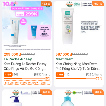
-
33
%
-
57
%
299.000 ₫
587.000 ₫
445.000 ₫
1.350.000 ₫
La Roche-Posay
Martiderm
Kem Dưỡng La Roche-Posay
Kem Chống Nắng MartiDerm
Giúp Phục Hồi Da Đa Công
Phổ Rộng Bảo Vệ Toàn Diện
Dụng 40ml
40ml
(56)
832/tháng
(110)
236/tháng
4.9
4.9
45
%
76
%
Bill La roche-posay 399K Tặng
Gel rửa mặt da dầu nhạy cảm 50ml
(SL có hạn)
-
60
%
-
38
%