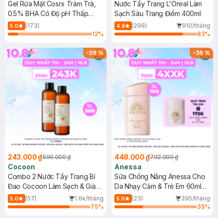
Gel Rửa Mặt Cosrx Tràm Trà,
Nước Tẩy Trang L'Oreal Làm
0.5% BHA Có Độ pH Thấp
Sạch Sâu Trang Điểm 400ml
150ml
(173)
(298)
910/tháng
5.0
4.8
12
%
83
%
-
59
%
-
36
%
243.000 ₫
448.000 ₫
590.000 ₫
702.000 ₫
Cocoon
Anessa
Combo 2 Nước Tẩy Trang Bí
Sữa Chống Nắng Anessa Cho
Đao Cocoon Làm Sạch & Giảm
Da Nhạy Cảm & Trẻ Em 60ml
Dầu 500ml
(Mới)
(57)
1.6k/tháng
(23)
395/tháng
5.0
5.0
75
%
35
%