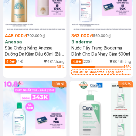
448.000 ₫
363.000 ₫
702.000 ₫
560.000 ₫
Anessa
Bioderma
Sữa Chống Nắng Anessa
Nước Tẩy Trang Bioderma
Dưỡng Da Kiềm Dầu 60ml (Bản
Dành Cho Da Nhạy Cảm 500ml
Mới)
(44)
481/tháng
(228)
804/tháng
4.9
4.9
35
%
46
%
Bill 399k Bioderma Tặng Bông
Tẩy Trang Hộp 50 Miếng (SL có
hạn)
-
39
%
-
25
%