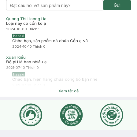
Gửi
Quang Thi Hoang Ha
Loại này có cồn ko ạ
2024-10-09
Thích
1
Hasaki
Chào bạn, sản phẩm có chứa Cồn ạ <3
2024-10-10
Thích
0
Xuân Kiều
Độ pH là bao nhiêu ạ
2021-07-10
Thích
0
Hasaki
Chào bạn, hiện hãng chưa công bố bạn nhé
2021-07-10
Thích
0
Xem tất cả