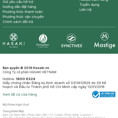
Gửi yêu cầu hỗ trợ
Tuyển dụng
Hướng dẫn đặt hàng
Liên hệ
Phương thức thanh toán
Phương thức vận chuyển
Chính sách đổi trả
Synctives
Clinic
Dermahair
Mastige
Bản quyền © 2016 Hasaki.vn
Công Ty cổ phần HASAKI VIETNAM
Hotline:
1800 6324
Giấy chứng nhận Đăng ký Kinh doanh số 0313612829 do Sở Kế
hoạch và Đầu tư Thành phố Hồ Chí Minh cấp ngày 13/01/2016
Xem tất cả cửa hàng
Mỹ Phẩm High-End
Trang Điểm Mặt
Kem Lót
/
Kem Nền
/
Phấn Nền
/
BB / CC Cream
/
Phấn Nước Cushion
/