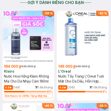
GỢI Ý DÀNH RIÊNG CHO BẠN
-
58
%
-
40
%
184.000 ₫
149.000 ₫
435.000 ₫
249.000 ₫
Klairs
L'Oreal
Nước Hoa Hồng Klairs Không
Nước Tẩy Trang L'Oreal Tươi
Mùi Cho Da Nhạy Cảm 180ml
Mát Cho Da Dầu, Hỗn Hợp
400ml
(148)
1.8k/tháng
(298)
1.8k/tháng
4.8
4.8
49
%
64
%
Bill Klairs từ 299k Tặng Mặt Nạ
Làm Dịu Da & Kiểm Soát Dầu Nhờn
25ml (SL Có Hạn)
-
46
%
-
38
%