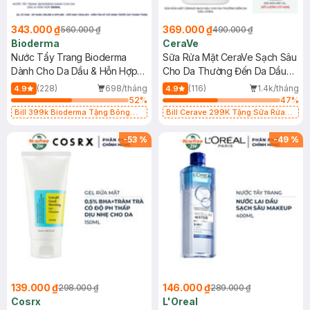
343.000 ₫
369.000 ₫
560.000 ₫
490.000 ₫
Bioderma
CeraVe
Nước Tẩy Trang Bioderma
Sữa Rửa Mặt CeraVe Sạch Sâu
Dành Cho Da Dầu & Hỗn Hợp
Cho Da Thường Đến Da Dầu
500ml
473ml
(228)
698/tháng
(116)
1.4k/tháng
4.9
4.9
52
%
47
%
Bill 399k Bioderma Tặng Bông
Bill Cerave 299K Tặng Sữa Rửa
Tẩy Trang Hộp 50 Miếng (SL có
Mặt Cerave 30ml (SL có hạn)
hạn)
-
53
%
-
49
%
139.000 ₫
146.000 ₫
298.000 ₫
289.000 ₫
Cosrx
L'Oreal