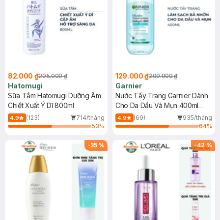
82.000 ₫
129.000 ₫
205.000 ₫
209.000 ₫
Hatomugi
Garnier
Sữa Tắm Hatomugi Dưỡng Ẩm
Nước Tẩy Trang Garnier Dành
Chiết Xuất Ý Dĩ 800ml
Cho Da Dầu Và Mụn 400ml
(Mới)
(123)
714/tháng
(69)
935/tháng
4.9
4.9
53
%
64
%
-
35
%
-
42
%