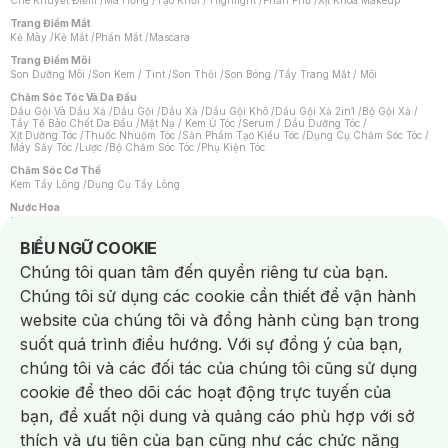
Che Khuyết Điểm
/
Má Hồng
/
Tạo Khối / Highlight
/
Phấn Phủ
/
Xịt Khoá Makeup
Trang Điểm Mắt
Kẻ Mày
/
Kẻ Mắt
/
Phấn Mắt
/
Mascara
Trang Điểm Môi
Son Dưỡng Môi
/
Son Kem / Tint
/
Son Thỏi
/
Son Bóng
/
Tẩy Trang Mắt / Môi
Chăm Sóc Tóc Và Da Đầu
Dầu Gội Và Dầu Xả
/
Dầu Gội
/
Dầu Xả
/
Dầu Gội Khô
/
Dầu Gội Xả 2in1
/
Bộ Gội Xả
/
Tẩy Tế Bào Chết Da Đầu
/
Mặt Nạ / Kem Ủ Tóc
/
Serum / Dầu Dưỡng Tóc
/
Xịt Dưỡng Tóc
/
Thuốc Nhuộm Tóc
/
Sản Phẩm Tạo Kiểu Tóc
/
Dụng Cụ Chăm Sóc Tóc
/
Máy Sấy Tóc
/
Lược
/
Bộ Chăm Sóc Tóc
/
Phụ Kiện Tóc
Chăm Sóc Cơ Thể
Kem Tẩy Lông
/
Dụng Cụ Tẩy Lông
Nước Hoa
Nước Hoa Nữ
/
Nước Hoa Nam
/
Nước Hoa Cao Cấp
/
Xịt Thơm Toàn Thân
/
Nước Hoa Vùng Kín
Notice about cookies usage
BIỂU NGỮ COOKIE
Chăm Sóc Cá Nhân
Chúng tôi quan tâm đến quyền riêng tư của bạn.
Chống Muỗi
/
Khẩu Trang
/
Máy Massage
/
Mặt Nạ Xông Hơi
/
Nước Rửa Tay
/
Sản Phẩm Chăm Sóc Khác
/
Bàn Chải Đánh Răng
/
Bàn Chải Điện
/
Chúng tôi sử dụng các cookie cần thiết để vận hành
Hỗ Trợ Trắng Răng
/
Kem Đánh Răng
/
Máy Tăm Nước
/
Nước Súc Miệng
/
Tăm / Chỉ Nha Khoa
/
Xịt Thơm Miệng
/
Dung Dịch Vệ Sinh
/
Dưỡng Vùng Kín
/
website của chúng tôi và đồng hành cùng bạn trong
Khăn Ướt Vệ Sinh Vùng Kín
/
Băng Vệ Sinh
/
Tampon
/
Bọt Cạo Râu
/
Dao Cạo Râu
/
Máy Cạo Râu
suốt quá trình điều hướng. Với sự đồng ý của bạn,
Vấn Đề Về Da
chúng tôi và các đối tác của chúng tôi cũng sử dụng
Da Dầu / Lỗ Chân Lông To
/
Da Khô / Mất Nước
/
Da Lão Hóa
/
Da Mụn
/
Da Nhạy Cảm / Kích Ứng
/
Da Xỉn Màu
/
Thâm / Nám / Tàn Nhang
/
cookie để theo dõi các hoạt động trực tuyến của
Quầng Thâm & Bọng Mắt
/
Sẹo
/
Viêm Da Cơ Địa
bạn, đề xuất nội dung và quảng cáo phù hợp với sở
Dụng Cụ / Phụ Kiện Chăm Sóc Da
Chat i
Bông Tẩy Trang
/
Khăn Lau Mặt Khô
/
Dụng Cụ / Máy Rửa Mặt
/
Máy Chăm Sóc Da
/
thích và ưu tiên của bạn cũng như các chức năng
Dụng Cụ Chăm Sóc Khác