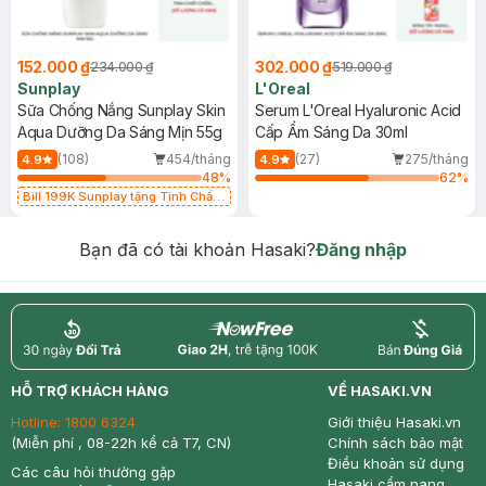
152.000 ₫
302.000 ₫
234.000 ₫
519.000 ₫
Sunplay
L'Oreal
Sữa Chống Nắng Sunplay Skin
Serum L'Oreal Hyaluronic Acid
Aqua Dưỡng Da Sáng Mịn 55g
Cấp Ẩm Sáng Da 30ml
(108)
454/tháng
(27)
275/tháng
4.9
4.9
48
%
62
%
Bill 199K Sunplay tặng Tinh Chất
Chống Nắng 7g trị giá 30K (SL có
hạn)
Bạn đã có tài khoản Hasaki?
Đăng nhập
return
nowfree
price
HỖ TRỢ KHÁCH HÀNG
VỀ HASAKI.VN
Hotline:
1800 6324
Giới thiệu Hasaki.vn
(Miễn phí , 08-22h kể cả T7, CN)
Chính sách bảo mật
Điều khoản sử dụng
Các câu hỏi thường gặp
Hasaki cẩm nang