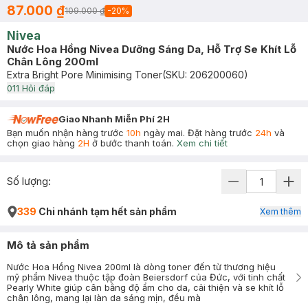
87.000 ₫
109.000 ₫
-
20
%
Nivea
Nước Hoa Hồng Nivea Dưỡng Sáng Da, Hỗ Trợ Se Khít Lỗ
Chân Lông 200ml
Extra Bright Pore Minimising Toner
(SKU:
206200060
)
0
11
Hỏi đáp
Giao Nhanh Miễn Phí 2H
Bạn muốn nhận hàng trước
10h
ngày mai. Đặt hàng trước
24h
và
chọn giao hàng
2H
ở bước thanh toán.
Xem chi tiết
Số lượng:
339
Chi nhánh tạm hết sản phẩm
Xem thêm
Mô tả sản phẩm
Nước Hoa Hồng Nivea 200ml là dòng toner đến từ thương hiệu
mỹ phẩm Nivea thuộc tập đoàn Beiersdorf của Đức, với tinh chất
Pearly White giúp cân bằng độ ẩm cho da, cải thiện và se khít lỗ
chân lông, mang lại làn da sáng mịn, đều mà