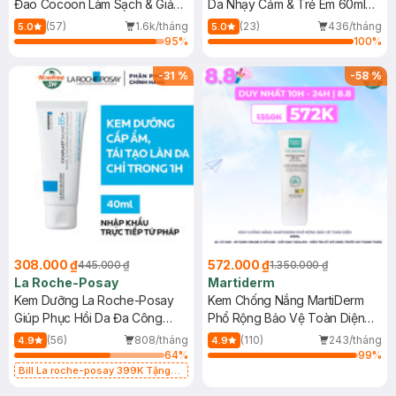
Đao Cocoon Làm Sạch & Giảm
Da Nhạy Cảm & Trẻ Em 60ml
Dầu 500ml
(Mới)
(57)
1.6k/tháng
(23)
436/tháng
5.0
5.0
95
%
100
%
-
31
%
-
58
%
308.000 ₫
572.000 ₫
445.000 ₫
1.350.000 ₫
La Roche-Posay
Martiderm
Kem Dưỡng La Roche-Posay
Kem Chống Nắng MartiDerm
Giúp Phục Hồi Da Đa Công
Phổ Rộng Bảo Vệ Toàn Diện
Dụng 40ml
40ml
(56)
808/tháng
(110)
243/tháng
4.9
4.9
64
%
99
%
Bill La roche-posay 399K Tặng
Gel rửa mặt da dầu nhạy cảm 50ml