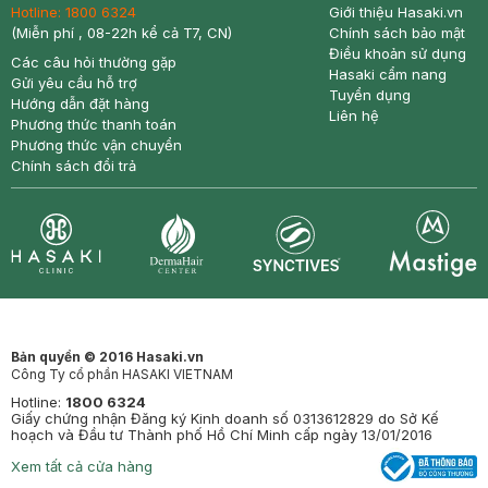
Hotline:
1800 6324
Giới thiệu Hasaki.vn
(Miễn phí , 08-22h kể cả T7, CN)
Chính sách bảo mật
Điều khoản sử dụng
Các câu hỏi thường gặp
Hasaki cẩm nang
Gửi yêu cầu hỗ trợ
Tuyển dụng
Hướng dẫn đặt hàng
Liên hệ
Phương thức thanh toán
Phương thức vận chuyển
Chính sách đổi trả
Synctives
Clinic
Dermahair
Mastige
Bản quyền © 2016 Hasaki.vn
Công Ty cổ phần HASAKI VIETNAM
Hotline:
1800 6324
Giấy chứng nhận Đăng ký Kinh doanh số 0313612829 do Sở Kế
hoạch và Đầu tư Thành phố Hồ Chí Minh cấp ngày 13/01/2016
Xem tất cả cửa hàng