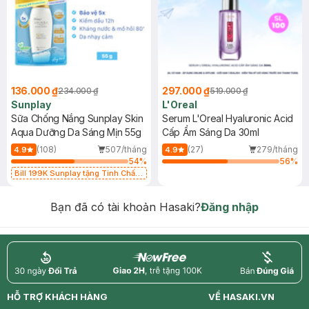
136.000 ₫
297.000 ₫
234.000 ₫
519.000 ₫
Sunplay
L'Oreal
Sữa Chống Nắng Sunplay Skin
Serum L'Oreal Hyaluronic Acid
Aqua Dưỡng Da Sáng Mịn 55g
Cấp Ẩm Sáng Da 30ml
(108)
507/tháng
(27)
279/tháng
4.9
4.9
54
%
56
%
Bill 199K Sunplay tặng Tinh Chất
Chống Nắng 7g trị giá 30K (SL có
hạn)
Bạn đã có tài khoản Hasaki?
Đăng nhập
return
nowfree
price
HỖ TRỢ KHÁCH HÀNG
VỀ HASAKI.VN