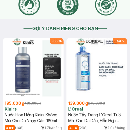
GỢI Ý DÀNH RIÊNG CHO BẠN
-
55
%
-
44
%
195.000 ₫
139.000 ₫
435.000 ₫
249.000 ₫
Klairs
L'Oreal
Nước Hoa Hồng Klairs Không
Nước Tẩy Trang L'Oreal Tươi
Mùi Cho Da Nhạy Cảm 180ml
Mát Cho Da Dầu, Hỗn Hợp
400ml
(148)
1.7k/tháng
(298)
2.0k/tháng
4.8
4.8