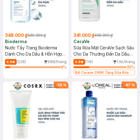
348.000 ₫
341.000 ₫
560.000 ₫
490.000 ₫
Bioderma
CeraVe
Nước Tẩy Trang Bioderma
Sữa Rửa Mặt CeraVe Sạch Sâu
Dành Cho Da Dầu & Hỗn Hợp
Cho Da Thường Đến Da Dầu
500ml
473ml
(228)
688/tháng
(116)
1.5k/tháng
4.9
4.9
9
%
30
%
Bill Cerave 299K Tặng Sữa Rửa
Mặt Cerave 30ml (SL có hạn)
-
53
%
-
47
%