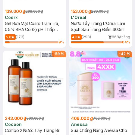
139.000 ₫
153.000 ₫
298.000 ₫
289.000 ₫
Cosrx
L'Oreal
Gel Rửa Mặt Cosrx Tràm Trà,
Nước Tẩy Trang L'Oreal Làm
0.5% BHA Có Độ pH Thấp
Sạch Sâu Trang Điểm 400ml
150ml
(173)
(298)
868/tháng
5.0
4.8
9
%
64
%
-
59
%
-
42
%
243.000 ₫
406.000 ₫
590.000 ₫
702.000 ₫
Cocoon
Anessa
Combo 2 Nước Tẩy Trang Bí
Sữa Chống Nắng Anessa Cho