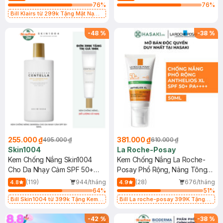
76
%
76
%
Bill Klairs từ 299k Tặng Mặt Nạ
Làm Dịu Da & Kiểm Soát Dầu Nhờn
25ml (SL Có Hạn)
-
48
%
-
38
%
255.000 ₫
381.000 ₫
495.000 ₫
610.000 ₫
Skin1004
La Roche-Posay
Kem Chống Nắng Skin1004
Kem Chống Nắng La Roche-
Cho Da Nhạy Cảm SPF 50+
Posay Phổ Rộng, Nâng Tông
50ml
Kiềm Dầu 50ml
(119)
944/tháng
(28)
676/tháng
4.8
4.9
64
%
51
%
Bill Skin1004 từ 399k Tặng Kem
Bill La roche-posay 399K Tặng
Chống Nắng Cho Da Nhạy Cảm
Gel rửa mặt da dầu nhạy cảm 50ml
SPF 50+ 20ml (SL Có Hạn)
(SL có hạn)
-
42
%
-
38
%