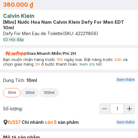
380.000 ₫
Calvin Klein
[Mini] Nước Hoa Nam Calvin Klein Defy For Men EDT
10ml
Defy For Men Eau de Toilette
(SKU:
422211856
)
0
2
Hỏi đáp
Giao Nhanh Miễn Phí 2H
Bạn muốn nhận hàng trước
10h
ngày mai. Đặt hàng trước
24h
và
chọn giao hàng
2H
ở bước thanh toán.
Xem chi tiết
Xem thêm
Dung Tích
:
10ml
10ml
30ml
100ml
Số lượng:
0/337
Chi nhánh
còn 5
sản phẩm
Xem thêm
Mô tả sản phẩm