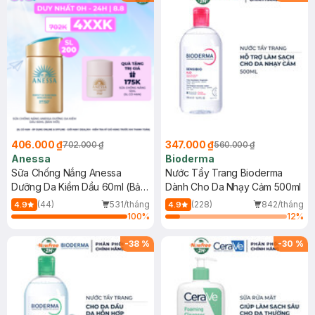
406.000 ₫
347.000 ₫
702.000 ₫
560.000 ₫
Anessa
Bioderma
Sữa Chống Nắng Anessa
Nước Tẩy Trang Bioderma
Dưỡng Da Kiềm Dầu 60ml (Bản
Dành Cho Da Nhạy Cảm 500ml
Mới)
(44)
531/tháng
(228)
842/tháng
4.9
4.9
100
%
12
%
-
38
%
-
30
%