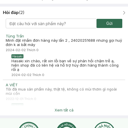
Hỏi đáp
(
2
)
Gửi
Tùng Trần
Mình đặt nhầm đơn hàng này lần 2 , 24020251688 nhưng gọi huỷ
đơn k ai bắt máy
2024-02-02
Thích
0
Hasaki
Hasaki xin chào, rất xin lỗi bạn về sự phản hồi chậm trễ ạ,
hiện shop đã có liên hệ và hỗ trợ hủy đơn hàng thành công
rồi ạ
2024-02-02
Thích
0
A VIỆT
Tôi đã mua sản phẩm này, thật tệ, không có mùi thơm gì ngoài
mùi cồn
2022-12-01
Thích
0
Hasaki
Hasaki xin chào, để tiện hỗ trợ hơn cho bạn, bạn nhấn nút
Xem tất cả
phần "chat với chúng tôi" nha
2022-12-01
Thích
0