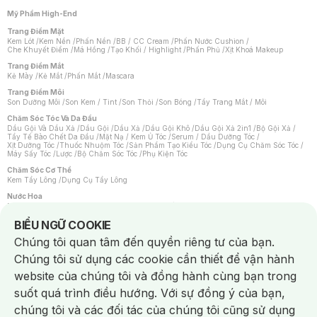
Mỹ Phẩm High-End
Trang Điểm Mặt
Kem Lót
/
Kem Nền
/
Phấn Nền
/
BB / CC Cream
/
Phấn Nước Cushion
/
Che Khuyết Điểm
/
Má Hồng
/
Tạo Khối / Highlight
/
Phấn Phủ
/
Xịt Khoá Makeup
Trang Điểm Mắt
Kẻ Mày
/
Kẻ Mắt
/
Phấn Mắt
/
Mascara
Trang Điểm Môi
Son Dưỡng Môi
/
Son Kem / Tint
/
Son Thỏi
/
Son Bóng
/
Tẩy Trang Mắt / Môi
Chăm Sóc Tóc Và Da Đầu
Dầu Gội Và Dầu Xả
/
Dầu Gội
/
Dầu Xả
/
Dầu Gội Khô
/
Dầu Gội Xả 2in1
/
Bộ Gội Xả
/
Tẩy Tế Bào Chết Da Đầu
/
Mặt Nạ / Kem Ủ Tóc
/
Serum / Dầu Dưỡng Tóc
/
Xịt Dưỡng Tóc
/
Thuốc Nhuộm Tóc
/
Sản Phẩm Tạo Kiểu Tóc
/
Dụng Cụ Chăm Sóc Tóc
/
Máy Sấy Tóc
/
Lược
/
Bộ Chăm Sóc Tóc
/
Phụ Kiện Tóc
Chăm Sóc Cơ Thể
Kem Tẩy Lông
/
Dụng Cụ Tẩy Lông
Nước Hoa
Nước Hoa Nữ
/
Nước Hoa Nam
/
Nước Hoa Cao Cấp
/
Xịt Thơm Toàn Thân
/
Nước Hoa Vùng Kín
Notice about cookies usage
BIỂU NGỮ COOKIE
Chăm Sóc Cá Nhân
Chúng tôi quan tâm đến quyền riêng tư của bạn.
Chống Muỗi
/
Khẩu Trang
/
Máy Massage
/
Mặt Nạ Xông Hơi
/
Nước Rửa Tay
/
Sản Phẩm Chăm Sóc Khác
/
Bàn Chải Đánh Răng
/
Bàn Chải Điện
/
Chúng tôi sử dụng các cookie cần thiết để vận hành
Hỗ Trợ Trắng Răng
/
Kem Đánh Răng
/
Máy Tăm Nước
/
Nước Súc Miệng
/
Tăm / Chỉ Nha Khoa
/
Xịt Thơm Miệng
/
Dung Dịch Vệ Sinh
/
Dưỡng Vùng Kín
/
website của chúng tôi và đồng hành cùng bạn trong
Khăn Ướt Vệ Sinh Vùng Kín
/
Băng Vệ Sinh
/
Tampon
/
Bọt Cạo Râu
/
Dao Cạo Râu
/
Máy Cạo Râu
suốt quá trình điều hướng. Với sự đồng ý của bạn,
Vấn Đề Về Da
chúng tôi và các đối tác của chúng tôi cũng sử dụng
Da Dầu / Lỗ Chân Lông To
/
Da Khô / Mất Nước
/
Da Lão Hóa
/
Da Mụn
/