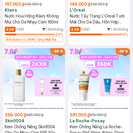
197.000 ₫
144.000 ₫
435.000 ₫
249.000 ₫
Klairs
L'Oreal
Nước Hoa Hồng Klairs Không
Nước Tẩy Trang L'Oreal Tươi
Mùi Cho Da Nhạy Cảm 180ml
Mát Cho Da Dầu, Hỗn Hợp
400ml
(148)
1.6k/tháng
(298)
1.9k/tháng
4.8
4.8
23
%
64
%
Bill Klairs từ 299k Tặng Mặt Nạ
Làm Dịu Da & Kiểm Soát Dầu Nhờn
25ml (SL Có Hạn)
-
46
%
-
38
%
266.000 ₫
381.000 ₫
495.000 ₫
610.000 ₫
Skin1004
La Roche-Posay
Kem Chống Nắng Skin1004
Kem Chống Nắng La Roche-
Cho Da Nhạy Cảm SPF 50+
Posay Phổ Rộng, Nâng Tông