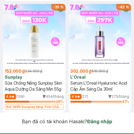
-
35
%
-
42
%
152.000 ₫
302.000 ₫
234.000 ₫
519.000 ₫
Sunplay
L'Oreal
Sữa Chống Nắng Sunplay Skin
Serum L'Oreal Hyaluronic Acid
Aqua Dưỡng Da Sáng Mịn 55g
Cấp Ẩm Sáng Da 30ml
(108)
454/tháng
(27)
275/tháng
4.9
4.9
48
%
41
%
Bill 199K Sunplay tặng Tinh Chất
Chống Nắng 7g trị giá 30K (SL có
hạn)
Bạn đã có tài khoản Hasaki?
Đăng nhập