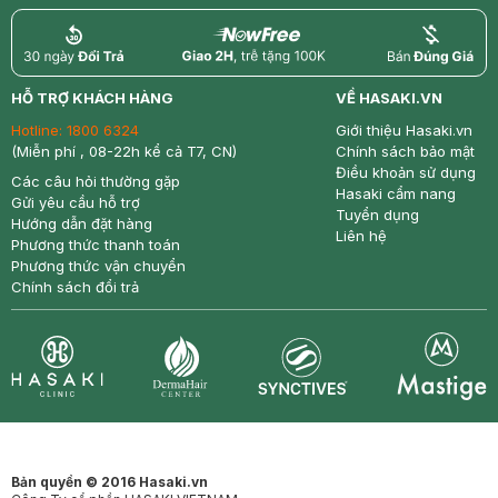
return
nowfree
price
HỖ TRỢ KHÁCH HÀNG
VỀ HASAKI.VN
Hotline:
1800 6324
Giới thiệu Hasaki.vn
(Miễn phí , 08-22h kể cả T7, CN)
Chính sách bảo mật
Điều khoản sử dụng
Các câu hỏi thường gặp
Hasaki cẩm nang
Gửi yêu cầu hỗ trợ
Tuyển dụng
Hướng dẫn đặt hàng
Liên hệ
Phương thức thanh toán
Phương thức vận chuyển
Chính sách đổi trả
Synctives
Clinic
Dermahair
Mastige
Bản quyền © 2016 Hasaki.vn