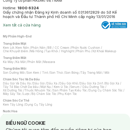
Công Ty cổ phần HASAKI VIETNAM
Hotline:
1800 6324
Giấy chứng nhận Đăng ký Kinh doanh số 0313612829 do Sở Kế
hoạch và Đầu tư Thành phố Hồ Chí Minh cấp ngày 13/01/2016
Xem tất cả cửa hàng
Mỹ Phẩm High-End
Trang Điểm Mặt
Kem Lót
/
Kem Nền
/
Phấn Nền
/
BB / CC Cream
/
Phấn Nước Cushion
/
Che Khuyết Điểm
/
Má Hồng
/
Tạo Khối / Highlight
/
Phấn Phủ
/
Xịt Khoá Makeup
Trang Điểm Mắt
Kẻ Mày
/
Kẻ Mắt
/
Phấn Mắt
/
Mascara
Trang Điểm Môi
Son Dưỡng Môi
/
Son Kem / Tint
/
Son Thỏi
/
Son Bóng
/
Tẩy Trang Mắt / Môi
Chăm Sóc Tóc Và Da Đầu
Dầu Gội Và Dầu Xả
/
Dầu Gội
/
Dầu Xả
/
Dầu Gội Khô
/
Dầu Gội Xả 2in1
/
Bộ Gội Xả
/
Tẩy Tế Bào Chết Da Đầu
/
Mặt Nạ / Kem Ủ Tóc
/
Serum / Dầu Dưỡng Tóc
/
Xịt Dưỡng Tóc
/
Thuốc Nhuộm Tóc
/
Sản Phẩm Tạo Kiểu Tóc
/
Dụng Cụ Chăm Sóc Tóc
/
Máy Sấy Tóc
/
Lược
/
Bộ Chăm Sóc Tóc
/
Phụ Kiện Tóc
Chăm Sóc Cơ Thể
Kem Tẩy Lông
/
Dụng Cụ Tẩy Lông
Nước Hoa
Nước Hoa Nữ
/
Nước Hoa Nam
/
Nước Hoa Cao Cấp
/
Xịt Thơm Toàn Thân
/
Nước Hoa Vùng Kín
Notice about cookies usage
BIỂU NGỮ COOKIE
Chăm Sóc Cá Nhân
Chống Muỗi
/
Khẩu Trang
/
Máy Massage
/
Mặt Nạ Xông Hơi
/
Nước Rửa Tay
/