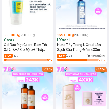
139.000 ₫
169.000 ₫
298.000 ₫
289.000 ₫
Cosrx
L'Oreal
Gel Rửa Mặt Cosrx Tràm Trà,
Nước Tẩy Trang L'Oreal Làm
0.5% BHA Có Độ pH Thấp
Sạch Sâu Trang Điểm 400ml
150ml
(173)
(298)
786/tháng
5.0
4.8
6
%
73
%
-
53
%
-
44
%