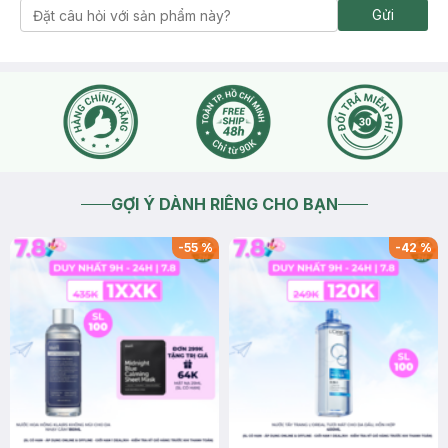
Gửi
GỢI Ý DÀNH RIÊNG CHO BẠN
-
55
%
-
42
%