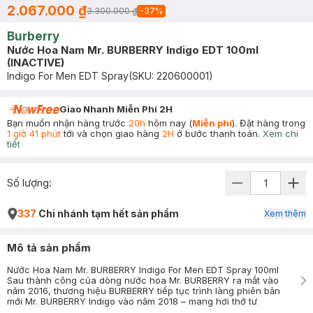
2.067.000 ₫
3.300.000 ₫
-
37
%
Burberry
Nước Hoa Nam Mr. BURBERRY Indigo EDT 100ml
(INACTIVE)
Indigo For Men EDT Spray
(SKU:
220600001
)
Giao Nhanh Miễn Phí 2H
Bạn muốn nhận hàng trước
20h
hôm nay (
Miễn phí
). Đặt hàng trong
1 giờ 41 phút
tới và chọn giao hàng
2H
ở bước thanh toán.
Xem chi
tiết
Số lượng:
337
Chi nhánh tạm hết sản phẩm
Xem thêm
Mô tả sản phẩm
Nước Hoa Nam Mr. BURBERRY Indigo For Men EDT Spray 100ml
Sau thành công của dòng nước hoa Mr. BURBERRY ra mắt vào
năm 2016, thương hiệu BURBERRY tiếp tục trình làng phiên bản
mới Mr. BURBERRY Indigo vào năm 2018 – mang hơi thở tư