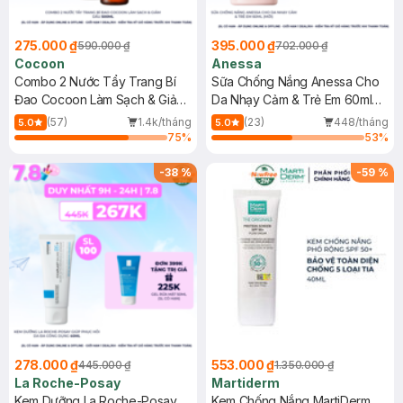
275.000 ₫
395.000 ₫
590.000 ₫
702.000 ₫
Cocoon
Anessa
Combo 2 Nước Tẩy Trang Bí
Sữa Chống Nắng Anessa Cho
Đao Cocoon Làm Sạch & Giảm
Da Nhạy Cảm & Trẻ Em 60ml
Dầu 500ml
(Mới)
(57)
1.4k/tháng
(23)
448/tháng
5.0
5.0
75
%
53
%
-
38
%
-
59
%
278.000 ₫
553.000 ₫
445.000 ₫
1.350.000 ₫
La Roche-Posay
Martiderm
Kem Dưỡng La Roche-Posay
Kem Chống Nắng MartiDerm