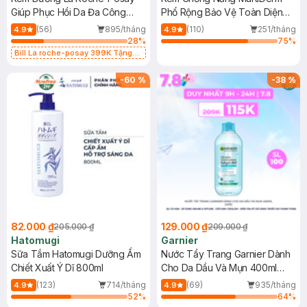
Giúp Phục Hồi Da Đa Công
Phổ Rộng Bảo Vệ Toàn Diện
Dụng 40ml
40ml
(56)
895/tháng
(110)
251/tháng
4.9
4.9
28
%
75
%
Bill La roche-posay 399K Tặng
Gel rửa mặt da dầu nhạy cảm 50ml
(SL có hạn)
-
60
%
-
38
%
82.000 ₫
129.000 ₫
205.000 ₫
209.000 ₫
Hatomugi
Garnier
Sữa Tắm Hatomugi Dưỡng Ẩm
Nước Tẩy Trang Garnier Dành
Chiết Xuất Ý Dĩ 800ml
Cho Da Dầu Và Mụn 400ml
(Mới)
(123)
714/tháng
(69)
935/tháng
4.9
4.9
52
%
64
%