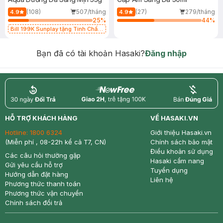
(108)
507/tháng
(27)
279/tháng
4.9
4.9
25
%
44
%
Bill 199K Sunplay tặng Tinh Chất
Chống Nắng 7g trị giá 30K (SL có
hạn)
Bạn đã có tài khoản Hasaki?
Đăng nhập
return
nowfree
price
HỖ TRỢ KHÁCH HÀNG
VỀ HASAKI.VN
Hotline:
1800 6324
Giới thiệu Hasaki.vn
(Miễn phí , 08-22h kể cả T7, CN)
Chính sách bảo mật
Điều khoản sử dụng
Các câu hỏi thường gặp
Hasaki cẩm nang
Gửi yêu cầu hỗ trợ
Tuyển dụng
Hướng dẫn đặt hàng
Liên hệ
Phương thức thanh toán
Phương thức vận chuyển
Chính sách đổi trả