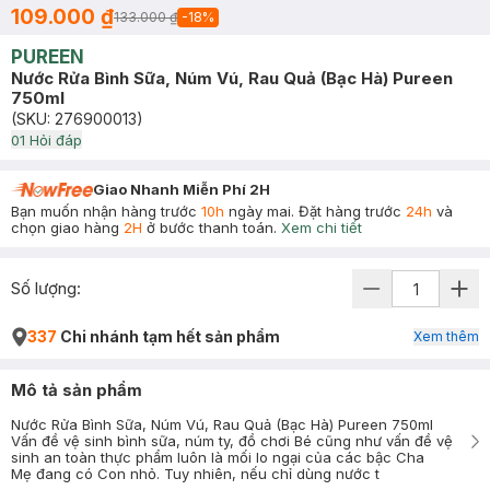
109.000 ₫
133.000 ₫
-
18
%
PUREEN
Nước Rửa Bình Sữa, Núm Vú, Rau Quả (Bạc Hà) Pureen
750ml
(SKU:
276900013
)
0
1
Hỏi đáp
Giao Nhanh Miễn Phí 2H
Bạn muốn nhận hàng trước
10h
ngày mai. Đặt hàng trước
24h
và
chọn giao hàng
2H
ở bước thanh toán.
Xem chi tiết
Số lượng:
337
Chi nhánh tạm hết sản phẩm
Xem thêm
Mô tả sản phẩm
Nước Rửa Bình Sữa, Núm Vú, Rau Quả (Bạc Hà) Pureen 750ml
Vấn đề vệ sinh bình sữa, núm ty, đồ chơi Bé cũng như vấn đề vệ
sinh an toàn thực phẩm luôn là mối lo ngại của các bậc Cha
Mẹ đang có Con nhỏ. Tuy nhiên, nếu chỉ dùng nước t