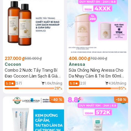
237.000 ₫
406.000 ₫
590.000 ₫
702.000 ₫
Cocoon
Anessa
Combo 2 Nước Tẩy Trang Bí
Sữa Chống Nắng Anessa Cho
Đao Cocoon Làm Sạch & Giảm
Da Nhạy Cảm & Trẻ Em 60ml
Dầu 500ml
(Mới)
(57)
1.6k/tháng
(23)
436/tháng
5.0
5.0
28
%
85
%
-
40
%
-
58
%