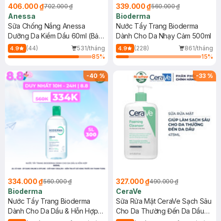
406.000 ₫
339.000 ₫
702.000 ₫
560.000 ₫
Anessa
Bioderma
Sữa Chống Nắng Anessa
Nước Tẩy Trang Bioderma
Dưỡng Da Kiềm Dầu 60ml (Bản
Dành Cho Da Nhạy Cảm 500ml
Mới)
(44)
531/tháng
(228)
861/tháng
4.9
4.9
85
%
15
%
-
40
%
-
33
%
334.000 ₫
327.000 ₫
560.000 ₫
490.000 ₫
Bioderma
CeraVe
Nước Tẩy Trang Bioderma
Sữa Rửa Mặt CeraVe Sạch Sâu
Dành Cho Da Dầu & Hỗn Hợp
Cho Da Thường Đến Da Dầu
500ml
473ml