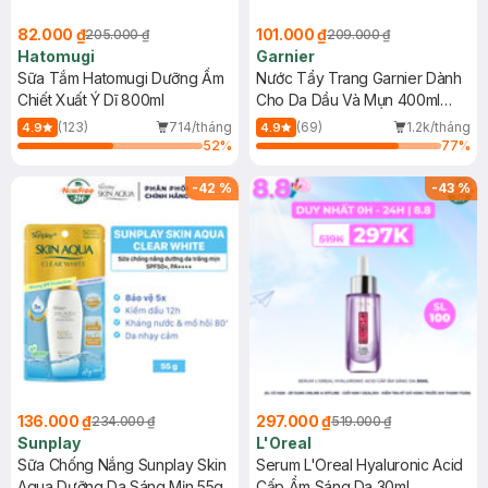
82.000 ₫
101.000 ₫
205.000 ₫
209.000 ₫
Hatomugi
Garnier
Sữa Tắm Hatomugi Dưỡng Ẩm
Nước Tẩy Trang Garnier Dành
Chiết Xuất Ý Dĩ 800ml
Cho Da Dầu Và Mụn 400ml
(Mới)
(123)
714/tháng
(69)
1.2k/tháng
4.9
4.9
52
%
77
%
-
42
%
-
43
%
136.000 ₫
297.000 ₫
234.000 ₫
519.000 ₫
Sunplay
L'Oreal
Sữa Chống Nắng Sunplay Skin
Serum L'Oreal Hyaluronic Acid
Aqua Dưỡng Da Sáng Mịn 55g
Cấp Ẩm Sáng Da 30ml