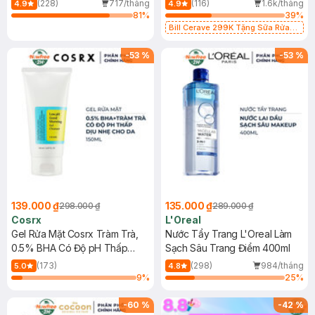
(228)
717/tháng
(116)
1.6k/tháng
4.9
4.9
81
%
39
%
Bill Cerave 299K Tặng Sữa Rửa
Mặt Cerave 30ml (SL có hạn)
-
53
%
-
53
%
139.000 ₫
135.000 ₫
298.000 ₫
289.000 ₫
Cosrx
L'Oreal
Gel Rửa Mặt Cosrx Tràm Trà,
Nước Tẩy Trang L'Oreal Làm
0.5% BHA Có Độ pH Thấp
Sạch Sâu Trang Điểm 400ml
150ml
(173)
(298)
984/tháng
5.0
4.8
9
%
25
%
-
60
%
-
42
%