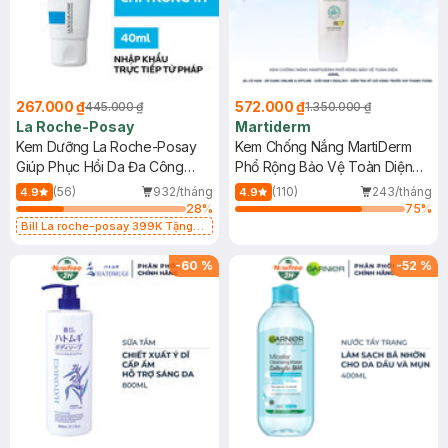
267.000 ₫
572.000 ₫
445.000 ₫
1.350.000 ₫
La Roche-Posay
Martiderm
Kem Dưỡng La Roche-Posay
Kem Chống Nắng MartiDerm
Giúp Phục Hồi Da Đa Công
Phổ Rộng Bảo Vệ Toàn Diện
Dụng 40ml
40ml
(56)
932/tháng
(110)
243/tháng
4.9
4.9
28
%
75
%
Bill La roche-posay 399K Tặng
Gel rửa mặt da dầu nhạy cảm 50ml
(SL có hạn)
-
60
%
-
52
%