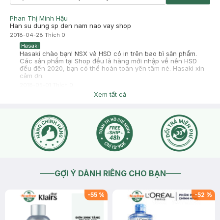
Phan Thị Minh Hậu
Han su dung sp den nam nao vay shop
2018-04-28
Thích
0
Hasaki
Hasaki chào bạn! NSX và HSD có in trên bao bì sản phẩm.
Các sản phẩm tại Shop đều là hàng mới nhập về nên HSD
đều đến 2020, bạn có thể hoàn toàn yên tâm nè. Hasaki xin
cảm ơn.
2018-05-01
Thích
0
Xem tất cả
GỢI Ý DÀNH RIÊNG CHO BẠN
-
55
%
-
52
%