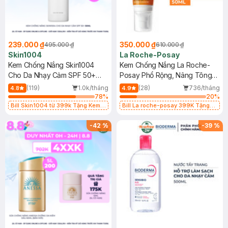
239.000 ₫
350.000 ₫
495.000 ₫
610.000 ₫
Skin1004
La Roche-Posay
Kem Chống Nắng Skin1004
Kem Chống Nắng La Roche-
Cho Da Nhạy Cảm SPF 50+
Posay Phổ Rộng, Nâng Tông
50ml
Kiềm Dầu 50ml
(119)
1.0k/tháng
(28)
736/tháng
4.8
4.9
78
%
20
%
Bill Skin1004 từ 399k Tặng Kem
Bill La roche-posay 399K Tặng
Chống Nắng Cho Da Nhạy Cảm
Gel rửa mặt da dầu nhạy cảm 50ml
SPF 50+ 20ml (SL Có Hạn)
(SL có hạn)
-
42
%
-
39
%