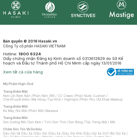
Synctives
Clinic
Dermahair
Mastige
Bản quyền © 2016 Hasaki.vn
Công Ty cổ phần HASAKI VIETNAM
Hotline:
1800 6324
Giấy chứng nhận Đăng ký Kinh doanh số 0313612829 do Sở Kế
hoạch và Đầu tư Thành phố Hồ Chí Minh cấp ngày 13/01/2016
Xem tất cả cửa hàng
Mỹ Phẩm High-End
Trang Điểm Mặt
Kem Lót
/
Kem Nền
/
Phấn Nền
/
BB / CC Cream
/
Phấn Nước Cushion
/
Che Khuyết Điểm
/
Má Hồng
/
Tạo Khối / Highlight
/
Phấn Phủ
/
Xịt Khoá Makeup
Trang Điểm Mắt
Kẻ Mày
/
Kẻ Mắt
/
Phấn Mắt
/
Mascara
Trang Điểm Môi
Son Dưỡng Môi
/
Son Kem / Tint
/
Son Thỏi
/
Son Bóng
/
Tẩy Trang Mắt / Môi
Chăm Sóc Tóc Và Da Đầu
Dầu Gội Và Dầu Xả
/
Dầu Gội
/
Dầu Xả
/
Dầu Gội Khô
/
Dầu Gội Xả 2in1
/
Bộ Gội Xả
/