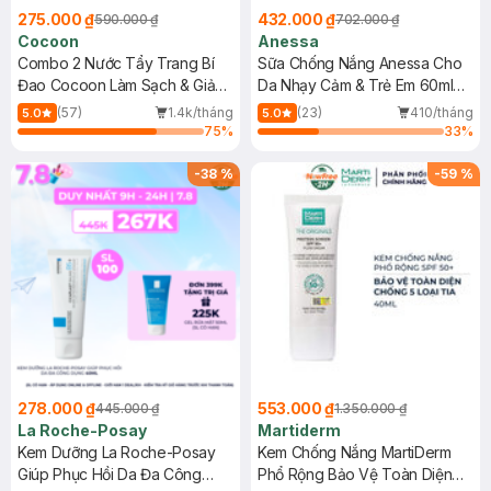
275.000 ₫
432.000 ₫
590.000 ₫
702.000 ₫
Cocoon
Anessa
Combo 2 Nước Tẩy Trang Bí
Sữa Chống Nắng Anessa Cho
Đao Cocoon Làm Sạch & Giảm
Da Nhạy Cảm & Trẻ Em 60ml
Dầu 500ml
(Mới)
(57)
1.4k/tháng
(23)
410/tháng
5.0
5.0
75
%
33
%
-
38
%
-
59
%
278.000 ₫
553.000 ₫
445.000 ₫
1.350.000 ₫
La Roche-Posay
Martiderm
Kem Dưỡng La Roche-Posay
Kem Chống Nắng MartiDerm
Giúp Phục Hồi Da Đa Công
Phổ Rộng Bảo Vệ Toàn Diện