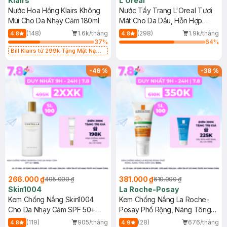
Klairs
L'Oreal
Nước Hoa Hồng Klairs Không
Nước Tẩy Trang L'Oreal Tươi
Mùi Cho Da Nhạy Cảm 180ml
Mát Cho Da Dầu, Hỗn Hợp
400ml
(148)
1.6k/tháng
(298)
1.9k/tháng
4.8
4.8
37
%
64
%
Bill Klairs từ 299k Tặng Mặt Nạ
Làm Dịu Da & Kiểm Soát Dầu Nhờn
25ml (SL Có Hạn)
-
46
%
-
38
%
266.000 ₫
381.000 ₫
495.000 ₫
610.000 ₫
Skin1004
La Roche-Posay
Kem Chống Nắng Skin1004
Kem Chống Nắng La Roche-
Cho Da Nhạy Cảm SPF 50+
Posay Phổ Rộng, Nâng Tông
50ml
Kiềm Dầu 50ml
(119)
905/tháng
(28)
676/tháng
4.8
4.9