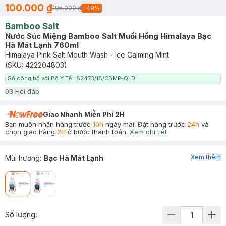
100.000 ₫
195.000 ₫
-
49
%
Bamboo Salt
Nước Súc Miệng Bamboo Salt Muối Hồng Himalaya Bạc
Hà Mát Lạnh 760ml
Himalaya Pink Salt Mouth Wash - Ice Calming Mint
(SKU:
422204803
)
Số công bố với Bộ Y Tế : 82473/18/CBMP-QLD
0
3
Hỏi đáp
Giao Nhanh Miễn Phí 2H
Bạn muốn nhận hàng trước
10h
ngày mai. Đặt hàng trước
24h
và
chọn giao hàng
2H
ở bước thanh toán.
Xem chi tiết
Xem thêm
Mùi hương
:
Bạc Hà Mát Lạnh
Số lượng: