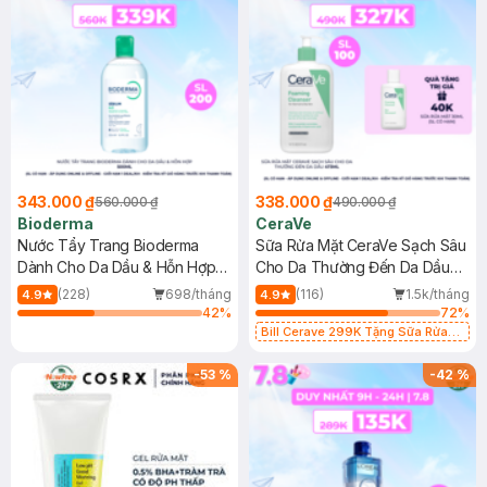
343.000 ₫
338.000 ₫
560.000 ₫
490.000 ₫
Bioderma
CeraVe
Nước Tẩy Trang Bioderma
Sữa Rửa Mặt CeraVe Sạch Sâu
Dành Cho Da Dầu & Hỗn Hợp
Cho Da Thường Đến Da Dầu
500ml
473ml
(228)
698/tháng
(116)
1.5k/tháng
4.9
4.9
42
%
72
%
Bill Cerave 299K Tặng Sữa Rửa
Mặt Cerave 30ml (SL có hạn)
-
53
%
-
42
%