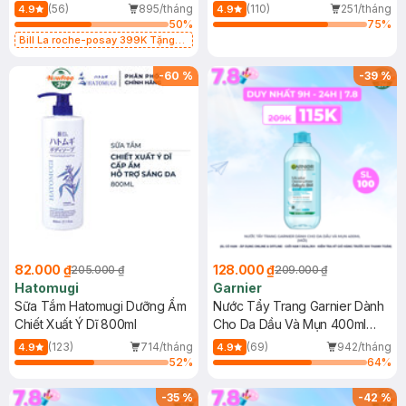
Dụng 40ml
40ml
(56)
895/tháng
(110)
251/tháng
4.9
4.9
50
%
75
%
Bill La roche-posay 399K Tặng
Gel rửa mặt da dầu nhạy cảm 50ml
(SL có hạn)
-
60
%
-
39
%
82.000 ₫
128.000 ₫
205.000 ₫
209.000 ₫
Hatomugi
Garnier
Sữa Tắm Hatomugi Dưỡng Ẩm
Nước Tẩy Trang Garnier Dành
Chiết Xuất Ý Dĩ 800ml
Cho Da Dầu Và Mụn 400ml
(Mới)
(123)
714/tháng
(69)
942/tháng
4.9
4.9
52
%
64
%
-
35
%
-
42
%