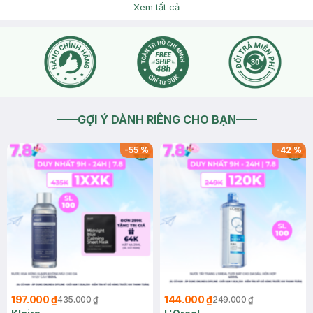
Mình thêm 2 sp vào giỏ thì giá 270k
Xem tất cả
2023-09-01
Thích
0
Hasaki
Hasaki xin chào , để tiện hỗ trợ hơn cho bạn , bạn nhấn nút
phần "chat với chúng tôi" để mình tiện giải đáp nha.
2023-09-01
Thích
0
GỢI Ý DÀNH RIÊNG CHO BẠN
-
55
%
-
42
%
197.000 ₫
144.000 ₫
435.000 ₫
249.000 ₫