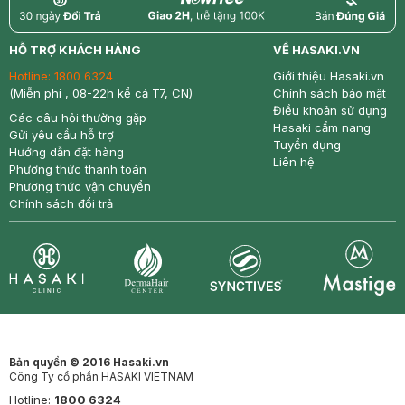
return
nowfree
price
HỖ TRỢ KHÁCH HÀNG
VỀ HASAKI.VN
Hotline:
1800 6324
Giới thiệu Hasaki.vn
(Miễn phí , 08-22h kể cả T7, CN)
Chính sách bảo mật
Điều khoản sử dụng
Các câu hỏi thường gặp
Hasaki cẩm nang
Gửi yêu cầu hỗ trợ
Tuyển dụng
Hướng dẫn đặt hàng
Liên hệ
Phương thức thanh toán
Phương thức vận chuyển
Chính sách đổi trả
Synctives
Clinic
Dermahair
Mastige
Bản quyền © 2016 Hasaki.vn
Công Ty cổ phần HASAKI VIETNAM
Hotline:
1800 6324