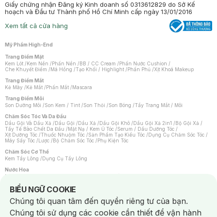
Giấy chứng nhận Đăng ký Kinh doanh số 0313612829 do Sở Kế
hoạch và Đầu tư Thành phố Hồ Chí Minh cấp ngày 13/01/2016
Xem tất cả cửa hàng
Mỹ Phẩm High-End
Trang Điểm Mặt
Kem Lót
/
Kem Nền
/
Phấn Nền
/
BB / CC Cream
/
Phấn Nước Cushion
/
Che Khuyết Điểm
/
Má Hồng
/
Tạo Khối / Highlight
/
Phấn Phủ
/
Xịt Khoá Makeup
Trang Điểm Mắt
Kẻ Mày
/
Kẻ Mắt
/
Phấn Mắt
/
Mascara
Trang Điểm Môi
Son Dưỡng Môi
/
Son Kem / Tint
/
Son Thỏi
/
Son Bóng
/
Tẩy Trang Mắt / Môi
Chăm Sóc Tóc Và Da Đầu
Dầu Gội Và Dầu Xả
/
Dầu Gội
/
Dầu Xả
/
Dầu Gội Khô
/
Dầu Gội Xả 2in1
/
Bộ Gội Xả
/
Tẩy Tế Bào Chết Da Đầu
/
Mặt Nạ / Kem Ủ Tóc
/
Serum / Dầu Dưỡng Tóc
/
Xịt Dưỡng Tóc
/
Thuốc Nhuộm Tóc
/
Sản Phẩm Tạo Kiểu Tóc
/
Dụng Cụ Chăm Sóc Tóc
/
Máy Sấy Tóc
/
Lược
/
Bộ Chăm Sóc Tóc
/
Phụ Kiện Tóc
Chăm Sóc Cơ Thể
Kem Tẩy Lông
/
Dụng Cụ Tẩy Lông
Nước Hoa
Nước Hoa Nữ
/
Nước Hoa Nam
/
Nước Hoa Cao Cấp
/
Xịt Thơm Toàn Thân
/
Nước Hoa Vùng Kín
Notice about cookies usage
BIỂU NGỮ COOKIE
Chăm Sóc Cá Nhân
Chúng tôi quan tâm đến quyền riêng tư của bạn.
Chống Muỗi
/
Khẩu Trang
/
Máy Massage
/
Mặt Nạ Xông Hơi
/
Nước Rửa Tay
/
Sản Phẩm Chăm Sóc Khác
/
Bàn Chải Đánh Răng
/
Bàn Chải Điện
/
Chúng tôi sử dụng các cookie cần thiết để vận hành
Hỗ Trợ Trắng Răng
/
Kem Đánh Răng
/
Máy Tăm Nước
/
Nước Súc Miệng
/