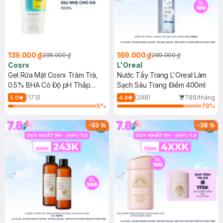
139.000 ₫
169.000 ₫
298.000 ₫
289.000 ₫
Cosrx
L'Oreal
Gel Rửa Mặt Cosrx Tràm Trà,
Nước Tẩy Trang L'Oreal Làm
0.5% BHA Có Độ pH Thấp
Sạch Sâu Trang Điểm 400ml
150ml
(173)
(298)
786/tháng
5.0
4.8
6
%
79
%
-
53
%
-
38
%