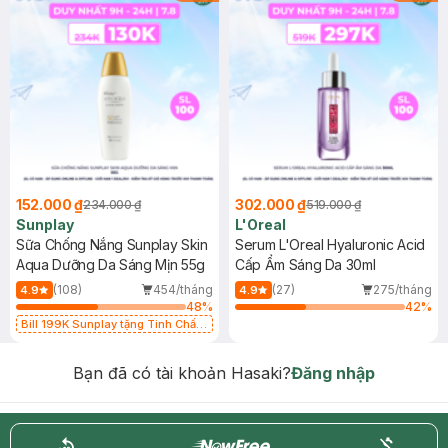
152.000 ₫
302.000 ₫
234.000 ₫
519.000 ₫
Sunplay
L'Oreal
Sữa Chống Nắng Sunplay Skin
Serum L'Oreal Hyaluronic Acid
Aqua Dưỡng Da Sáng Mịn 55g
Cấp Ẩm Sáng Da 30ml
(108)
454/tháng
(27)
275/tháng
4.9
4.9
48
%
42
%
Bill 199K Sunplay tặng Tinh Chất
Chống Nắng 7g trị giá 30K (SL có
hạn)
Bạn đã có tài khoản Hasaki?
Đăng nhập