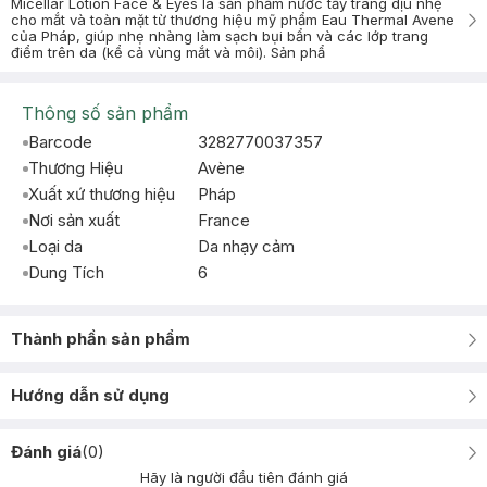
Micellar Lotion Face & Eyes là sản phẩm nước tẩy trang dịu nhẹ
cho mắt và toàn mặt từ thương hiệu mỹ phẩm Eau Thermal Avene
của Pháp, giúp nhẹ nhàng làm sạch bụi bẩn và các lớp trang
điểm trên da (kể cả vùng mắt và môi). Sản phẩ
Thông số sản phẩm
Barcode
3282770037357
Thương Hiệu
Avène
Xuất xứ thương hiệu
Pháp
Nơi sản xuất
France
Loại da
Da nhạy cảm
Dung Tích
6
Thành phần sản phẩm
Hướng dẫn sử dụng
Đánh giá
(
0
)
Hãy là người đầu tiên đánh giá