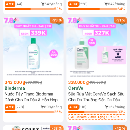
Mới)
(44)
542/tháng
(228)
842/tháng
4.9
4.9
53
%
64
%
-
39
%
-
31
%
343.000 ₫
338.000 ₫
560.000 ₫
490.000 ₫
Bioderma
CeraVe
Nước Tẩy Trang Bioderma
Sữa Rửa Mặt CeraVe Sạch Sâu
Dành Cho Da Dầu & Hỗn Hợp
Cho Da Thường Đến Da Dầu
500ml
473ml
(228)
698/tháng
(116)
1.5k/tháng
4.9
4.9
25
%
33
%
Bill Cerave 299K Tặng Sữa Rửa
Mặt Cerave 30ml (SL có hạn)
-
53
%
-
42
%