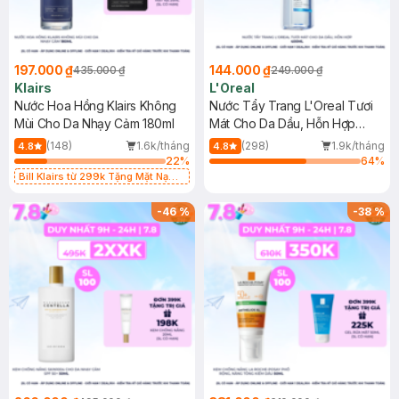
197.000 ₫
144.000 ₫
435.000 ₫
249.000 ₫
Klairs
L'Oreal
Nước Hoa Hồng Klairs Không
Nước Tẩy Trang L'Oreal Tươi
Mùi Cho Da Nhạy Cảm 180ml
Mát Cho Da Dầu, Hỗn Hợp
400ml
(148)
1.6k/tháng
(298)
1.9k/tháng
4.8
4.8
22
%
64
%
Bill Klairs từ 299k Tặng Mặt Nạ
Làm Dịu Da & Kiểm Soát Dầu Nhờn
25ml (SL Có Hạn)
-
46
%
-
38
%