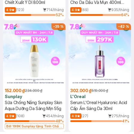
Chiết Xuất Ý Dĩ 800ml
Cho Da Dầu Và Mụn 400ml
(Mới)
(123)
714/tháng
(69)
935/tháng
4.9
4.9
52
%
64
%
-
35
%
-
42
%
152.000 ₫
302.000 ₫
234.000 ₫
519.000 ₫
Sunplay
L'Oreal
Sữa Chống Nắng Sunplay Skin
Serum L'Oreal Hyaluronic Acid
Aqua Dưỡng Da Sáng Mịn 55g
Cấp Ẩm Sáng Da 30ml
(108)
454/tháng
(27)
275/tháng
4.9
4.9
48
%
41
%
Bill 199K Sunplay tặng Tinh Chất
Chống Nắng 7g trị giá 30K (SL có