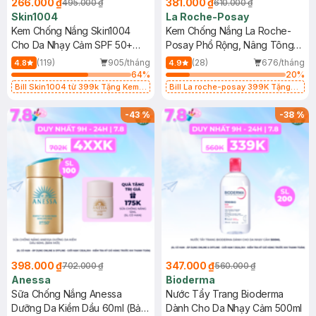
266.000 ₫
381.000 ₫
495.000 ₫
610.000 ₫
Skin1004
La Roche-Posay
Kem Chống Nắng Skin1004
Kem Chống Nắng La Roche-
Cho Da Nhạy Cảm SPF 50+
Posay Phổ Rộng, Nâng Tông
50ml
Kiềm Dầu 50ml
(119)
905/tháng
(28)
676/tháng
4.8
4.9
64
%
20
%
Bill Skin1004 từ 399k Tặng Kem
Bill La roche-posay 399K Tặng
Chống Nắng Cho Da Nhạy Cảm
Gel rửa mặt da dầu nhạy cảm 50ml
SPF 50+ 20ml (SL Có Hạn)
(SL có hạn)
-
43
%
-
38
%
398.000 ₫
347.000 ₫
702.000 ₫
560.000 ₫
Anessa
Bioderma
Sữa Chống Nắng Anessa
Nước Tẩy Trang Bioderma
Dưỡng Da Kiềm Dầu 60ml (Bản
Dành Cho Da Nhạy Cảm 500ml