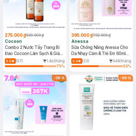
275.000 ₫
395.000 ₫
590.000 ₫
702.000 ₫
Cocoon
Anessa
Combo 2 Nước Tẩy Trang Bí
Sữa Chống Nắng Anessa Cho
Đao Cocoon Làm Sạch & Giảm
Da Nhạy Cảm & Trẻ Em 60ml
Dầu 500ml
(Mới)
(57)
1.4k/tháng
(23)
448/tháng
5.0
5.0
75
%
53
%
-
38
%
-
59
%