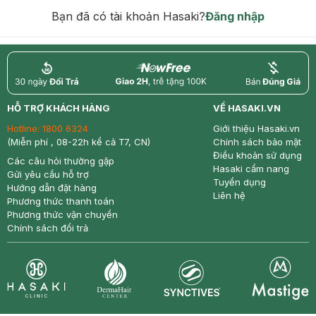
hạn)
Bạn đã có tài khoản Hasaki?
Đăng nhập
return
nowfree
price
HỖ TRỢ KHÁCH HÀNG
VỀ HASAKI.VN
Hotline:
1800 6324
Giới thiệu Hasaki.vn
(Miễn phí , 08-22h kể cả T7, CN)
Chính sách bảo mật
Điều khoản sử dụng
Các câu hỏi thường gặp
Hasaki cẩm nang
Gửi yêu cầu hỗ trợ
Tuyển dụng
Hướng dẫn đặt hàng
Liên hệ
Phương thức thanh toán
Phương thức vận chuyển
Chính sách đổi trả
Synctives
Clinic
Dermahair
Mastige