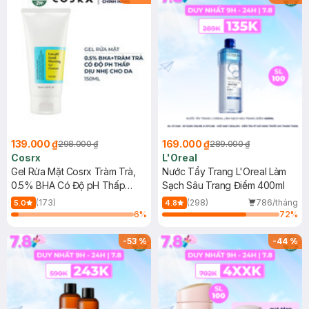
139.000 ₫
169.000 ₫
298.000 ₫
289.000 ₫
Cosrx
L'Oreal
Gel Rửa Mặt Cosrx Tràm Trà,
Nước Tẩy Trang L'Oreal Làm
0.5% BHA Có Độ pH Thấp
Sạch Sâu Trang Điểm 400ml
150ml
(173)
(298)
786/tháng
5.0
4.8
6
%
72
%
-
53
%
-
44
%