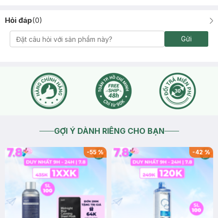
Hỏi đáp
(
0
)
Gửi
GỢI Ý DÀNH RIÊNG CHO BẠN
-
55
%
-
42
%