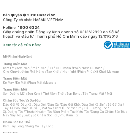
Bản quyền © 2016 Hasaki.vn
Công Ty cổ phần HASAKI VIETNAM
Hotline:
1800 6324
Giấy chứng nhận Đăng ký Kinh doanh số 0313612829 do Sở Kế
hoạch và Đầu tư Thành phố Hồ Chí Minh cấp ngày 13/01/2016
Xem tất cả cửa hàng
Mỹ Phẩm High-End
Trang Điểm Mặt
Kem Lót
/
Kem Nền
/
Phấn Nền
/
BB / CC Cream
/
Phấn Nước Cushion
/
Che Khuyết Điểm
/
Má Hồng
/
Tạo Khối / Highlight
/
Phấn Phủ
/
Xịt Khoá Makeup
Trang Điểm Mắt
Kẻ Mày
/
Kẻ Mắt
/
Phấn Mắt
/
Mascara
Trang Điểm Môi
Son Dưỡng Môi
/
Son Kem / Tint
/
Son Thỏi
/
Son Bóng
/
Tẩy Trang Mắt / Môi
Chăm Sóc Tóc Và Da Đầu
Dầu Gội Và Dầu Xả
/
Dầu Gội
/
Dầu Xả
/
Dầu Gội Khô
/
Dầu Gội Xả 2in1
/
Bộ Gội Xả
/
Tẩy Tế Bào Chết Da Đầu
/
Mặt Nạ / Kem Ủ Tóc
/
Serum / Dầu Dưỡng Tóc
/
Xịt Dưỡng Tóc
/
Thuốc Nhuộm Tóc
/
Sản Phẩm Tạo Kiểu Tóc
/
Dụng Cụ Chăm Sóc Tóc
/
Máy Sấy Tóc
/
Lược
/
Bộ Chăm Sóc Tóc
/
Phụ Kiện Tóc
Chăm Sóc Cơ Thể
Kem Tẩy Lông
/
Dụng Cụ Tẩy Lông