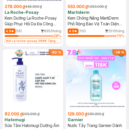
278.000 ₫
553.000 ₫
445.000 ₫
1.350.000 ₫
La Roche-Posay
Martiderm
Kem Dưỡng La Roche-Posay
Kem Chống Nắng MartiDerm
Giúp Phục Hồi Da Đa Công
Phổ Rộng Bảo Vệ Toàn Diện
Dụng 40ml
40ml
(56)
895/tháng
(110)
251/tháng
4.9
4.9
28
%
75
%
Bill La roche-posay 399K Tặng
Gel rửa mặt da dầu nhạy cảm 50ml
(SL có hạn)
-
60
%
-
38
%
82.000 ₫
129.000 ₫
205.000 ₫
209.000 ₫
Hatomugi
Garnier
Sữa Tắm Hatomugi Dưỡng Ẩm
Nước Tẩy Trang Garnier Dành