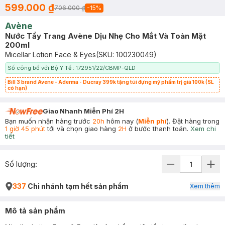
599.000 ₫
706.000 ₫
-
15
%
Avène
Nước Tẩy Trang Avène Dịu Nhẹ Cho Mắt Và Toàn Mặt
200ml
Micellar Lotion Face & Eyes
(SKU:
100230049
)
Số công bố với Bộ Y Tế : 172951/22/CBMP-QLD
Bill 3 brand Avene - Aderma - Ducray 399k tặng túi đựng mỹ phẩm trị giá 100k (SL
có hạn)
Giao Nhanh Miễn Phí 2H
Bạn muốn nhận hàng trước
20h
hôm nay (
Miễn phí
). Đặt hàng trong
1 giờ 45 phút
tới và chọn giao hàng
2H
ở bước thanh toán.
Xem chi
tiết
Số lượng:
337
Chi nhánh tạm hết sản phẩm
Xem thêm
Mô tả sản phẩm