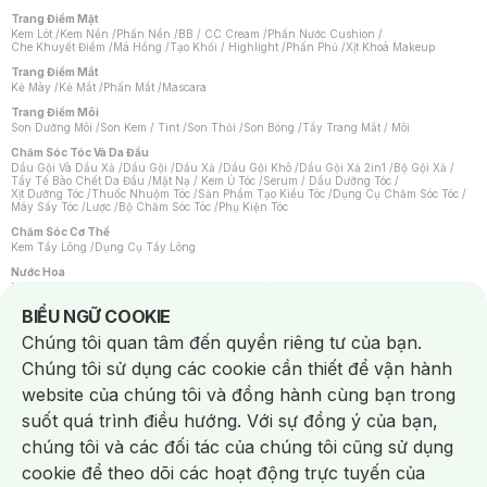
Trang Điểm Mặt
Kem Lót
/
Kem Nền
/
Phấn Nền
/
BB / CC Cream
/
Phấn Nước Cushion
/
Che Khuyết Điểm
/
Má Hồng
/
Tạo Khối / Highlight
/
Phấn Phủ
/
Xịt Khoá Makeup
Trang Điểm Mắt
Kẻ Mày
/
Kẻ Mắt
/
Phấn Mắt
/
Mascara
Trang Điểm Môi
Son Dưỡng Môi
/
Son Kem / Tint
/
Son Thỏi
/
Son Bóng
/
Tẩy Trang Mắt / Môi
Chăm Sóc Tóc Và Da Đầu
Dầu Gội Và Dầu Xả
/
Dầu Gội
/
Dầu Xả
/
Dầu Gội Khô
/
Dầu Gội Xả 2in1
/
Bộ Gội Xả
/
Tẩy Tế Bào Chết Da Đầu
/
Mặt Nạ / Kem Ủ Tóc
/
Serum / Dầu Dưỡng Tóc
/
Xịt Dưỡng Tóc
/
Thuốc Nhuộm Tóc
/
Sản Phẩm Tạo Kiểu Tóc
/
Dụng Cụ Chăm Sóc Tóc
/
Máy Sấy Tóc
/
Lược
/
Bộ Chăm Sóc Tóc
/
Phụ Kiện Tóc
Chăm Sóc Cơ Thể
Kem Tẩy Lông
/
Dụng Cụ Tẩy Lông
Nước Hoa
Nước Hoa Nữ
/
Nước Hoa Nam
/
Nước Hoa Cao Cấp
/
Xịt Thơm Toàn Thân
/
Nước Hoa Vùng Kín
Notice about cookies usage
BIỂU NGỮ COOKIE
Chăm Sóc Cá Nhân
Chúng tôi quan tâm đến quyền riêng tư của bạn.
Chống Muỗi
/
Khẩu Trang
/
Máy Massage
/
Mặt Nạ Xông Hơi
/
Nước Rửa Tay
/
Sản Phẩm Chăm Sóc Khác
/
Bàn Chải Đánh Răng
/
Bàn Chải Điện
/
Chúng tôi sử dụng các cookie cần thiết để vận hành
Hỗ Trợ Trắng Răng
/
Kem Đánh Răng
/
Máy Tăm Nước
/
Nước Súc Miệng
/
Tăm / Chỉ Nha Khoa
/
Xịt Thơm Miệng
/
Dung Dịch Vệ Sinh
/
Dưỡng Vùng Kín
/
website của chúng tôi và đồng hành cùng bạn trong
Khăn Ướt Vệ Sinh Vùng Kín
/
Băng Vệ Sinh
/
Tampon
/
Bọt Cạo Râu
/
Dao Cạo Râu
/
Máy Cạo Râu
suốt quá trình điều hướng. Với sự đồng ý của bạn,
Vấn Đề Về Da
chúng tôi và các đối tác của chúng tôi cũng sử dụng
Da Dầu / Lỗ Chân Lông To
/
Da Khô / Mất Nước
/
Da Lão Hóa
/
Da Mụn
/
Da Nhạy Cảm / Kích Ứng
/
Da Xỉn Màu
/
Thâm / Nám / Tàn Nhang
/
cookie để theo dõi các hoạt động trực tuyến của
Quầng Thâm & Bọng Mắt
/
Sẹo
/
Viêm Da Cơ Địa