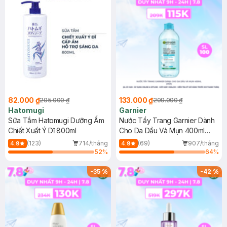
82.000 ₫
133.000 ₫
205.000 ₫
209.000 ₫
Hatomugi
Garnier
Sữa Tắm Hatomugi Dưỡng Ẩm
Nước Tẩy Trang Garnier Dành
Chiết Xuất Ý Dĩ 800ml
Cho Da Dầu Và Mụn 400ml
(Mới)
(123)
714/tháng
(69)
907/tháng
4.9
4.9
52
%
64
%
-
35
%
-
42
%