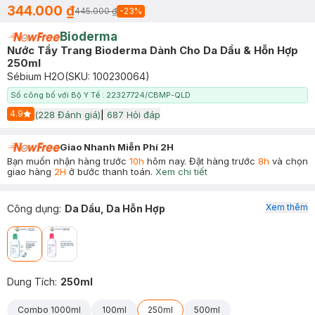
344.000 ₫
445.000 ₫
-
23
%
Bioderma
Nước Tẩy Trang Bioderma Dành Cho Da Dầu & Hỗn Hợp
250ml
Sébium H2O
(SKU:
100230064
)
Số công bố với Bộ Y Tế : 22327724/CBMP-QLD
4.9
(
228
Đánh giá)
|
687
Hỏi đáp
Start Icon
Giao Nhanh Miễn Phí 2H
Bạn muốn nhận hàng trước
10h
hôm nay. Đặt hàng trước
8h
và chọn
giao hàng
2H
ở bước thanh toán.
Xem chi tiết
Xem thêm
Công dụng
:
Da Dầu, Da Hỗn Hợp
Dung Tích
:
250ml
Combo 1000ml
100ml
250ml
500ml