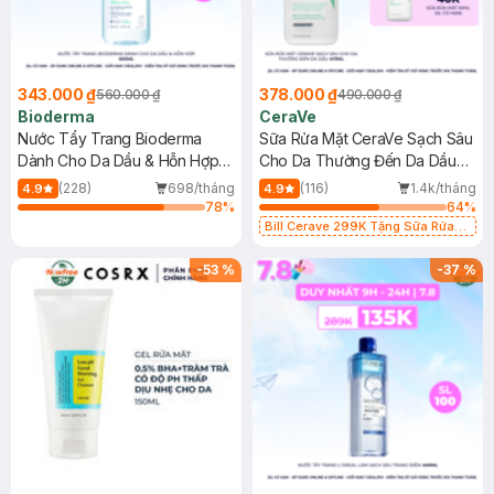
343.000 ₫
378.000 ₫
560.000 ₫
490.000 ₫
Bioderma
CeraVe
Nước Tẩy Trang Bioderma
Sữa Rửa Mặt CeraVe Sạch Sâu
Dành Cho Da Dầu & Hỗn Hợp
Cho Da Thường Đến Da Dầu
500ml
473ml
(228)
698/tháng
(116)
1.4k/tháng
4.9
4.9
78
%
64
%
Bill Cerave 299K Tặng Sữa Rửa
Mặt Cerave 30ml (SL có hạn)
-
53
%
-
37
%