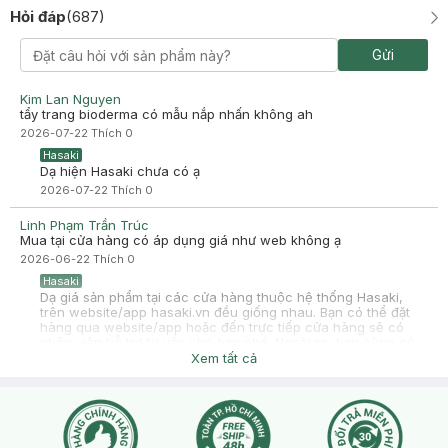
Hỏi đáp
(
687
)
Hồng Nga
Đã mua hàng
Gửi
2025-10-06
98
Kim Lan Nguyen
tẩy trang bioderma có mẫu nắp nhấn không ah
-
2025-10-06
Hasaki
2026-07-22
Thích
0
Hasaki xin chào! Hasaki cảm ơn Hồng Nga đã dành thời gian
đánh giá. Sự hài lòng của khách hàng là động lực to lớn để
Hasaki
Hasaki ngày càng phát triển hơn nữa về chất lượng dịch vụ.
Dạ hiện Hasaki chưa có ạ
Cảm ơn bạn đã tin tưởng và mua sắm tại Hasaki!
2026-07-22
Thích
0
Linh Phạm Trần Trúc
Mua tại cửa hàng có áp dụng giá như web không ạ
2026-06-22
Thích
0
Hasaki
Dạ giá sản phẩm tại các cửa hàng thuộc hệ thống Hasaki,
trên website/app hasaki.vn đều giống nhau. Bạn có thể đặt
hàng qua website/app hoặc đến trực tiếp cửa hàng sẽ có
nhân viên hỗ trợ tư vấn cho bạn nhé. Ngoài ra, bạn cũng có
thể tự kiểm tra giá sản phẩm tại cửa hàng bằng cách quét mã
Xem tất cả
QR của sản phẩm trong ứng dụng hasaki.vn ạ.
2026-06-22
Thích
0