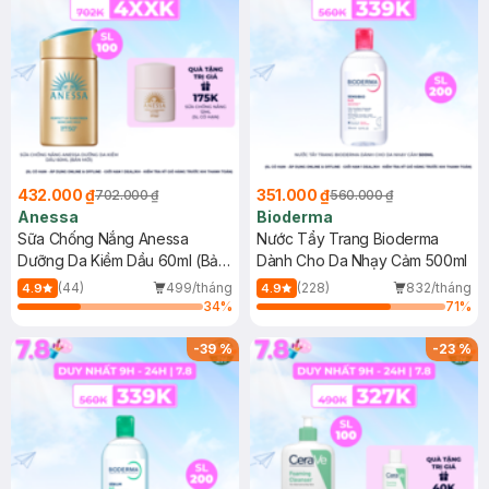
432.000 ₫
351.000 ₫
702.000 ₫
560.000 ₫
Anessa
Bioderma
Sữa Chống Nắng Anessa
Nước Tẩy Trang Bioderma
Dưỡng Da Kiềm Dầu 60ml (Bản
Dành Cho Da Nhạy Cảm 500ml
Mới)
(44)
499/tháng
(228)
832/tháng
4.9
4.9
34
%
71
%
-
39
%
-
23
%