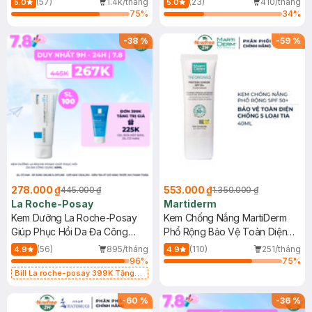
(57)
1.4k/tháng
(23)
410/tháng
5.0
5.0
75
%
34
%
-
38
%
-
59
%
278.000 ₫
553.000 ₫
445.000 ₫
1.350.000 ₫
La Roche-Posay
Martiderm
Kem Dưỡng La Roche-Posay
Kem Chống Nắng MartiDerm
Giúp Phục Hồi Da Đa Công
Phổ Rộng Bảo Vệ Toàn Diện
Dụng 40ml
40ml
(56)
895/tháng
(110)
251/tháng
4.9
4.9
96
%
75
%
Bill La roche-posay 399K Tặng
Gel rửa mặt da dầu nhạy cảm 50ml
(SL có hạn)
-
60
%
-
36
%