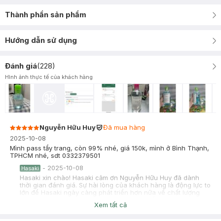
Thành phần sản phẩm
Hướng dẫn sử dụng
Đánh giá
(
228
)
Hình ảnh thực tế của khách hàng
Nguyễn Hữu Huy
Đã mua hàng
2025-10-08
Mình pass tẩy trang, còn 99% nhé, giá 150k, mình ở Bình Thạnh,
TPHCM nhé, sdt 0332379501
-
2025-10-08
Hasaki
Hasaki xin chào! Hasaki cảm ơn Nguyễn Hữu Huy đã dành
thời gian đánh giá. Sự hài lòng của khách hàng là động lực to
lớn để Hasaki ngày càng phát triển hơn nữa về chất lượng
dịch vụ. Cảm ơn bạn đã tin tưởng và mua sắm tại Hasaki!
Xem tất cả