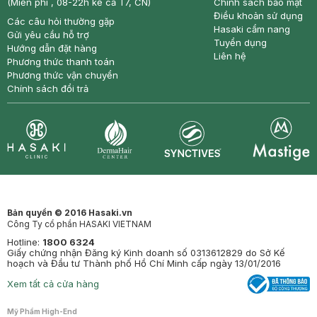
(Miễn phí , 08-22h kể cả T7, CN)
Chính sách bảo mật
Điều khoản sử dụng
Các câu hỏi thường gặp
Hasaki cẩm nang
Gửi yêu cầu hỗ trợ
Tuyển dụng
Hướng dẫn đặt hàng
Liên hệ
Phương thức thanh toán
Phương thức vận chuyển
Chính sách đổi trả
Synctives
Clinic
Dermahair
Mastige
Bản quyền © 2016 Hasaki.vn
Công Ty cổ phần HASAKI VIETNAM
Hotline:
1800 6324
Giấy chứng nhận Đăng ký Kinh doanh số 0313612829 do Sở Kế
hoạch và Đầu tư Thành phố Hồ Chí Minh cấp ngày 13/01/2016
Xem tất cả cửa hàng
Mỹ Phẩm High-End