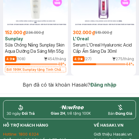
152.000 ₫
302.000 ₫
234.000 ₫
519.000 ₫
Sunplay
L'Oreal
Sữa Chống Nắng Sunplay Skin
Serum L'Oreal Hyaluronic Acid
Aqua Dưỡng Da Sáng Mịn 55g
Cấp Ẩm Sáng Da 30ml
(108)
454/tháng
(27)
275/tháng
4.9
4.9
48
%
44
%
Bill 199K Sunplay tặng Tinh Chất
Chống Nắng 7g trị giá 30K (SL có
hạn)
Bạn đã có tài khoản Hasaki?
Đăng nhập
return
nowfree
price
HỖ TRỢ KHÁCH HÀNG
VỀ HASAKI.VN
Hotline:
1800 6324
Giới thiệu Hasaki.vn