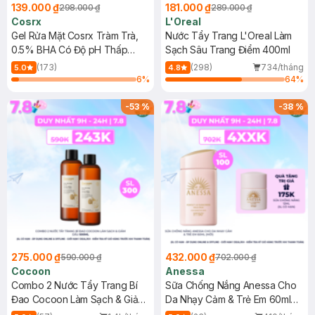
139.000 ₫
181.000 ₫
298.000 ₫
289.000 ₫
Cosrx
L'Oreal
Gel Rửa Mặt Cosrx Tràm Trà,
Nước Tẩy Trang L'Oreal Làm
0.5% BHA Có Độ pH Thấp
Sạch Sâu Trang Điểm 400ml
150ml
(173)
(298)
734/tháng
5.0
4.8
6
%
64
%
-
53
%
-
38
%
275.000 ₫
432.000 ₫
590.000 ₫
702.000 ₫
Cocoon
Anessa
Combo 2 Nước Tẩy Trang Bí
Sữa Chống Nắng Anessa Cho
Đao Cocoon Làm Sạch & Giảm
Da Nhạy Cảm & Trẻ Em 60ml
Dầu 500ml
(Mới)