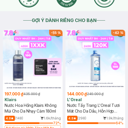
GỢI Ý DÀNH RIÊNG CHO BẠN
-
55
%
-
42
%
197.000 ₫
144.000 ₫
435.000 ₫
249.000 ₫
Klairs
L'Oreal
Nước Hoa Hồng Klairs Không
Nước Tẩy Trang L'Oreal Tươi
Mùi Cho Da Nhạy Cảm 180ml
Mát Cho Da Dầu, Hỗn Hợp
400ml
(148)
1.6k/tháng
(298)
1.9k/tháng
4.8
4.8
72
%
64
%