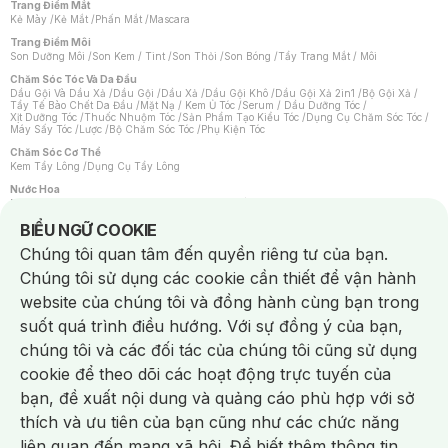
Trang Điểm Mắt
Kẻ Mày
/
Kẻ Mắt
/
Phấn Mắt
/
Mascara
Trang Điểm Môi
Son Dưỡng Môi
/
Son Kem / Tint
/
Son Thỏi
/
Son Bóng
/
Tẩy Trang Mắt / Môi
Chăm Sóc Tóc Và Da Đầu
Dầu Gội Và Dầu Xả
/
Dầu Gội
/
Dầu Xả
/
Dầu Gội Khô
/
Dầu Gội Xả 2in1
/
Bộ Gội Xả
/
Tẩy Tế Bào Chết Da Đầu
/
Mặt Nạ / Kem Ủ Tóc
/
Serum / Dầu Dưỡng Tóc
/
Xịt Dưỡng Tóc
/
Thuốc Nhuộm Tóc
/
Sản Phẩm Tạo Kiểu Tóc
/
Dụng Cụ Chăm Sóc Tóc
/
Máy Sấy Tóc
/
Lược
/
Bộ Chăm Sóc Tóc
/
Phụ Kiện Tóc
Chăm Sóc Cơ Thể
Kem Tẩy Lông
/
Dụng Cụ Tẩy Lông
Nước Hoa
Nước Hoa Nữ
/
Nước Hoa Nam
/
Nước Hoa Cao Cấp
/
Xịt Thơm Toàn Thân
/
Nước Hoa Vùng Kín
Notice about cookies usage
BIỂU NGỮ COOKIE
Chăm Sóc Cá Nhân
Chúng tôi quan tâm đến quyền riêng tư của bạn.
Chống Muỗi
/
Khẩu Trang
/
Máy Massage
/
Mặt Nạ Xông Hơi
/
Nước Rửa Tay
/
Sản Phẩm Chăm Sóc Khác
/
Bàn Chải Đánh Răng
/
Bàn Chải Điện
/
Chúng tôi sử dụng các cookie cần thiết để vận hành
Hỗ Trợ Trắng Răng
/
Kem Đánh Răng
/
Máy Tăm Nước
/
Nước Súc Miệng
/
Tăm / Chỉ Nha Khoa
/
Xịt Thơm Miệng
/
Dung Dịch Vệ Sinh
/
Dưỡng Vùng Kín
/
website của chúng tôi và đồng hành cùng bạn trong
Khăn Ướt Vệ Sinh Vùng Kín
/
Băng Vệ Sinh
/
Tampon
/
Bọt Cạo Râu
/
Dao Cạo Râu
/
Máy Cạo Râu
suốt quá trình điều hướng. Với sự đồng ý của bạn,
Vấn Đề Về Da
chúng tôi và các đối tác của chúng tôi cũng sử dụng
Da Dầu / Lỗ Chân Lông To
/
Da Khô / Mất Nước
/
Da Lão Hóa
/
Da Mụn
/
Da Nhạy Cảm / Kích Ứng
/
Da Xỉn Màu
/
Thâm / Nám / Tàn Nhang
/
cookie để theo dõi các hoạt động trực tuyến của
Quầng Thâm & Bọng Mắt
/
Sẹo
/
Viêm Da Cơ Địa
bạn, đề xuất nội dung và quảng cáo phù hợp với sở
Dụng Cụ / Phụ Kiện Chăm Sóc Da
Chat i
Bông Tẩy Trang
/
Khăn Lau Mặt Khô
/
Dụng Cụ / Máy Rửa Mặt
/
Máy Chăm Sóc Da
/
thích và ưu tiên của bạn cũng như các chức năng
Dụng Cụ Chăm Sóc Khác
liên quan đến mạng xã hội. Để biết thêm thông tin,