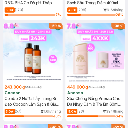
0.5% BHA Có Độ pH Thấp
Sạch Sâu Trang Điểm 400ml
150ml
(173)
(298)
916/tháng
5.0
4.8
7
%
28
%
-
59
%
-
36
%
243.000 ₫
449.000 ₫
590.000 ₫
702.000 ₫
Cocoon
Anessa
Combo 2 Nước Tẩy Trang Bí
Sữa Chống Nắng Anessa Cho
Đao Cocoon Làm Sạch & Giảm
Da Nhạy Cảm & Trẻ Em 60ml
Dầu 500ml
(Mới)
(57)
1.6k/tháng
(23)
394/tháng
5.0
5.0
40
%
64
%
-
40
%
-
59
%