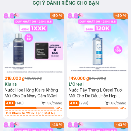
GỢI Ý DÀNH RIÊNG CHO BẠN
-
50
%
-
40
%
218.000 ₫
149.000 ₫
435.000 ₫
249.000 ₫
Klairs
L'Oreal
Nước Hoa Hồng Klairs Không
Nước Tẩy Trang L'Oreal Tươi
Mùi Cho Da Nhạy Cảm 180ml
Mát Cho Da Dầu, Hỗn Hợp
400ml
(148)
1.5k/tháng
(298)
1.8k/tháng
4.8
4.8
64
%
64
%
Bill Klairs từ 299k Tặng Mặt Nạ
Làm Dịu Da & Kiểm Soát Dầu Nhờn
25ml (SL Có Hạn)
-
46
%
-
43
%