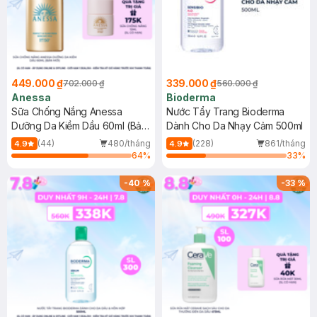
449.000 ₫
339.000 ₫
702.000 ₫
560.000 ₫
Anessa
Bioderma
Sữa Chống Nắng Anessa
Nước Tẩy Trang Bioderma
Dưỡng Da Kiềm Dầu 60ml (Bản
Dành Cho Da Nhạy Cảm 500ml
Mới)
(44)
480/tháng
(228)
861/tháng
4.9
4.9
64
%
33
%
-
40
%
-
33
%