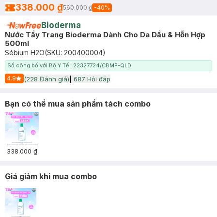
338.000 ₫
560.000 ₫
-
40
%
Bioderma
Nước Tẩy Trang Bioderma Dành Cho Da Dầu & Hỗn Hợp
500ml
Sébium H2O
(SKU:
200400004
)
Số công bố với Bộ Y Tế : 22327724/CBMP-QLD
4.9
(
228
Đánh giá)
|
687
Hỏi đáp
Start Icon
Bạn có thể mua sản phẩm tách combo
338.000 ₫
Giá giảm khi mua combo