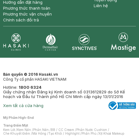
Hướng dẫn đặt hàng
Liên hệ
Phương thức thanh toán
Phương thức vận chuyển
Chính sách đổi trả
Synctives
Clinic
Dermahair
Mastige
Bản quyền © 2016 Hasaki.vn
Công Ty cổ phần HASAKI VIETNAM
Hotline:
1800 6324
Giấy chứng nhận Đăng ký Kinh doanh số 0313612829 do Sở Kế
hoạch và Đầu tư Thành phố Hồ Chí Minh cấp ngày 13/01/2016
Xem tất cả cửa hàng
Mỹ Phẩm High-End
Trang Điểm Mặt
Kem Lót
/
Kem Nền
/
Phấn Nền
/
BB / CC Cream
/
Phấn Nước Cushion
/
Che Khuyết Điểm
/
Má Hồng
/
Tạo Khối / Highlight
/
Phấn Phủ
/
Xịt Khoá Makeup