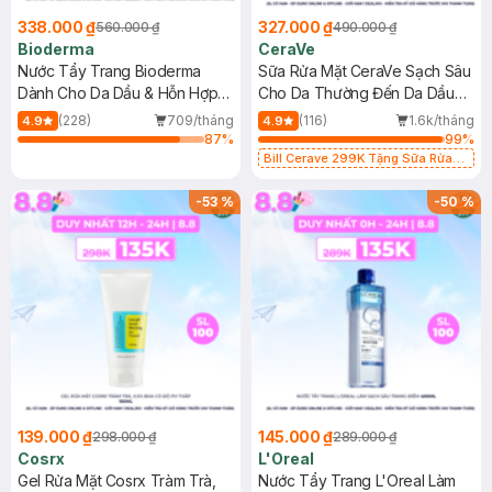
338.000 ₫
327.000 ₫
560.000 ₫
490.000 ₫
Bioderma
CeraVe
Nước Tẩy Trang Bioderma
Sữa Rửa Mặt CeraVe Sạch Sâu
Dành Cho Da Dầu & Hỗn Hợp
Cho Da Thường Đến Da Dầu
500ml
473ml
(228)
709/tháng
(116)
1.6k/tháng
4.9
4.9
87
%
99
%
Bill Cerave 299K Tặng Sữa Rửa
Mặt Cerave 30ml (SL có hạn)
-
53
%
-
50
%
139.000 ₫
145.000 ₫
298.000 ₫
289.000 ₫
Cosrx
L'Oreal
Gel Rửa Mặt Cosrx Tràm Trà,
Nước Tẩy Trang L'Oreal Làm