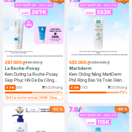
267.000 ₫
553.000 ₫
445.000 ₫
1.350.000 ₫
La Roche-Posay
Martiderm
Kem Dưỡng La Roche-Posay
Kem Chống Nắng MartiDerm
Giúp Phục Hồi Da Đa Công
Phổ Rộng Bảo Vệ Toàn Diện
Dụng 40ml
40ml
(56)
932/tháng
(110)
251/tháng
4.9
4.9
55
%
75
%
Bill La roche-posay 399K Tặng
Gel rửa mặt da dầu nhạy cảm 50ml
(SL có hạn)
-
60
%
-
49
%