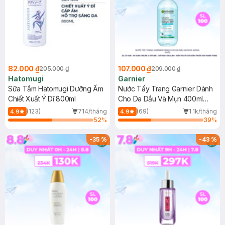
82.000 ₫
107.000 ₫
205.000 ₫
209.000 ₫
Hatomugi
Garnier
Sữa Tắm Hatomugi Dưỡng Ẩm
Nước Tẩy Trang Garnier Dành
Chiết Xuất Ý Dĩ 800ml
Cho Da Dầu Và Mụn 400ml
(Mới)
(123)
714/tháng
(69)
1.1k/tháng
4.9
4.9
52
%
39
%
-
35
%
-
43
%