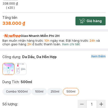
338.000 ₫
( x20 )
Tổng tiền
Giỏ hàng
338.000 ₫
Cart plus 
Giao Nhanh Miễn Phí 2H
Bạn muốn nhận hàng trước
10h
ngày mai. Đặt hàng trước
24h
và
chọn giao hàng
2H
ở bước thanh toán.
Xem chi tiết
Xem thêm
Công dụng
:
Da Dầu, Da Hỗn Hợp
Dung Tích
:
500ml
Combo 1000ml
100ml
250ml
500ml
Số lượng: