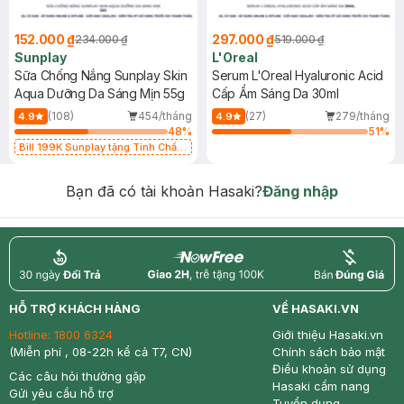
152.000 ₫
297.000 ₫
234.000 ₫
519.000 ₫
Sunplay
L'Oreal
Sữa Chống Nắng Sunplay Skin
Serum L'Oreal Hyaluronic Acid
Aqua Dưỡng Da Sáng Mịn 55g
Cấp Ẩm Sáng Da 30ml
(108)
454/tháng
(27)
279/tháng
4.9
4.9
48
%
51
%
Bill 199K Sunplay tặng Tinh Chất
Chống Nắng 7g trị giá 30K (SL có
hạn)
Bạn đã có tài khoản Hasaki?
Đăng nhập
return
nowfree
price
HỖ TRỢ KHÁCH HÀNG
VỀ HASAKI.VN
Hotline:
1800 6324
Giới thiệu Hasaki.vn
(Miễn phí , 08-22h kể cả T7, CN)
Chính sách bảo mật
Điều khoản sử dụng
Các câu hỏi thường gặp
Hasaki cẩm nang
Gửi yêu cầu hỗ trợ
Tuyển dụng