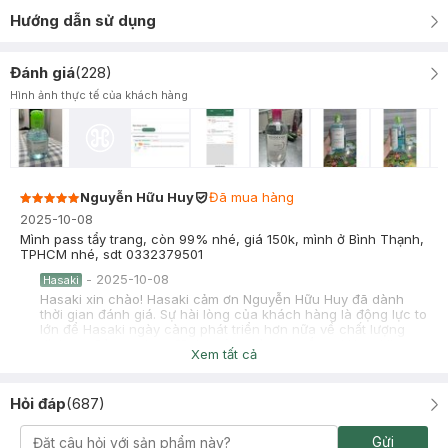
Hướng dẫn sử dụng
Đánh giá
(
228
)
Hình ảnh thực tế của khách hàng
Nguyễn Hữu Huy
Đã mua hàng
2025-10-08
Mình pass tẩy trang, còn 99% nhé, giá 150k, mình ở Bình Thạnh,
TPHCM nhé, sdt 0332379501
-
2025-10-08
Hasaki
Hasaki xin chào! Hasaki cảm ơn Nguyễn Hữu Huy đã dành
thời gian đánh giá. Sự hài lòng của khách hàng là động lực to
lớn để Hasaki ngày càng phát triển hơn nữa về chất lượng
dịch vụ. Cảm ơn bạn đã tin tưởng và mua sắm tại Hasaki!
Xem tất cả
Hỏi đáp
(
687
)
Hồng Nga
Đã mua hàng
Gửi