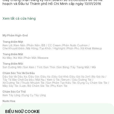
hoạch và Đầu tư Thành phố Hồ Chí Minh cấp ngày 13/01/2016
Xem tất cả cửa hàng
Mỹ Phẩm High-End
Trang Điểm Mặt
Kem Lót
/
Kem Nền
/
Phấn Nền
/
BB / CC Cream
/
Phấn Nước Cushion
/
Che Khuyết Điểm
/
Má Hồng
/
Tạo Khối / Highlight
/
Phấn Phủ
/
Xịt Khoá Makeup
Trang Điểm Mắt
Kẻ Mày
/
Kẻ Mắt
/
Phấn Mắt
/
Mascara
Trang Điểm Môi
Son Dưỡng Môi
/
Son Kem / Tint
/
Son Thỏi
/
Son Bóng
/
Tẩy Trang Mắt / Môi
Chăm Sóc Tóc Và Da Đầu
Dầu Gội Và Dầu Xả
/
Dầu Gội
/
Dầu Xả
/
Dầu Gội Khô
/
Dầu Gội Xả 2in1
/
Bộ Gội Xả
/
Tẩy Tế Bào Chết Da Đầu
/
Mặt Nạ / Kem Ủ Tóc
/
Serum / Dầu Dưỡng Tóc
/
Xịt Dưỡng Tóc
/
Thuốc Nhuộm Tóc
/
Sản Phẩm Tạo Kiểu Tóc
/
Dụng Cụ Chăm Sóc Tóc
/
Máy Sấy Tóc
/
Lược
/
Bộ Chăm Sóc Tóc
/
Phụ Kiện Tóc
Chăm Sóc Cơ Thể
Kem Tẩy Lông
/
Dụng Cụ Tẩy Lông
Nước Hoa
Nước Hoa Nữ
/
Nước Hoa Nam
/
Nước Hoa Cao Cấp
/
Xịt Thơm Toàn Thân
/
Nước Hoa Vùng Kín
Notice about cookies usage
BIỂU NGỮ COOKIE
Chăm Sóc Cá Nhân