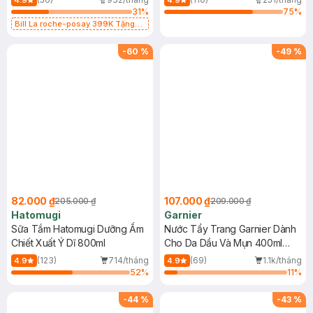
4.9
4.9
31
%
75
%
Bill La roche-posay 399K Tặng
Gel rửa mặt da dầu nhạy cảm 50ml
(SL có hạn)
-
60
%
-
49
%
82.000 ₫
107.000 ₫
205.000 ₫
209.000 ₫
Hatomugi
Garnier
Sữa Tắm Hatomugi Dưỡng Ẩm
Nước Tẩy Trang Garnier Dành
Chiết Xuất Ý Dĩ 800ml
Cho Da Dầu Và Mụn 400ml
(Mới)
(123)
714/tháng
(69)
1.1k/tháng
4.9
4.9
52
%
11
%
-
44
%
-
43
%