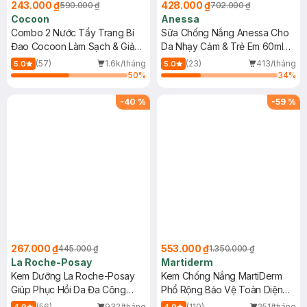
243.000 ₫
428.000 ₫
590.000 ₫
702.000 ₫
Cocoon
Anessa
Combo 2 Nước Tẩy Trang Bí
Sữa Chống Nắng Anessa Cho
Đao Cocoon Làm Sạch & Giảm
Da Nhạy Cảm & Trẻ Em 60ml
Dầu 500ml
(Mới)
(57)
1.6k/tháng
(23)
413/tháng
5.0
5.0
50
%
34
%
-
40
%
-
59
%
267.000 ₫
553.000 ₫
445.000 ₫
1.350.000 ₫
La Roche-Posay
Martiderm
Kem Dưỡng La Roche-Posay
Kem Chống Nắng MartiDerm
Giúp Phục Hồi Da Đa Công
Phổ Rộng Bảo Vệ Toàn Diện
Dụng 40ml
40ml
(56)
932/tháng
(110)
251/tháng