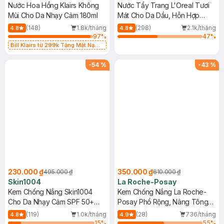
Nước Hoa Hồng Klairs Không
Nước Tẩy Trang L'Oreal Tươi
Mùi Cho Da Nhạy Cảm 180ml
Mát Cho Da Dầu, Hỗn Hợp
400ml
(148)
1.8k/tháng
(298)
2.1k/tháng
4.8
4.8
97
%
47
%
Bill Klairs từ 299k Tặng Mặt Nạ
Làm Dịu Da & Kiểm Soát Dầu Nhờn
25ml (SL Có Hạn)
-
54
%
-
43
%
230.000 ₫
350.000 ₫
495.000 ₫
610.000 ₫
Skin1004
La Roche-Posay
Kem Chống Nắng Skin1004
Kem Chống Nắng La Roche-
Cho Da Nhạy Cảm SPF 50+
Posay Phổ Rộng, Nâng Tông
50ml
Kiềm Dầu 50ml
(119)
1.0k/tháng
(28)
736/tháng
4.8
4.9
15
%
55
%