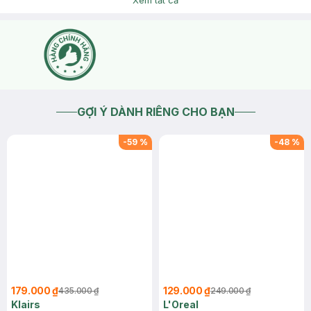
Xem tất cả
GỢI Ý DÀNH RIÊNG CHO BẠN
-
59
%
-
48
%
179.000 ₫
129.000 ₫
435.000 ₫
249.000 ₫
Klairs
L'Oreal