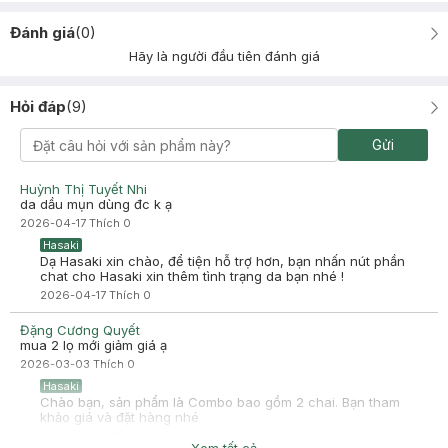
Đánh giá
(
0
)
Hãy là người đầu tiên đánh giá
Hỏi đáp
(
9
)
Gửi
Huỳnh Thị Tuyết Nhi
da dầu mụn dùng đc k ạ
2026-04-17
Thích
0
Hasaki
Dạ Hasaki xin chào, để tiện hỗ trợ hơn, bạn nhấn nút phần
chat cho Hasaki xin thêm tình trạng da bạn nhé !
2026-04-17
Thích
0
Đặng Cương Quyết
mua 2 lọ mới giảm giá ạ
2026-03-03
Thích
0
Hasaki
Chào bạn, sản phẩm là Combo bao gồm 2 chai. Bạn tham
khảo giá và đặt hàng nhé
2026-03-03
Thích
0