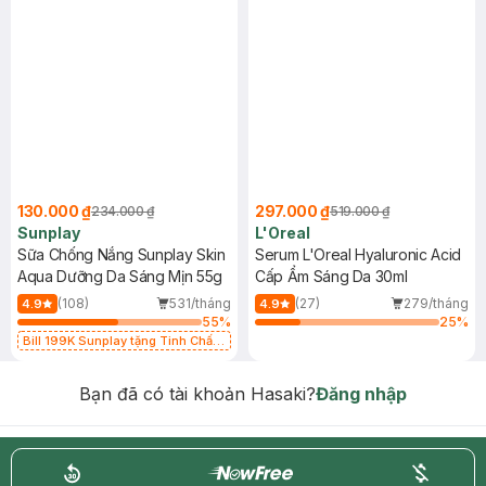
130.000 ₫
297.000 ₫
234.000 ₫
519.000 ₫
Sunplay
L'Oreal
Sữa Chống Nắng Sunplay Skin
Serum L'Oreal Hyaluronic Acid
Aqua Dưỡng Da Sáng Mịn 55g
Cấp Ẩm Sáng Da 30ml
(108)
531/tháng
(27)
279/tháng
4.9
4.9
55
%
25
%
Bill 199K Sunplay tặng Tinh Chất
Chống Nắng 7g trị giá 30K (SL có
hạn)
Bạn đã có tài khoản Hasaki?
Đăng nhập