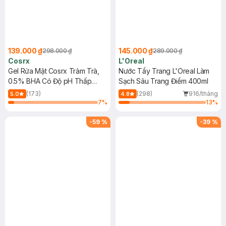
139.000 ₫
145.000 ₫
298.000 ₫
289.000 ₫
Cosrx
L'Oreal
Gel Rửa Mặt Cosrx Tràm Trà,
Nước Tẩy Trang L'Oreal Làm
0.5% BHA Có Độ pH Thấp
Sạch Sâu Trang Điểm 400ml
150ml
(173)
(298)
916/tháng
5.0
4.8
7
%
13
%
-
59
%
-
39
%