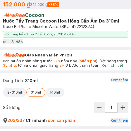
152.000 ₫
245.000 ₫
-
38
%
Cocoon
Nước Tẩy Trang Cocoon Hoa Hồng Cấp Ẩm Da 310ml
Rose Bi-Phase Micellar Water
(SKU:
422212874
)
Số công bố với Bộ Y Tế : 0752/23/CBMP-LA
0
9
Hỏi đáp
Giao Nhanh Miễn Phí 2H
Bạn muốn nhận hàng trước
17h
hôm nay (
Miễn phí
). Đặt hàng trong
35 phút
tới và chọn giao hàng
2H
ở bước thanh toán.
Xem chi tiết
Xem thêm
Dung Tích
:
310ml
2x310ml
310ml
140ml
Số lượng:
203/337
Chi nhánh
còn sản phẩm
Xem thêm