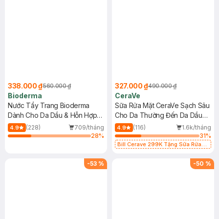
338.000 ₫
327.000 ₫
560.000 ₫
490.000 ₫
Bioderma
CeraVe
Nước Tẩy Trang Bioderma
Sữa Rửa Mặt CeraVe Sạch Sâu
Dành Cho Da Dầu & Hỗn Hợp
Cho Da Thường Đến Da Dầu
500ml
473ml
(228)
709/tháng
(116)
1.6k/tháng
4.9
4.9
28
%
31
%
Bill Cerave 299K Tặng Sữa Rửa
Mặt Cerave 30ml (SL có hạn)
-
53
%
-
50
%