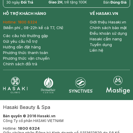
return
nowfree
price
HỖ TRỢ KHÁCH HÀNG
VỀ HASAKI.VN
Hotline:
1800 6324
Giới thiệu Hasaki.vn
(Miễn phí , 08-22h kể cả T7, CN)
Chính sách bảo mật
Điều khoản sử dụng
Các câu hỏi thường gặp
Hasaki cẩm nang
Gửi yêu cầu hỗ trợ
Tuyển dụng
Hướng dẫn đặt hàng
Liên hệ
Phương thức thanh toán
Phương thức vận chuyển
Chính sách đổi trả
Synctives
Clinic
Dermahair
Mastige
Hasaki Beauty & Spa
Bản quyền © 2016 Hasaki.vn
Công Ty cổ phần HASAKI VIETNAM
Hotline:
1800 6324
Giấy chứng nhận Đăng ký Kinh doanh số 0313612829 do Sở Kế