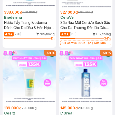
338.000 ₫
327.000 ₫
560.000 ₫
490.000 ₫
Bioderma
CeraVe
Nước Tẩy Trang Bioderma
Sữa Rửa Mặt CeraVe Sạch Sâu
Dành Cho Da Dầu & Hỗn Hợp
Cho Da Thường Đến Da Dầu
500ml
473ml
(228)
709/tháng
(116)
1.6k/tháng
4.9
4.9
1
%
34
%
Bill Cerave 299K Tặng Sữa Rửa
Mặt Cerave 30ml (SL có hạn)
-
53
%
-
50
%
139.000 ₫
145.000 ₫
298.000 ₫
289.000 ₫
Cosrx
L'Oreal