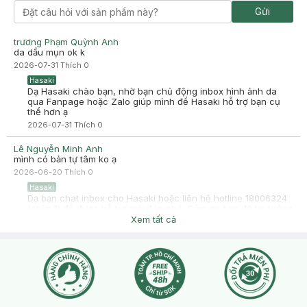
Gửi
trương Phạm Quỳnh Anh
da dầu mụn ok k
2026-07-31
Thích
0
Hasaki
Dạ Hasaki chào bạn, nhờ bạn chủ động inbox hình ảnh da
qua Fanpage hoặc Zalo giúp mình để Hasaki hỗ trợ bạn cụ
thể hơn ạ
2026-07-31
Thích
0
Lê Nguyễn Minh Anh
mình có bản tự tâm ko ạ
2026-06-20
Thích
0
Hasaki
Dạ bạn chat inbox cho Hasaki hoặc liên hệ hotline 18006324
(phím 1) để được hỗ trợ giải đáp nhé. Cảm ơn bạn đã tin tưởng
và mua sắm tại Hasaki!
Xem tất cả
2026-06-20
Thích
0