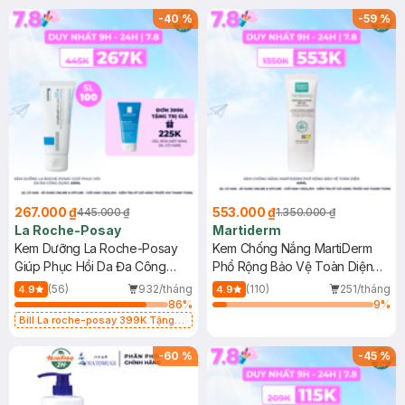
-
40
%
-
59
%
267.000 ₫
553.000 ₫
445.000 ₫
1.350.000 ₫
La Roche-Posay
Martiderm
Kem Dưỡng La Roche-Posay
Kem Chống Nắng MartiDerm
Giúp Phục Hồi Da Đa Công
Phổ Rộng Bảo Vệ Toàn Diện
Dụng 40ml
40ml
(56)
932/tháng
(110)
251/tháng
4.9
4.9
86
%
9
%
Bill La roche-posay 399K Tặng
Gel rửa mặt da dầu nhạy cảm 50ml
(SL có hạn)
-
60
%
-
45
%