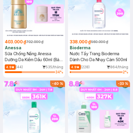
403.000 ₫
338.000 ₫
702.000 ₫
560.000 ₫
Anessa
Bioderma
Sữa Chống Nắng Anessa
Nước Tẩy Trang Bioderma
Dưỡng Da Kiềm Dầu 60ml (Bản
Dành Cho Da Nhạy Cảm 500ml
Mới)
(44)
535/tháng
(228)
864/tháng
4.9
4.9
34
%
2
%
-
40
%
-
33
%