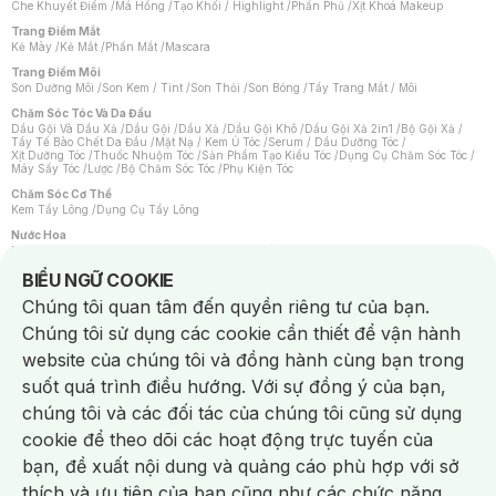
Che Khuyết Điểm
/
Má Hồng
/
Tạo Khối / Highlight
/
Phấn Phủ
/
Xịt Khoá Makeup
Trang Điểm Mắt
Kẻ Mày
/
Kẻ Mắt
/
Phấn Mắt
/
Mascara
Trang Điểm Môi
Son Dưỡng Môi
/
Son Kem / Tint
/
Son Thỏi
/
Son Bóng
/
Tẩy Trang Mắt / Môi
Chăm Sóc Tóc Và Da Đầu
Dầu Gội Và Dầu Xả
/
Dầu Gội
/
Dầu Xả
/
Dầu Gội Khô
/
Dầu Gội Xả 2in1
/
Bộ Gội Xả
/
Tẩy Tế Bào Chết Da Đầu
/
Mặt Nạ / Kem Ủ Tóc
/
Serum / Dầu Dưỡng Tóc
/
Xịt Dưỡng Tóc
/
Thuốc Nhuộm Tóc
/
Sản Phẩm Tạo Kiểu Tóc
/
Dụng Cụ Chăm Sóc Tóc
/
Máy Sấy Tóc
/
Lược
/
Bộ Chăm Sóc Tóc
/
Phụ Kiện Tóc
Chăm Sóc Cơ Thể
Kem Tẩy Lông
/
Dụng Cụ Tẩy Lông
Nước Hoa
Nước Hoa Nữ
/
Nước Hoa Nam
/
Nước Hoa Cao Cấp
/
Xịt Thơm Toàn Thân
/
Nước Hoa Vùng Kín
Notice about cookies usage
BIỂU NGỮ COOKIE
Chăm Sóc Cá Nhân
Chúng tôi quan tâm đến quyền riêng tư của bạn.
Chống Muỗi
/
Khẩu Trang
/
Máy Massage
/
Mặt Nạ Xông Hơi
/
Nước Rửa Tay
/
Sản Phẩm Chăm Sóc Khác
/
Bàn Chải Đánh Răng
/
Bàn Chải Điện
/
Chúng tôi sử dụng các cookie cần thiết để vận hành
Hỗ Trợ Trắng Răng
/
Kem Đánh Răng
/
Máy Tăm Nước
/
Nước Súc Miệng
/
Tăm / Chỉ Nha Khoa
/
Xịt Thơm Miệng
/
Dung Dịch Vệ Sinh
/
Dưỡng Vùng Kín
/
website của chúng tôi và đồng hành cùng bạn trong
Khăn Ướt Vệ Sinh Vùng Kín
/
Băng Vệ Sinh
/
Tampon
/
Bọt Cạo Râu
/
Dao Cạo Râu
/
Máy Cạo Râu
suốt quá trình điều hướng. Với sự đồng ý của bạn,
Vấn Đề Về Da
chúng tôi và các đối tác của chúng tôi cũng sử dụng
Da Dầu / Lỗ Chân Lông To
/
Da Khô / Mất Nước
/
Da Lão Hóa
/
Da Mụn
/
Da Nhạy Cảm / Kích Ứng
/
Da Xỉn Màu
/
Thâm / Nám / Tàn Nhang
/
cookie để theo dõi các hoạt động trực tuyến của
Quầng Thâm & Bọng Mắt
/
Sẹo
/
Viêm Da Cơ Địa
bạn, đề xuất nội dung và quảng cáo phù hợp với sở
Dụng Cụ / Phụ Kiện Chăm Sóc Da
Chat i
Bông Tẩy Trang
/
Khăn Lau Mặt Khô
/
Dụng Cụ / Máy Rửa Mặt
/
Máy Chăm Sóc Da
/
thích và ưu tiên của bạn cũng như các chức năng
Dụng Cụ Chăm Sóc Khác