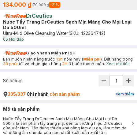
134.000 ₫
170.000 ₫
-
21
%
DrCeutics
Nước Tẩy Trang DrCeutics Sạch Mịn Màng Cho Mọi Loại
Da 500ml
Ultra-Mild Olive Cleansing Water
(SKU:
422364742
)
0
5
Hỏi đáp
Giao Nhanh Miễn Phí 2H
Bạn muốn nhận hàng trước
13h
hôm nay (
Miễn phí
). Đặt hàng trong
38 phút
tới và chọn giao hàng
2H
ở bước thanh toán.
Xem chi tiết
Số lượng:
335/337
Chi nhánh
còn sản phẩm
Xem thêm
Mô tả sản phẩm
Nước Tẩy Trang DrCeutics Sạch Mịn Màng Cho Mọi Loại Da
500ml là sản phẩm tẩy trang mặt đến từ thương hiệu DrCeutics
của Việt Nam. Tận dụng tối đa khả năng làm dịu da, làm mềm da
và dưỡng ẩm cho da của các chiết xuất, dẫn xuất từ c