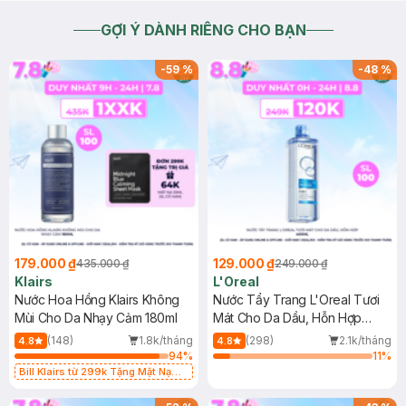
GỢI Ý DÀNH RIÊNG CHO BẠN
-
59
%
-
48
%
179.000 ₫
129.000 ₫
435.000 ₫
249.000 ₫
Klairs
L'Oreal
Nước Hoa Hồng Klairs Không
Nước Tẩy Trang L'Oreal Tươi
Mùi Cho Da Nhạy Cảm 180ml
Mát Cho Da Dầu, Hỗn Hợp
400ml
(148)
1.8k/tháng
(298)
2.1k/tháng
4.8
4.8
94
%
11
%
Bill Klairs từ 299k Tặng Mặt Nạ
Làm Dịu Da & Kiểm Soát Dầu Nhờn
25ml (SL Có Hạn)