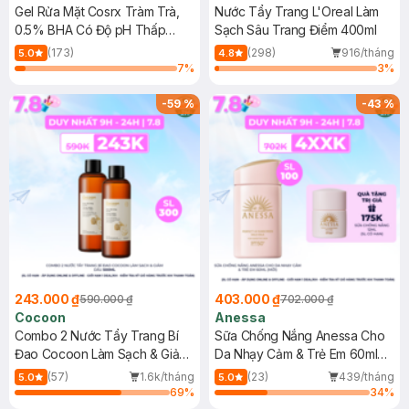
Gel Rửa Mặt Cosrx Tràm Trà,
Nước Tẩy Trang L'Oreal Làm
0.5% BHA Có Độ pH Thấp
Sạch Sâu Trang Điểm 400ml
150ml
(173)
(298)
916/tháng
5.0
4.8
7
%
3
%
-
59
%
-
43
%
243.000 ₫
403.000 ₫
590.000 ₫
702.000 ₫
Cocoon
Anessa
Combo 2 Nước Tẩy Trang Bí
Sữa Chống Nắng Anessa Cho
Đao Cocoon Làm Sạch & Giảm
Da Nhạy Cảm & Trẻ Em 60ml
Dầu 500ml
(Mới)
(57)
1.6k/tháng
(23)
439/tháng
5.0
5.0
69
%
34
%