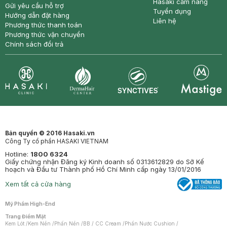
Hasaki cẩm nang
Gửi yêu cầu hỗ trợ
Tuyển dụng
Hướng dẫn đặt hàng
Liên hệ
Phương thức thanh toán
Phương thức vận chuyển
Chính sách đổi trả
Synctives
Clinic
Dermahair
Mastige
Bản quyền © 2016 Hasaki.vn
Công Ty cổ phần HASAKI VIETNAM
Hotline:
1800 6324
Giấy chứng nhận Đăng ký Kinh doanh số 0313612829 do Sở Kế
hoạch và Đầu tư Thành phố Hồ Chí Minh cấp ngày 13/01/2016
Xem tất cả cửa hàng
Mỹ Phẩm High-End
Trang Điểm Mặt
Kem Lót
/
Kem Nền
/
Phấn Nền
/
BB / CC Cream
/
Phấn Nước Cushion
/