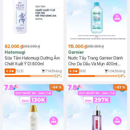
82.000 ₫
115.000 ₫
205.000 ₫
209.000 ₫
Hatomugi
Garnier
Sữa Tắm Hatomugi Dưỡng Ẩm
Nước Tẩy Trang Garnier Dành
Chiết Xuất Ý Dĩ 800ml
Cho Da Dầu Và Mụn 400ml
(Mới)
(123)
714/tháng
(69)
1.0k/tháng
4.9
4.9
52
%
54
%
-
44
%
-
43
%