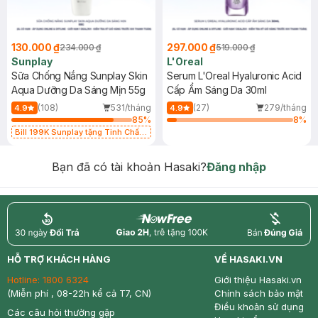
130.000 ₫
297.000 ₫
234.000 ₫
519.000 ₫
Sunplay
L'Oreal
Sữa Chống Nắng Sunplay Skin
Serum L'Oreal Hyaluronic Acid
Aqua Dưỡng Da Sáng Mịn 55g
Cấp Ẩm Sáng Da 30ml
(108)
531/tháng
(27)
279/tháng
4.9
4.9
85
%
8
%
Bill 199K Sunplay tặng Tinh Chất
Chống Nắng 7g trị giá 30K (SL có
hạn)
Bạn đã có tài khoản Hasaki?
Đăng nhập
return
nowfree
price
HỖ TRỢ KHÁCH HÀNG
VỀ HASAKI.VN
Hotline:
1800 6324
Giới thiệu Hasaki.vn
(Miễn phí , 08-22h kể cả T7, CN)
Chính sách bảo mật
Điều khoản sử dụng
Các câu hỏi thường gặp