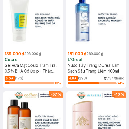
139.000 ₫
181.000 ₫
298.000 ₫
289.000 ₫
Cosrx
L'Oreal
Gel Rửa Mặt Cosrx Tràm Trà,
Nước Tẩy Trang L'Oreal Làm
0.5% BHA Có Độ pH Thấp
Sạch Sâu Trang Điểm 400ml
150ml
(173)
(298)
734/tháng
5.0
4.8
10
%
64
%
-
57
%
-
40
%