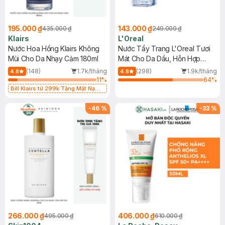
195.000 ₫
143.000 ₫
435.000 ₫
249.000 ₫
Klairs
L'Oreal
Nước Hoa Hồng Klairs Không
Nước Tẩy Trang L'Oreal Tươi
Mùi Cho Da Nhạy Cảm 180ml
Mát Cho Da Dầu, Hỗn Hợp
400ml
(148)
1.7k/tháng
(298)
1.9k/tháng
4.8
4.8
11
%
64
%
Bill Klairs từ 299k Tặng Mặt Nạ
Làm Dịu Da & Kiểm Soát Dầu Nhờn
25ml (SL Có Hạn)
-
46
%
-
33
%
266.000 ₫
406.000 ₫
495.000 ₫
610.000 ₫