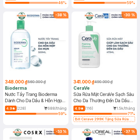
46
%
59
%
-
38
%
-
30
%
348.000 ₫
341.000 ₫
560.000 ₫
490.000 ₫
Bioderma
CeraVe
Nước Tẩy Trang Bioderma
Sữa Rửa Mặt CeraVe Sạch Sâu
Dành Cho Da Dầu & Hỗn Hợp
Cho Da Thường Đến Da Dầu
500ml
473ml
(228)
688/tháng
(116)
1.5k/tháng
4.9
4.9
59
%
71
%
Bill Cerave 299K Tặng Sữa Rửa
Mặt Cerave 30ml (SL có hạn)
-
53
%
-
37
%