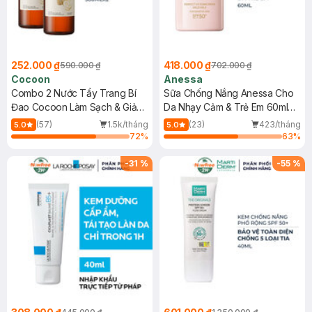
252.000 ₫
418.000 ₫
590.000 ₫
702.000 ₫
Cocoon
Anessa
Combo 2 Nước Tẩy Trang Bí
Sữa Chống Nắng Anessa Cho
Đao Cocoon Làm Sạch & Giảm
Da Nhạy Cảm & Trẻ Em 60ml
Dầu 500ml
(Mới)
(57)
1.5k/tháng
(23)
423/tháng
5.0
5.0
72
%
63
%
-
31
%
-
55
%