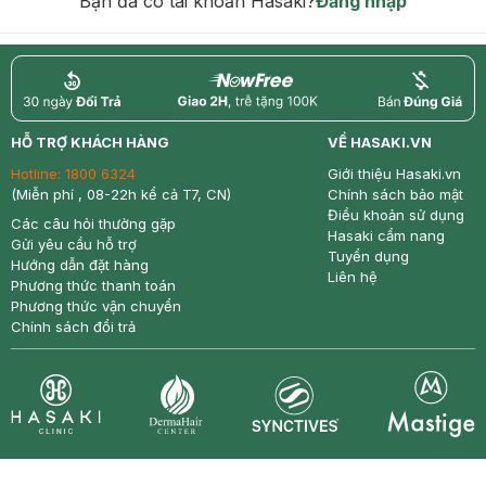
Bạn đã có tài khoản Hasaki?
Đăng nhập
return
nowfree
price
HỖ TRỢ KHÁCH HÀNG
VỀ HASAKI.VN
Hotline:
1800 6324
Giới thiệu Hasaki.vn
(Miễn phí , 08-22h kể cả T7, CN)
Chính sách bảo mật
Điều khoản sử dụng
Các câu hỏi thường gặp
Hasaki cẩm nang
Gửi yêu cầu hỗ trợ
Tuyển dụng
Hướng dẫn đặt hàng
Liên hệ
Phương thức thanh toán
Phương thức vận chuyển
Chính sách đổi trả
Synctives
Clinic
Dermahair
Mastige