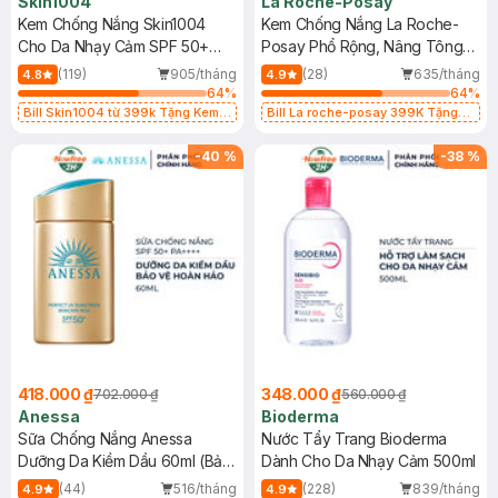
Skin1004
La Roche-Posay
Kem Chống Nắng Skin1004
Kem Chống Nắng La Roche-
Cho Da Nhạy Cảm SPF 50+
Posay Phổ Rộng, Nâng Tông
50ml
Kiềm Dầu 50ml
(119)
905/tháng
(28)
635/tháng
4.8
4.9
64
%
64
%
Bill Skin1004 từ 399k Tặng Kem
Bill La roche-posay 399K Tặng
Chống Nắng Cho Da Nhạy Cảm
Gel rửa mặt da dầu nhạy cảm 50ml
SPF 50+ 20ml (SL Có Hạn)
(SL có hạn)
-
40
%
-
38
%
418.000 ₫
348.000 ₫
702.000 ₫
560.000 ₫
Anessa
Bioderma
Sữa Chống Nắng Anessa
Nước Tẩy Trang Bioderma
Dưỡng Da Kiềm Dầu 60ml (Bản
Dành Cho Da Nhạy Cảm 500ml
Mới)
(44)
516/tháng
(228)
839/tháng
4.9
4.9