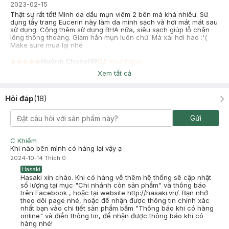
2023-02-15
Thật sự rất tốt! Mình da dầu mụn viêm 2 bên má khá nhiều. Sử
dụng tẩy trang Eucerin này làm da mình sạch và hơi mát mát sau
sử dụng. Cộng thêm sử dụng BHA nữa, siêu sạch giúp lỗ chân
lông thông thoáng. Giảm hẳn mụn luôn chứ. Mà xài hơi hao :'(
Make sure mua lại nhé
Huỳnh Chanel
Đã mua hàng
2022-07-17
Xem tất cả
Lúc sài TT của larocpsay xanh da hơi sót chút
Từ lúc đc nhỏ bạn chỉ eucerin này mình tìm hiể vô cùng an tâm
Hỏi đáp
(
18
)
về bảng thành phần siêu ổn không cồn hay paraben hay huơng
liệu nó dành cho da mụn và cả da nhạy cảm. Khả năng làm sạch
mắt và môi thì không hề thua kém gì các vùng da khác trên
Gửi
gương mặt. Khả năng làm sạch sâu siêu tốt nhưng không gây
nhờn rít, khó chịu.
Sẽ mua lại
C Khiếm
Khi nào bên mình có hàng lại vậy ạ
2024-10-14
Thích
0
Hasaki
Hasaki xin chào. Khi có hàng về thêm hệ thống sẽ cập nhật
số lượng tại mục "Chi nhánh còn sản phẩm" và thông báo
trên Facebook , hoặc tại website http://hasaki.vn/. Bạn nhớ
theo dõi page nhé, hoặc để nhận được thông tin chính xác
nhất bạn vào chi tiết sản phẩm bấm "Thông báo khi có hàng
online" và điền thông tin, để nhận được thông báo khi có
hàng nhé!