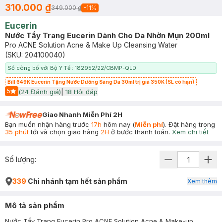
310.000 ₫
349.000 ₫
-
11
%
Eucerin
Nước Tẩy Trang Eucerin Dành Cho Da Nhờn Mụn 200ml
Pro ACNE Solution Acne & Make Up Cleansing Water
(SKU:
204100040
)
Số công bố với Bộ Y Tế : 182952/22/CBMP-QLD
Bill 649K Eucerin Tặng Nước Dưỡng Sáng Da 30ml trị giá 350K (SL có hạn)
5
(
24
Đánh giá)
|
18
Hỏi đáp
Start Icon
Giao Nhanh Miễn Phí 2H
Bạn muốn nhận hàng trước
17h
hôm nay (
Miễn phí
). Đặt hàng trong
35 phút
tới và chọn giao hàng
2H
ở bước thanh toán.
Xem chi tiết
Số lượng:
339
Chi nhánh tạm hết sản phẩm
Xem thêm
Mô tả sản phẩm
Nước Tẩy Trang Eucerin Pro ACNE Solution Acne & Make-up