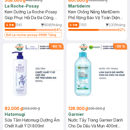
308.000 ₫
601.000 ₫
445.000 ₫
1.350.000 ₫
La Roche-Posay
Martiderm
Kem Dưỡng La Roche-Posay
Kem Chống Nắng MartiDerm
Giúp Phục Hồi Da Đa Công
Phổ Rộng Bảo Vệ Toàn Diện
Dụng 40ml
40ml
(56)
808/tháng
(110)
231/tháng
4.9
4.9
64
%
62
%
Bill La roche-posay 399K Tặng
Gel rửa mặt da dầu nhạy cảm 50ml
(SL có hạn)
-
60
%
-
39
%
82.000 ₫
128.000 ₫
205.000 ₫
209.000 ₫
Hatomugi
Garnier
Sữa Tắm Hatomugi Dưỡng Ẩm
Nước Tẩy Trang Garnier Dành
Chiết Xuất Ý Dĩ 800ml
Cho Da Dầu Và Mụn 400ml