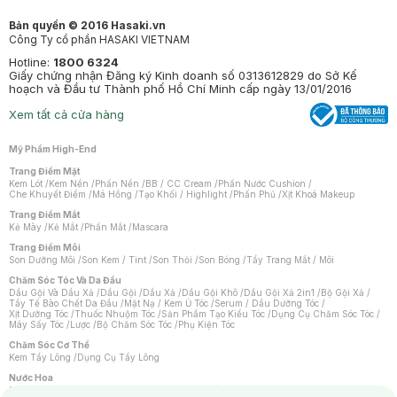
Bản quyền © 2016 Hasaki.vn
Công Ty cổ phần HASAKI VIETNAM
Hotline:
1800 6324
Giấy chứng nhận Đăng ký Kinh doanh số 0313612829 do Sở Kế
hoạch và Đầu tư Thành phố Hồ Chí Minh cấp ngày 13/01/2016
Xem tất cả cửa hàng
Mỹ Phẩm High-End
Trang Điểm Mặt
Kem Lót
/
Kem Nền
/
Phấn Nền
/
BB / CC Cream
/
Phấn Nước Cushion
/
Che Khuyết Điểm
/
Má Hồng
/
Tạo Khối / Highlight
/
Phấn Phủ
/
Xịt Khoá Makeup
Trang Điểm Mắt
Kẻ Mày
/
Kẻ Mắt
/
Phấn Mắt
/
Mascara
Trang Điểm Môi
Son Dưỡng Môi
/
Son Kem / Tint
/
Son Thỏi
/
Son Bóng
/
Tẩy Trang Mắt / Môi
Chăm Sóc Tóc Và Da Đầu
Dầu Gội Và Dầu Xả
/
Dầu Gội
/
Dầu Xả
/
Dầu Gội Khô
/
Dầu Gội Xả 2in1
/
Bộ Gội Xả
/
Tẩy Tế Bào Chết Da Đầu
/
Mặt Nạ / Kem Ủ Tóc
/
Serum / Dầu Dưỡng Tóc
/
Xịt Dưỡng Tóc
/
Thuốc Nhuộm Tóc
/
Sản Phẩm Tạo Kiểu Tóc
/
Dụng Cụ Chăm Sóc Tóc
/
Máy Sấy Tóc
/
Lược
/
Bộ Chăm Sóc Tóc
/
Phụ Kiện Tóc
Chăm Sóc Cơ Thể
Kem Tẩy Lông
/
Dụng Cụ Tẩy Lông
Nước Hoa
Nước Hoa Nữ
/
Nước Hoa Nam
/
Nước Hoa Cao Cấp
/
Xịt Thơm Toàn Thân
/