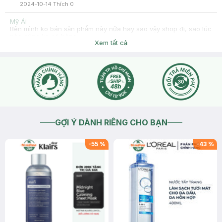
2024-10-14
Thích
0
Mỹ Ái
Bên mình ko bán sản phẩm này nữa hay sao vậy shop ơi, sao lúc
nào cũng ko có hàng
Xem tất cả
2024-09-02
Thích
0
Hasaki
Dạ khi nào có hàng về thêm bên mình sẽ cập nhật trên
website của Hasaki nhé ạ https://hasaki.vn/
2024-09-03
Thích
0
GỢI Ý DÀNH RIÊNG CHO BẠN
-
55
%
-
43
%