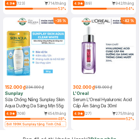
(Mới)
(123)
714/tháng
(69)
942/tháng
4.9
4.9
53
%
64
%
-
35
%
-
42
%
152.000 ₫
302.000 ₫
234.000 ₫
519.000 ₫
Sunplay
L'Oreal
Sữa Chống Nắng Sunplay Skin
Serum L'Oreal Hyaluronic Acid
Aqua Dưỡng Da Sáng Mịn 55g
Cấp Ẩm Sáng Da 30ml
(108)
454/tháng
(27)
275/tháng
4.9
4.9
48
%
52
%
Bill 199K Sunplay tặng Tinh Chất
Chống Nắng 7g trị giá 30K (SL có
hạn)