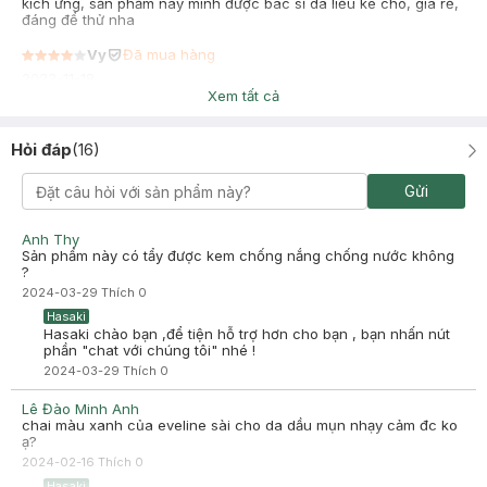
kích ứng, sản phẩm này mình được bác sĩ da liễu kê cho, giá rẻ,
đáng để thử nha
Vy
Đã mua hàng
2023-11-18
Xem tất cả
được dùng mát da có để lại độ ẩm
Hỏi đáp
(
16
)
Gửi
Anh Thy
Sản phẩm này có tẩy được kem chống nắng chống nước không
?
2024-03-29
Thích
0
Hasaki
Hasaki chào bạn ,để tiện hỗ trợ hơn cho bạn , bạn nhấn nút
phần "chat với chúng tôi" nhé !
2024-03-29
Thích
0
Lê Đào Minh Anh
chai màu xanh của eveline sài cho da dầu mụn nhạy cảm đc ko
ạ?
2024-02-16
Thích
0
Hasaki