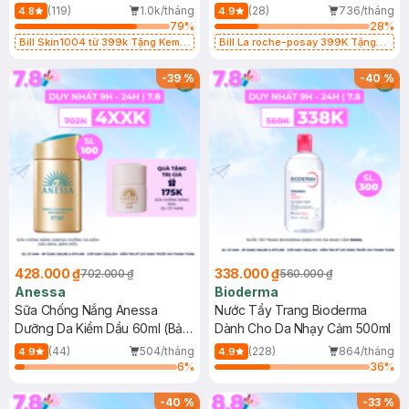
50ml
Kiềm Dầu 50ml
(119)
1.0k/tháng
(28)
736/tháng
4.8
4.9
79
%
28
%
Bill Skin1004 từ 399k Tặng Kem
Bill La roche-posay 399K Tặng
Chống Nắng Cho Da Nhạy Cảm
Gel rửa mặt da dầu nhạy cảm 50ml
SPF 50+ 20ml (SL Có Hạn)
(SL có hạn)
-
39
%
-
40
%
428.000 ₫
338.000 ₫
702.000 ₫
560.000 ₫
Anessa
Bioderma
Sữa Chống Nắng Anessa
Nước Tẩy Trang Bioderma
Dưỡng Da Kiềm Dầu 60ml (Bản
Dành Cho Da Nhạy Cảm 500ml
Mới)
(44)
504/tháng
(228)
864/tháng
4.9
4.9
6
%
36
%
-
40
%
-
33
%