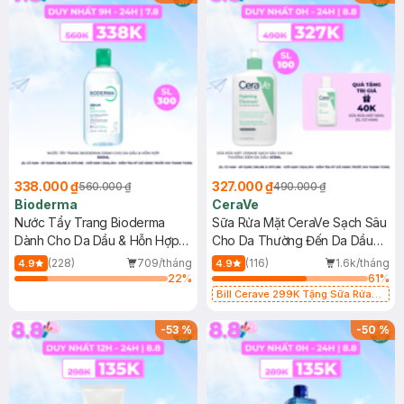
338.000 ₫
327.000 ₫
560.000 ₫
490.000 ₫
Bioderma
CeraVe
Nước Tẩy Trang Bioderma
Sữa Rửa Mặt CeraVe Sạch Sâu
Dành Cho Da Dầu & Hỗn Hợp
Cho Da Thường Đến Da Dầu
500ml
473ml
(228)
709/tháng
(116)
1.6k/tháng
4.9
4.9
22
%
61
%
Bill Cerave 299K Tặng Sữa Rửa
Mặt Cerave 30ml (SL có hạn)
-
53
%
-
50
%