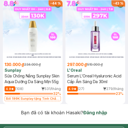
-
44
%
-
43
%
130.000 ₫
297.000 ₫
234.000 ₫
519.000 ₫
Sunplay
L'Oreal
Sữa Chống Nắng Sunplay Skin
Serum L'Oreal Hyaluronic Acid
Aqua Dưỡng Da Sáng Mịn 55g
Cấp Ẩm Sáng Da 30ml
(108)
531/tháng
(27)
279/tháng
4.9
4.9
32
%
23
%
Bill 199K Sunplay tặng Tinh Chất
Chống Nắng 7g trị giá 30K (SL có
hạn)
Bạn đã có tài khoản Hasaki?
Đăng nhập