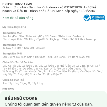
Hotline:
1800 6324
Giấy chứng nhận Đăng ký Kinh doanh số 0313612829 do Sở Kế
hoạch và Đầu tư Thành phố Hồ Chí Minh cấp ngày 13/01/2016
Xem tất cả cửa hàng
Mỹ Phẩm High-End
Trang Điểm Mặt
Kem Lót
/
Kem Nền
/
Phấn Nền
/
BB / CC Cream
/
Phấn Nước Cushion
/
Che Khuyết Điểm
/
Má Hồng
/
Tạo Khối / Highlight
/
Phấn Phủ
/
Xịt Khoá Makeup
Trang Điểm Mắt
Kẻ Mày
/
Kẻ Mắt
/
Phấn Mắt
/
Mascara
Trang Điểm Môi
Son Dưỡng Môi
/
Son Kem / Tint
/
Son Thỏi
/
Son Bóng
/
Tẩy Trang Mắt / Môi
Chăm Sóc Tóc Và Da Đầu
Dầu Gội Và Dầu Xả
/
Dầu Gội
/
Dầu Xả
/
Dầu Gội Khô
/
Dầu Gội Xả 2in1
/
Bộ Gội Xả
/
Tẩy Tế Bào Chết Da Đầu
/
Mặt Nạ / Kem Ủ Tóc
/
Serum / Dầu Dưỡng Tóc
/
Xịt Dưỡng Tóc
/
Thuốc Nhuộm Tóc
/
Sản Phẩm Tạo Kiểu Tóc
/
Dụng Cụ Chăm Sóc Tóc
/
Máy Sấy Tóc
/
Lược
/
Bộ Chăm Sóc Tóc
/
Phụ Kiện Tóc
Chăm Sóc Cơ Thể
Kem Tẩy Lông
/
Dụng Cụ Tẩy Lông
Nước Hoa
Nước Hoa Nữ
/
Nước Hoa Nam
/
Nước Hoa Cao Cấp
/
Xịt Thơm Toàn Thân
/
Nước Hoa Vùng Kín
Notice about cookies usage
BIỂU NGỮ COOKIE
Chăm Sóc Cá Nhân
Chúng tôi quan tâm đến quyền riêng tư của bạn.
Chống Muỗi
/
Khẩu Trang
/
Máy Massage
/
Mặt Nạ Xông Hơi
/
Nước Rửa Tay
/
Sản Phẩm Chăm Sóc Khác
/
Bàn Chải Đánh Răng
/
Bàn Chải Điện
/