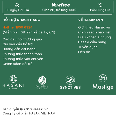
return
nowfree
price
HỖ TRỢ KHÁCH HÀNG
VỀ HASAKI.VN
Hotline:
1800 6324
Giới thiệu Hasaki.vn
(Miễn phí , 08-22h kể cả T7, CN)
Chính sách bảo mật
Điều khoản sử dụng
Các câu hỏi thường gặp
Hasaki cẩm nang
Gửi yêu cầu hỗ trợ
Tuyển dụng
Hướng dẫn đặt hàng
Liên hệ
Phương thức thanh toán
Phương thức vận chuyển
Chính sách đổi trả
Synctives
Clinic
Dermahair
Mastige
Bản quyền © 2016 Hasaki.vn
Công Ty cổ phần HASAKI VIETNAM