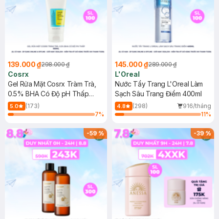
139.000 ₫
145.000 ₫
298.000 ₫
289.000 ₫
Cosrx
L'Oreal
Gel Rửa Mặt Cosrx Tràm Trà,
Nước Tẩy Trang L'Oreal Làm
0.5% BHA Có Độ pH Thấp
Sạch Sâu Trang Điểm 400ml
150ml
(173)
(298)
916/tháng
5.0
4.8
7
%
11
%
-
59
%
-
39
%