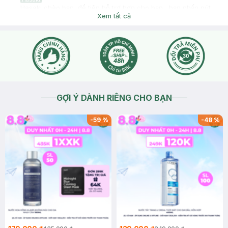
Hasaki chào bạn ,để tiện hỗ trợ hơn cho bạn , bạn nhấn nút
phần "chat với chúng tôi" nhé !
Xem tất cả
2024-02-16
Thích
0
Hasaki
Hasaki chào bạn ,để tiện hỗ trợ hơn cho bạn , bạn nhấn nút
phần "chat với chúng tôi" nhé !
2024-02-16
Thích
0
GỢI Ý DÀNH RIÊNG CHO BẠN
-
59
%
-
48
%