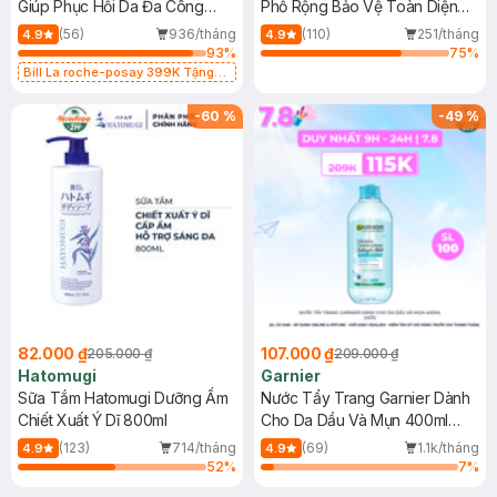
Giúp Phục Hồi Da Đa Công
Phổ Rộng Bảo Vệ Toàn Diện
Dụng 40ml
40ml
(56)
936/tháng
(110)
251/tháng
4.9
4.9
93
%
75
%
Bill La roche-posay 399K Tặng
Gel rửa mặt da dầu nhạy cảm 50ml
(SL có hạn)
-
60
%
-
49
%
82.000 ₫
107.000 ₫
205.000 ₫
209.000 ₫
Hatomugi
Garnier
Sữa Tắm Hatomugi Dưỡng Ẩm
Nước Tẩy Trang Garnier Dành
Chiết Xuất Ý Dĩ 800ml
Cho Da Dầu Và Mụn 400ml
(Mới)
(123)
714/tháng
(69)
1.1k/tháng
4.9
4.9
52
%
7
%