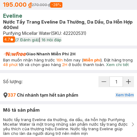
195.000 ₫
270.000 ₫
-
28
%
Eveline
Nước Tẩy Trang Eveline Da Thường, Da Dầu, Da Hỗn Hợp
400ml
Purifying Micellar Water
(SKU:
422202531
)
4.7
(
7
Đánh giá)
|
16
Hỏi đáp
Start Icon
Giao Nhanh Miễn Phí 2H
Bạn muốn nhận hàng trước
16h
hôm nay (
Miễn phí
). Đặt hàng trong
48 phút
tới và chọn giao hàng
2H
ở bước thanh toán.
Xem chi tiết
Số lượng:
337
Chi nhánh tạm hết sản phẩm
Xem thêm
Mô tả sản phẩm
Nước tẩy trang Eveline da thường, da dầu, da hỗn hợp Purifying
Micellar Water là một trong những sản phẩm nước tẩy trang được
yêu thích của thương hiệu Eveline. Nước tẩy trang Eveline giúp
làm cho làn da người dùng trở nên mềm mịn