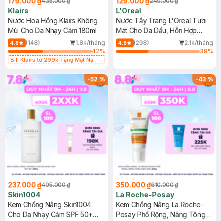
179.000 ₫
129.000 ₫
435.000 ₫
249.000 ₫
Klairs
L'Oreal
Nước Hoa Hồng Klairs Không
Nước Tẩy Trang L'Oreal Tươi
Mùi Cho Da Nhạy Cảm 180ml
Mát Cho Da Dầu, Hỗn Hợp
400ml
(148)
1.8k/tháng
(298)
2.1k/tháng
4.8
4.8
42
%
39
%
Bill Klairs từ 299k Tặng Mặt Nạ
Làm Dịu Da & Kiểm Soát Dầu Nhờn
25ml (SL Có Hạn)
-
52
%
-
43
%
237.000 ₫
350.000 ₫
495.000 ₫
610.000 ₫
Skin1004
La Roche-Posay
Kem Chống Nắng Skin1004
Kem Chống Nắng La Roche-
Cho Da Nhạy Cảm SPF 50+
Posay Phổ Rộng, Nâng Tông