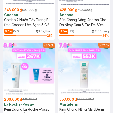
243.000 ₫
428.000 ₫
590.000 ₫
702.000 ₫
Cocoon
Anessa
Combo 2 Nước Tẩy Trang Bí
Sữa Chống Nắng Anessa Cho
Đao Cocoon Làm Sạch & Giảm
Da Nhạy Cảm & Trẻ Em 60ml
Dầu 500ml
(Mới)
(57)
1.6k/tháng
(23)
413/tháng
5.0
5.0
28
%
34
%
-
40
%
-
59
%
266.000 ₫
553.000 ₫
445.000 ₫
1.350.000 ₫
La Roche-Posay
Martiderm
Kem Dưỡng La Roche-Posay
Kem Chống Nắng MartiDerm