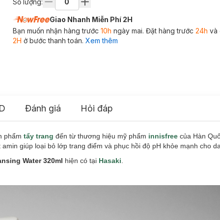
Số lượng:
Giao Nhanh Miễn Phí 2H
Bạn muốn nhận hàng trước
10h
ngày mai. Đặt hàng trước
24h
và 
2H
ở bước thanh toán.
Xem thêm
D
Đánh giá
Hỏi đáp
ản phẩm
tẩy trang
đến từ thương hiệu mỹ phẩm
innisfree
của Hàn Quốc
amin giúp loại bỏ lớp trang điểm và phục hồi độ pH khỏe mạnh cho da
ansing Water 320ml
hiện có tại
Hasaki
.