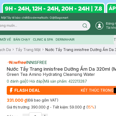
 Mặt
Tẩy tế bào chết
Bioderma
Nước Giặt
Bagsmart
Đăng 
Search icon
Tài kh
T
MỚI VỀ
BÁN CHẠY
CLINIC & SPA
DERMAHAIR
ạch Da
Tẩy Trang Mặt
Nước Tẩy Trang innisfree Dưỡng Ẩm Da 
INNISFREE
Nước Tẩy Trang innisfree Dưỡng Ẩm Da 320ml (M
Green Tea Amino Hydrating Cleansing Water
0
đánh giá
|
0
Hỏi đáp
|
Mã sản phẩm:
422213287
KẾT THÚC TRONG
331.000 ₫
(Đã bao gồm VAT)
Giá thị trường:
390.000 ₫
- Tiết kiệm:
59.000 ₫
(
15
%
)