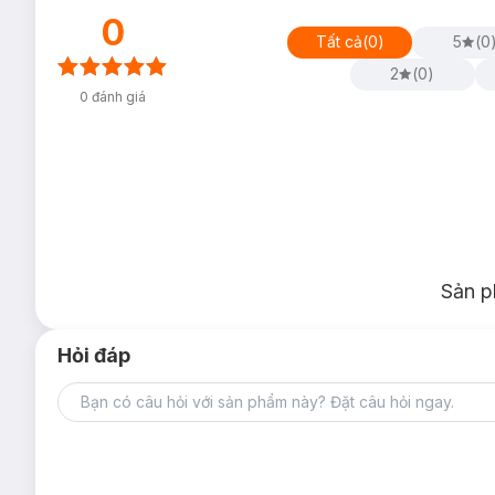
0
Tất cả
(
0
)
5
(
0
2
(
0
)
0
đánh giá
Sản p
Hỏi đáp