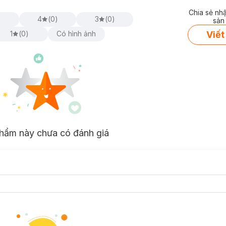
Chia sẻ nh
)
4
(
0
)
3
(
0
)
sản
Viết
1
(
0
)
Có hình ảnh
hẩm này chưa có đánh giá