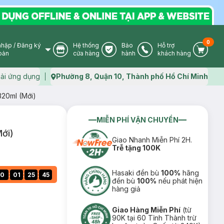
0
nhập
/
Đăng ký
Hệ thống
Bảo
Hỗ trợ
User Icon
Store Icon
Warranty Icon
Phone Icon
Cart I
oản
cửa hàng
hành
khách hàng
ải ứng dụng
Phường 8, Quận 10, Thành phố Hồ Chí Minh
Map icon
320ml (Mới)
MIỄN PHÍ VẬN CHUYỂN
ới)
Giao Nhanh Miễn Phí 2H.
Trễ tặng 100K
Hasaki đền bù
100%
hãng
:
:
:
0
01
25
44
đền bù
100%
nếu phát hiện
hàng giả
Giao Hàng Miễn Phí
(từ
90K tại 60 Tỉnh Thành trừ