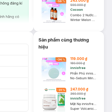
243.000 ₫
-
59
%
không đăng kí
590.000 ₫
Cocoon
Combo 2 Nước Tẩy Trang Bí Đao Cocoon Làm Sạch & Giảm Dầu 500ml
ính hãng có
Winter Melon Micellar Water
Sản phẩm cùng thương
hiệu
119.000 ₫
-
34
%
180.000 ₫
innisfree
Phấn Phủ innisfree Kiềm Dầu Dạng Bột Khoáng 5g (Mới)
No-Sebum Mineral Powder
247.000 ₫
-
31
%
360.000 ₫
innisfree
Mặt Nạ innisfree Chăm Sóc Lỗ Chân Lông 100ml
Super Volcanic Pore Clay Mask