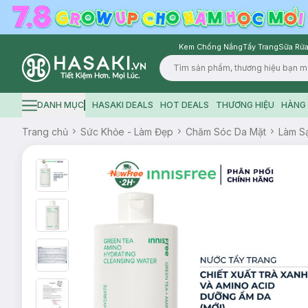
Kem Chống Nắng
Tẩy Trang
Sữa Rửa
Logo
DANH MỤC
HASAKI DEALS
HOT DEALS
THƯƠNG HIỆU
HÀNG 
Hamburger icon
Trang chủ
Sức Khỏe - Làm Đẹp
Chăm Sóc Da Mặt
Làm S