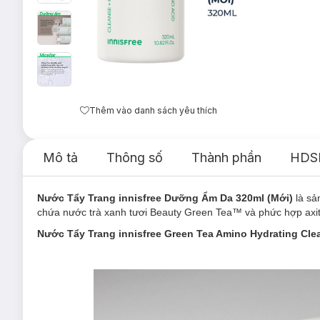
Thêm vào danh sách yêu thích
Mô tả
Thông số
Thành phần
HDS
Nước Tẩy Trang innisfree Dưỡng Ẩm Da 320ml (Mới)
là s
chứa nước trà xanh tươi Beauty Green Tea™ và phức hợp axit 
Nước Tẩy Trang innisfree Green Tea Amino Hydrating Cle