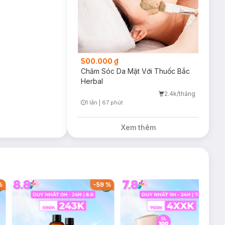
500.000 ₫
Chăm Sóc Da Mặt Với Thuốc Bắc
Herbal
2.4k/tháng
1 lần
|
67 phút
Timer Gray Icon
Xem thêm
%
-
59
%
-
36
%