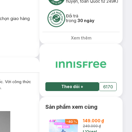
huyện, toàn Quốc từ 249K)
Đổi trả
chọn giao hàng
trong
30 ngày
Xem thêm
. Với công thức
Theo dõi
+
6170
.
Sản phẩm xem cùng
149.000 ₫
-
40
%
249.000 ₫
L'Oreal