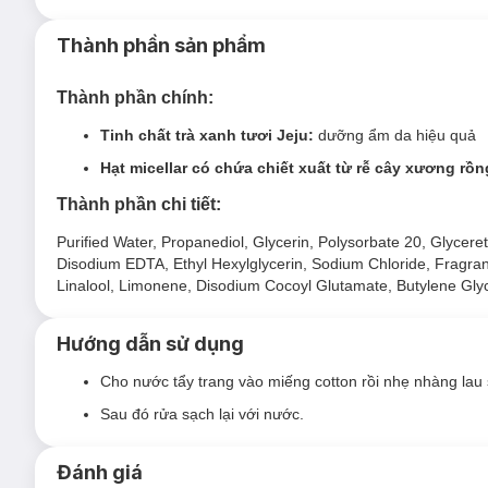
Thành phần sản phẩm
Thành phần chính:
Loại da phù hợp:
Tinh chất trà xanh tươi Jeju:
dưỡng ẩm da hiệu quả
Phù hợp với mọi loại da.
Hạt micellar có chứa chiết xuất từ rễ cây xương rồn
Ưu thế nổi bật:
Thành phần chi tiết:
Beauty Green Tea™ với các amino acid, phức hợp a
Purified Water, Propanediol, Glycerin, Polysorbate 20, Glyce
Có tính axit nhẹ
với công thức chứa nước trà xanh tươ
Disodium EDTA, Ethyl Hexylglycerin, Sodium Chloride, Fragrance
khỏe mạnh cho da.
Linalool, Limonene, Disodium Cocoyl Glutamate, Butylene Gly
Công thức hạt micellar có chứa chiết xuất từ rễ mậ
để duy trì sự cân bằng dầu nước và làm cho da thông t
Hướng dẫn sử dụng
Làm sạch không gây dị ứng, nhẹ nhàng trên da với kết 
nghiệm da liễu đã hoàn thành
Cho nước tẩy trang vào miếng cotton rồi nhẹ nhàng lau
Sau đó rửa sạch lại với nước.
Đánh giá