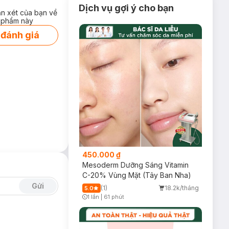
Dịch vụ gợi ý cho bạn
ận xét của bạn về
 phẩm này
 đánh giá
450.000 ₫
Mesoderm Dưỡng Sáng Vitamin
C-20% Vùng Mặt (Tây Ban Nha)
Gửi
(1)
18.2k/tháng
5.0
1 lần
|
61 phút
Timer Gray Icon