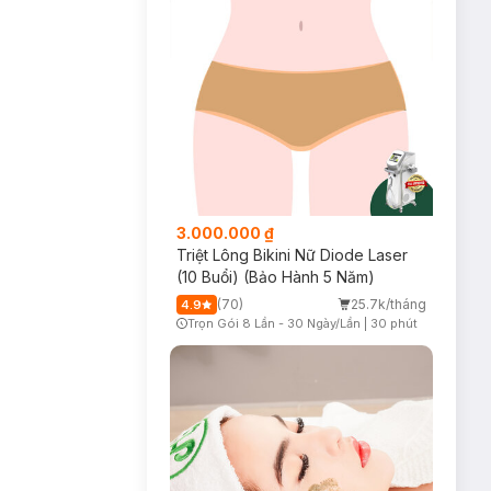
3.000.000 ₫
Triệt Lông Bikini Nữ Diode Laser
(10 Buổi) (Bảo Hành 5 Năm)
(70)
25.7k/tháng
4.9
Trọn Gói 8 Lần - 30 Ngày/Lần
|
30 phút
Timer Gray Icon