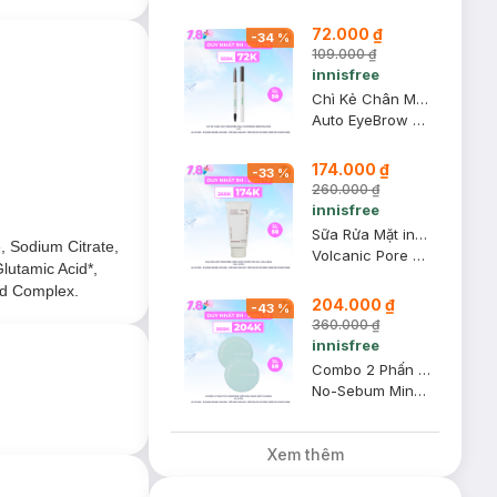
72.000 ₫
-
34
%
109.000 ₫
innisfree
Chì Kẻ Chân Mày innisfree Màu 5 Expresso Brown (Mới) 0.3g
Auto EyeBrow Pencil
174.000 ₫
-
33
%
260.000 ₫
innisfree
Sữa Rửa Mặt innisfree Kiểm Soát Nhờn Tro Núi Lửa & BHA 150g (Mới)
, Sodium Citrate,
à phục hồi độ pH
Volcanic Pore BHA Cleansing Foam
lutamic Acid*,
id Complex.
204.000 ₫
 điểm và chất thải
-
43
%
360.000 ₫
innisfree
ơ bản, thử
Combo 2 Phấn Phủ innisfree Kiềm Dầu Dạng Bột Khoáng 5g (Mới)
No-Sebum Mineral Powder
Xem thêm