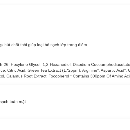
g:
hút chất thải giúp loại bỏ sạch lớp trang điểm.
mino acid và Hyaluronic Acid
để lại độ ẩm và không gây khô da.
reth-26, Hexylene Glycol, 1,2-Hexanediol, Disodium Cocoamphodiacetate
i Jeju và phức hợp axit amin giúp dưỡng ẩm, làm mới lớp trang điểm v
, Citric Acid, Green Tea Extract (172ppm), Arginine*, Aspartic Acid*, G
col, Calamus Root Extract, Tocopherol * Contains 300ppm Of Amino Ac
t nhân
thu hút chất thải như một nam châm và loại bỏ sạch sẽ lớp trang
hoáng.
cấu pH hơi axit tương tự như da. Đã hoàn thành thử nghiệm kích ứng c
 sạch toàn mặt.