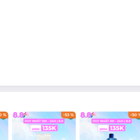
0
%
-
53
%
-
50