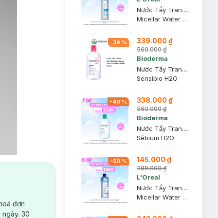
Nước Tẩy Trang L'Oreal Tươi Mát Cho Da Dầu, Hỗn Hợp 400ml
Micellar Water 3-in-1 Refreshing Even For Sensitive Skin
339.000 ₫
-
39
%
560.000 ₫
Bioderma
Nước Tẩy Trang Bioderma Dành Cho Da Nhạy Cảm 500ml
Sensibio H2O
338.000 ₫
-
40
%
560.000 ₫
Bioderma
Nước Tẩy Trang Bioderma Dành Cho Da Dầu & Hỗn Hợp 500ml
Sébium H2O
145.000 ₫
-
50
%
289.000 ₫
L'Oreal
Nước Tẩy Trang L'Oreal Làm Sạch Sâu Trang Điểm 400ml
Micellar Water 3-in-1 Deep Cleansing Even For Sensitive Skin
 hoá đơn
 ngày. 30