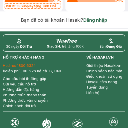
90
%
22
%
Bill 199K Sunplay tặng Tinh Chất
Chống Nắng 7g trị giá 30K (SL có
hạn)
Bạn đã có tài khoản Hasaki?
Đăng nhập
return
nowfree
price
HỖ TRỢ KHÁCH HÀNG
VỀ HASAKI.VN
Hotline:
1800 6324
Giới thiệu Hasaki.vn
(Miễn phí , 08-22h kể cả T7, CN)
Chính sách bảo mật
Điều khoản sử dụng
Các câu hỏi thường gặp
Hasaki cẩm nang
Gửi yêu cầu hỗ trợ
Tuyển dụng
Hướng dẫn đặt hàng
Liên hệ
Phương thức thanh toán
Phương thức vận chuyển
Chính sách đổi trả