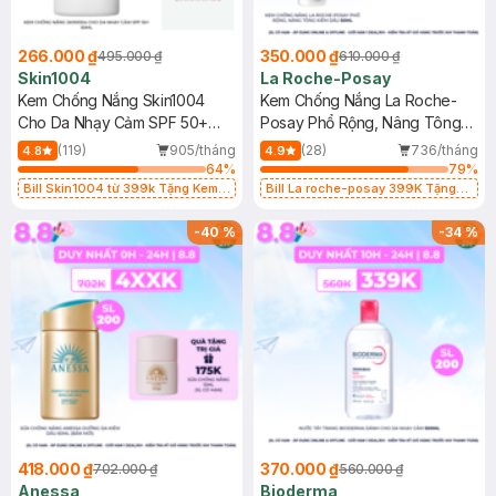
266.000 ₫
350.000 ₫
495.000 ₫
610.000 ₫
Skin1004
La Roche-Posay
Kem Chống Nắng Skin1004
Kem Chống Nắng La Roche-
Cho Da Nhạy Cảm SPF 50+
Posay Phổ Rộng, Nâng Tông
50ml
Kiềm Dầu 50ml
(119)
905/tháng
(28)
736/tháng
4.8
4.9
64
%
79
%
Bill Skin1004 từ 399k Tặng Kem
Bill La roche-posay 399K Tặng
Chống Nắng Cho Da Nhạy Cảm
Gel rửa mặt da dầu nhạy cảm 50ml
SPF 50+ 20ml (SL Có Hạn)
(SL có hạn)
-
40
%
-
34
%
418.000 ₫
370.000 ₫
702.000 ₫
560.000 ₫
Anessa
Bioderma