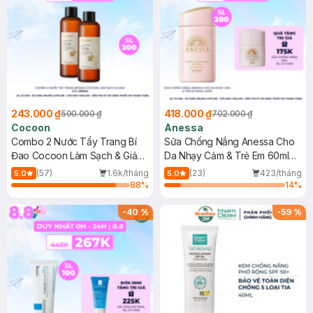
243.000 ₫
418.000 ₫
590.000 ₫
702.000 ₫
Cocoon
Anessa
Combo 2 Nước Tẩy Trang Bí
Sữa Chống Nắng Anessa Cho
Đao Cocoon Làm Sạch & Giảm
Da Nhạy Cảm & Trẻ Em 60ml
Dầu 500ml
(Mới)
(57)
1.6k/tháng
(23)
423/tháng
5.0
5.0
88
%
14
%
-
40
%
-
59
%