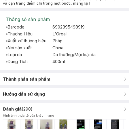
và cặn trang điểm chỉ trong một bước, mang lại l
Thông số sản phẩm
Barcode
6902395498919
Thương Hiệu
L'Oreal
Xuất xứ thương hiệu
Pháp
Nơi sản xuất
China
Loại da
Da thường/Mọi loại da
Dung Tích
400ml
Thành phần sản phẩm
Hướng dẫn sử dụng
Đánh giá
(
298
)
Hình ảnh thực tế của khách hàng