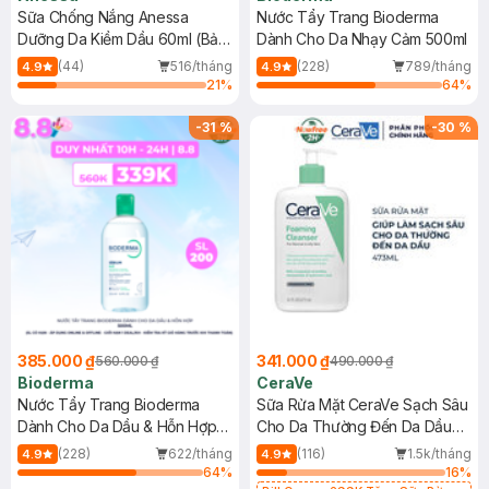
Sữa Chống Nắng Anessa
Nước Tẩy Trang Bioderma
Dưỡng Da Kiềm Dầu 60ml (Bản
Dành Cho Da Nhạy Cảm 500ml
Mới)
(44)
516/tháng
(228)
789/tháng
4.9
4.9
21
%
64
%
-
31
%
-
30
%
385.000 ₫
341.000 ₫
560.000 ₫
490.000 ₫
Bioderma
CeraVe
Nước Tẩy Trang Bioderma
Sữa Rửa Mặt CeraVe Sạch Sâu
Dành Cho Da Dầu & Hỗn Hợp
Cho Da Thường Đến Da Dầu
500ml
473ml
(228)
622/tháng
(116)
1.5k/tháng
4.9
4.9
64
%
16
%