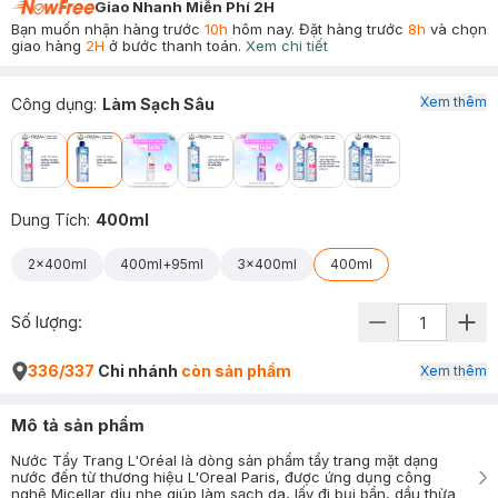
Giao Nhanh Miễn Phí 2H
Bạn muốn nhận hàng trước
10h
hôm nay. Đặt hàng trước
8h
và chọn
giao hàng
2H
ở bước thanh toán.
Xem chi tiết
Xem thêm
Công dụng
:
Làm Sạch Sâu
Dung Tích
:
400ml
2x400ml
400ml+95ml
3x400ml
400ml
Số lượng:
336/337
Chi nhánh
còn sản phẩm
Xem thêm
Mô tả sản phẩm
Nước Tẩy Trang L'Oréal là dòng sản phẩm tẩy trang mặt dạng
nước đến từ thương hiệu L'Oreal Paris, được ứng dụng công
nghệ Micellar dịu nhẹ giúp làm sạch da, lấy đi bụi bẩn, dầu thừa