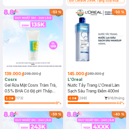
Bill Cerave 299K Tặng Sữa Rửa
Mặt Cerave 30ml (SL có hạn)
-
53
%
-
50
%
139.000 ₫
145.000 ₫
298.000 ₫
289.000 ₫
Cosrx
L'Oreal
Gel Rửa Mặt Cosrx Tràm Trà,
Nước Tẩy Trang L'Oreal Làm
0.5% BHA Có Độ pH Thấp
Sạch Sâu Trang Điểm 400ml
150ml
(173)
(298)
916/tháng
5.0
4.8
8
%
44
%
-
59
%
-
40
%