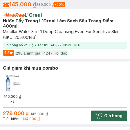
145.000 ₫
289.000 ₫
-
50
%
L'Oreal
Nước Tẩy Trang L'Oreal Làm Sạch Sâu Trang Điểm
400ml
Micellar Water 3-in-1 Deep Cleansing Even For Sensitive Skin
(SKU:
205100146
)
Số công bố với Bộ Y Tế : 180642/22/CBMP-QLD
4.8
(
298
Đánh giá)
|
1247
Hỏi đáp
Start Icon
Giá giảm khi mua combo
145.000 ₫
( x2 )
279.000 ₫
145.000 ₫
Giỏ hàng
Cart plus 
Tiết kiệm
-134.000 ₫