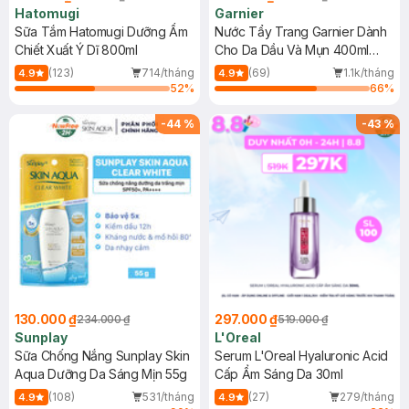
Hatomugi
Garnier
Sữa Tắm Hatomugi Dưỡng Ẩm
Nước Tẩy Trang Garnier Dành
Chiết Xuất Ý Dĩ 800ml
Cho Da Dầu Và Mụn 400ml
(Mới)
(123)
714/tháng
(69)
1.1k/tháng
4.9
4.9
52
%
66
%
-
44
%
-
43
%
130.000 ₫
297.000 ₫
234.000 ₫
519.000 ₫
Sunplay
L'Oreal
Sữa Chống Nắng Sunplay Skin
Serum L'Oreal Hyaluronic Acid
Aqua Dưỡng Da Sáng Mịn 55g
Cấp Ẩm Sáng Da 30ml
(108)
531/tháng
(27)
279/tháng
4.9
4.9