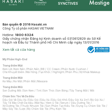
Synctives
Clinic
Dermahair
Mastige
Bản quyền © 2016 Hasaki.vn
Công Ty cổ phần HASAKI VIETNAM
Hotline:
1800 6324
Giấy chứng nhận Đăng ký Kinh doanh số 0313612829 do Sở Kế
hoạch và Đầu tư Thành phố Hồ Chí Minh cấp ngày 13/01/2016
Xem tất cả cửa hàng
Mỹ Phẩm High-End
Trang Điểm Mặt
Kem Lót
/
Kem Nền
/
Phấn Nền
/
BB / CC Cream
/
Phấn Nước Cushion
/
Che Khuyết Điểm
/
Má Hồng
/
Tạo Khối / Highlight
/
Phấn Phủ
/
Xịt Khoá Makeup
Trang Điểm Mắt
Kẻ Mày
/
Kẻ Mắt
/
Phấn Mắt
/
Mascara
Trang Điểm Môi
Son Dưỡng Môi
/
Son Kem / Tint
/
Son Thỏi
/
Son Bóng
/
Tẩy Trang Mắt / Môi
Chăm Sóc Tóc Và Da Đầu
Dầu Gội Và Dầu Xả
/
Dầu Gội
/
Dầu Xả
/
Dầu Gội Khô
/
Dầu Gội Xả 2in1
/
Bộ Gội Xả
/
Tẩy Tế Bào Chết Da Đầu
/
Mặt Nạ / Kem Ủ Tóc
/
Serum / Dầu Dưỡng Tóc
/
Xịt Dưỡng Tóc
/
Thuốc Nhuộm Tóc
/
Sản Phẩm Tạo Kiểu Tóc
/
Dụng Cụ Chăm Sóc Tóc
/
Máy Sấy Tóc
/
Lược
/
Bộ Chăm Sóc Tóc
/
Phụ Kiện Tóc