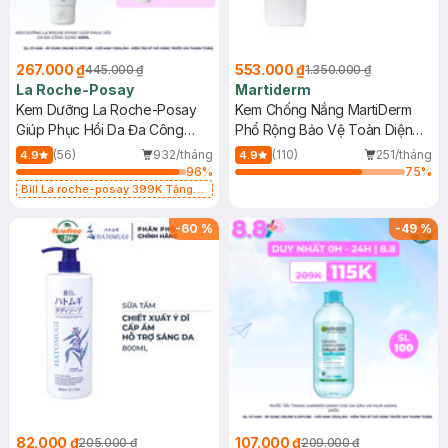
267.000 ₫
553.000 ₫
445.000 ₫
1.350.000 ₫
La Roche-Posay
Martiderm
Kem Dưỡng La Roche-Posay
Kem Chống Nắng MartiDerm
Giúp Phục Hồi Da Đa Công
Phổ Rộng Bảo Vệ Toàn Diện
Dụng 40ml
40ml
(56)
932/tháng
(110)
251/tháng
4.9
4.9
96
%
75
%
Bill La roche-posay 399K Tặng
Gel rửa mặt da dầu nhạy cảm 50ml
(SL có hạn)
-
60
%
-
49
%
82.000 ₫
107.000 ₫
205.000 ₫
209.000 ₫