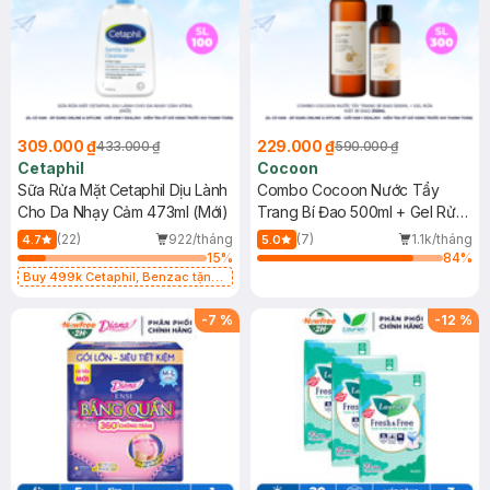
309.000 ₫
229.000 ₫
433.000 ₫
590.000 ₫
Cetaphil
Cocoon
Sữa Rửa Mặt Cetaphil Dịu Lành
Combo Cocoon Nước Tẩy
Cho Da Nhạy Cảm 473ml (Mới)
Trang Bí Đao 500ml + Gel Rửa
Mặt Bí Đao 310ml
(22)
922/tháng
(7)
1.1k/tháng
4.7
5.0
15
%
84
%
Buy 499k Cetaphil, Benzac tặng
Combo 2 Sữa Rửa Mặt 59ml(SL có
hạn)
-
7
%
-
12
%