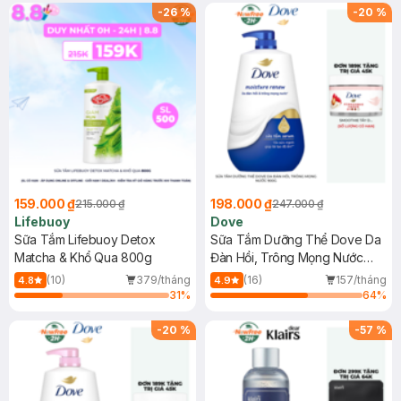
-
26
%
-
20
%
159.000 ₫
198.000 ₫
215.000 ₫
247.000 ₫
Lifebuoy
Dove
Sữa Tắm Lifebuoy Detox
Sữa Tắm Dưỡng Thể Dove Da
Matcha & Khổ Qua 800g
Đàn Hồi, Trông Mọng Nước
900g
(10)
379/tháng
(16)
157/tháng
4.8
4.9
31
%
64
%
-
20
%
-
57
%