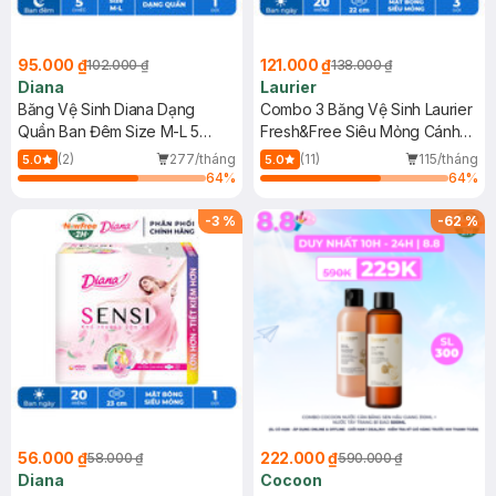
95.000 ₫
121.000 ₫
102.000 ₫
138.000 ₫
Diana
Laurier
Băng Vệ Sinh Diana Dạng
Combo 3 Băng Vệ Sinh Laurier
Quần Ban Đêm Size M-L 5
Fresh&Free Siêu Mỏng Cánh
Chiếc/Gói
20M
(2)
277/tháng
(11)
115/tháng
5.0
5.0
64
%
64
%
-
3
%
-
62
%
56.000 ₫
222.000 ₫
58.000 ₫
590.000 ₫
Diana
Cocoon