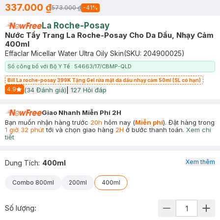
337.000 ₫
573.000 ₫
-
41
%
La Roche-Posay
Nước Tẩy Trang La Roche-Posay Cho Da Dầu, Nhạy Cảm
400ml
Effaclar Micellar Water Ultra Oily Skin
(SKU:
204900025
)
Số công bố với Bộ Y Tế : 54663/17/CBMP-QLD
Bill La roche-posay 399K Tặng Gel rửa mặt da dầu nhạy cảm 50ml (SL có hạn)
4.9
(
34
Đánh giá)
|
127
Hỏi đáp
Start Icon
Giao Nhanh Miễn Phí 2H
Bạn muốn nhận hàng trước
20h
hôm nay (
Miễn phí
). Đặt hàng trong
1 giờ 32 phút
tới và chọn giao hàng
2H
ở bước thanh toán.
Xem chi
tiết
Xem thêm
Dung Tích
:
400ml
Combo 800ml
200ml
400ml
Số lượng: