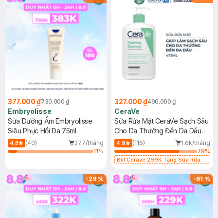
377.000 ₫
327.000 ₫
730.000 ₫
490.000 ₫
Embryolisse
CeraVe
Sữa Dưỡng Ẩm Embryolisse
Sữa Rửa Mặt CeraVe Sạch Sâu
Siêu Phục Hồi Da 75ml
Cho Da Thường Đến Da Dầu
473ml
(40)
277/tháng
(116)
1.6k/tháng
4.8
4.9
11
%
79
%
Bill Cerave 299K Tặng Sữa Rửa
Mặt Cerave 30ml (SL có hạn)
-
29
%
-
61
%