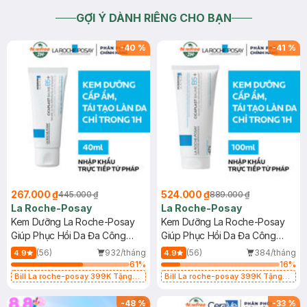
GỢI Ý DÀNH RIÊNG CHO BẠN
-
40
%
-
41
%
267.000 ₫
524.000 ₫
445.000 ₫
889.000 ₫
La Roche-Posay
La Roche-Posay
Kem Dưỡng La Roche-Posay
Kem Dưỡng La Roche-Posay
Giúp Phục Hồi Da Đa Công
Giúp Phục Hồi Da Đa Công
Dụng 40ml
Dụng 100ml
(56)
932/tháng
(56)
384/tháng
4.9
4.9
61
%
16
%
Bill La roche-posay 399K Tặng
Bill La roche-posay 399K Tặng
Gel rửa mặt da dầu nhạy cảm 50ml
Gel rửa mặt da dầu nhạy cảm 50ml
(SL có hạn)
(SL có hạn)
-
48
%
-
33
%