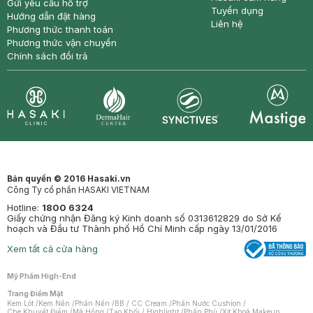
Gửi yêu cầu hỗ trợ
Tuyển dụng
Hướng dẫn đặt hàng
Liên hệ
Phương thức thanh toán
Phương thức vận chuyển
Chính sách đổi trả
Synctives
Clinic
Dermahair
Mastige
Bản quyền © 2016 Hasaki.vn
Công Ty cổ phần HASAKI VIETNAM
Hotline:
1800 6324
Giấy chứng nhận Đăng ký Kinh doanh số 0313612829 do Sở Kế
hoạch và Đầu tư Thành phố Hồ Chí Minh cấp ngày 13/01/2016
Xem tất cả cửa hàng
Mỹ Phẩm High-End
Trang Điểm Mặt
Kem Lót
/
Kem Nền
/
Phấn Nền
/
BB / CC Cream
/
Phấn Nước Cushion
/
Che Khuyết Điểm
/
Má Hồng
/
Tạo Khối / Highlight
/
Phấn Phủ
/
Xịt Khoá Makeup