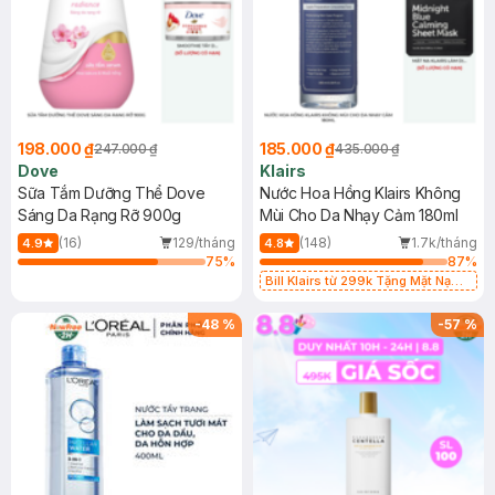
198.000 ₫
185.000 ₫
247.000 ₫
435.000 ₫
Dove
Klairs
Sữa Tắm Dưỡng Thể Dove
Nước Hoa Hồng Klairs Không
Sáng Da Rạng Rỡ 900g
Mùi Cho Da Nhạy Cảm 180ml
(16)
129/tháng
(148)
1.7k/tháng
4.9
4.8
75
%
87
%
Bill Klairs từ 299k Tặng Mặt Nạ
Làm Dịu Da & Kiểm Soát Dầu Nhờn
25ml (SL Có Hạn)
-
48
%
-
57
%