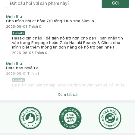
Lê tâm nhi
Đã mua hàng
Gửi
2025-09-06
Đóng gói kĩ nhưng vẫn bị đổ 1 ít
Đinh thu
Cho mình hỏi ct hôm 7/8 tặng 1 tub srm 50ml a
-
2025-09-06
Hasaki
2026-08-08
Thích
0
Hasaki xin chào! Hasaki cảm ơn Lê tâm nhi đã dành thời gian
đánh giá. Sự hài lòng của khách hàng là động lực to lớn để
Hasaki
Hasaki ngày càng phát triển hơn nữa về chất lượng dịch vụ.
Hasaki xin chào , để tiện hỗ trợ hơn cho bạn , bạn nhắn tin
Cảm ơn bạn đã tin tưởng và mua sắm tại Hasaki!
vào trang Fanpage hoặc Zalo Hasaki Beauty & Clinic cho
mình biết thêm thông tin đơn hàng để hỗ trợ bạn nhé !
2026-08-08
Thích
0
Đinh thu
Date bao nhiêu a
2026-08-01
Thích
1
Hasaki
Dạ hiện bên mình nhập hàng thường xuyên nên sẽ có nhiều
lô hàng, tùy kho xử lý đơn nên không báo cụ thể cho bạn
được ý. Tuy nhiên, sản phẩm bên mình nhập về đều có date
Xem tất cả
xa hơn 1 năm, bạn yên tâm nhé.
2026-08-01
Thích
0