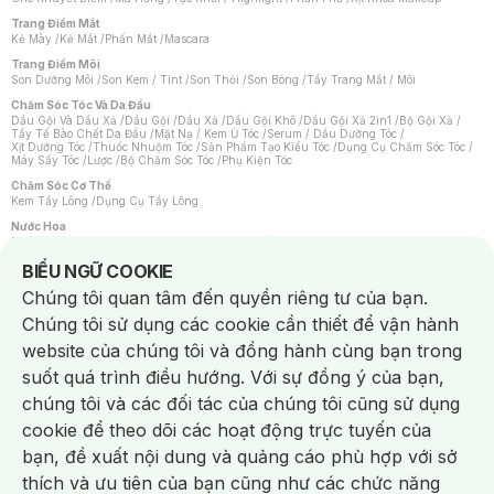
Trang Điểm Mắt
Kẻ Mày
/
Kẻ Mắt
/
Phấn Mắt
/
Mascara
Trang Điểm Môi
Son Dưỡng Môi
/
Son Kem / Tint
/
Son Thỏi
/
Son Bóng
/
Tẩy Trang Mắt / Môi
Chăm Sóc Tóc Và Da Đầu
Dầu Gội Và Dầu Xả
/
Dầu Gội
/
Dầu Xả
/
Dầu Gội Khô
/
Dầu Gội Xả 2in1
/
Bộ Gội Xả
/
Tẩy Tế Bào Chết Da Đầu
/
Mặt Nạ / Kem Ủ Tóc
/
Serum / Dầu Dưỡng Tóc
/
Xịt Dưỡng Tóc
/
Thuốc Nhuộm Tóc
/
Sản Phẩm Tạo Kiểu Tóc
/
Dụng Cụ Chăm Sóc Tóc
/
Máy Sấy Tóc
/
Lược
/
Bộ Chăm Sóc Tóc
/
Phụ Kiện Tóc
Chăm Sóc Cơ Thể
Kem Tẩy Lông
/
Dụng Cụ Tẩy Lông
Nước Hoa
Nước Hoa Nữ
/
Nước Hoa Nam
/
Nước Hoa Cao Cấp
/
Xịt Thơm Toàn Thân
/
Nước Hoa Vùng Kín
Notice about cookies usage
BIỂU NGỮ COOKIE
Chăm Sóc Cá Nhân
Chúng tôi quan tâm đến quyền riêng tư của bạn.
Chống Muỗi
/
Khẩu Trang
/
Máy Massage
/
Mặt Nạ Xông Hơi
/
Nước Rửa Tay
/
Sản Phẩm Chăm Sóc Khác
/
Bàn Chải Đánh Răng
/
Bàn Chải Điện
/
Chúng tôi sử dụng các cookie cần thiết để vận hành
Hỗ Trợ Trắng Răng
/
Kem Đánh Răng
/
Máy Tăm Nước
/
Nước Súc Miệng
/
Tăm / Chỉ Nha Khoa
/
Xịt Thơm Miệng
/
Dung Dịch Vệ Sinh
/
Dưỡng Vùng Kín
/
website của chúng tôi và đồng hành cùng bạn trong
Khăn Ướt Vệ Sinh Vùng Kín
/
Băng Vệ Sinh
/
Tampon
/
Bọt Cạo Râu
/
Dao Cạo Râu
/
Máy Cạo Râu
suốt quá trình điều hướng. Với sự đồng ý của bạn,
Vấn Đề Về Da
chúng tôi và các đối tác của chúng tôi cũng sử dụng
Da Dầu / Lỗ Chân Lông To
/
Da Khô / Mất Nước
/
Da Lão Hóa
/
Da Mụn
/
Da Nhạy Cảm / Kích Ứng
/
Da Xỉn Màu
/
Thâm / Nám / Tàn Nhang
/
cookie để theo dõi các hoạt động trực tuyến của
Quầng Thâm & Bọng Mắt
/
Sẹo
/
Viêm Da Cơ Địa
bạn, đề xuất nội dung và quảng cáo phù hợp với sở
Dụng Cụ / Phụ Kiện Chăm Sóc Da
Chat i
Bông Tẩy Trang
/
Khăn Lau Mặt Khô
/
Dụng Cụ / Máy Rửa Mặt
/
Máy Chăm Sóc Da
/
thích và ưu tiên của bạn cũng như các chức năng
Dụng Cụ Chăm Sóc Khác