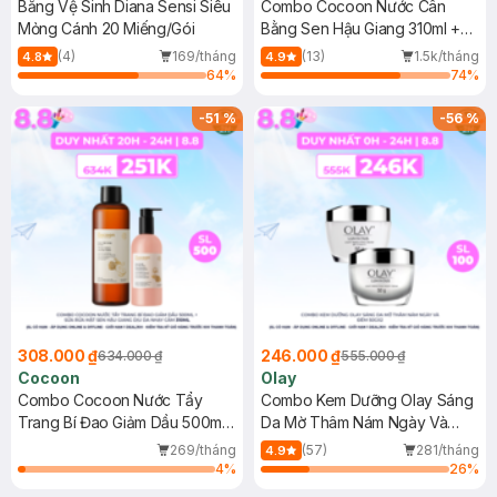
Băng Vệ Sinh Diana Sensi Siêu
Combo Cocoon Nước Cân
Mỏng Cánh 20 Miếng/Gói
Bằng Sen Hậu Giang 310ml +
Nước Tẩy Trang Bí Đao 500ml
(4)
169/tháng
(13)
1.5k/tháng
4.8
4.9
64
%
74
%
-
51
%
-
56
%
308.000 ₫
246.000 ₫
634.000 ₫
555.000 ₫
Cocoon
Olay
Combo Cocoon Nước Tẩy
Combo Kem Dưỡng Olay Sáng
Trang Bí Đao Giảm Dầu 500ml
Da Mờ Thâm Nám Ngày Và
+ Sữa Rửa Mặt Sen Hậu Giang
Đêm 50gx2
269/tháng
(57)
281/tháng
4.9
Dịu Da Nhạy Cảm 310ml
4
%
26
%