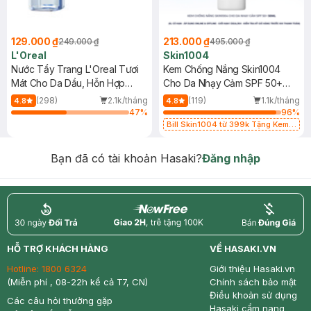
129.000 ₫
213.000 ₫
249.000 ₫
495.000 ₫
L'Oreal
Skin1004
Nước Tẩy Trang L'Oreal Tươi
Kem Chống Nắng Skin1004
Mát Cho Da Dầu, Hỗn Hợp
Cho Da Nhạy Cảm SPF 50+
400ml
50ml
(298)
2.1k/tháng
(119)
1.1k/tháng
4.8
4.8
47
%
96
%
Bill Skin1004 từ 399k Tặng Kem
Chống Nắng Cho Da Nhạy Cảm
SPF 50+ 20ml (SL Có Hạn)
Bạn đã có tài khoản Hasaki?
Đăng nhập
return
nowfree
price
HỖ TRỢ KHÁCH HÀNG
VỀ HASAKI.VN
Hotline:
1800 6324
Giới thiệu Hasaki.vn
(Miễn phí , 08-22h kể cả T7, CN)
Chính sách bảo mật
Điều khoản sử dụng
Các câu hỏi thường gặp
Hasaki cẩm nang