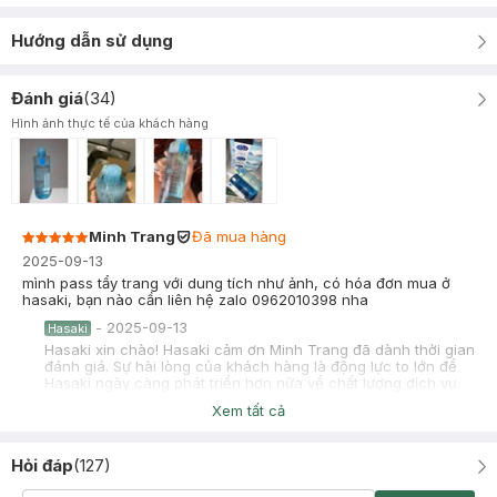
Hướng dẫn sử dụng
Đánh giá
(
34
)
Hình ảnh thực tế của khách hàng
Minh Trang
Đã mua hàng
2025-09-13
mình pass tẩy trang với dung tích như ảnh, có hóa đơn mua ở
hasaki, bạn nào cần liên hệ zalo 0962010398 nha
-
2025-09-13
Hasaki
Hasaki xin chào! Hasaki cảm ơn Minh Trang đã dành thời gian
đánh giá. Sự hài lòng của khách hàng là động lực to lớn để
Hasaki ngày càng phát triển hơn nữa về chất lượng dịch vụ.
Cảm ơn bạn đã tin tưởng và mua sắm tại Hasaki!
Xem tất cả
Hỏi đáp
(
127
)