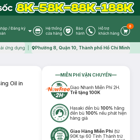
0
nhập
/
Đăng ký
Hệ thống
Bảo
Hỗ trợ
User Icon
Store Icon
Warranty Icon
Phone Icon
Cart I
oản
cửa hàng
hành
khách hàng
ải ứng dụng
Phường 8, Quận 10, Thành phố Hồ Chí Minh
Map icon
MIỄN PHÍ VẬN CHUYỂN
ng Oil in
Giao Nhanh Miễn Phí 2H.
Trễ tặng 100K
Hasaki đền bù
100%
hãng
đền bù
100%
nếu phát hiện
hàng giả
Giao Hàng Miễn Phí
(từ
90K tại 60 Tỉnh Thành trừ