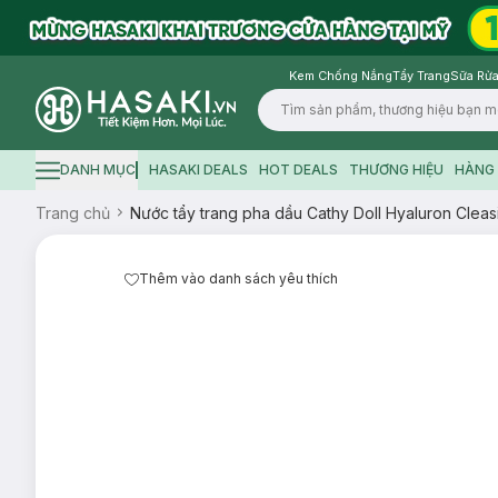
Kem Chống Nắng
Tẩy Trang
Sữa Rửa
Logo
DANH MỤC
HASAKI DEALS
HOT DEALS
THƯƠNG HIỆU
HÀNG 
Hamburger icon
Trang chủ
Nước tẩy trang pha dầu Cathy Doll Hyaluron Cleasi
Thêm vào danh sách yêu thích