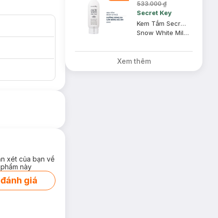
533.000 ₫
Secret Key
Kem Tắm Secret Key Dưỡng Sáng Da Mặt Và Cơ Thể 200g
Snow White Milky Pack
Xem thêm
ận xét của bạn về
 phẩm này
 đánh giá