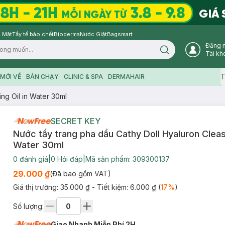
 Mặt
Tẩy tế bào chết
Bioderma
Nước Giặt
Bagsmart
Đăng 
Search icon
Tài kh
T
MỚI VỀ
BÁN CHẠY
CLINIC & SPA
DERMAHAIR
ng Oil in Water 30ml
SECRET KEY
Nước tẩy trang pha dầu Cathy Doll Hyaluron Cleasi
Water 30ml
0
đánh giá
|
0
Hỏi đáp
|
Mã sản phẩm:
309300137
29.000 ₫
(Đã bao gồm VAT)
Giá thị trường:
35.000 ₫
- Tiết kiệm:
6.000 ₫
(
17
%
)
Số lượng:
Giao Nhanh Miễn Phí 2H