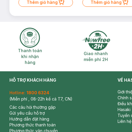
Thêm giỏ hàng
Thêm giỏ hàng
Thanh toán khi nhận hàng
Giao nhanh miễ
Thanh toán
Giao nhanh
khi nhận
miễn phí 2H
hàng
HỖ TRỢ KHÁCH HÀNG
VỀ HA
Giới th
Hotline:
1800 6324
Chính 
(Miễn phí , 08-22h kể cả T7, CN)
Điều k
Các câu hỏi thường gặp
Hasaki
Gửi yêu cầu hỗ trợ
Tuyển 
Hướng dẫn đặt hàng
Liên hệ
Phương thức thanh toán
Phương thức vận chuyển