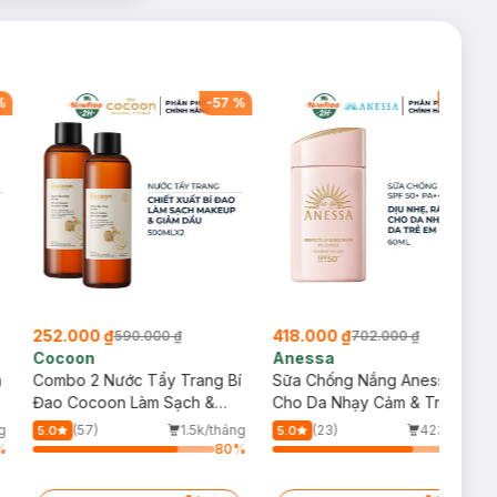
%
-
57
%
-
40
%
252.000 ₫
418.000 ₫
590.000 ₫
702.000 ₫
Cocoon
Anessa
m
Combo 2 Nước Tẩy Trang Bí
Sữa Chống Nắng Anessa
Đao Cocoon Làm Sạch &
Cho Da Nhạy Cảm & Trẻ Em
Giảm Dầu 500ml
60ml (Mới)
g
(57)
1.5k/tháng
(23)
423/tháng
5.0
5.0
%
80
%
77
%