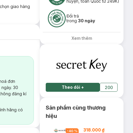
huyện, toàn Quốc từ 249K)
chọn giao hàng
Đổi trả
trong
30 ngày
Xem thêm
 hoá đơn
Theo dõi
+
 ngày. 30
200
không đăng kí
Sản phẩm cùng thương
ính hãng có
hiệu
318.000 ₫
-
40
%