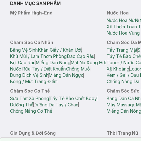
DANH MỤC SẢN PHẨM
Mỹ Phẩm High-End
Nước Hoa
Nước Hoa Nữ
Nư
Xịt Thơm Toàn 
Nước Hoa Vùng 
Chăm Sóc Cá Nhân
Chăm Sóc Da 
Băng Vệ Sinh
Khăn Giấy / Khăn Ướt
Tẩy Trang Mặt
S
Khử Mùi / Làm Thơm Phòng
Dao Cạo Râu
Tẩy Tế Bào Chế
Bọt Cạo Râu
Miếng Dán Nóng
Mặt Nạ Xông Hơi
Toner / Nước C
Nước Rửa Tay / Diệt Khuẩn
Chống Muỗi
Xịt Khoáng
Lotio
Dung Dịch Vệ Sinh
Miếng Dán Ngực
Kem / Gel / Dầu
Bông / Mút Trang Điểm
Chống Nắng Da 
Chăm Sóc Cơ Thể
Chăm Sóc Sức
Sữa Tắm
Xà Phòng
Tẩy Tế Bào Chết Body
Băng Dán Cá Nh
Dưỡng Thể
Dưỡng Da Tay / Chân
Máy Massage
Mặ
Chống Nắng Cơ Thể
Miếng Dán Nón
Gia Dụng & Đời Sống
Thời Trang Nữ
Khăn Tắm
Bông Tắm / Phụ Kiện Tắm
Áo Crop Top N
Notice about cookies usage