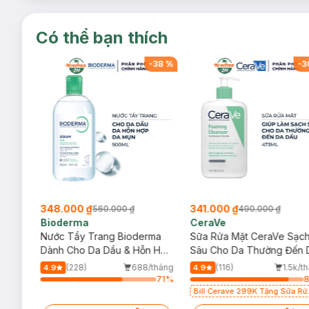
Có thể bạn thích
-
38
%
-
38
%
-
3
348.000 ₫
341.000 ₫
560.000 ₫
490.000 ₫
Bioderma
CeraVe
rma
Nước Tẩy Trang Bioderma
Sữa Rửa Mặt CeraVe Sạc
m
Dành Cho Da Dầu & Hỗn Hợp
Sâu Cho Da Thường Đến 
500ml
Dầu 473ml
/tháng
(228)
688/tháng
(116)
1.5k/t
4.9
4.9
71
%
71
%
Bill Cerave 299K Tặng Sữa Rử
Mặt Cerave 30ml (SL có hạn)