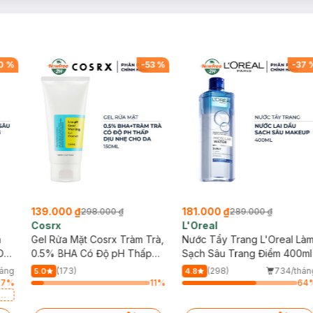
0
%
-
53
%
-
37
139.000 ₫
181.000 ₫
298.000 ₫
289.000 ₫
Cosrx
L'Oreal
h
Gel Rửa Mặt Cosrx Tràm Trà,
Nước Tẩy Trang L'Oreal Là
Da
0.5% BHA Có Độ pH Thấp
Sạch Sâu Trang Điểm 400ml
150ml
háng
(173)
(298)
734/thán
5.0
4.8
87
%
11
%
64
a