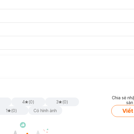
Chia sẻ nh
)
4
(
0
)
3
(
0
)
sản
Viết
1
(
0
)
Có hình ảnh