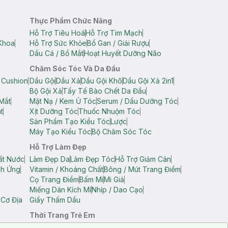
Thực Phẩm Chức Năng
Hỗ Trợ Tiêu Hoá
Hỗ Trợ Tim Mạch
Khoa
Hỗ Trợ Sức Khỏe
Bổ Gan / Giải Rượu
Dầu Cá / Bổ Mắt
Hoạt Huyết Dưỡng Não
Chăm Sóc Tóc Và Da Đầu
 Cushion
Dầu Gội
Dầu Xả
Dầu Gội Khô
Dầu Gội Xả 2in1
Bộ Gội Xả
Tẩy Tế Bào Chết Da Đầu
Mắt
Mặt Nạ / Kem Ủ Tóc
Serum / Dầu Dưỡng Tóc
t
Xịt Dưỡng Tóc
Thuốc Nhuộm Tóc
Sản Phẩm Tạo Kiểu Tóc
Lược
Máy Tạo Kiểu Tóc
Bộ Chăm Sóc Tóc
Hỗ Trợ Làm Đẹp
ất Nước
Làm Đẹp Da
Làm Đẹp Tóc
Hỗ Trợ Giảm Cân
ch Ứng
Vitamin / Khoáng Chất
Bông / Mút Trang Điểm
Cọ Trang Điểm
Bấm Mi
Mi Giả
Miếng Dán Kích Mí
Nhíp / Dao Cạo
 Cơ Địa
Giấy Thấm Dầu
Thời Trang Trẻ Em
op Nam
Áo Dây Trẻ Em
Áo Thun Trẻ Em