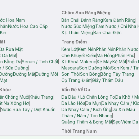
Chăm Sóc Răng Miệng
ớc Hoa Nam
Bàn Chải Đánh Răng
Kem Đánh Răng
Thân
Nước Hoa Cao Cấp
Nước Súc Miệng
Tăm Nước / Chỉ Nha 
Kín
Xịt Thơm Miệng
Bàn Chải Điện
Mặt
Trang Điểm
ữa Rửa Mặt
Kem Lót
Kem Nền
Phấn Nền
Phấn Nước
t Da Mặt
Che Khuyết Điểm
Má Hồng
Phấn Phủ
ân Bằng Da
Serum / Tinh Chất
Xịt Khoá Makeup
Kẻ Mày
Kẻ Mắt
Phấn 
n / Sữa Dưỡng
Mascara
Son Dưỡng Môi
Son Kem / Tin
 Dưỡng
Dưỡng Mắt
Dưỡng Môi
Son Thỏi
Son Bóng
Bông Tẩy Trang
Mặt
Cọ Trang Điểm
Giấy Thấm Dầu
 Khỏe
Vấn Đề Về Da
ân
Chống Muỗi
Khẩu Trang
Da Dầu / Lỗ Chân Lông To
Da Khô / M
t Nạ Xông Hơi
Da Lão Hóa
Da Mụn
Da Nhạy Cảm / Kí
g
Nước Rửa Tay / Diệt Khuẩn
Da Nhạy Cảm / Kích Ứng
Da Xỉn Màu
Thâm / Nám / Tàn Nhang
Quầng Thâm & Bọng Mắt
Sẹo
Viêm Da
Thời Trang Nam
ữ
Áo Hai Dây Nữ
Áo Polo Nữ
Áo Polo Nam
Áo Thun Nam
Áo Tank T