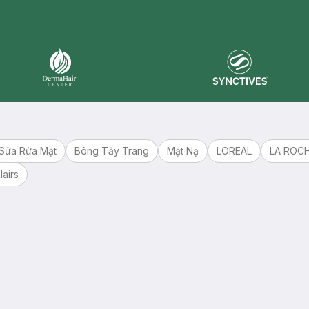
Synctives
Dermahair
Sữa Rửa Mặt
Bông Tẩy Trang
Mặt Nạ
LOREAL
LA ROC
lairs