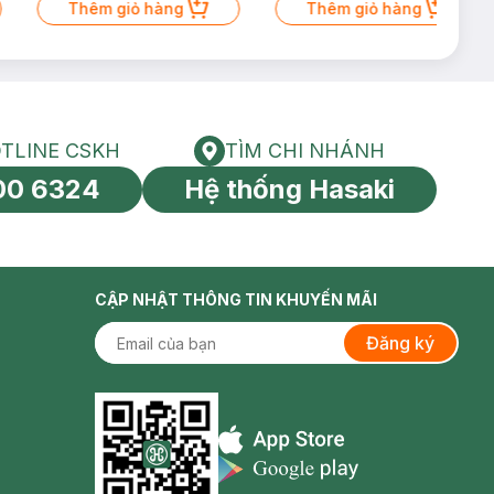
Thêm giỏ hàng
Thêm giỏ hàng
TLINE CSKH
TÌM CHI NHÁNH
HOTLINE CSKH
Tìm chi nhánh
00 6324
Hệ thống Hasaki
tín toàn cầu
CẬP NHẬT THÔNG TIN KHUYẾN MÃI
Đăng ký
Appstore icon