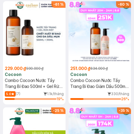
-
61
%
-
60
%
229.000 ₫
251.000 ₫
590.000 ₫
634.000 ₫
Cocoon
Cocoon
Combo Cocoon Nước Tẩy
Combo Cocoon Nước Tẩy
Trang Bí Đao 500ml + Gel Rửa
Trang Bí Đao Giảm Dầu 500ml
Mặt Bí Đao 310ml
+ Sữa Rửa Mặt Sen Hậu Giang
(7)
1.1k/tháng
330/tháng
5.0
Dịu Da Nhạy Cảm 310ml
19
%
26
%
-
25
%
-
35
%