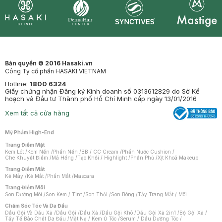
Synctives
Clinic
Dermahair
Mastige
Bản quyền © 2016 Hasaki.vn
Công Ty cổ phần HASAKI VIETNAM
Hotline:
1800 6324
Giấy chứng nhận Đăng ký Kinh doanh số 0313612829 do Sở Kế
hoạch và Đầu tư Thành phố Hồ Chí Minh cấp ngày 13/01/2016
Xem tất cả cửa hàng
Mỹ Phẩm High-End
Trang Điểm Mặt
Kem Lót
/
Kem Nền
/
Phấn Nền
/
BB / CC Cream
/
Phấn Nước Cushion
/
Che Khuyết Điểm
/
Má Hồng
/
Tạo Khối / Highlight
/
Phấn Phủ
/
Xịt Khoá Makeup
Trang Điểm Mắt
Kẻ Mày
/
Kẻ Mắt
/
Phấn Mắt
/
Mascara
Trang Điểm Môi
Son Dưỡng Môi
/
Son Kem / Tint
/
Son Thỏi
/
Son Bóng
/
Tẩy Trang Mắt / Môi
Chăm Sóc Tóc Và Da Đầu
Dầu Gội Và Dầu Xả
/
Dầu Gội
/
Dầu Xả
/
Dầu Gội Khô
/
Dầu Gội Xả 2in1
/
Bộ Gội Xả
/
Tẩy Tế Bào Chết Da Đầu
/
Mặt Nạ / Kem Ủ Tóc
/
Serum / Dầu Dưỡng Tóc
/