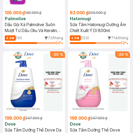
105.000 ₫
82.000 ₫
140.000 ₫
205.000 ₫
Palmolive
Hatomugi
Dầu Gội Xả Palmolive Suôn
Sữa Tắm Hatomugi Dưỡng Ẩm
Mượt Từ Dầu Oliu Và Keratin
Chiết Xuất Ý Dĩ 800ml
600ml
(10)
72/tháng
(123)
714/tháng
4.9
4.9
64
%
52
%
-
20
%
-
20
%
198.000 ₫
198.000 ₫
247.000 ₫
247.000 ₫
Dove
Dove
Sữa Tắm Dưỡng Thể Dove Da
Sữa Tắm Dưỡng Thể Dove