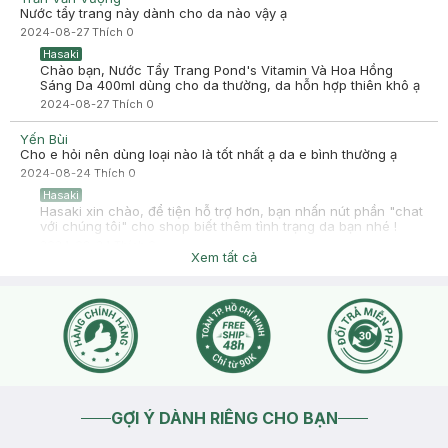
Nước tẩy trang này dành cho da nào vậy ạ
2024-08-27
Thích
0
Hasaki
Chào bạn, Nước Tẩy Trang Pond's Vitamin Và Hoa Hồng
Sáng Da 400ml dùng cho da thường, da hỗn hợp thiên khô ạ
2024-08-27
Thích
0
Yến Bùi
Cho e hỏi nên dùng loại nào là tốt nhất ạ da e bình thường ạ
2024-08-24
Thích
0
Hasaki
Hasaki xin chào, để tiện hỗ trợ hơn, bạn nhấn nút phần "chat
với chúng tôi" cho shop biết thêm tình trạng da bạn nhé !
2024-08-24
Thích
0
Xem tất cả
GỢI Ý DÀNH RIÊNG CHO BẠN