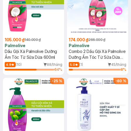
105.000 ₫
174.000 ₫
140.000 ₫
266.000 ₫
Palmolive
Palmolive
Dầu Gội Xả Palmolive Dưỡng
Combo 2 Dầu Gội Xả Palmolive
Ẩm Tóc Từ Sữa Dừa 600ml
Dưỡng Ẩm Tóc Từ Sữa Dừa
600ml
(10)
88/tháng
(1)
45/tháng
4.9
5.0
64
%
8
%
-
25
%
-
60
%