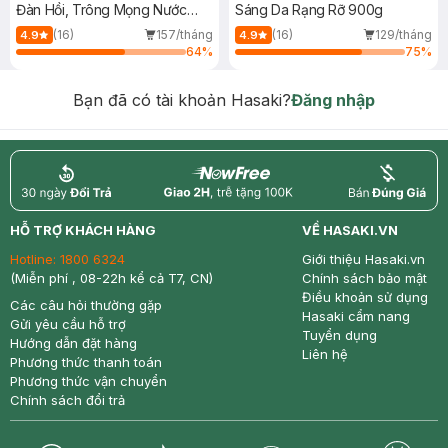
Đàn Hồi, Trông Mọng Nước
Sáng Da Rạng Rỡ 900g
900g
(16)
157/tháng
(16)
129/tháng
4.9
4.9
64
%
75
%
Bạn đã có tài khoản Hasaki?
Đăng nhập
return
nowfree
price
HỖ TRỢ KHÁCH HÀNG
VỀ HASAKI.VN
Hotline:
1800 6324
Giới thiệu Hasaki.vn
(Miễn phí , 08-22h kể cả T7, CN)
Chính sách bảo mật
Điều khoản sử dụng
Các câu hỏi thường gặp
Hasaki cẩm nang
Gửi yêu cầu hỗ trợ
Tuyển dụng
Hướng dẫn đặt hàng
Liên hệ
Phương thức thanh toán
Phương thức vận chuyển
Chính sách đổi trả