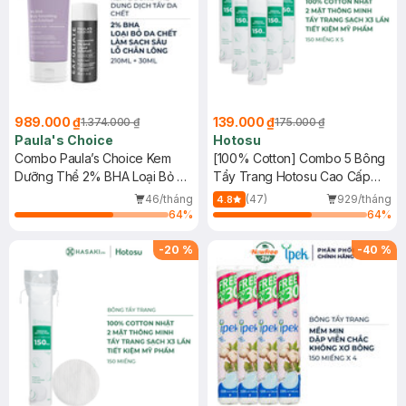
989.000 ₫
139.000 ₫
1.374.000 ₫
175.000 ₫
Paula's Choice
Hotosu
Combo Paula’s Choice Kem
[100% Cotton] Combo 5 Bông
Dưỡng Thể 2% BHA Loại Bỏ Da
Tẩy Trang Hotosu Cao Cấp
Chết 210ml + Dung Dịch Tẩy Da
150 Miếng
46/tháng
(47)
929/tháng
4.8
Chết 2% BHA 30ml
64
%
64
%
-
20
%
-
40
%