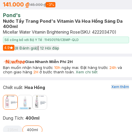
141.000 ₫
145.000 ₫
-
3
%
Pond's
Nước Tẩy Trang Pond's Vitamin Và Hoa Hồng Sáng Da
400ml
Micellar Water Vitamin Brightening Rose
(SKU:
422203470
)
Số công bố với Bộ Y Tế : 114501/19/CBMP-QLD
4.9
(
8
Đánh giá)
|
12
Hỏi đáp
Start Icon
Giao Nhanh Miễn Phí 2H
Bạn muốn nhận hàng trước
10h
ngày mai. Đặt hàng trước
24h
và
chọn giao hàng
2H
ở bước thanh toán.
Xem chi tiết
Xem thêm
Chiết xuất
:
Hoa Hồng
Dung Tích
:
400ml
235ml
400ml