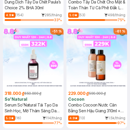
Dung Dịch Tẩy Da Chết Paula’s
Combo Tẩy Da Chết Cho Mặt &
Choice 2% BHA 30ml
Toàn Thân Từ Cà Phê Đắk Lắk
(150ml+200ml)
(154)
285/tháng
(53)
498/tháng
4.9
5.0
33
%
75
%
-
51
%
-
61
%
318.000 ₫
229.000 ₫
650.000 ₫
590.000 ₫
So'Natural
Cocoon
Serum So'Natural Tái Tạo Da
Combo Cocoon Nước Cân
Sinh Học, Mờ Thâm Sáng Da
Bằng Sen Hậu Giang 310ml +
35ml
Nước Tẩy Trang Bí Đao 500ml
(16)
114/tháng
(13)
1.5k/tháng
5.0
4.9
77
%
97
%