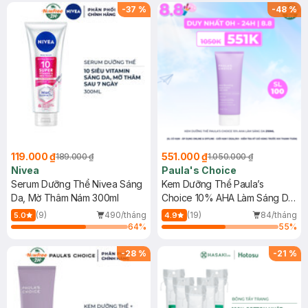
-
37
%
-
48
%
119.000 ₫
551.000 ₫
189.000 ₫
1.050.000 ₫
Nivea
Paula's Choice
Serum Dưỡng Thể Nivea Sáng
Kem Dưỡng Thể Paula’s
Da, Mờ Thâm Nám 300ml
Choice 10% AHA Làm Sáng Da
210ml
(9)
490/tháng
(19)
84/tháng
5.0
4.9
64
%
55
%
-
28
%
-
21
%