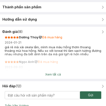
Thành phần sản phẩm
Hướng dẫn sử dụng
Đánh giá
(
8
)
Dương Thùy
Đã mua hàng
2024-01-21
giá rẻ mà xài okela lắm, mình mua màu hồng thơm thoang
thoảng mùi hoa hồng. Nếu so với loreal thì làm sạch tương đương
nhau nhưng đa bết dính trên da mà giá tgif rẻ hơn nhiều
Ngọc Anh
Đã mua hàng
2023-09-03
tốt, ns chug là tẩy trang sạch , còn makup đậm hay lì thì nên
Xem tất cả
dùng loại #
Hỏi đáp
(
12
)
Gửi
Trần Văn Vượng