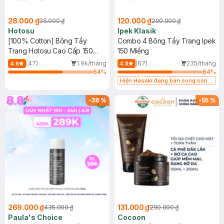
28.000 ₫
120.000 ₫
35.000 ₫
200.000 ₫
Hotosu
Ipek Klasik
[100% Cotton] Bông Tẩy
Combo 4 Bông Tẩy Trang Ipek
Trang Hotosu Cao Cấp 150
150 Miếng
Miếng
(47)
1.9k/tháng
(67)
235/tháng
4.8
4.8
64
%
64
%
Hiện Hasaki đang bán song song
2 mẫu cũ - mới
-
38
%
-
55
%
269.000 ₫
131.000 ₫
435.000 ₫
290.000 ₫
Paula's Choice
Cocoon