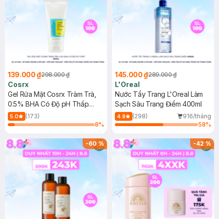
139.000 ₫
145.000 ₫
298.000 ₫
289.000 ₫
Cosrx
L'Oreal
Gel Rửa Mặt Cosrx Tràm Trà,
Nước Tẩy Trang L'Oreal Làm
0.5% BHA Có Độ pH Thấp
Sạch Sâu Trang Điểm 400ml
150ml
(173)
(298)
916/tháng
5.0
4.8
8
%
58
%
-
60
%
-
42
%