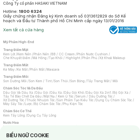
Công Ty cổ phần HASAKI VIETNAM
Hotline:
1800 6324
Giấy chứng nhận Đăng ký Kinh doanh số 0313612829 do Sở Kế
hoạch và Đầu tư Thành phố Hồ Chí Minh cấp ngày 13/01/2016
Xem tất cả cửa hàng
Mỹ Phẩm High-End
Trang Điểm Mặt
Kem Lót
/
Kem Nền
/
Phấn Nền
/
BB / CC Cream
/
Phấn Nước Cushion
/
Che Khuyết Điểm
/
Má Hồng
/
Tạo Khối / Highlight
/
Phấn Phủ
/
Xịt Khoá Makeup
Trang Điểm Mắt
Kẻ Mày
/
Kẻ Mắt
/
Phấn Mắt
/
Mascara
Trang Điểm Môi
Son Dưỡng Môi
/
Son Kem / Tint
/
Son Thỏi
/
Son Bóng
/
Tẩy Trang Mắt / Môi
Chăm Sóc Tóc Và Da Đầu
Dầu Gội Và Dầu Xả
/
Dầu Gội
/
Dầu Xả
/
Dầu Gội Khô
/
Dầu Gội Xả 2in1
/
Bộ Gội Xả
/
Tẩy Tế Bào Chết Da Đầu
/
Mặt Nạ / Kem Ủ Tóc
/
Serum / Dầu Dưỡng Tóc
/
Xịt Dưỡng Tóc
/
Thuốc Nhuộm Tóc
/
Sản Phẩm Tạo Kiểu Tóc
/
Dụng Cụ Chăm Sóc Tóc
/
Máy Sấy Tóc
/
Lược
/
Bộ Chăm Sóc Tóc
/
Phụ Kiện Tóc
Chăm Sóc Cơ Thể
Kem Tẩy Lông
/
Dụng Cụ Tẩy Lông
Nước Hoa
Nước Hoa Nữ
/
Nước Hoa Nam
/
Nước Hoa Cao Cấp
/
Xịt Thơm Toàn Thân
/
Nước Hoa Vùng Kín
Notice about cookies usage
BIỂU NGỮ COOKIE
Chăm Sóc Cá Nhân