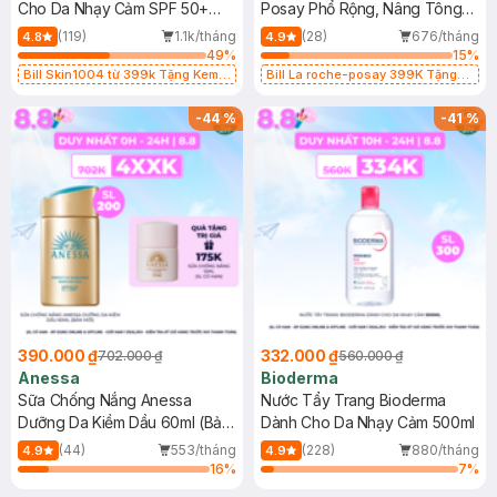
Cho Da Nhạy Cảm SPF 50+
Posay Phổ Rộng, Nâng Tông
50ml
Kiềm Dầu 50ml
(119)
1.1k/tháng
(28)
676/tháng
4.8
4.9
49
%
15
%
Bill Skin1004 từ 399k Tặng Kem
Bill La roche-posay 399K Tặng
Chống Nắng Cho Da Nhạy Cảm
Gel rửa mặt da dầu nhạy cảm 50ml
SPF 50+ 20ml (SL Có Hạn)
(SL có hạn)
-
44
%
-
41
%
390.000 ₫
332.000 ₫
702.000 ₫
560.000 ₫
Anessa
Bioderma
Sữa Chống Nắng Anessa
Nước Tẩy Trang Bioderma
Dưỡng Da Kiềm Dầu 60ml (Bản
Dành Cho Da Nhạy Cảm 500ml
Mới)
(44)
553/tháng
(228)
880/tháng
4.9
4.9
16
%
7
%