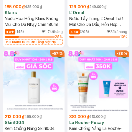
185.000 ₫
129.000 ₫
435.000 ₫
249.000 ₫
Klairs
L'Oreal
Nước Hoa Hồng Klairs Không
Nước Tẩy Trang L'Oreal Tươi
Mùi Cho Da Nhạy Cảm 180ml
Mát Cho Da Dầu, Hỗn Hợp
400ml
(148)
1.7k/tháng
(298)
2.1k/tháng
4.8
4.8
28
%
10
%
Bill Klairs từ 299k Tặng Mặt Nạ
Làm Dịu Da & Kiểm Soát Dầu Nhờn
25ml (SL Có Hạn)
-
57
%
-
38
%
213.000 ₫
381.000 ₫
495.000 ₫
610.000 ₫
Skin1004
La Roche-Posay
Kem Chống Nắng Skin1004
Kem Chống Nắng La Roche-