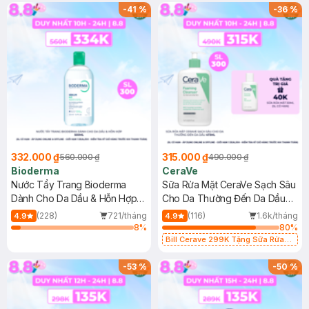
-
41
%
-
36
%
332.000 ₫
315.000 ₫
560.000 ₫
490.000 ₫
Bioderma
CeraVe
Nước Tẩy Trang Bioderma
Sữa Rửa Mặt CeraVe Sạch Sâu
Dành Cho Da Dầu & Hỗn Hợp
Cho Da Thường Đến Da Dầu
500ml
473ml
(228)
721/tháng
(116)
1.6k/tháng
4.9
4.9
8
%
80
%
Bill Cerave 299K Tặng Sữa Rửa
Mặt Cerave 30ml (SL có hạn)
-
53
%
-
50
%