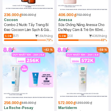
236.000 ₫
406.000 ₫
590.000 ₫
702.000 ₫
Cocoon
Anessa
Combo 2 Nước Tẩy Trang Bí
Sữa Chống Nắng Anessa Cho
Đao Cocoon Làm Sạch & Giảm
Da Nhạy Cảm & Trẻ Em 60ml
Dầu 500ml
(Mới)
(57)
1.6k/tháng
(23)
436/tháng
5.0
5.0
79
%
48
%
-
42
%
-
58
%
256.000 ₫
572.000 ₫
445.000 ₫
1.350.000 ₫
La Roche-Posay
Martiderm