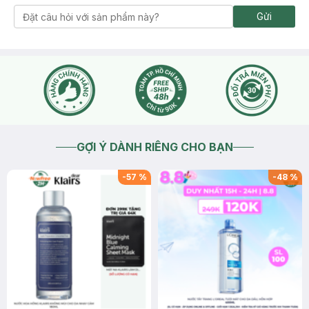
Gửi
GỢI Ý DÀNH RIÊNG CHO BẠN
-
57
%
-
48
%