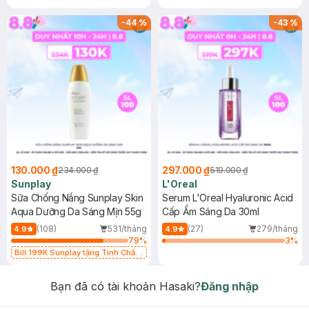
-
44
%
-
43
%
130.000 ₫
297.000 ₫
234.000 ₫
519.000 ₫
Sunplay
L'Oreal
Sữa Chống Nắng Sunplay Skin
Serum L'Oreal Hyaluronic Acid
Aqua Dưỡng Da Sáng Mịn 55g
Cấp Ẩm Sáng Da 30ml
(108)
531/tháng
(27)
279/tháng
4.9
4.9
79
%
3
%
Bill 199K Sunplay tặng Tinh Chất
Chống Nắng 7g trị giá 30K (SL có
hạn)
Bạn đã có tài khoản Hasaki?
Đăng nhập