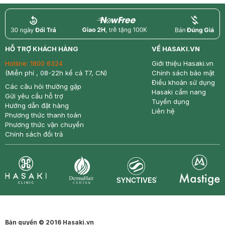
return
nowfree
price
HỖ TRỢ KHÁCH HÀNG
VỀ HASAKI.VN
Hotline:
1800 6324
Giới thiệu Hasaki.vn
(Miễn phí , 08-22h kể cả T7, CN)
Chính sách bảo mật
Điều khoản sử dụng
Các câu hỏi thường gặp
Hasaki cẩm nang
Gửi yêu cầu hỗ trợ
Tuyển dụng
Hướng dẫn đặt hàng
Liên hệ
Phương thức thanh toán
Phương thức vận chuyển
Chính sách đổi trả
Synctives
Clinic
Dermahair
Mastige
Bản quyền © 2016 Hasaki.vn