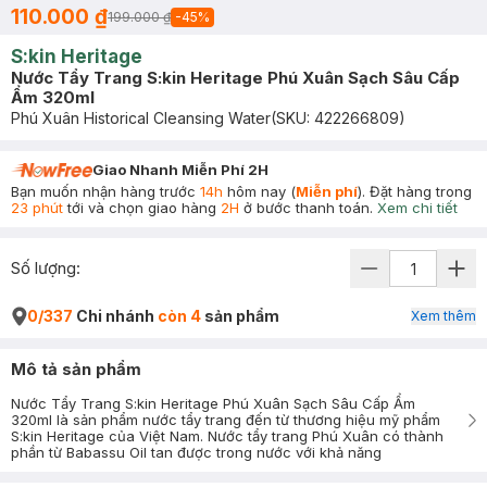
110.000 ₫
199.000 ₫
-
45
%
S:kin Heritage
Nước Tẩy Trang S:kin Heritage Phú Xuân Sạch Sâu Cấp
Ẩm 320ml
Phú Xuân Historical Cleansing Water
(SKU:
422266809
)
Giao Nhanh Miễn Phí 2H
Bạn muốn nhận hàng trước
14h
hôm nay (
Miễn phí
). Đặt hàng trong
23 phút
tới và chọn giao hàng
2H
ở bước thanh toán.
Xem chi tiết
Số lượng:
0/337
Chi nhánh
còn 4
sản phẩm
Xem thêm
Mô tả sản phẩm
Nước Tẩy Trang S:kin Heritage Phú Xuân Sạch Sâu Cấp Ẩm
320ml là sản phẩm nước tẩy trang đến từ thương hiệu mỹ phẩm
S:kin Heritage của Việt Nam. Nước tẩy trang Phú Xuân có thành
phần từ Babassu Oil tan được trong nước với khả năng