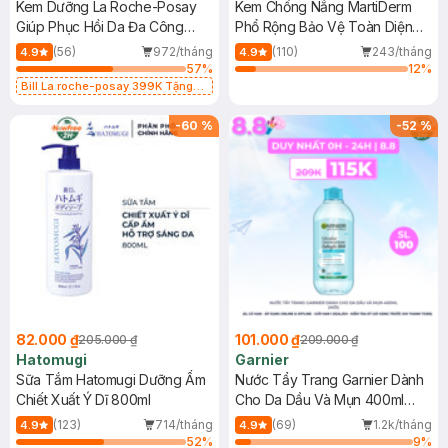
Kem Dưỡng La Roche-Posay
Kem Chống Nắng MartiDerm
Giúp Phục Hồi Da Đa Công
Phổ Rộng Bảo Vệ Toàn Diện
Dụng 40ml
40ml
(56)
972/tháng
(110)
243/tháng
4.9
4.9
57
%
12
%
Bill La roche-posay 399K Tặng
Gel rửa mặt da dầu nhạy cảm 50ml
(SL có hạn)
-
60
%
-
52
%
82.000 ₫
101.000 ₫
205.000 ₫
209.000 ₫
Hatomugi
Garnier
Sữa Tắm Hatomugi Dưỡng Ẩm
Nước Tẩy Trang Garnier Dành
Chiết Xuất Ý Dĩ 800ml
Cho Da Dầu Và Mụn 400ml
(Mới)
(123)
714/tháng
(69)
1.2k/tháng
4.9
4.9
52
%
9
%