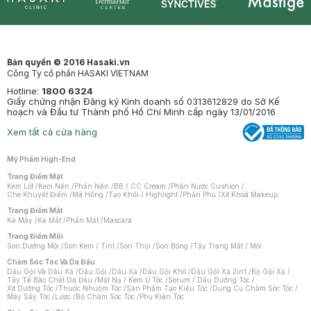
Synctives
Clinic
Dermahair
Mastige
Bản quyền © 2016 Hasaki.vn
Công Ty cổ phần HASAKI VIETNAM
Hotline:
1800 6324
Giấy chứng nhận Đăng ký Kinh doanh số 0313612829 do Sở Kế
hoạch và Đầu tư Thành phố Hồ Chí Minh cấp ngày 13/01/2016
Xem tất cả cửa hàng
Mỹ Phẩm High-End
Trang Điểm Mặt
Kem Lót
/
Kem Nền
/
Phấn Nền
/
BB / CC Cream
/
Phấn Nước Cushion
/
Che Khuyết Điểm
/
Má Hồng
/
Tạo Khối / Highlight
/
Phấn Phủ
/
Xịt Khoá Makeup
Trang Điểm Mắt
Kẻ Mày
/
Kẻ Mắt
/
Phấn Mắt
/
Mascara
Trang Điểm Môi
Son Dưỡng Môi
/
Son Kem / Tint
/
Son Thỏi
/
Son Bóng
/
Tẩy Trang Mắt / Môi
Chăm Sóc Tóc Và Da Đầu
Dầu Gội Và Dầu Xả
/
Dầu Gội
/
Dầu Xả
/
Dầu Gội Khô
/
Dầu Gội Xả 2in1
/
Bộ Gội Xả
/
Tẩy Tế Bào Chết Da Đầu
/
Mặt Nạ / Kem Ủ Tóc
/
Serum / Dầu Dưỡng Tóc
/
Xịt Dưỡng Tóc
/
Thuốc Nhuộm Tóc
/
Sản Phẩm Tạo Kiểu Tóc
/
Dụng Cụ Chăm Sóc Tóc
/
Máy Sấy Tóc
/
Lược
/
Bộ Chăm Sóc Tóc
/
Phụ Kiện Tóc