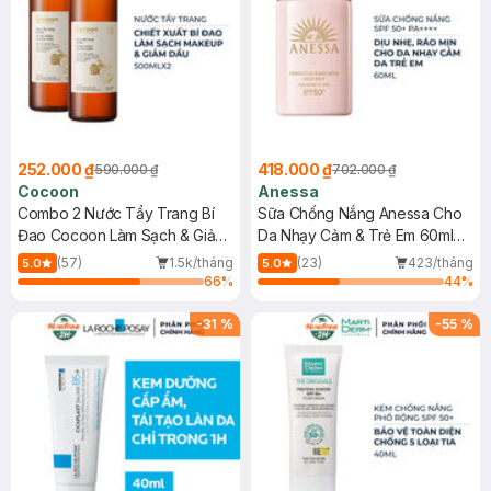
252.000 ₫
418.000 ₫
590.000 ₫
702.000 ₫
Cocoon
Anessa
Combo 2 Nước Tẩy Trang Bí
Sữa Chống Nắng Anessa Cho
Đao Cocoon Làm Sạch & Giảm
Da Nhạy Cảm & Trẻ Em 60ml
Dầu 500ml
(Mới)
(57)
1.5k/tháng
(23)
423/tháng
5.0
5.0
66
%
44
%
-
31
%
-
55
%