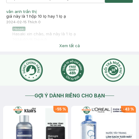
vân anh trần thị
giá này là 1 hộp 10 lọ hay 1 lọ ạ
2024-02-15
Thích
0
Hasaki
Hasaki xin chào, mã này là 1 lọ ạ
2024-02-15
Thích
0
Xem tất cả
GỢI Ý DÀNH RIÊNG CHO BẠN
-
55
%
-
43
%