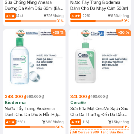
Sữa Chống Nắng Anessa
Nước Tẩy Trang Bioderma
Dưỡng Da Kiềm Dầu 60ml (Bản
Dành Cho Da Nhạy Cảm 500ml
Mới)
(44)
516/tháng
(228)
839/tháng
4.9
4.9
31
%
50
%
-
38
%
-
30
%
348.000 ₫
341.000 ₫
560.000 ₫
490.000 ₫
Bioderma
CeraVe
Nước Tẩy Trang Bioderma
Sữa Rửa Mặt CeraVe Sạch Sâu
Dành Cho Da Dầu & Hỗn Hợp
Cho Da Thường Đến Da Dầu
500ml
473ml
(228)
688/tháng
(116)
1.5k/tháng
4.9
4.9
50
%
61
%
Bill Cerave 299K Tặng Sữa Rửa