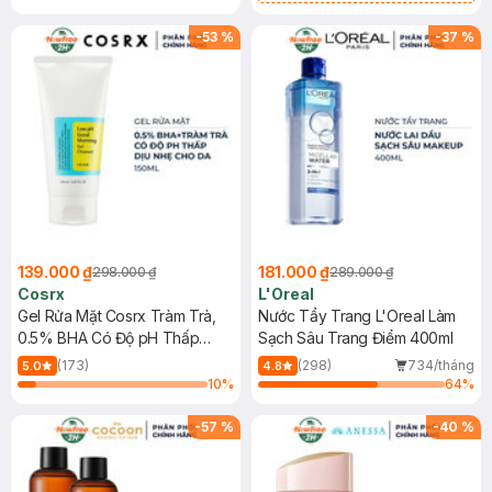
Mặt Cerave 30ml (SL có hạn)
-
53
%
-
37
%
139.000 ₫
181.000 ₫
298.000 ₫
289.000 ₫
Cosrx
L'Oreal
Gel Rửa Mặt Cosrx Tràm Trà,
Nước Tẩy Trang L'Oreal Làm
0.5% BHA Có Độ pH Thấp
Sạch Sâu Trang Điểm 400ml
150ml
(173)
(298)
734/tháng
5.0
4.8
10
%
64
%
-
57
%
-
40
%