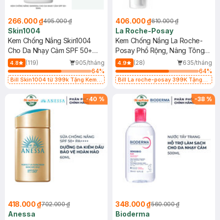
266.000 ₫
406.000 ₫
495.000 ₫
610.000 ₫
Skin1004
La Roche-Posay
Kem Chống Nắng Skin1004
Kem Chống Nắng La Roche-
Cho Da Nhạy Cảm SPF 50+
Posay Phổ Rộng, Nâng Tông
50ml
Kiềm Dầu 50ml
(119)
905/tháng
(28)
635/tháng
4.8
4.9
64
%
64
%
Bill Skin1004 từ 399k Tặng Kem
Bill La roche-posay 399K Tặng
Chống Nắng Cho Da Nhạy Cảm
Gel rửa mặt da dầu nhạy cảm 50ml
SPF 50+ 20ml (SL Có Hạn)
(SL có hạn)
-
40
%
-
38
%
418.000 ₫
348.000 ₫
702.000 ₫
560.000 ₫
Anessa
Bioderma