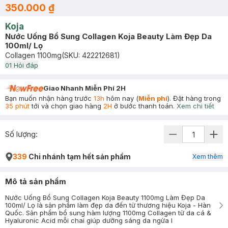
350.000 ₫
Koja
Nước Uống Bổ Sung Collagen Koja Beauty Làm Đẹp Da
100ml/ Lọ
Collagen 1100mg
(SKU:
422212681
)
0
1
Hỏi đáp
Giao Nhanh Miễn Phí 2H
Bạn muốn nhận hàng trước
13h
hôm nay (
Miễn phí
). Đặt hàng trong
35 phút
tới và chọn giao hàng
2H
ở bước thanh toán.
Xem chi tiết
Số lượng:
339
Chi nhánh tạm hết sản phẩm
Xem thêm
Mô tả sản phẩm
Nước Uống Bổ Sung Collagen Koja Beauty 1100mg Làm Đẹp Da
100ml/ Lọ là sản phẩm làm đẹp da đến từ thương hiệu Koja - Hàn
Quốc. Sản phẩm bổ sung hàm lượng 1100mg Collagen từ da cá &
Hyaluronic Acid mỗi chai giúp dưỡng sáng da ngừa l