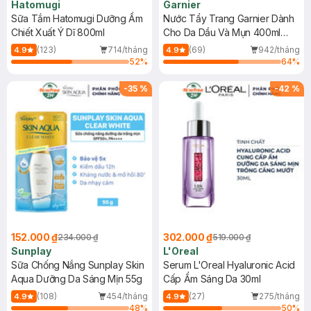
Hatomugi
Garnier
Sữa Tắm Hatomugi Dưỡng Ẩm
Nước Tẩy Trang Garnier Dành
Chiết Xuất Ý Dĩ 800ml
Cho Da Dầu Và Mụn 400ml
(Mới)
(123)
714/tháng
(69)
942/tháng
4.9
4.9
52
%
64
%
-
35
%
-
42
%
152.000 ₫
302.000 ₫
234.000 ₫
519.000 ₫
Sunplay
L'Oreal
Sữa Chống Nắng Sunplay Skin
Serum L'Oreal Hyaluronic Acid
Aqua Dưỡng Da Sáng Mịn 55g
Cấp Ẩm Sáng Da 30ml
(108)
454/tháng
(27)
275/tháng
4.9
4.9
48
%
50
%