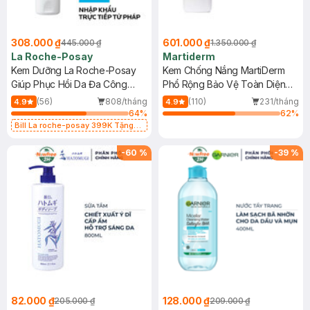
308.000 ₫
601.000 ₫
445.000 ₫
1.350.000 ₫
La Roche-Posay
Martiderm
Kem Dưỡng La Roche-Posay
Kem Chống Nắng MartiDerm
Giúp Phục Hồi Da Đa Công
Phổ Rộng Bảo Vệ Toàn Diện
Dụng 40ml
40ml
(56)
808/tháng
(110)
231/tháng
4.9
4.9
64
%
62
%
Bill La roche-posay 399K Tặng
Gel rửa mặt da dầu nhạy cảm 50ml
(SL có hạn)
-
60
%
-
39
%
82.000 ₫
128.000 ₫
205.000 ₫
209.000 ₫