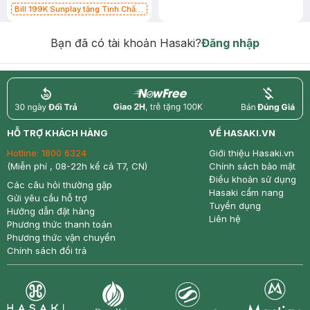
Bill 199K Sunplay tặng Tinh Chất
Chống Nắng 7g trị giá 30K (SL có
hạn)
Bạn đã có tài khoản Hasaki?
Đăng nhập
return
nowfree
price
HỖ TRỢ KHÁCH HÀNG
VỀ HASAKI.VN
Hotline:
1800 6324
Giới thiệu Hasaki.vn
(Miễn phí , 08-22h kể cả T7, CN)
Chính sách bảo mật
Điều khoản sử dụng
Các câu hỏi thường gặp
Hasaki cẩm nang
Gửi yêu cầu hỗ trợ
Tuyển dụng
Hướng dẫn đặt hàng
Liên hệ
Phương thức thanh toán
Phương thức vận chuyển
Chính sách đổi trả