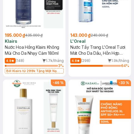
195.000 ₫
143.000 ₫
435.000 ₫
249.000 ₫
Klairs
L'Oreal
Nước Hoa Hồng Klairs Không
Nước Tẩy Trang L'Oreal Tươi
Mùi Cho Da Nhạy Cảm 180ml
Mát Cho Da Dầu, Hỗn Hợp
400ml
(148)
1.7k/tháng
(298)
1.9k/tháng
4.8
4.8
3
%
64
%
Bill Klairs từ 299k Tặng Mặt Nạ
Làm Dịu Da & Kiểm Soát Dầu Nhờn
25ml (SL Có Hạn)
-
46
%
-
33
%