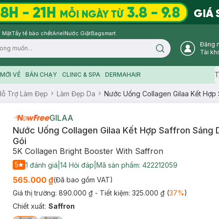
 Mặt
Tẩy tế bào chết
Ariel
Nước Giặt
Bagsmart
Đăng 
Search icon
Tài kh
T
MỚI VỀ
BÁN CHẠY
CLINIC & SPA
DERMAHAIR
Hỗ Trợ Làm Đẹp
Làm Đẹp Da
Nước Uống Collagen Gilaa Kết Hợp 
GILAA
Nước Uống Collagen Gilaa Kết Hợp Saffron Sáng 
Gói
5K Collagen Bright Booster With Saffron
5
1
đánh giá
|
14
Hỏi đáp
|
Mã sản phẩm:
422212059
565.000 ₫
(Đã bao gồm VAT)
Giá thị trường:
890.000 ₫
- Tiết kiệm:
325.000 ₫
(
37
%
)
Chiết xuất
:
Saffron