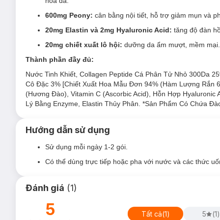
2. Nước Uống Collagen Gilaa Kết Hợp Peony Câ
hóa da.
600mg Peony:
cân bằng nội tiết, hỗ trợ giảm mụn và 
Nước Uống Collagen Gilaa 5K Bright Booster With Peony
(từ cá) thành đơn vị nhỏ nhất chỉ từ 300Da trở xuống (nhỏ hơ
20mg Elastin và 2mg Hyaluronic Acid:
tăng độ đàn hồ
200 lần, mang lại hiệu quả nhanh và vượt trội hơn. Ngoài hà
20mg chiết xuất lô hội:
dưỡng da ẩm mượt, mềm mại.
Peony giúp đẩy nhanh quá trình trẻ hóa trẻ hóa, giúp da săn 
tiết.
Thành phần đầy đủ:
Nước Tinh Khiết, Collagen Peptide Cá Phân Tử Nhỏ 300Da 2
Cô Đặc 3% [Chiết Xuất Hoa Mẫu Đơn 94% (Hàm Lượng Rắn 6.4%
(Hương Đào), Vitamin C (Ascorbic Acid), Hỗn Hợp Hyaluronic 
Lý Bằng Enzyme, Elastin Thủy Phân. *Sản Phẩm Có Chứa Đà
Ưu thế nổi bật:
Hướng dẫn sử dụng
5000mg Collagen siêu phân tử
có khối lượng siêu nhỏ 
hóa da.
Sử dụng mỗi ngày 1-2 gói.
600mg Peony
cân bằng nội tiết, hỗ trợ giảm mụn và p
Có thể dùng trực tiếp hoặc pha với nước và các thức uô
20mg Elastin và 2mg Hyaluronic Acid
tăng độ đàn hồ
Đánh giá
(
1
)
20mg chiết xuất lô hội
dưỡng da ẩm mượt, mềm mại.
Hương đào ngọt ngào, không tanh, dễ uống.
5
Tất cả
(
1
)
5
(
1
)