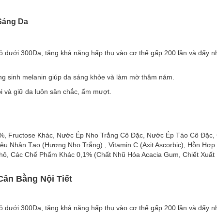
 Sáng Da
 dưới 300Da, tăng khả năng hấp thụ vào cơ thể gấp 200 lần và đẩy nha
ăng sinh melanin giúp da sáng khỏe và làm mờ thâm nám.
i và giữ da luôn săn chắc, ẩm mượt.
dưới 300Da, tăng khả năng hấp thụ vào cơ thể gấp 200 lần và đẩy nhan
ăng sinh melanin giúp da sáng khỏe và làm mờ thâm nám.
 và giữ da luôn săn chắc, ẩm mượt.
5%, Fructose Khác, Nước Ép Nho Trắng Cô Đặc, Nước Ép Táo Cô Đặc, 
ệu Nhân Tạo (Hương Nho Trắng) , Vitamin C (Axit Ascorbic), Hỗn Hợp 
 Khô, Các Chế Phẩm Khác 0,1% (Chất Nhũ Hóa Acacia Gum, Chiết Xuấ
n Bằng Nội Tiết
 dưới 300Da, tăng khả năng hấp thụ vào cơ thể gấp 200 lần và đẩy nha