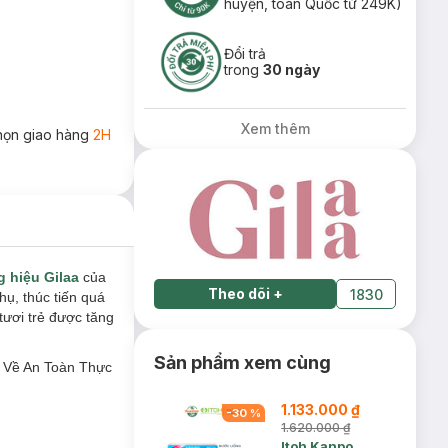
huyện, toàn Quốc từ 249K)
Đổi trả
trong
30 ngày
Xem thêm
họn giao hàng
2H
 hiệu Gilaa
của
Theo dõi
+
1830
̣, thúc tiến quá
 tươi trẻ được tăng
Sản phẩm xem cùng
P Về An Toàn Thực
1.133.000 ₫
-
30
%
1.620.000 ₫
Itoh Kanpo