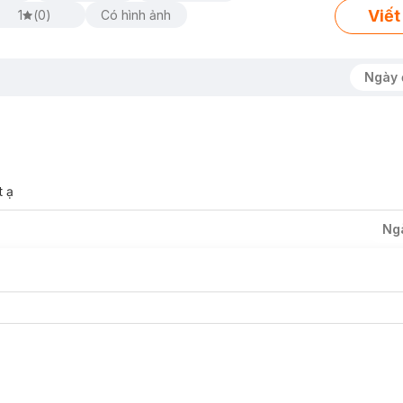
Viết
1
(
0
)
Có hình ảnh
Ngày 
ớt.
t ạ
Ng