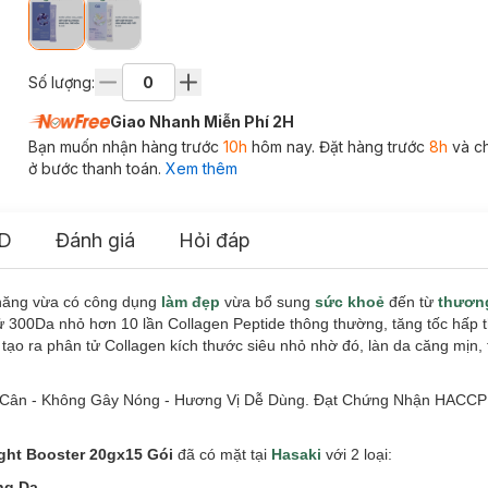
Số lượng:
Giao Nhanh Miễn Phí 2H
Bạn muốn nhận hàng trước
10h
hôm nay. Đặt hàng trước
8h
và c
ở bước thanh toán.
Xem thêm
D
Đánh giá
Hỏi đáp
năng vừa có công dụng
làm đẹp
vừa bổ sung
sức khoẻ
đến từ
thương
0Da nhỏ hơn 10 lần Collagen Peptide thông thường, tăng tốc hấp thu
để tạo ra phân tử Collagen kích thước siêu nhỏ nhờ đó, làn da căng mịn,
Cân - Không Gây Nóng - Hương Vị Dễ Dùng. Đạt Chứng Nhận HACC
ight Booster
20gx15 Gói
đã có mặt tại
Hasaki
với 2 loại:
áng Da