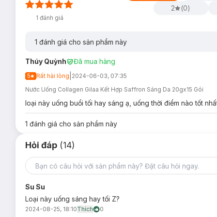
2
(
0
)
1
đánh giá
1
đánh giá cho sản phẩm này
Bảo quản:
Nơi khô ráo thoáng mát.
Thúy Quỳnh
Đã mua hàng
Tránh ánh nắng trực tiếp, nơi có nhiệt độ cao hoặc ẩm ư
|
5
Rất hài lòng
2024-06-03, 07:35
Đậy nắp kín sau khi sử dụng.
Nước Uống Collagen Gilaa Kết Hợp Saffron Sáng Da 20gx15 Gói
loại này uống buổi tối hay sáng ạ, uống thời điểm nào tốt nhấ
Thông số sản phẩm:
Dung tích:
15 Gói (20g/ Gói)
1
đánh giá cho sản phẩm này
Thương hiệu:
Gilaa
Hỏi đáp
(14)
Xuất xứ thương hiệu:
Hàn Quốc
Sản xuất tại:
Hàn Quốc
Hạn sử dụng:
24 tháng kể từ ngày sản xuất.
Su Su
Loại này uống sáng hay tối Z?
2024-08-25, 18:10
Thích
0