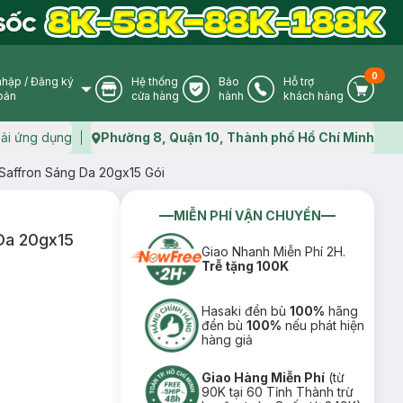
0
nhập
/
Đăng ký
Hệ thống
Bảo
Hỗ trợ
User Icon
Store Icon
Warranty Icon
Phone Icon
Cart I
oản
cửa hàng
hành
khách hàng
ải ứng dụng
Phường 8, Quận 10, Thành phố Hồ Chí Minh
Map icon
Saffron Sáng Da 20gx15 Gói
MIỄN PHÍ VẬN CHUYỂN
Da 20gx15
Giao Nhanh Miễn Phí 2H.
Trễ tặng 100K
Hasaki đền bù
100%
hãng
đền bù
100%
nếu phát hiện
hàng giả
Giao Hàng Miễn Phí
(từ
90K tại 60 Tỉnh Thành trừ