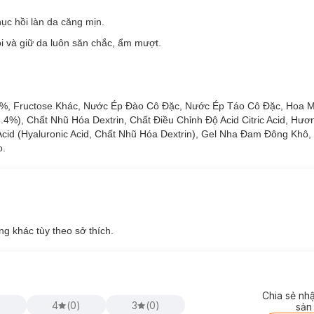
n Bằng Nội Tiết
phục hồi làn da căng mịn.
áp dụng công nghệ hiện đại nhất hiện nay đó là thủy phân hoàn toàn 
n 10 lần Collagen Peptide thông thường) nên có thể được hấp thụ vào
i và giữ da luôn săn chắc, ẩm mượt.
m lượng cao 5000mg Collagen Siêu Phân Tử, sản phẩm còn kết hợp thê
chắc, đàn hồi, điều hòa hormone, hỗ trợ giảm mụn, phục hồi căng mịn
5%, Fructose Khác, Nước Ép Đào Cô Đặc, Nước Ép Táo Cô Đặc, Hoa 
), Chất Nhũ Hóa Dextrin, Chất Điều Chỉnh Độ Acid Citric Acid, Hươ
Acid (Hyaluronic Acid, Chất Nhũ Hóa Dextrin), Gel Nha Đam Đông Khô,
o.
dưới 300Da, tăng khả năng hấp thụ vào cơ thể gấp 200 lần và đẩy nhan
hục hồi làn da căng mịn.
́ng khác tùy theo sở thích.
i và giữ da luôn săn chắc, ẩm mượt.
Chia sẻ nh
4
(
0
)
3
(
0
)
sản