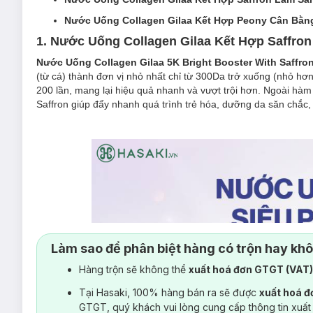
Nước Uống Collagen Gilaa Kết Hợp Peony Cân Bằng 
1. Nước Uống Collagen Gilaa Kết Hợp Saffro
Nước Uống Collagen Gilaa 5K Bright Booster With Saffro
(từ cá) thành đơn vị nhỏ nhất chỉ từ 300Da trở xuống (nhỏ hơ
200 lần, mang lại hiệu quả nhanh và vượt trội hơn. Ngoài hà
Saffron giúp đẩy nhanh quá trình trẻ hóa, dưỡng da săn ch
Làm sao để phân biệt hàng có trộn hay kh
Hàng trộn sẽ không thể
xuất hoá đơn GTGT (VAT
Tại Hasaki, 100% hàng bán ra sẽ được
xuất hoá 
GTGT, quý khách vui lòng cung cấp thông tin xuất