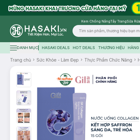
Kem Chống Nắng
Tẩy Trang
Sữa Rửa
Logo
DANH MỤC
HASAKI DEALS
HOT DEALS
THƯƠNG HIỆU
HÀNG 
Hamburger icon
Trang chủ
Sức Khỏe - Làm Đẹp
Thực Phẩm Chức Năng