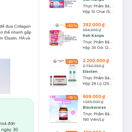
Thực Phẩm Bảo Vệ Sức Khỏe EX Placenta
Hộp 10 Chai (50ml/Chai)
292.000 ₫
-
50
%
 để đưa Collagen
584.000 ₫
 cơ thể nhanh gấp
Itoh Kanpo
m Elastin, HA và
Thực Phẩm Bảo Vệ Sức Khỏe Sapril Collagen 2G
Hộp 30 Gói (2G/Gói)
2.200.000 ₫
-
20
%
2.750.000 ₫
Elasten
Thực Phẩm Bảo Vệ Sức Khoẻ Elasten
Hộp 28 Lọ (25ml/Lọ)
959.000 ₫
-
10
%
1.065.900 ₫
Blackmores
Thực Phẩm Bảo Vệ Sức Khỏe Blackmores Evening Primrose Oil
190 Viên/Lọ
 hoá đơn
 ngày. 30