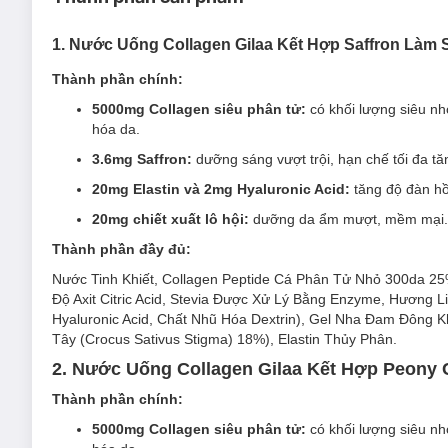
1. Nước Uống Collagen Gilaa Kết Hợp Saffron Làm
Thành phần chính:
5000mg Collagen siêu phân tử:
có khối lượng siêu nhỏ
hóa da.
Ưu thế nổi bật:
3.6mg Saffron:
dưỡng sáng vượt trội, hạn chế tối đa t
20mg Elastin và 2mg Hyaluronic Acid:
tăng độ đàn hồ
5000mg Collagen siêu phân tử
có khối lượng siêu nhỏ 
hóa da.
20mg chiết xuất lô hội:
dưỡng da ẩm mượt, mềm mại.
3.6mg Saffron
dưỡng sáng vượt trội, hạn chế tối đa t
Thành phần đầy đủ:
20mg Elastin và 2mg Hyaluronic Acid
tăng độ đàn hồi
Nước Tinh Khiết, Collagen Peptide Cá Phân Tử Nhỏ 300da 2
Độ Axit Citric Acid, Stevia Được Xử Lý Bằng Enzyme, Hương Li
20mg chiết xuất lô hội
dưỡng da ẩm mượt, mềm mại.
Hyaluronic Acid, Chất Nhũ Hóa Dextrin), Gel Nha Đam Đông
Hương nho tươi mát, không tanh, dễ uống.
Tây (Crocus Sativus Stigma) 18%), Elastin Thủy Phân.
2. Nước Uống Collagen Gilaa Kết Hợp Peony Câ
Thành phần chính:
5000mg Collagen siêu phân tử:
có khối lượng siêu nhỏ