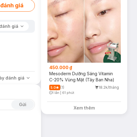
 đánh giá
đánh giá
450.000 ₫
Mesoderm Dưỡng Sáng Vitamin
ày đánh giá
C-20% Vùng Mặt (Tây Ban Nha)
(1)
18.2k/tháng
5.0
1 lần
|
61 phút
Timer Gray Icon
Gửi
Xem thêm