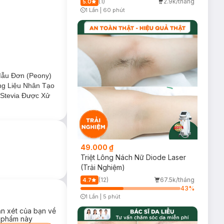
(1)
2.9k/tháng
5.0
1 Lần
|
60 phút
Timer Gray Icon
để đưa Collagen
 cơ thể nhanh gấp
m Elastin, HA và
 và cân bằng nội
Mẫu Đơn (Peony)
ng Liệu Nhân Tạo
 Stevia Được Xử
h hiệu quả trẻ
49.000 ₫
Triệt Lông Nách Nữ Diode Laser
(Trải Nghiệm)
(12)
67.5k/tháng
4.7
43
%
1 Lần
|
5 phút
Timer Gray Icon
ận xét của bạn về
 phẩm này