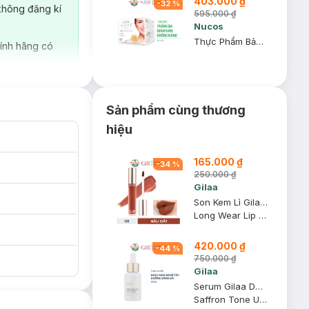
403.000 ₫
-
32
%
không đăng kí
595.000 ₫
Nucos
Thực Phẩm Bảo Vệ Sức Khỏe Nucos White
ính hãng có
Sản phẩm cùng thương
hiệu
165.000 ₫
-
34
%
250.000 ₫
Gilaa
Son Kem Lì Gilaa Thế Hệ Mới 03 Sunshine Day - Nâu Đất 5g
Long Wear Lip Cream
420.000 ₫
-
44
%
750.000 ₫
Gilaa
Serum Gilaa Dưỡng Sáng Từ Nhụy Hoa Nghệ Tây 20ml
Saffron Tone Up Repair Serum