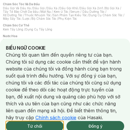
Chăm Sóc Tóc Và Da Đầu
Dầu Gội Và Dầu Xả
/
Dầu Gội
/
Dầu Xả
/
Dầu Gội Khô
/
Dầu Gội Xả 2in1
/
Bộ Gội Xả
/
Tẩy Tế Bào Chết Da Đầu
/
Mặt Nạ / Kem Ủ Tóc
/
Serum / Dầu Dưỡng Tóc
/
Xịt Dưỡng Tóc
/
Thuốc Nhuộm Tóc
/
Sản Phẩm Tạo Kiểu Tóc
/
Dụng Cụ Chăm Sóc Tóc
/
Máy Sấy Tóc
/
Lược
/
Bộ Chăm Sóc Tóc
/
Phụ Kiện Tóc
Chăm Sóc Cơ Thể
Kem Tẩy Lông
/
Dụng Cụ Tẩy Lông
Nước Hoa
Nước Hoa Nữ
/
Nước Hoa Nam
/
Nước Hoa Cao Cấp
/
Xịt Thơm Toàn Thân
/
Nước Hoa Vùng Kín
Notice about cookies usage
BIỂU NGỮ COOKIE
Chăm Sóc Cá Nhân
Chúng tôi quan tâm đến quyền riêng tư của bạn.
Chống Muỗi
/
Khẩu Trang
/
Máy Massage
/
Mặt Nạ Xông Hơi
/
Nước Rửa Tay
/
Sản Phẩm Chăm Sóc Khác
/
Bàn Chải Đánh Răng
/
Bàn Chải Điện
/
Chúng tôi sử dụng các cookie cần thiết để vận hành
Hỗ Trợ Trắng Răng
/
Kem Đánh Răng
/
Máy Tăm Nước
/
Nước Súc Miệng
/
Tăm / Chỉ Nha Khoa
/
Xịt Thơm Miệng
/
Dung Dịch Vệ Sinh
/
Dưỡng Vùng Kín
/
website của chúng tôi và đồng hành cùng bạn trong
Khăn Ướt Vệ Sinh Vùng Kín
/
Băng Vệ Sinh
/
Tampon
/
Bọt Cạo Râu
/
Dao Cạo Râu
/
Máy Cạo Râu
suốt quá trình điều hướng. Với sự đồng ý của bạn,
Vấn Đề Về Da
chúng tôi và các đối tác của chúng tôi cũng sử dụng
Da Dầu / Lỗ Chân Lông To
/
Da Khô / Mất Nước
/
Da Lão Hóa
/
Da Mụn
/
Da Nhạy Cảm / Kích Ứng
/
Da Xỉn Màu
/
Thâm / Nám / Tàn Nhang
/
cookie để theo dõi các hoạt động trực tuyến của
Quầng Thâm & Bọng Mắt
/
Sẹo
/
Viêm Da Cơ Địa
bạn, đề xuất nội dung và quảng cáo phù hợp với sở
Dụng Cụ / Phụ Kiện Chăm Sóc Da
Chat i
Bông Tẩy Trang
/
Khăn Lau Mặt Khô
/
Dụng Cụ / Máy Rửa Mặt
/
Máy Chăm Sóc Da
/
thích và ưu tiên của bạn cũng như các chức năng
Dụng Cụ Chăm Sóc Khác
liên quan đến mạng xã hội. Để biết thêm thông tin,
hãy truy cập
Chính sách cookie
của Hasaki.
NowFree 2H
Giao Nhanh Miễn Phí 2H
Xem chi tiết
Từ chối
Đồng ý
THÔNG BÁO
337 CN TẠM HẾT SP
KHI CÓ HÀNG ONLINE