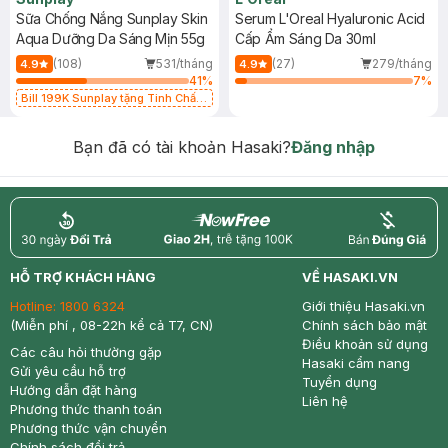
Sữa Chống Nắng Sunplay Skin
Serum L'Oreal Hyaluronic Acid
Aqua Dưỡng Da Sáng Mịn 55g
Cấp Ẩm Sáng Da 30ml
(108)
531/tháng
(27)
279/tháng
4.9
4.9
41
%
7
%
Bill 199K Sunplay tặng Tinh Chất
Chống Nắng 7g trị giá 30K (SL có
hạn)
Bạn đã có tài khoản Hasaki?
Đăng nhập
return
nowfree
price
HỖ TRỢ KHÁCH HÀNG
VỀ HASAKI.VN
Hotline:
1800 6324
Giới thiệu Hasaki.vn
(Miễn phí , 08-22h kể cả T7, CN)
Chính sách bảo mật
Điều khoản sử dụng
Các câu hỏi thường gặp
Hasaki cẩm nang
Gửi yêu cầu hỗ trợ
Tuyển dụng
Hướng dẫn đặt hàng
Liên hệ
Phương thức thanh toán
Phương thức vận chuyển
Chính sách đổi trả