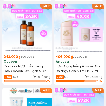
-
59
%
-
42
%
243.000 ₫
406.000 ₫
590.000 ₫
702.000 ₫
Cocoon
Anessa
Combo 2 Nước Tẩy Trang Bí
Sữa Chống Nắng Anessa Cho
Đao Cocoon Làm Sạch & Giảm
Da Nhạy Cảm & Trẻ Em 60ml
Dầu 500ml
(Mới)
(57)
1.6k/tháng
(23)
436/tháng
5.0
5.0
2
%
71
%
-
40
%
-
58
%