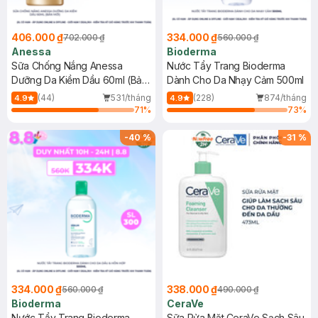
406.000 ₫
334.000 ₫
702.000 ₫
560.000 ₫
Anessa
Bioderma
Sữa Chống Nắng Anessa
Nước Tẩy Trang Bioderma
Dưỡng Da Kiềm Dầu 60ml (Bản
Dành Cho Da Nhạy Cảm 500ml
Mới)
(44)
531/tháng
(228)
874/tháng
4.9
4.9
71
%
73
%
-
40
%
-
31
%
334.000 ₫
338.000 ₫
560.000 ₫
490.000 ₫
Bioderma
CeraVe
Nước Tẩy Trang Bioderma
Sữa Rửa Mặt CeraVe Sạch Sâu