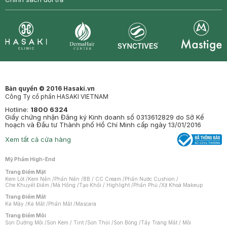
Synctives
Clinic
Dermahair
Mastige
Bản quyền © 2016 Hasaki.vn
Công Ty cổ phần HASAKI VIETNAM
Hotline:
1800 6324
Giấy chứng nhận Đăng ký Kinh doanh số 0313612829 do Sở Kế
hoạch và Đầu tư Thành phố Hồ Chí Minh cấp ngày 13/01/2016
Xem tất cả cửa hàng
Mỹ Phẩm High-End
Trang Điểm Mặt
Kem Lót
/
Kem Nền
/
Phấn Nền
/
BB / CC Cream
/
Phấn Nước Cushion
/
Che Khuyết Điểm
/
Má Hồng
/
Tạo Khối / Highlight
/
Phấn Phủ
/
Xịt Khoá Makeup
Trang Điểm Mắt
Kẻ Mày
/
Kẻ Mắt
/
Phấn Mắt
/
Mascara
Trang Điểm Môi
Son Dưỡng Môi
/
Son Kem / Tint
/
Son Thỏi
/
Son Bóng
/
Tẩy Trang Mắt / Môi