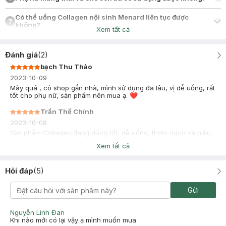
Có thể uống Collagen nội sinh Menard liên tục được
không?
Xem tất cả
Đánh giá
(
2
)
bạch Thu Thảo
2023-10-09
Mày quá , có shop gần nhà, mình sử dụng đã lâu, vị dễ uống, rất
tốt cho phụ nữ, sản phẩm nên mua ạ. ❤️
Trần Thế Chính
2023-10-08
Sản phẩm Collagen đang dùng tốt, dễ uống, thơm ngon và hiệu
quả rõ. Mai sẽ qua shop Rạch Giá để mua.
Xem tất cả
Hỏi đáp
(
5
)
Gửi
Nguyễn Linh Đan
Khi nào mới có lại vậy ạ mình muốn mua