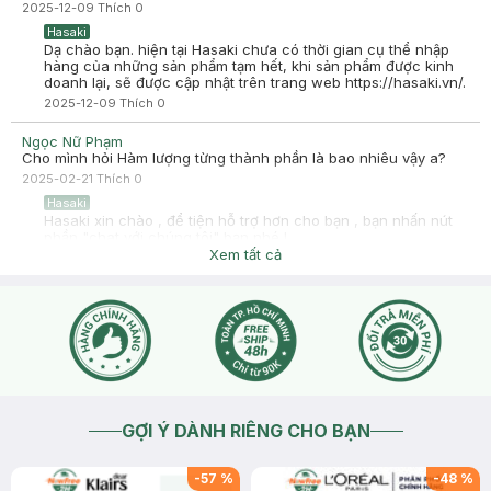
2025-12-09
Thích
0
Hasaki
Dạ chào bạn. hiện tại Hasaki chưa có thời gian cụ thể nhập
hàng của những sản phẩm tạm hết, khi sản phẩm được kinh
doanh lại, sẽ được cập nhật trên trang web https://hasaki.vn/.
2025-12-09
Thích
0
Ngọc Nữ Phạm
Cho mình hỏi Hàm lượng từng thành phần là bao nhiêu vậy a?
2025-02-21
Thích
0
Hasaki
Hasaki xin chào , để tiện hỗ trợ hơn cho bạn , bạn nhấn nút
phần "chat với chúng tôi" bạn nhé !
Xem tất cả
2025-02-22
Thích
0
GỢI Ý DÀNH RIÊNG CHO BẠN
-
57
%
-
48
%