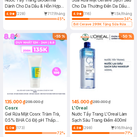
Dành Cho Da Dầu & Hỗn Hợp
Cho Da Thường Đến Da Dầu
500ml
473ml
(228)
717/tháng
(116)
1.5k/tháng
4.9
4.9
45
%
34
%
Bill Cerave 299K Tặng Sữa Rửa
Mặt Cerave 30ml (SL có hạn)
-
55
%
-
50
%
135.000 ₫
145.000 ₫
298.000 ₫
289.000 ₫
Cosrx
L'Oreal
Gel Rửa Mặt Cosrx Tràm Trà,
Nước Tẩy Trang L'Oreal Làm
0.5% BHA Có Độ pH Thấp
Sạch Sâu Trang Điểm 400ml
150ml
(173)
(298)
916/tháng
5.0
4.8
72
%
71
%