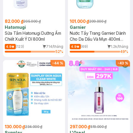
82.000 ₫
101.000 ₫
205.000 ₫
209.000 ₫
Hatomugi
Garnier
Sữa Tắm Hatomugi Dưỡng Ẩm
Nước Tẩy Trang Garnier Dành
Chiết Xuất Ý Dĩ 800ml
Cho Da Dầu Và Mụn 400ml
(Mới)
(123)
714/tháng
(69)
1.2k/tháng
4.9
4.9
52
%
49
%
-
44
%
-
43
%
130.000 ₫
297.000 ₫
234.000 ₫
519.000 ₫
Sunplay
L'Oreal