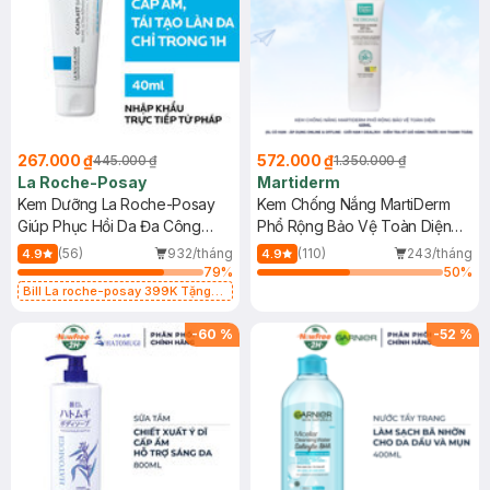
267.000 ₫
572.000 ₫
445.000 ₫
1.350.000 ₫
La Roche-Posay
Martiderm
Kem Dưỡng La Roche-Posay
Kem Chống Nắng MartiDerm
Giúp Phục Hồi Da Đa Công
Phổ Rộng Bảo Vệ Toàn Diện
Dụng 40ml
40ml
(56)
932/tháng
(110)
243/tháng
4.9
4.9
79
%
50
%
Bill La roche-posay 399K Tặng
Gel rửa mặt da dầu nhạy cảm 50ml
(SL có hạn)
-
60
%
-
52
%