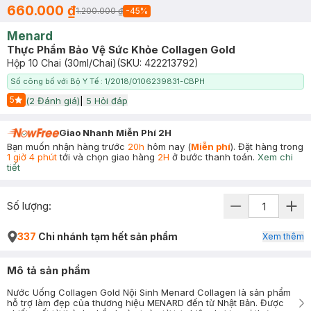
660.000 ₫
1.200.000 ₫
-
45
%
Menard
Thực Phẩm Bảo Vệ Sức Khỏe Collagen Gold
Hộp 10 Chai (30ml/Chai)
(SKU:
422213792
)
Số công bố với Bộ Y Tế : 1/2018/0106239831-CBPH
5
(
2
Đánh giá)
|
5
Hỏi đáp
Start Icon
Giao Nhanh Miễn Phí 2H
Bạn muốn nhận hàng trước
20h
hôm nay (
Miễn phí
). Đặt hàng trong
1 giờ 4 phút
tới và chọn giao hàng
2H
ở bước thanh toán.
Xem chi
tiết
Số lượng:
337
Chi nhánh tạm hết sản phẩm
Xem thêm
Mô tả sản phẩm
Nước Uống Collagen Gold Nội Sinh Menard Collagen là sản phẩm
hỗ trợ làm đẹp của thương hiệu MENARD đến từ Nhật Bản. Được