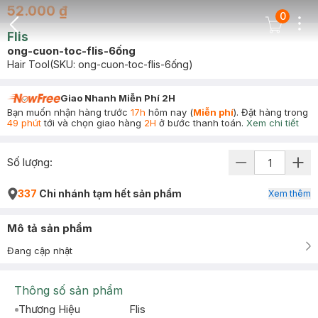
52.000 ₫
0
Dots
Cart Icon
Flis
Back Icon
ong-cuon-toc-flis-6ống
Hair Tool
(SKU:
ong-cuon-toc-flis-6ống
)
Giao Nhanh Miễn Phí 2H
Bạn muốn nhận hàng trước
17h
hôm nay (
Miễn phí
). Đặt hàng trong
49 phút
tới và chọn giao hàng
2H
ở bước thanh toán.
Xem chi tiết
Số lượng:
337
Chi nhánh tạm hết sản phẩm
Xem thêm
Mô tả sản phẩm
Đang cập nhật
Thông số sản phẩm
Thương Hiệu
Flis