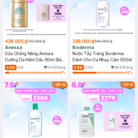
428.000 ₫
338.000 ₫
702.000 ₫
560.000 ₫
Anessa
Bioderma
Sữa Chống Nắng Anessa
Nước Tẩy Trang Bioderma
Dưỡng Da Kiềm Dầu 60ml (Bản
Dành Cho Da Nhạy Cảm 500ml
Mới)
(44)
504/tháng
(228)
864/tháng
4.9
4.9
8
%
46
%
-
40
%
-
33
%