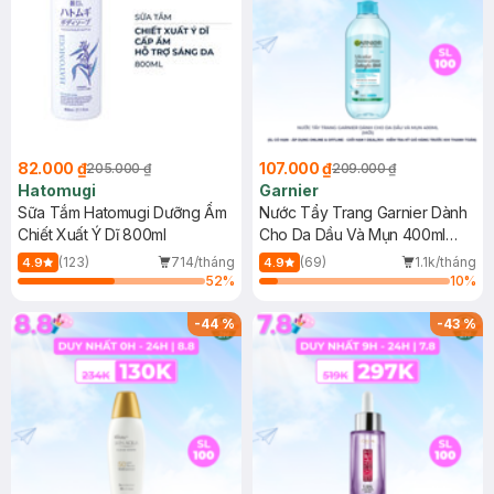
82.000 ₫
107.000 ₫
205.000 ₫
209.000 ₫
Hatomugi
Garnier
Sữa Tắm Hatomugi Dưỡng Ẩm
Nước Tẩy Trang Garnier Dành
Chiết Xuất Ý Dĩ 800ml
Cho Da Dầu Và Mụn 400ml
(Mới)
(123)
714/tháng
(69)
1.1k/tháng
4.9
4.9
52
%
10
%
-
44
%
-
43
%