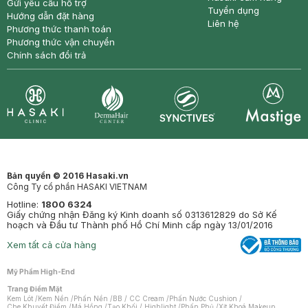
Gửi yêu cầu hỗ trợ
Tuyển dụng
Hướng dẫn đặt hàng
Liên hệ
Phương thức thanh toán
Phương thức vận chuyển
Chính sách đổi trả
Synctives
Clinic
Dermahair
Mastige
Bản quyền © 2016 Hasaki.vn
Công Ty cổ phần HASAKI VIETNAM
Hotline:
1800 6324
Giấy chứng nhận Đăng ký Kinh doanh số 0313612829 do Sở Kế
hoạch và Đầu tư Thành phố Hồ Chí Minh cấp ngày 13/01/2016
Xem tất cả cửa hàng
Mỹ Phẩm High-End
Trang Điểm Mặt
Kem Lót
/
Kem Nền
/
Phấn Nền
/
BB / CC Cream
/
Phấn Nước Cushion
/
Che Khuyết Điểm
/
Má Hồng
/
Tạo Khối / Highlight
/
Phấn Phủ
/
Xịt Khoá Makeup