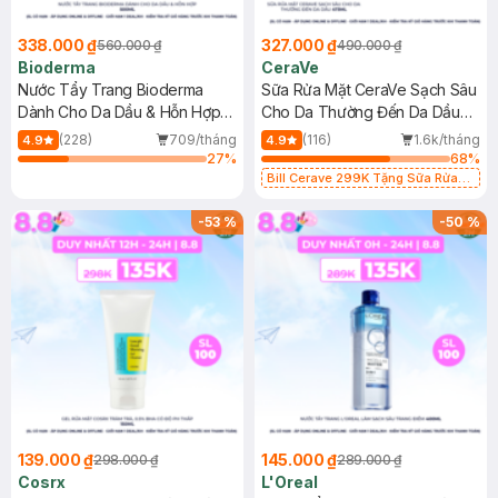
338.000 ₫
327.000 ₫
560.000 ₫
490.000 ₫
Bioderma
CeraVe
Nước Tẩy Trang Bioderma
Sữa Rửa Mặt CeraVe Sạch Sâu
Dành Cho Da Dầu & Hỗn Hợp
Cho Da Thường Đến Da Dầu
500ml
473ml
(228)
709/tháng
(116)
1.6k/tháng
4.9
4.9
27
%
68
%
Bill Cerave 299K Tặng Sữa Rửa
Mặt Cerave 30ml (SL có hạn)
-
53
%
-
50
%
139.000 ₫
145.000 ₫
298.000 ₫
289.000 ₫
Cosrx
L'Oreal