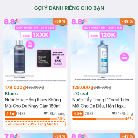
GỢI Ý DÀNH RIÊNG CHO BẠN
-
59
%
-
48
%
179.000 ₫
129.000 ₫
435.000 ₫
249.000 ₫
Klairs
L'Oreal
Nước Hoa Hồng Klairs Không
Nước Tẩy Trang L'Oreal Tươi
Mùi Cho Da Nhạy Cảm 180ml
Mát Cho Da Dầu, Hỗn Hợp
400ml
(148)
1.8k/tháng
(298)
2.1k/tháng
4.8
4.8
86
%
46
%
Bill Klairs từ 299k Tặng Mặt Nạ
Làm Dịu Da & Kiểm Soát Dầu Nhờn
25ml (SL Có Hạn)
-
54
%
-
43
%