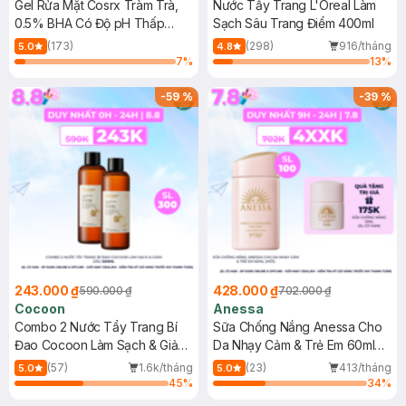
Gel Rửa Mặt Cosrx Tràm Trà,
Nước Tẩy Trang L'Oreal Làm
0.5% BHA Có Độ pH Thấp
Sạch Sâu Trang Điểm 400ml
150ml
(173)
(298)
916/tháng
5.0
4.8
7
%
13
%
-
59
%
-
39
%
243.000 ₫
428.000 ₫
590.000 ₫
702.000 ₫
Cocoon
Anessa
Combo 2 Nước Tẩy Trang Bí
Sữa Chống Nắng Anessa Cho
Đao Cocoon Làm Sạch & Giảm
Da Nhạy Cảm & Trẻ Em 60ml
Dầu 500ml
(Mới)
(57)
1.6k/tháng
(23)
413/tháng
5.0
5.0
45
%
34
%