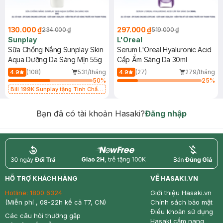
130.000 ₫
297.000 ₫
234.000 ₫
519.000 ₫
Sunplay
L'Oreal
Sữa Chống Nắng Sunplay Skin
Serum L'Oreal Hyaluronic Acid
Aqua Dưỡng Da Sáng Mịn 55g
Cấp Ẩm Sáng Da 30ml
(108)
531/tháng
(27)
279/tháng
4.9
4.9
50
%
25
%
Bill 199K Sunplay tặng Tinh Chất
Chống Nắng 7g trị giá 30K (SL có
hạn)
Bạn đã có tài khoản Hasaki?
Đăng nhập
return
nowfree
price
HỖ TRỢ KHÁCH HÀNG
VỀ HASAKI.VN
Hotline:
1800 6324
Giới thiệu Hasaki.vn
(Miễn phí , 08-22h kể cả T7, CN)
Chính sách bảo mật
Điều khoản sử dụng
Các câu hỏi thường gặp
Hasaki cẩm nang