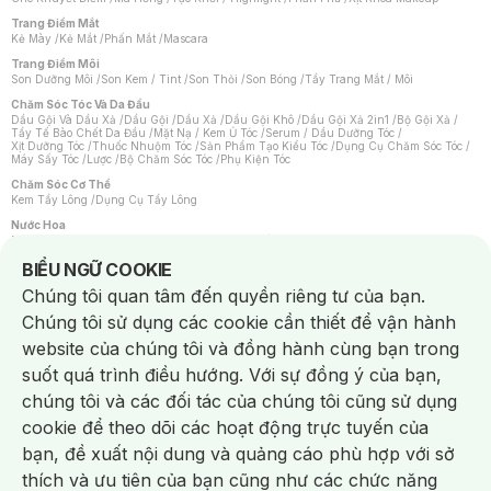
Trang Điểm Mắt
Kẻ Mày
/
Kẻ Mắt
/
Phấn Mắt
/
Mascara
Trang Điểm Môi
Son Dưỡng Môi
/
Son Kem / Tint
/
Son Thỏi
/
Son Bóng
/
Tẩy Trang Mắt / Môi
Chăm Sóc Tóc Và Da Đầu
Dầu Gội Và Dầu Xả
/
Dầu Gội
/
Dầu Xả
/
Dầu Gội Khô
/
Dầu Gội Xả 2in1
/
Bộ Gội Xả
/
Tẩy Tế Bào Chết Da Đầu
/
Mặt Nạ / Kem Ủ Tóc
/
Serum / Dầu Dưỡng Tóc
/
Xịt Dưỡng Tóc
/
Thuốc Nhuộm Tóc
/
Sản Phẩm Tạo Kiểu Tóc
/
Dụng Cụ Chăm Sóc Tóc
/
Máy Sấy Tóc
/
Lược
/
Bộ Chăm Sóc Tóc
/
Phụ Kiện Tóc
Chăm Sóc Cơ Thể
Kem Tẩy Lông
/
Dụng Cụ Tẩy Lông
Nước Hoa
Nước Hoa Nữ
/
Nước Hoa Nam
/
Nước Hoa Cao Cấp
/
Xịt Thơm Toàn Thân
/
Nước Hoa Vùng Kín
Notice about cookies usage
BIỂU NGỮ COOKIE
Chăm Sóc Cá Nhân
Chúng tôi quan tâm đến quyền riêng tư của bạn.
Chống Muỗi
/
Khẩu Trang
/
Máy Massage
/
Mặt Nạ Xông Hơi
/
Nước Rửa Tay
/
Sản Phẩm Chăm Sóc Khác
/
Bàn Chải Đánh Răng
/
Bàn Chải Điện
/
Chúng tôi sử dụng các cookie cần thiết để vận hành
Hỗ Trợ Trắng Răng
/
Kem Đánh Răng
/
Máy Tăm Nước
/
Nước Súc Miệng
/
Tăm / Chỉ Nha Khoa
/
Xịt Thơm Miệng
/
Dung Dịch Vệ Sinh
/
Dưỡng Vùng Kín
/
website của chúng tôi và đồng hành cùng bạn trong
Khăn Ướt Vệ Sinh Vùng Kín
/
Băng Vệ Sinh
/
Tampon
/
Bọt Cạo Râu
/
Dao Cạo Râu
/
Máy Cạo Râu
suốt quá trình điều hướng. Với sự đồng ý của bạn,
Vấn Đề Về Da
chúng tôi và các đối tác của chúng tôi cũng sử dụng
Da Dầu / Lỗ Chân Lông To
/
Da Khô / Mất Nước
/
Da Lão Hóa
/
Da Mụn
/
Da Nhạy Cảm / Kích Ứng
/
Da Xỉn Màu
/
Thâm / Nám / Tàn Nhang
/
cookie để theo dõi các hoạt động trực tuyến của
Quầng Thâm & Bọng Mắt
/
Sẹo
/
Viêm Da Cơ Địa
bạn, đề xuất nội dung và quảng cáo phù hợp với sở
Dụng Cụ / Phụ Kiện Chăm Sóc Da
Chat i
Bông Tẩy Trang
/
Khăn Lau Mặt Khô
/
Dụng Cụ / Máy Rửa Mặt
/
Máy Chăm Sóc Da
/
thích và ưu tiên của bạn cũng như các chức năng
Dụng Cụ Chăm Sóc Khác