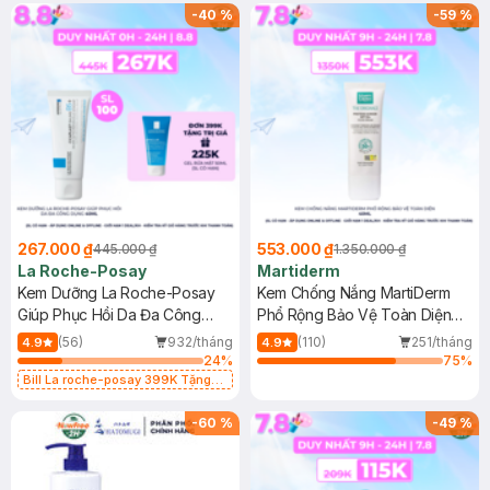
-
40
%
-
59
%
267.000 ₫
553.000 ₫
445.000 ₫
1.350.000 ₫
La Roche-Posay
Martiderm
Kem Dưỡng La Roche-Posay
Kem Chống Nắng MartiDerm
Giúp Phục Hồi Da Đa Công
Phổ Rộng Bảo Vệ Toàn Diện
Dụng 40ml
40ml
(56)
932/tháng
(110)
251/tháng
4.9
4.9
24
%
75
%
Bill La roche-posay 399K Tặng
Gel rửa mặt da dầu nhạy cảm 50ml
(SL có hạn)
-
60
%
-
49
%