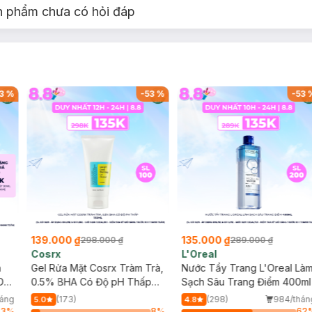
n phẩm chưa có hỏi đáp
3
%
-
53
%
-
53
139.000 ₫
135.000 ₫
298.000 ₫
289.000 ₫
Cosrx
L'Oreal
h
Gel Rửa Mặt Cosrx Tràm Trà,
Nước Tẩy Trang L'Oreal Là
Da
0.5% BHA Có Độ pH Thấp
Sạch Sâu Trang Điểm 400ml
150ml
háng
(173)
(298)
984/thán
5.0
4.8
23
%
8
%
62