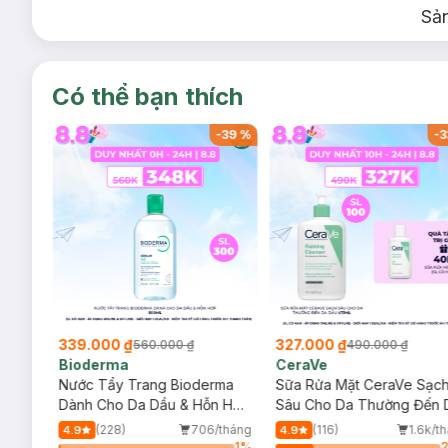
Sả
Có thể bạn thích
-
39
%
-
39
%
-
3
339.000 ₫
327.000 ₫
560.000 ₫
490.000 ₫
Bioderma
CeraVe
rma
Nước Tẩy Trang Bioderma
Sữa Rửa Mặt CeraVe Sạc
m
Dành Cho Da Dầu & Hỗn Hợp
Sâu Cho Da Thường Đến 
500ml
Dầu 473ml
/tháng
(228)
706/tháng
(116)
1.6k/t
4.9
4.9
6
%
1
%