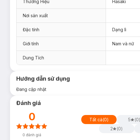
Thương Hiệu
Hasaki
Nơi sản xuất
Đặc tính
Dạng lì
Giới tính
Nam và nữ
Dung Tích
Hướng dẫn sử dụng
Đang cập nhật
Đánh giá
0
Tất cả
(
0
)
5
(
0
2
(
0
)
0
đánh giá