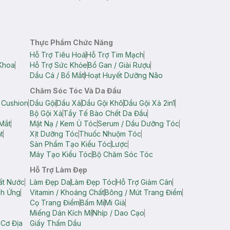
Thực Phẩm Chức Năng
Hỗ Trợ Tiêu Hoá
Hỗ Trợ Tim Mạch
Khoa
Hỗ Trợ Sức Khỏe
Bổ Gan / Giải Rượu
Dầu Cá / Bổ Mắt
Hoạt Huyết Dưỡng Não
Chăm Sóc Tóc Và Da Đầu
 Cushion
Dầu Gội
Dầu Xả
Dầu Gội Khô
Dầu Gội Xả 2in1
Bộ Gội Xả
Tẩy Tế Bào Chết Da Đầu
Mắt
Mặt Nạ / Kem Ủ Tóc
Serum / Dầu Dưỡng Tóc
t
Xịt Dưỡng Tóc
Thuốc Nhuộm Tóc
Sản Phẩm Tạo Kiểu Tóc
Lược
Máy Tạo Kiểu Tóc
Bộ Chăm Sóc Tóc
Hỗ Trợ Làm Đẹp
ất Nước
Làm Đẹp Da
Làm Đẹp Tóc
Hỗ Trợ Giảm Cân
ch Ứng
Vitamin / Khoáng Chất
Bông / Mút Trang Điểm
Cọ Trang Điểm
Bấm Mi
Mi Giả
Miếng Dán Kích Mí
Nhíp / Dao Cạo
 Cơ Địa
Giấy Thấm Dầu