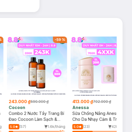
%
-
59
%
-
41
%
243.000 ₫
413.000 ₫
590.000 ₫
702.000 ₫
Cocoon
Anessa
m
Combo 2 Nước Tẩy Trang Bí
Sữa Chống Nắng Anessa
Đao Cocoon Làm Sạch &
Cho Da Nhạy Cảm & Trẻ Em
Giảm Dầu 500ml
60ml (Mới)
g
(57)
1.6k/tháng
(23)
428/tháng
5.0
5.0
%
9
%
42
%