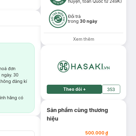
huyện, toàn Quốc từ 249K)
Đổi trả
trong
30 ngày
Xem thêm
 hoá đơn
 ngày. 30
không đăng kí
Theo dõi
+
353
ính hãng có
Sản phẩm cùng thương
hiệu
500.000 ₫