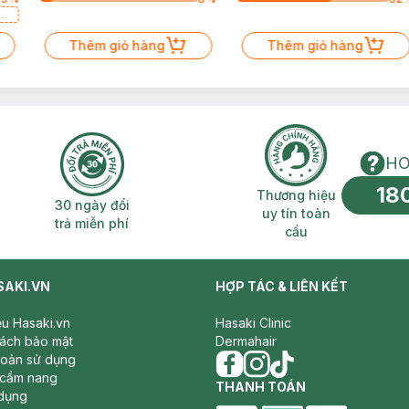
a
Thêm giỏ hàng
Thêm giỏ hàng
HO
18
n phí 2H
30 ngày đổi trả miễn phí
Thương hiệu uy 
Thương hiệu
30 ngày đổi
uy tín toàn
trả miễn phí
cầu
SAKI.VN
HỢP TÁC & LIÊN KẾT
iệu Hasaki.vn
Hasaki Clinic
sách bảo mật
Dermahair
hoản sử dụng
 cẩm nang
facebook
THANH TOÁN
instagram
tiktok
dụng