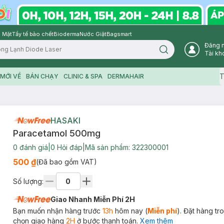
 Mặt
Tẩy tế bào chết
Bioderma
Nước Giặt
Bagsmart
Đăng 
Search icon
Tài kh
T
MỚI VỀ
BÁN CHẠY
CLINIC & SPA
DERMAHAIR
HASAKI
Paracetamol 500mg
0
đánh giá
|
0
Hỏi đáp
|
Mã sản phẩm:
322300001
500 ₫
(Đã bao gồm VAT)
Số lượng:
Giao Nhanh Miễn Phí 2H
Bạn muốn nhận hàng trước
13h
hôm nay (
Miễn phí
). Đặt hàng t
chọn giao hàng
2H
ở bước thanh toán.
Xem thêm