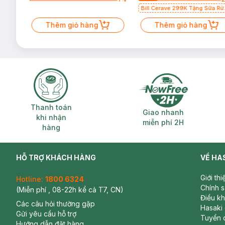
Bill Cerave 299K Tặng Sữa Rử
Mặt Cerave 30ml (SL có hạn)
Thêm giỏ hàng
Thêm giỏ hàng
Thanh toán khi nhận hàng
Giao nhanh miễ
Thanh toán
Giao nhanh
khi nhận
miễn phí 2H
hàng
HỖ TRỢ KHÁCH HÀNG
VỀ HA
Giới th
Hotline:
1800 6324
Chính 
(Miễn phí , 08-22h kể cả T7, CN)
Điều k
Các câu hỏi thường gặp
Hasaki
Gửi yêu cầu hỗ trợ
Tuyển 
Hướng dẫn đặt hàng