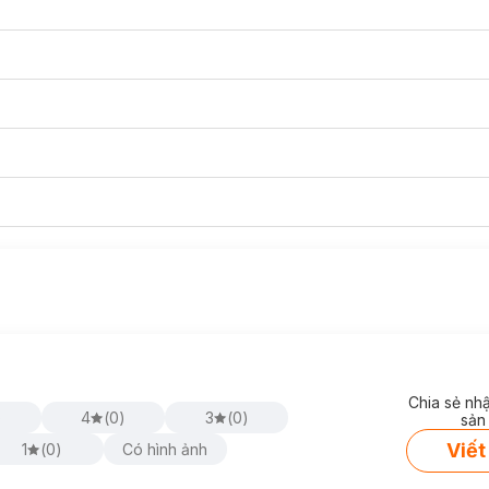
Chia sẻ nh
)
4
(
0
)
3
(
0
)
sản
Viết
1
(
0
)
Có hình ảnh