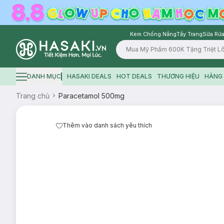
Kem Chống Nắng
Tẩy Trang
Sữa Rửa
Logo
DANH MỤC
HASAKI DEALS
HOT DEALS
THƯƠNG HIỆU
HÀNG 
Hamburger icon
Trang chủ
Paracetamol 500mg
Thêm vào danh sách yêu thích