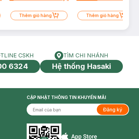
Thêm giỏ hàng
Thêm giỏ hàng
TLINE CSKH
TÌM CHI NHÁNH
HOTLINE CSKH
Tìm chi nhánh
00 6324
Hệ thống Hasaki
tín toàn cầu
CẬP NHẬT THÔNG TIN KHUYẾN MÃI
Đăng ký