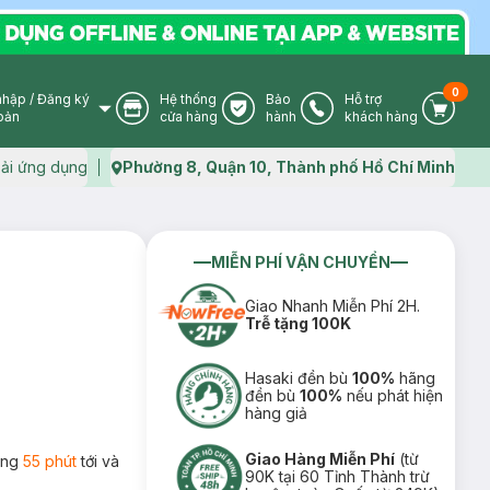
0
nhập
/
Đăng ký
Hệ thống
Bảo
Hỗ trợ
User Icon
Store Icon
Warranty Icon
Phone Icon
Cart I
oản
cửa hàng
hành
khách hàng
ải ứng dụng
Phường 8, Quận 10, Thành phố Hồ Chí Minh
Map icon
MIỄN PHÍ VẬN CHUYỂN
Giao Nhanh Miễn Phí 2H.
Trễ tặng 100K
Hasaki đền bù
100%
hãng
đền bù
100%
nếu phát hiện
hàng giả
Giao Hàng Miễn Phí
(từ
rong
55 phút
tới và
90K tại 60 Tỉnh Thành trừ