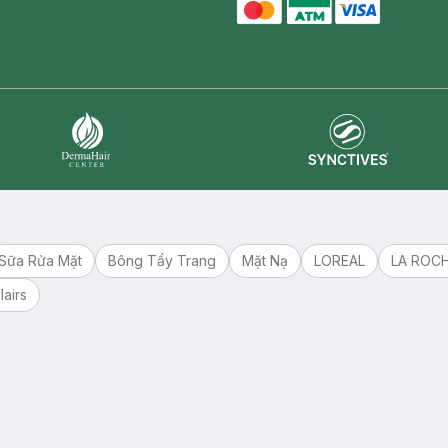
master card
ATM card
visa card
Synctives
Dermahair
Sữa Rửa Mặt
Bông Tẩy Trang
Mặt Nạ
LOREAL
LA ROC
lairs