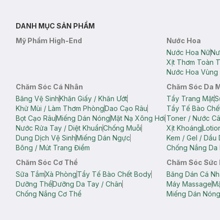
DANH MỤC SẢN PHẨM
Mỹ Phẩm High-End
Nước Hoa
Nước Hoa Nữ
Nư
Xịt Thơm Toàn 
Nước Hoa Vùng 
Chăm Sóc Cá Nhân
Chăm Sóc Da 
Băng Vệ Sinh
Khăn Giấy / Khăn Ướt
Tẩy Trang Mặt
S
Khử Mùi / Làm Thơm Phòng
Dao Cạo Râu
Tẩy Tế Bào Chế
Bọt Cạo Râu
Miếng Dán Nóng
Mặt Nạ Xông Hơi
Toner / Nước C
Nước Rửa Tay / Diệt Khuẩn
Chống Muỗi
Xịt Khoáng
Lotio
Dung Dịch Vệ Sinh
Miếng Dán Ngực
Kem / Gel / Dầu
Bông / Mút Trang Điểm
Chống Nắng Da 
Chăm Sóc Cơ Thể
Chăm Sóc Sức
Sữa Tắm
Xà Phòng
Tẩy Tế Bào Chết Body
Băng Dán Cá Nh
Dưỡng Thể
Dưỡng Da Tay / Chân
Máy Massage
Mặ
Chống Nắng Cơ Thể
Miếng Dán Nón