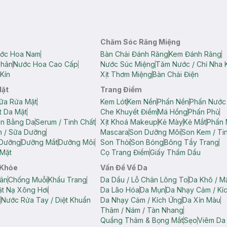
Chăm Sóc Răng Miệng
ớc Hoa Nam
Bàn Chải Đánh Răng
Kem Đánh Răng
Thân
Nước Hoa Cao Cấp
Nước Súc Miệng
Tăm Nước / Chỉ Nha 
Kín
Xịt Thơm Miệng
Bàn Chải Điện
Mặt
Trang Điểm
ữa Rửa Mặt
Kem Lót
Kem Nền
Phấn Nền
Phấn Nước
t Da Mặt
Che Khuyết Điểm
Má Hồng
Phấn Phủ
ân Bằng Da
Serum / Tinh Chất
Xịt Khoá Makeup
Kẻ Mày
Kẻ Mắt
Phấn 
n / Sữa Dưỡng
Mascara
Son Dưỡng Môi
Son Kem / Tin
 Dưỡng
Dưỡng Mắt
Dưỡng Môi
Son Thỏi
Son Bóng
Bông Tẩy Trang
Mặt
Cọ Trang Điểm
Giấy Thấm Dầu
 Khỏe
Vấn Đề Về Da
ân
Chống Muỗi
Khẩu Trang
Da Dầu / Lỗ Chân Lông To
Da Khô / M
t Nạ Xông Hơi
Da Lão Hóa
Da Mụn
Da Nhạy Cảm / Kí
g
Nước Rửa Tay / Diệt Khuẩn
Da Nhạy Cảm / Kích Ứng
Da Xỉn Màu
Thâm / Nám / Tàn Nhang
Quầng Thâm & Bọng Mắt
Sẹo
Viêm Da