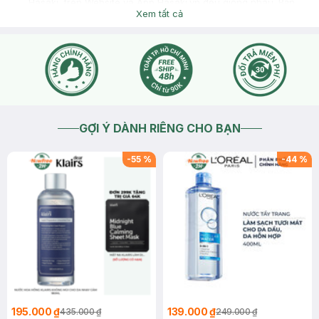
Hasaki, trên Website và App Hasaki.vn đều giống nhau. Bạn
đến trực tiếp cửa hàng để được nhân viên tư vấn cụ thể nhé.
Xem tất cả
Hoặc bạn có thể tham khảo thêm thông tin các chương trình
khuyến mãi đang diễn ra tại link sau đây:
https://hasaki.vn/deals-dang-dien-ra.html?
product_list_order=topsale
2026-06-18
Thích
0
GỢI Ý DÀNH RIÊNG CHO BẠN
-
55
%
-
44
%
195.000 ₫
139.000 ₫
435.000 ₫
249.000 ₫