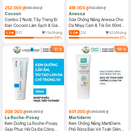
252.000 ₫
418.000 ₫
590.000 ₫
702.000 ₫
Cocoon
Anessa
Combo 2 Nước Tẩy Trang Bí
Sữa Chống Nắng Anessa Cho
Đao Cocoon Làm Sạch & Giảm
Da Nhạy Cảm & Trẻ Em 60ml
Dầu 500ml
(Mới)
(57)
1.5k/tháng
(23)
423/tháng
5.0
5.0
58
%
21
%
-
31
%
-
55
%
308.000 ₫
601.000 ₫
445.000 ₫
1.350.000 ₫
La Roche-Posay
Martiderm
Kem Dưỡng La Roche-Posay
Kem Chống Nắng MartiDerm
Giúp Phục Hồi Da Đa Công
Phổ Rộng Bảo Vệ Toàn Diện