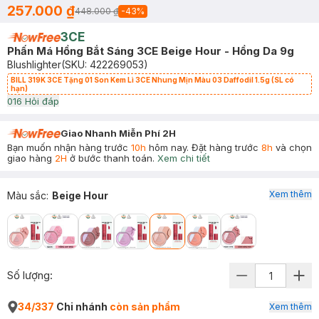
257.000 ₫
448.000 ₫
-
43
%
3CE
Phấn Má Hồng Bắt Sáng 3CE Beige Hour - Hồng Da 9g
Blushlighter
(SKU:
422269053
)
BILL 319K 3CE Tặng 01 Son Kem Lì 3CE Nhung Mịn Màu 03 Daffodil 1.5g (SL có
hạn)
0
16
Hỏi đáp
Giao Nhanh Miễn Phí 2H
Bạn muốn nhận hàng trước
10h
hôm nay. Đặt hàng trước
8h
và chọn
giao hàng
2H
ở bước thanh toán.
Xem chi tiết
Xem thêm
Màu sắc
:
Beige Hour
Số lượng:
34/337
Chi nhánh
còn sản phẩm
Xem thêm