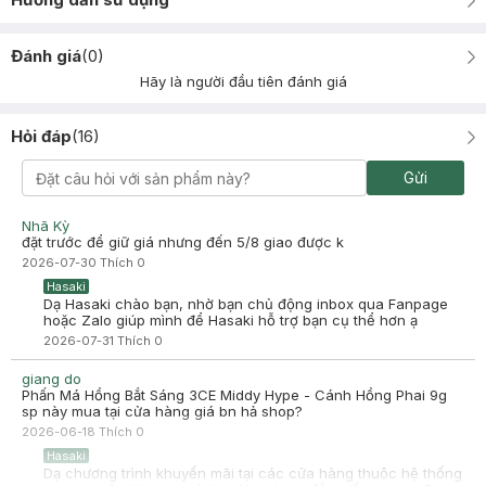
Đánh giá
(
0
)
Hãy là người đầu tiên đánh giá
Hỏi đáp
(
16
)
Gửi
Nhã Kỳ
đặt trước để giữ giá nhưng đến 5/8 giao được k
2026-07-30
Thích
0
Hasaki
Dạ Hasaki chào bạn, nhờ bạn chủ động inbox qua Fanpage
hoặc Zalo giúp mình để Hasaki hỗ trợ bạn cụ thể hơn ạ
2026-07-31
Thích
0
giang do
Phấn Má Hồng Bắt Sáng 3CE Middy Hype - Cánh Hồng Phai 9g
sp này mua tại cửa hàng giá bn hả shop?
2026-06-18
Thích
0
Hasaki
Dạ chương trình khuyến mãi tại các cửa hàng thuộc hệ thống