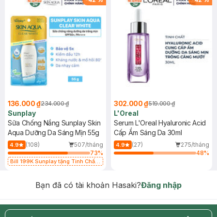
136.000 ₫
302.000 ₫
234.000 ₫
519.000 ₫
Sunplay
L'Oreal
Sữa Chống Nắng Sunplay Skin
Serum L'Oreal Hyaluronic Acid
Aqua Dưỡng Da Sáng Mịn 55g
Cấp Ẩm Sáng Da 30ml
(108)
507/tháng
(27)
275/tháng
4.9
4.9
73
%
48
%
Bill 199K Sunplay tặng Tinh Chất
Chống Nắng 7g trị giá 30K (SL có
hạn)
Bạn đã có tài khoản Hasaki?
Đăng nhập