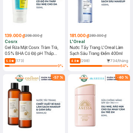
139.000 ₫
181.000 ₫
298.000 ₫
289.000 ₫
Cosrx
L'Oreal
Gel Rửa Mặt Cosrx Tràm Trà,
Nước Tẩy Trang L'Oreal Làm
0.5% BHA Có Độ pH Thấp
Sạch Sâu Trang Điểm 400ml
150ml
(173)
(298)
734/tháng
5.0
4.8
9
%
64
%
-
57
%
-
40
%