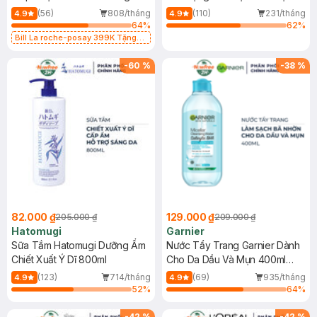
Dụng 40ml
40ml
(56)
808/tháng
(110)
231/tháng
4.9
4.9
64
%
62
%
Bill La roche-posay 399K Tặng
Gel rửa mặt da dầu nhạy cảm 50ml
(SL có hạn)
-
60
%
-
38
%
82.000 ₫
129.000 ₫
205.000 ₫
209.000 ₫
Hatomugi
Garnier
Sữa Tắm Hatomugi Dưỡng Ẩm
Nước Tẩy Trang Garnier Dành
Chiết Xuất Ý Dĩ 800ml
Cho Da Dầu Và Mụn 400ml
(Mới)
(123)
714/tháng
(69)
935/tháng
4.9
4.9
52
%
64
%
-
42
%
-
42
%