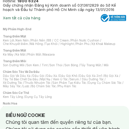
Hotline:
1800 6324
Giấy chứng nhận Đăng ký Kinh doanh số 0313612829 do Sở Kế
hoạch và Đầu tư Thành phố Hồ Chí Minh cấp ngày 13/01/2016
Xem tất cả cửa hàng
Mỹ Phẩm High-End
Trang Điểm Mặt
Kem Lót
/
Kem Nền
/
Phấn Nền
/
BB / CC Cream
/
Phấn Nước Cushion
/
Che Khuyết Điểm
/
Má Hồng
/
Tạo Khối / Highlight
/
Phấn Phủ
/
Xịt Khoá Makeup
Trang Điểm Mắt
Kẻ Mày
/
Kẻ Mắt
/
Phấn Mắt
/
Mascara
Trang Điểm Môi
Son Dưỡng Môi
/
Son Kem / Tint
/
Son Thỏi
/
Son Bóng
/
Tẩy Trang Mắt / Môi
Chăm Sóc Tóc Và Da Đầu
Dầu Gội Và Dầu Xả
/
Dầu Gội
/
Dầu Xả
/
Dầu Gội Khô
/
Dầu Gội Xả 2in1
/
Bộ Gội Xả
/
Tẩy Tế Bào Chết Da Đầu
/
Mặt Nạ / Kem Ủ Tóc
/
Serum / Dầu Dưỡng Tóc
/
Xịt Dưỡng Tóc
/
Thuốc Nhuộm Tóc
/
Sản Phẩm Tạo Kiểu Tóc
/
Dụng Cụ Chăm Sóc Tóc
/
Máy Sấy Tóc
/
Lược
/
Bộ Chăm Sóc Tóc
/
Phụ Kiện Tóc
Chăm Sóc Cơ Thể
Kem Tẩy Lông
/
Dụng Cụ Tẩy Lông
Nước Hoa
Nước Hoa Nữ
/
Nước Hoa Nam
/
Nước Hoa Cao Cấp
/
Xịt Thơm Toàn Thân
/
Nước Hoa Vùng Kín
Notice about cookies usage
BIỂU NGỮ COOKIE
Chăm Sóc Cá Nhân
Chúng tôi quan tâm đến quyền riêng tư của bạn.
Chống Muỗi
/
Khẩu Trang
/
Máy Massage
/
Mặt Nạ Xông Hơi
/
Nước Rửa Tay
/
Sản Phẩm Chăm Sóc Khác
/
Bàn Chải Đánh Răng
/
Bàn Chải Điện
/
Hỗ Trợ Trắng Răng
/
Kem Đánh Răng
/
Máy Tăm Nước
/
Nước Súc Miệng
/