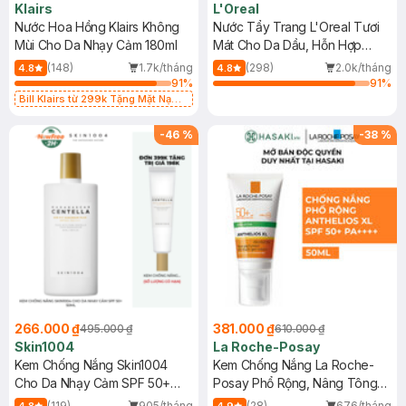
Klairs
L'Oreal
Nước Hoa Hồng Klairs Không
Nước Tẩy Trang L'Oreal Tươi
Mùi Cho Da Nhạy Cảm 180ml
Mát Cho Da Dầu, Hỗn Hợp
400ml
(148)
1.7k/tháng
(298)
2.0k/tháng
4.8
4.8
91
%
91
%
Bill Klairs từ 299k Tặng Mặt Nạ
Làm Dịu Da & Kiểm Soát Dầu Nhờn
25ml (SL Có Hạn)
-
46
%
-
38
%
266.000 ₫
381.000 ₫
495.000 ₫
610.000 ₫
Skin1004
La Roche-Posay
Kem Chống Nắng Skin1004
Kem Chống Nắng La Roche-
Cho Da Nhạy Cảm SPF 50+
Posay Phổ Rộng, Nâng Tông
50ml
Kiềm Dầu 50ml
(119)
905/tháng
(28)
676/tháng