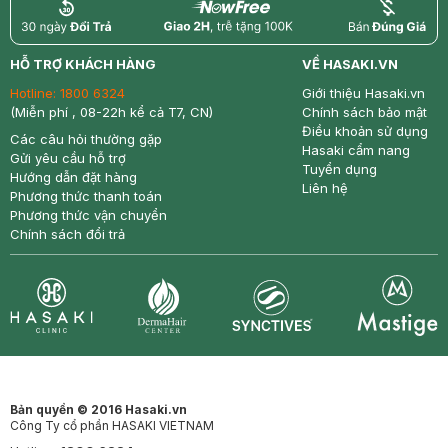
return
nowfree
price
HỖ TRỢ KHÁCH HÀNG
VỀ HASAKI.VN
Hotline:
1800 6324
Giới thiệu Hasaki.vn
(Miễn phí , 08-22h kể cả T7, CN)
Chính sách bảo mật
Điều khoản sử dụng
Các câu hỏi thường gặp
Hasaki cẩm nang
Gửi yêu cầu hỗ trợ
Tuyển dụng
Hướng dẫn đặt hàng
Liên hệ
Phương thức thanh toán
Phương thức vận chuyển
Chính sách đổi trả
Synctives
Clinic
Dermahair
Mastige
Bản quyền © 2016 Hasaki.vn
Công Ty cổ phần HASAKI VIETNAM