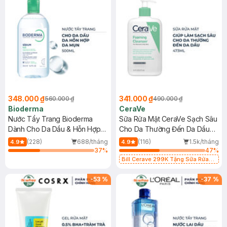
348.000 ₫
341.000 ₫
560.000 ₫
490.000 ₫
Bioderma
CeraVe
Nước Tẩy Trang Bioderma
Sữa Rửa Mặt CeraVe Sạch Sâu
Dành Cho Da Dầu & Hỗn Hợp
Cho Da Thường Đến Da Dầu
500ml
473ml
(228)
688/tháng
(116)
1.5k/tháng
4.9
4.9
37
%
47
%
Bill Cerave 299K Tặng Sữa Rửa
Mặt Cerave 30ml (SL có hạn)
-
53
%
-
37
%