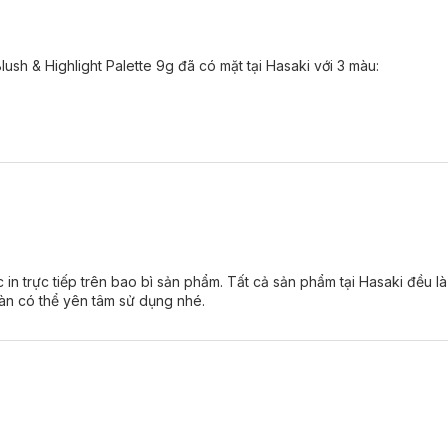
sh & Highlight Palette 9g đã có mặt tại Hasaki với 3 màu:
 tạo hiệu ứng má hồng tự nhiên, bắt sáng rạng rỡ và tạo khối nhẹ nhàn
da, không gây vón cục.
ần.
hàng ngày đến phong cách cá tính, nổi bật.
ớt.
in trực tiếp trên bao bì sản phẩm. Tất cả sản phẩm tại Hasaki đều l
àn có thể yên tâm sử dụng nhé.