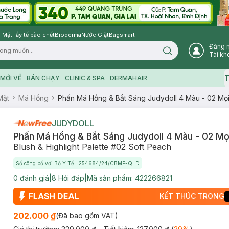
 Mặt
Tẩy tế bào chết
Bioderma
Nước Giặt
Bagsmart
Đăng 
Search icon
Tài kh
T
MỚI VỀ
BÁN CHẠY
CLINIC & SPA
DERMAHAIR
Mặt
Má Hồng
Phấn Má Hồng & Bắt Sáng Judydoll 4 Màu - 02 Mọ
JUDYDOLL
Phấn Má Hồng & Bắt Sáng Judydoll 4 Màu - 02 Mọ
Blush & Highlight Palette #02 Soft Peach
Số công bố với Bộ Y Tế : 254684/24/CBMP-QLD
0
đánh giá
|
8
Hỏi đáp
|
Mã sản phẩm:
422266821
KẾT THÚC TRONG
202.000 ₫
(Đã bao gồm VAT)