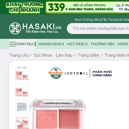
Kem Chống Nắng
Tẩy Trang
Sữa Rửa
Logo
DANH MỤC
HASAKI DEALS
HOT DEALS
THƯƠNG HIỆU
HÀNG 
Hamburger icon
Trang chủ
Sức Khỏe - Làm Đẹp
Trang Điểm
Trang Điểm 