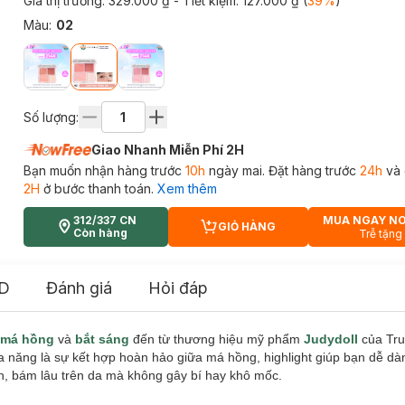
Giá thị trường:
329.000 ₫
- Tiết kiệm:
127.000 ₫
(
39
%
)
Màu
:
02
Số lượng:
Giao Nhanh Miễn Phí 2H
Bạn muốn nhận hàng trước
10h
ngày mai. Đặt hàng trước
24h
và 
2H
ở bước thanh toán.
Xem thêm
312/337 CN
MUA NGAY N
GIỎ HÀNG
CART PLUS ICON
Còn hàng
Trễ tặng
D
Đánh giá
Hỏi đáp
má hồng
và
bắt sáng
đến từ thương hiệu mỹ phẩm
Judydoll
của Tr
a năng là sự kết hợp hoàn hảo giữa má hồng, highlight giúp bạn dễ dà
, bám lâu trên da mà không gây bí hay khô mốc.