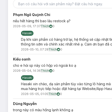
Phạm Ngô Quỳnh Chi
nếu hết hàng thì bao lâu restock ạ?
2026-05-09, 17:37
Thích
0
Hasaki
Dạ khi sản phẩm có hàng trở lại, hệ thống sẽ cập nhật
thông tin sớm và chính xác nhất nhé ạ. Cảm ơn bạn đã 
2026-05-10, 07:28
Thích
0
Kiều oanh
cho e hỏi sp này có hộp vỏ ngoài ko ạ
2026-05-04, 14:36
Thích
0
Hasaki
Hasaki xin chào, dạ sản phẩm tùy vào từng lô hàng mà n
mua hàng trực tiếp hoặc đặt hàng tại Website/App Has
2026-05-05, 01:05
Thích
0
Dũng Nguyễn
trong này có màu hồng lạnh không ạ