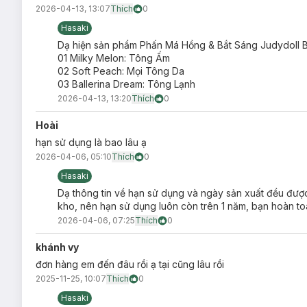
2026-04-13, 13:07
Thích
0
Hasaki
Ưu thế nổi bật:
Dạ hiện sản phẩm Phấn Má Hồng & Bắt Sáng Judydoll Blu
01 Milky Melon: Tông Ấm
4 ô màu đa năng kết hợp giữa tông lì và bắt sáng, giúp
02 Soft Peach: Mọi Tông Da
03 Ballerina Dream: Tông Lạnh
Chất phấn siêu mịn, kết cấu mỏng nhẹ, dễ tán đều trên 
2026-04-13, 13:20
Thích
0
Giữ màu tốt suốt cả ngày mà không cần dặm lại nhiều l
Hoài
Phù hợp với nhiều phong cách từ trang điểm nhẹ nhàng 
hạn sử dụng là bao lâu ạ
Bảo quản:
2026-04-06, 05:10
Thích
0
Nơi khô ráo thoáng mát.
Hasaki
Tránh ánh nắng trực tiếp, nơi có nhiệt độ cao hoặc ẩm ư
Dạ thông tin về hạn sử dụng và ngày sản xuất đều được 
kho, nên hạn sử dụng luôn còn trên 1 năm, bạn hoàn to
Đậy nắp kín sau khi sử dụng.
2026-04-06, 07:25
Thích
0
Thông số sản phẩm:
khánh vy
Dung tích:
9g
đơn hàng em đến đâu rồi ạ tại cũng lâu rồi
Thương hiệu:
Judydoll
2025-11-25, 10:07
Thích
0
Xuất xứ thương hiệu:
Trung Quốc
Hasaki