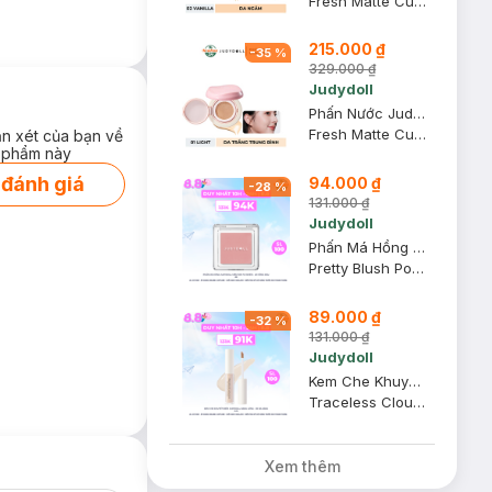
Fresh Matte Cushion
215.000 ₫
-
35
%
329.000 ₫
Judydoll
Phấn Nước Judydoll Mịn Lì, Che Phủ Cao - 01 Light 12.5g
Fresh Matte Cushion
ận xét của bạn về
 phẩm này
 đánh giá
94.000 ₫
-
28
%
131.000 ₫
Judydoll
Phấn Má Hồng Judydoll Mềm Mịn Tự Nhiên - 49 Hồng Dâu 2g
Pretty Blush Powder
89.000 ₫
-
32
%
131.000 ₫
Judydoll
Kem Che Khuyết Điểm Judydoll Dạng Lỏng - 00 Da Sáng 3.2g
Traceless Cloud-Touch Concealer - 00 Fair
Xem thêm