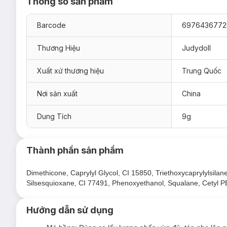
Thông số sản phẩm
Barcode
6976436772
Thương Hiệu
Judydoll
Xuất xứ thương hiệu
Trung Quốc
Nơi sản xuất
China
Dung Tích
9g
Thành phần sản phẩm
Dimethicone, Caprylyl Glycol, CI 15850, Triethoxycaprylylsila
Silsesquioxane, CI 77491, Phenoxyethanol, Squalane, Cetyl P
Hướng dẫn sử dụng
Hiện sản phẩm
Phấn Má Hồng & Bắt Sáng Judydoll Blush &