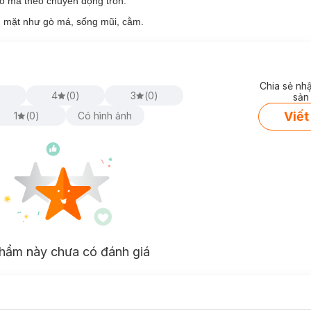
gò má theo chuyển động tròn.
g mặt như gò má, sống mũi, cằm.
Chia sẻ nh
)
4
(
0
)
3
(
0
)
sản
Viết
1
(
0
)
Có hình ảnh
hẩm này chưa có đánh giá