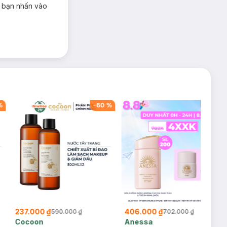
c bạn nhấn vào
 hoá đơn
 ngày. 30
không đăng kí
%
-
60
%
-
42
%
ính hãng có
237.000 ₫
406.000 ₫
590.000 ₫
702.000 ₫
Cocoon
Anessa