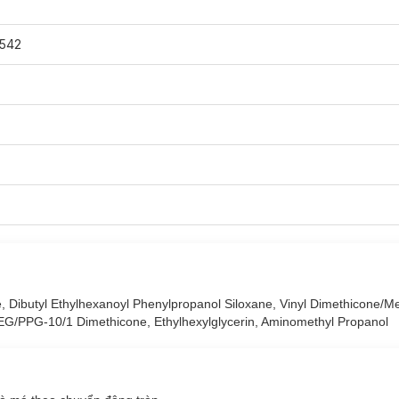
542
ne, Dibutyl Ethylhexanoyl Phenylpropanol Siloxane, Vinyl Dimethicone/M
EG/PPG-10/1 Dimethicone, Ethylhexylglycerin, Aminomethyl Propanol
 Highlight Palette 9g
đã có mặt tại
Hasaki
với 3 màu: