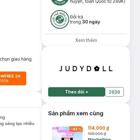
huyện, toàn Quốc từ 249K)
Đổi trả
trong
30 ngày
Xem thêm
chọn giao hàng
OWFREE 2H
 100k
Theo dõi
+
2639
Sản phẩm xem cùng
ung
ng sáng tạo nhiều
114.000 ₫
-
42
%
198.000 ₫
Maybelline