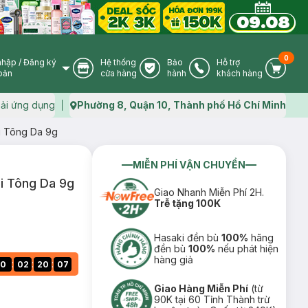
0
nhập
/
Đăng ký
Hệ thống
Bảo
Hỗ trợ
User Icon
Store Icon
Warranty Icon
Phone Icon
Cart I
oản
cửa hàng
hành
khách hàng
ải ứng dụng
Phường 8, Quận 10, Thành phố Hồ Chí Minh
Map icon
i Tông Da 9g
MIỄN PHÍ VẬN CHUYỂN
i Tông Da 9g
Giao Nhanh Miễn Phí 2H.
Trễ tặng 100K
Hasaki đền bù
100%
hãng
đền bù
100%
nếu phát hiện
hàng giả
:
:
:
0
02
20
06
Giao Hàng Miễn Phí
(từ
90K tại 60 Tỉnh Thành trừ