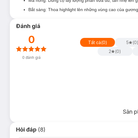
01 Milky Melon: Tông Ấm
Má hồng: Dùng cọ lấy lượng phấn vừa đủ, tán nhẹ lên 
02 Soft Peach: Mọi Tông Da
Bắt sáng: Thoa highlight lên những vùng cao của gươn
03 Ballerina Dream: Tông Lạnh
Đánh giá
0
Tất cả
(
0
)
5
(
0
2
(
0
)
0
đánh giá
Sản p
Hỏi đáp
(8)