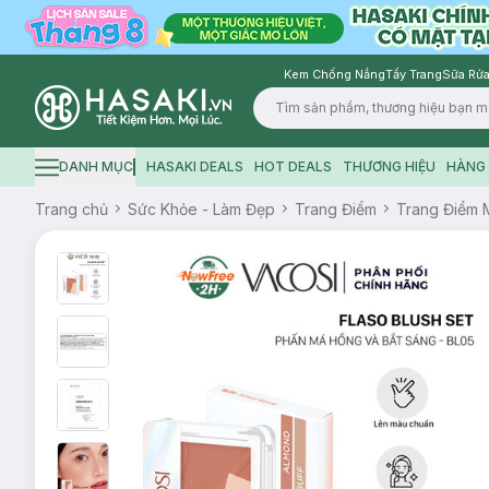
Kem Chống Nắng
Tẩy Trang
Sữa Rửa
Logo
DANH MỤC
HASAKI DEALS
HOT DEALS
THƯƠNG HIỆU
HÀNG 
Hamburger icon
Trang chủ
Sức Khỏe - Làm Đẹp
Trang Điểm
Trang Điểm 