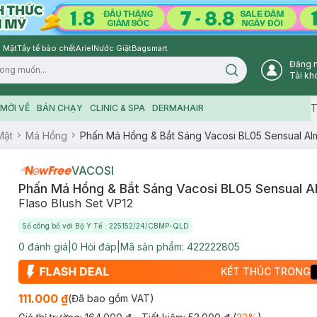
 Mặt
Tẩy tế bào chết
Ariel
Nước Giặt
Bagsmart
Đăng 
Search icon
Tài kh
T
MỚI VỀ
BÁN CHẠY
CLINIC & SPA
DERMAHAIR
Mặt
Má Hồng
Phấn Má Hồng & Bắt Sáng Vacosi BL05 Sensual Al
VACOSI
Phấn Má Hồng & Bắt Sáng Vacosi BL05 Sensual A
Flaso Blush Set VP12
Số công bố với Bộ Y Tế : 225152/24/CBMP-QLD
0
đánh giá
|
0
Hỏi đáp
|
Mã sản phẩm:
422222805
KẾT THÚC TRONG
111.000 ₫
(Đã bao gồm VAT)