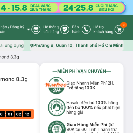
0
nhập
/
Đăng ký
Hệ thống
Bảo
Hỗ trợ
User Icon
Store Icon
Warranty Icon
Phone Icon
Cart I
oản
cửa hàng
hành
khách hàng
ải ứng dụng
Phường 8, Quận 10, Thành phố Hồ Chí Minh
Map icon
mond 8.3g
MIỄN PHÍ VẬN CHUYỂN
lmond 8.3g
Giao Nhanh Miễn Phí 2H.
Trễ tặng 100K
Hasaki đền bù
100%
hãng
đền bù
100%
nếu phát hiện
hàng giả
:
:
:
0
01
02
11
Giao Hàng Miễn Phí
(từ
90K tại 60 Tỉnh Thành trừ