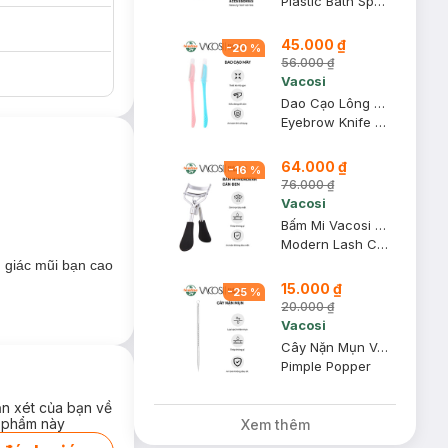
Plastic Bath Sponge
45.000 ₫
-
20
%
56.000 ₫
Vacosi
Dao Cạo Lông Mày Vacosi DC06 (2 Cây)
Eyebrow Knife DC06
64.000 ₫
-
16
%
76.000 ₫
Vacosi
Bấm Mi Vacosi Modern Lash Curler Cán Đen BM03
Modern Lash Curler
 giác mũi bạn cao
15.000 ₫
-
25
%
20.000 ₫
Vacosi
Cây Nặn Mụn Vacosi 2 Đầu NM01
Pimple Popper
ận xét của bạn về
 phẩm này
Xem thêm