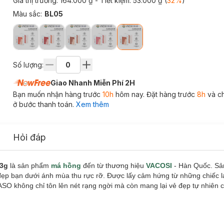
Giá thị trường:
164.000 ₫
- Tiết kiệm:
53.000 ₫
(
32
%
)
Màu sắc
:
BL05
Số lượng:
Giao Nhanh Miễn Phí 2H
Bạn muốn nhận hàng trước
10h
hôm nay. Đặt hàng trước
8h
và c
ở bước thanh toán.
Xem thêm
Hỏi đáp
.3g
là sản phẩm
má hồng
đến từ thương hiệu
VACOSI
- Hàn Quốc. Sả
p bạn dưới ánh mùa thu rực rỡ. Được lấy cảm hứng từ những chiếc l
O không chỉ tôn lên nét rạng ngời mà còn mang lại vẻ đẹp tự nhiên 