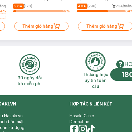
150ml
háng
(173)
(298)
734/thán
5.0
4.8
64
%
6
%
64
a
Thêm giỏ hàng
Thêm giỏ hàng
HO
18
n phí 2H
30 ngày đổi trả miễn phí
Thương hiệu uy 
Thương hiệu
30 ngày đổi
uy tín toàn
trả miễn phí
cầu
SAKI.VN
HỢP TÁC & LIÊN KẾT
iệu Hasaki.vn
Hasaki Clinic
sách bảo mật
Dermahair
hoản sử dụng