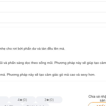
ng cá tính, năng động và tràn đầy sức sống.
, ánh lên vẻ ngọt ngào giữa mùa thu.
 điểm mọi ánh nhìn với một chút sexy, quyến rũ không thể cưỡng lại.
hẹ cho rơi bớt phấn dư và tán đều lên má.
ũi và phấn sáng dọc theo sống mũi. Phương pháp này sẽ giúp tạo cảm
c má. Phương pháp này sẽ tạo cảm giác gò má cao và sexy hơn.
Chia sẻ nh
)
4
(
0
)
3
(
0
)
sản