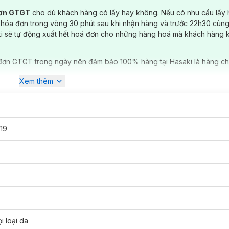
đơn GTGT
cho dù khách hàng có lấy hay không. Nếu có nhu cầu lấy
 hóa đơn trong vòng 30 phút sau khi nhận hàng và trước 22h30 cùng
ki sẽ tự động xuất hết hoá đơn cho những hàng hoá mà khách hàng 
đơn GTGT trong ngày nên đảm bảo 100% hàng tại Hasaki là hàng ch
Xem thêm
19
n đã có tại
Hasaki
với 5 tone màu:
gương mặt bừng sáng và cuốn hút.
i loại da
 mang đến vẻ đẹp bí ẩn và ấn tượng.