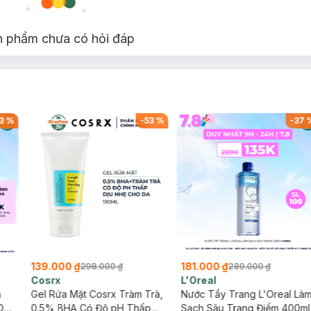
n phẩm chưa có hỏi đáp
phấn má siêu mịn và ô nhũ highlight bắt sáng cùng tone, cho các cô gái l
m chắc trên da, chất phấn nhẹ, bung mềm, không tạo vụn phấn trên nề
3
%
-
53
%
-
37
2 chất liệu lì & nhũ trên 1 lần lấy phấn để tạo độ căng khỏe cho lớp nền
n hảo, ấn tượng hơn.
 nắp trong quan sát được màu sắc của sản phẩm.
139.000 ₫
181.000 ₫
298.000 ₫
289.000 ₫
Cosrx
L'Oreal
h
Gel Rửa Mặt Cosrx Tràm Trà,
Nước Tẩy Trang L'Oreal Là
Da
0.5% BHA Có Độ pH Thấp
Sạch Sâu Trang Điểm 400ml