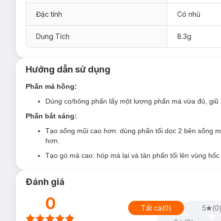
BL03 Sassy Fig - Nâu hồng:
sắc màu đúng chuẩn cô nà
Đặc tính
Có nhũ
BL04 Cherry Blossom - Hồng baby:
ửng hồng tự nhiên
Dung Tích
8.3g
BL05 Sensual Almond - Nâu cam nude:
trở thành tâm
Hướng dẫn sử dụng
Phấn má hồng:
Dùng cọ/bông phấn lấy một lượng phấn má vừa đủ, giũ n
Phấn bắt sáng:
Tạo sống mũi cao hơn: dùng phấn tối dọc 2 bên sống m
hơn.
Tạo gò má cao: hóp má lại và tán phấn tối lên vùng hố
Đánh giá
0
Tất cả
(
0
)
5
(
0