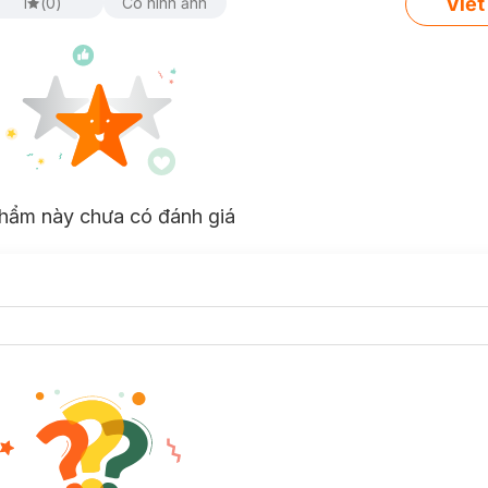
Viết
1
(
0
)
Có hình ảnh
hẩm này chưa có đánh giá