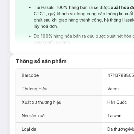
Tại Hasaki, 100% hàng bán ra sẽ được
xuất hoá 
GTGT, quý khách vui lòng cung cấp thông tin xuất
phút sau khi giao hàng thành công, hệ thống Hasa
lấy hoá đơn.
Do
100%
hàng hóa bán ra đều được xuất hết hóa 
nguồn gốc rõ ràng.
Thông số sản phẩm
Barcode
47113788805
Thương Hiệu
Vacosi
Xuất xứ thương hiệu
Hàn Quốc
Má Hồng & Bắt Sáng Vacosi Flaso Blush Set VP12 8.3g
hiệ
Nơi sản xuất
Taiwan
BL01 Cutie Coral - Hồng cam:
tươi tắn, nổi bật, cho 
Loại da
Da thường/Mọ
BL02 Rosie Kiss - Hồng khô:
thời thượng và quyến rũ