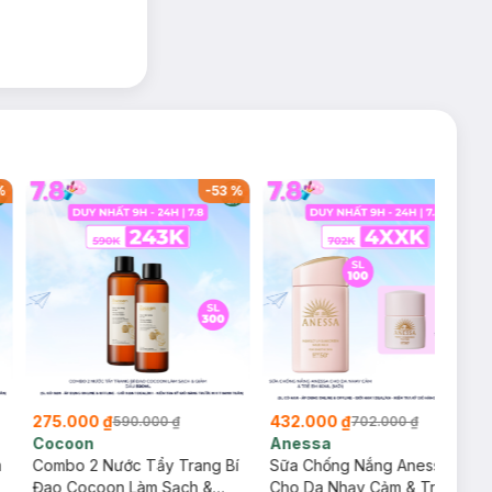
inh hoạt tô điểm
n makeup, lên
%
-
53
%
-
38
%
, hoặc sử dụng
275.000 ₫
432.000 ₫
590.000 ₫
702.000 ₫
Cocoon
Anessa
m
Combo 2 Nước Tẩy Trang Bí
Sữa Chống Nắng Anessa
Đao Cocoon Làm Sạch &
Cho Da Nhạy Cảm & Trẻ Em