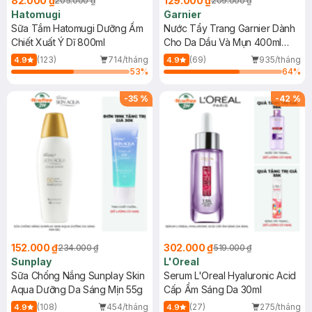
82.000 ₫
129.000 ₫
205.000 ₫
209.000 ₫
Hatomugi
Garnier
Sữa Tắm Hatomugi Dưỡng Ẩm
Nước Tẩy Trang Garnier Dành
Chiết Xuất Ý Dĩ 800ml
Cho Da Dầu Và Mụn 400ml
(Mới)
(123)
714/tháng
(69)
935/tháng
4.9
4.9
53
%
64
%
-
35
%
-
42
%
152.000 ₫
302.000 ₫
234.000 ₫
519.000 ₫
Sunplay
L'Oreal
Sữa Chống Nắng Sunplay Skin
Serum L'Oreal Hyaluronic Acid
Aqua Dưỡng Da Sáng Mịn 55g
Cấp Ẩm Sáng Da 30ml
(108)
454/tháng
(27)
275/tháng
4.9
4.9