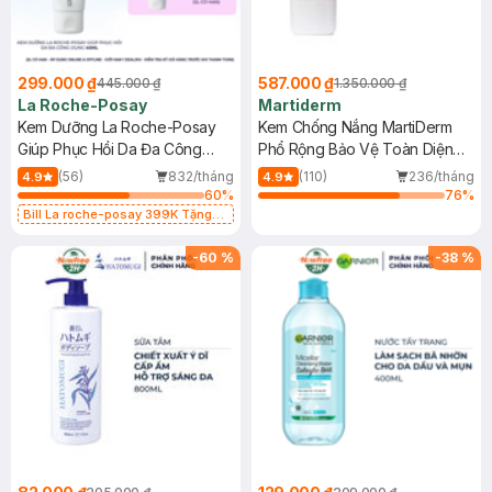
299.000 ₫
587.000 ₫
445.000 ₫
1.350.000 ₫
La Roche-Posay
Martiderm
Kem Dưỡng La Roche-Posay
Kem Chống Nắng MartiDerm
Giúp Phục Hồi Da Đa Công
Phổ Rộng Bảo Vệ Toàn Diện
Dụng 40ml
40ml
(56)
832/tháng
(110)
236/tháng
4.9
4.9
60
%
76
%
Bill La roche-posay 399K Tặng
Gel rửa mặt da dầu nhạy cảm 50ml
(SL có hạn)
-
60
%
-
38
%