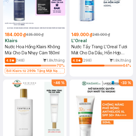
184.000 ₫
149.000 ₫
435.000 ₫
249.000 ₫
Klairs
L'Oreal
Nước Hoa Hồng Klairs Không
Nước Tẩy Trang L'Oreal Tươi
Mùi Cho Da Nhạy Cảm 180ml
Mát Cho Da Dầu, Hỗn Hợp
400ml
(148)
1.8k/tháng
(298)
1.8k/tháng
4.8
4.8
70
%
64
%
Bill Klairs từ 299k Tặng Mặt Nạ
Làm Dịu Da & Kiểm Soát Dầu Nhờn
25ml (SL Có Hạn)
-
46
%
-
33
%