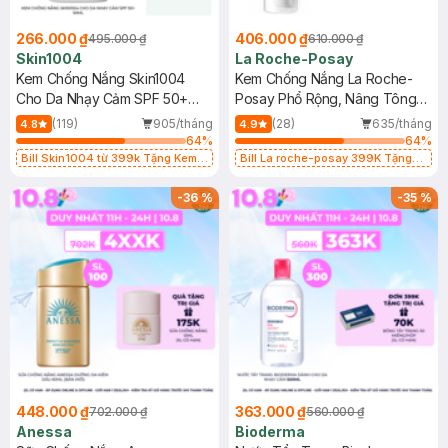
266.000 ₫
406.000 ₫
495.000 ₫
610.000 ₫
Skin1004
La Roche-Posay
Kem Chống Nắng Skin1004
Kem Chống Nắng La Roche-
Cho Da Nhạy Cảm SPF 50+
Posay Phổ Rộng, Nâng Tông
50ml
Kiềm Dầu 50ml
(119)
905/tháng
(28)
635/tháng
4.8
4.9
64
%
64
%
Bill Skin1004 từ 399k Tặng Kem
Bill La roche-posay 399K Tặng
Chống Nắng Cho Da Nhạy Cảm
Gel rửa mặt da dầu nhạy cảm 50ml
SPF 50+ 20ml (SL Có Hạn)
(SL có hạn)
-
36
%
-
35
%
448.000 ₫
363.000 ₫
702.000 ₫
560.000 ₫
Anessa
Bioderma