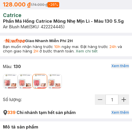
128.000 ₫
174.000 ₫
-
26
%
Catrice
Phấn Má Hồng Catrice Mỏng Nhẹ Mịn Lì - Màu 130 5.5g
Air Blush Matt
(SKU:
422224445
)
Giao Nhanh Miễn Phí 2H
Bạn muốn nhận hàng trước
10h
ngày mai. Đặt hàng trước
24h
và
chọn giao hàng
2H
ở bước thanh toán.
Xem chi tiết
Xem thêm
Màu
:
130
Số lượng:
339
Chi nhánh tạm hết sản phẩm
Xem thêm
Mô tả sản phẩm