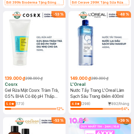
Bill 399k Bioderma Tặng Bông
Bill Cerave 299K Tặng Sữa Rửa
Tẩy Trang Hộp 50 Miếng (SL có
Mặt Cerave 30ml (SL có hạn)
hạn)
-
53
%
-
48
%
139.000 ₫
149.000 ₫
298.000 ₫
289.000 ₫
Cosrx
L'Oreal
Gel Rửa Mặt Cosrx Tràm Trà,
Nước Tẩy Trang L'Oreal Làm
0.5% BHA Có Độ pH Thấp
Sạch Sâu Trang Điểm 400ml
150ml
(173)
(298)
892/tháng
5.0
4.8
12
%
64
%
-
53
%
-
36
%