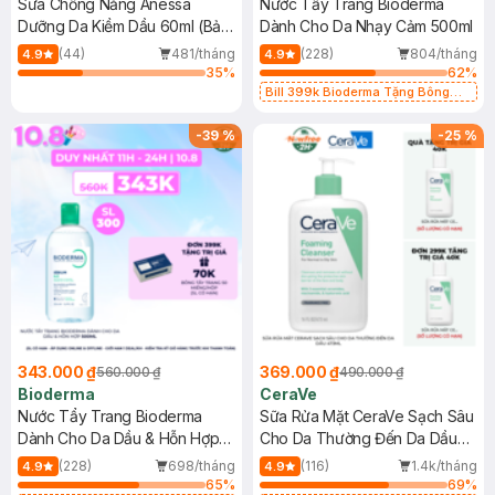
Sữa Chống Nắng Anessa
Nước Tẩy Trang Bioderma
Dưỡng Da Kiềm Dầu 60ml (Bản
Dành Cho Da Nhạy Cảm 500ml
Mới)
(44)
481/tháng
(228)
804/tháng
4.9
4.9
35
%
62
%
Bill 399k Bioderma Tặng Bông
Tẩy Trang Hộp 50 Miếng (SL có
hạn)
-
39
%
-
25
%
343.000 ₫
369.000 ₫
560.000 ₫
490.000 ₫
Bioderma
CeraVe
Nước Tẩy Trang Bioderma
Sữa Rửa Mặt CeraVe Sạch Sâu
Dành Cho Da Dầu & Hỗn Hợp
Cho Da Thường Đến Da Dầu
500ml
473ml
(228)
698/tháng
(116)
1.4k/tháng
4.9
4.9
65
%
69
%