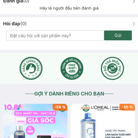
Đánh giá
(
0
)
Hãy là người đầu tiên đánh giá
Hỏi đáp
(
0
)
Gửi
GỢI Ý DÀNH RIÊNG CHO BẠN
-
58
%
-
40
%