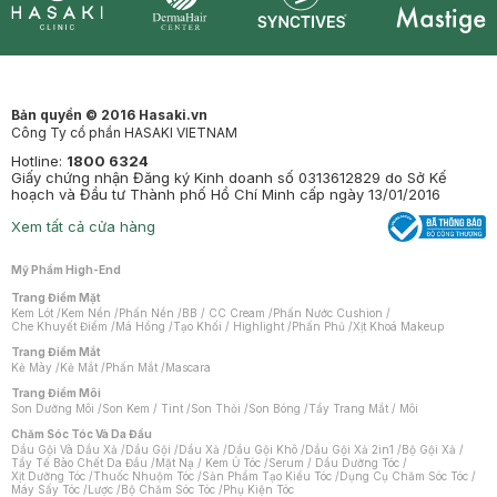
Synctives
Clinic
Dermahair
Mastige
Bản quyền © 2016 Hasaki.vn
Công Ty cổ phần HASAKI VIETNAM
Hotline:
1800 6324
Giấy chứng nhận Đăng ký Kinh doanh số 0313612829 do Sở Kế
hoạch và Đầu tư Thành phố Hồ Chí Minh cấp ngày 13/01/2016
Xem tất cả cửa hàng
Mỹ Phẩm High-End
Trang Điểm Mặt
Kem Lót
/
Kem Nền
/
Phấn Nền
/
BB / CC Cream
/
Phấn Nước Cushion
/
Che Khuyết Điểm
/
Má Hồng
/
Tạo Khối / Highlight
/
Phấn Phủ
/
Xịt Khoá Makeup
Trang Điểm Mắt
Kẻ Mày
/
Kẻ Mắt
/
Phấn Mắt
/
Mascara
Trang Điểm Môi
Son Dưỡng Môi
/
Son Kem / Tint
/
Son Thỏi
/
Son Bóng
/
Tẩy Trang Mắt / Môi
Chăm Sóc Tóc Và Da Đầu
Dầu Gội Và Dầu Xả
/
Dầu Gội
/
Dầu Xả
/
Dầu Gội Khô
/
Dầu Gội Xả 2in1
/
Bộ Gội Xả
/
Tẩy Tế Bào Chết Da Đầu
/
Mặt Nạ / Kem Ủ Tóc
/
Serum / Dầu Dưỡng Tóc
/
Xịt Dưỡng Tóc
/
Thuốc Nhuộm Tóc
/
Sản Phẩm Tạo Kiểu Tóc
/
Dụng Cụ Chăm Sóc Tóc
/
Máy Sấy Tóc
/
Lược
/
Bộ Chăm Sóc Tóc
/
Phụ Kiện Tóc