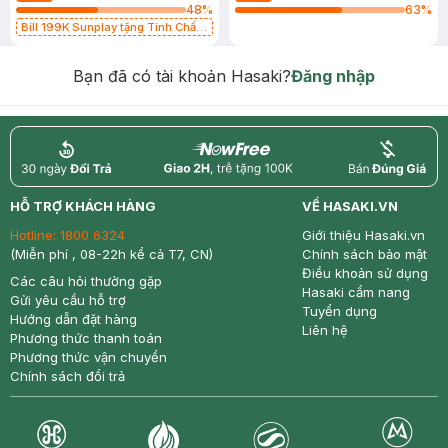
48
%
63
%
Bill 199K Sunplay tặng Tinh Chất
Chống Nắng 7g trị giá 30K (SL có
hạn)
Bạn đã có tài khoản Hasaki?
Đăng nhập
return
nowfree
price
HỖ TRỢ KHÁCH HÀNG
VỀ HASAKI.VN
Hotline:
1800 6324
Giới thiệu Hasaki.vn
(Miễn phí , 08-22h kể cả T7, CN)
Chính sách bảo mật
Điều khoản sử dụng
Các câu hỏi thường gặp
Hasaki cẩm nang
Gửi yêu cầu hỗ trợ
Tuyển dụng
Hướng dẫn đặt hàng
Liên hệ
Phương thức thanh toán
Phương thức vận chuyển
Chính sách đổi trả