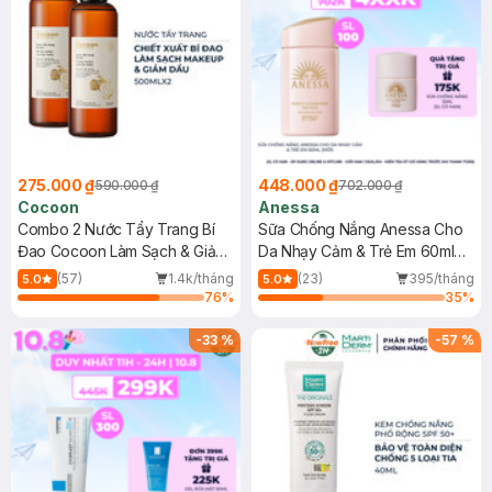
275.000 ₫
448.000 ₫
590.000 ₫
702.000 ₫
Cocoon
Anessa
Combo 2 Nước Tẩy Trang Bí
Sữa Chống Nắng Anessa Cho
Đao Cocoon Làm Sạch & Giảm
Da Nhạy Cảm & Trẻ Em 60ml
Dầu 500ml
(Mới)
(57)
1.4k/tháng
(23)
395/tháng
5.0
5.0
76
%
35
%
-
33
%
-
57
%