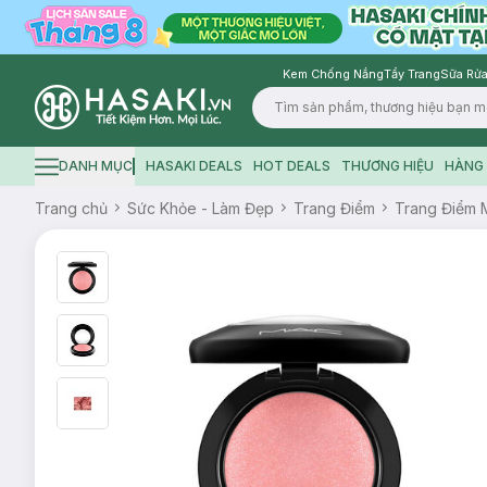
Kem Chống Nắng
Tẩy Trang
Sữa Rửa
Logo
DANH MỤC
HASAKI DEALS
HOT DEALS
THƯƠNG HIỆU
HÀNG 
Hamburger icon
Trang chủ
Sức Khỏe - Làm Đẹp
Trang Điểm
Trang Điểm 