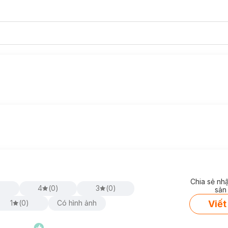
 rỡ cho đôi gò má của bạn
. Kiểu dáng đẹp, sang trọng, bắt mắt ngườ
ụng để mang lại một vẻ đẹp hoàn hảo tuyệt vời nhất.
họn.
Chia sẻ nh
)
4
(
0
)
3
(
0
)
sản
Viết
1
(
0
)
Có hình ảnh