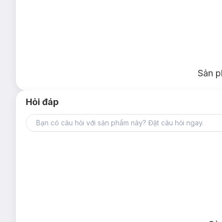
Với các ưu điểm nổi trội:
* Phấn mịn, lâu phai màu
Sản p
* Thích hợp cho nhân viên văn phòng và các học viên the
* Chất lượng đảm bảo.
* Hộp nhỏ gọn, thiết kế sang trọng.
Hỏi đáp
* Tiện dụng với thiết kế gương trang điểm to, dễ dàng bỏ v
* Thời trang bởi những tông màu đa dạng kết hợp thích h
Khoáng chất được tinh luyện thành công thức phấn phủ mang 
mịn đem đến độ tươi sáng rực rỡ cho da, có thể tăng lớp phủ