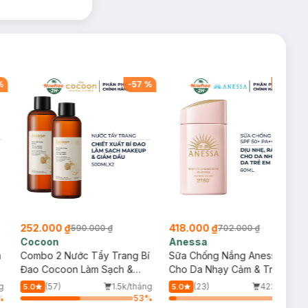
%
-
57
%
-
40
%
252.000 ₫
418.000 ₫
590.000 ₫
702.000 ₫
Cocoon
Anessa
m
Combo 2 Nước Tẩy Trang Bí
Sữa Chống Nắng Anessa
Đao Cocoon Làm Sạch &
Cho Da Nhạy Cảm & Trẻ Em
Giảm Dầu 500ml
60ml (Mới)
g
(57)
1.5k/tháng
(23)
423/tháng
5.0
5.0
g cách chiếu một
%
53
%
6
%