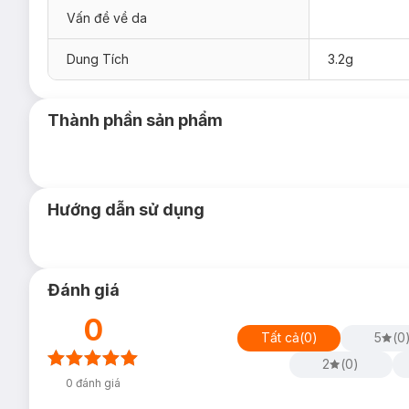
Bột phấn cực kỳ mềm mịn
, nhẹ nhàng
làm nổi bật và rạng
Vấn đề về da
MAC được nhiều chuyên gia trang điểm hàng đầu thế giới sử d
Dung Tích
3.2g
MAC là hãng mỹ phẩm được đông đảo phụ nữ yêu thích.
Có đủ các tông màu hồng, cam để các bạn gái thoải mái lựa c
Thành phần sản phẩm
Hướng dẫn sử dụng
Đánh giá
0
Tất cả
(
0
)
5
(
0
2
(
0
)
0
đánh giá