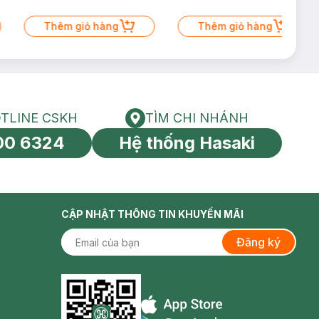
ía tai).
ạn sẽ có đôi gò
Thêm giỏ hàng
Thêm giỏ hàng
TLINE CSKH
TÌM CHI NHÁNH
HOTLINE CSKH
Tìm chi nhánh
00 6324
Hệ thống Hasaki
tín toàn cầu
CẬP NHẬT THÔNG TIN KHUYẾN MÃI
Đăng ký