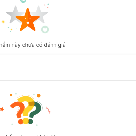
hẩm này chưa có đánh giá
o học khóa trang điểm.
ào túi xách khi ra ngoài.
ợp cùng trang phục.
đến lớp phủ mỏng. Cấu trúc nhẹ nhanh chóng bám vào da, các bột màu
 mà vẫn nhẹ nhàng. Sản phẩm giúp làm nổi bật xương gò má với ánh ng