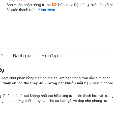
Bạn muốn nhận hàng trước
10h
hôm nay. Đặt hàng trước
8h
và c
ở bước thanh toán.
Xem thêm
D
Đánh giá
Hỏi đáp
2g
. Một chút phấn hồng trên gò má sẽ làm bạn trông tràn đầy sức sống.
ạn, thậm chí có thể thay đổi đường nét khuôn mặt bạn.
Mục đích vi
Phấn má có loại không nhũ tạo hiệu ứng tự nhiên thích hợp với tran
ọng hoặc những buổi party, tạo cho sự bạn gái vẻ đẹp nhẹ nhàng, tự n