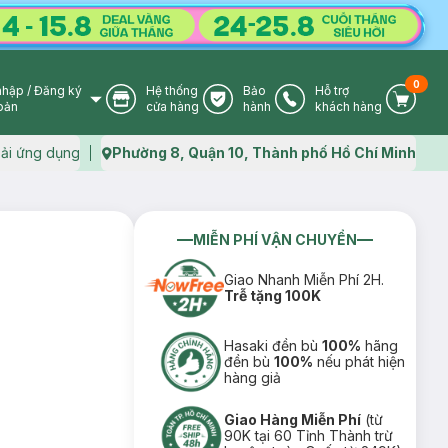
0
nhập
/
Đăng ký
Hệ thống
Bảo
Hỗ trợ
User Icon
Store Icon
Warranty Icon
Phone Icon
Cart I
oản
cửa hàng
hành
khách hàng
ải ứng dụng
Phường 8, Quận 10, Thành phố Hồ Chí Minh
Map icon
MIỄN PHÍ VẬN CHUYỂN
Giao Nhanh Miễn Phí 2H.
Trễ tặng 100K
Hasaki đền bù
100%
hãng
đền bù
100%
nếu phát hiện
hàng giả
Giao Hàng Miễn Phí
(từ
90K tại 60 Tỉnh Thành trừ