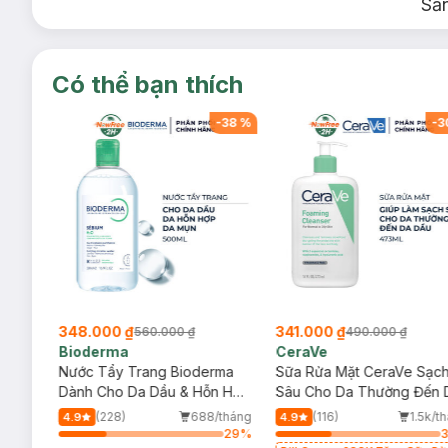
Sả
Có thể bạn thích
-
38
%
-
38
%
-
3
348.000 ₫
341.000 ₫
560.000 ₫
490.000 ₫
Bioderma
CeraVe
rma
Nước Tẩy Trang Bioderma
Sữa Rửa Mặt CeraVe Sạc
m
Dành Cho Da Dầu & Hỗn Hợp
Sâu Cho Da Thường Đến 
Hướng dẫn sử dụng:
500ml
Dầu 473ml
/tháng
(228)
688/tháng
(116)
1.5k/t
4.9
4.9
– Để có hai gò má ửng hồng tự nhiên, bạn lấy phần đỉnh 
29
%
29
%