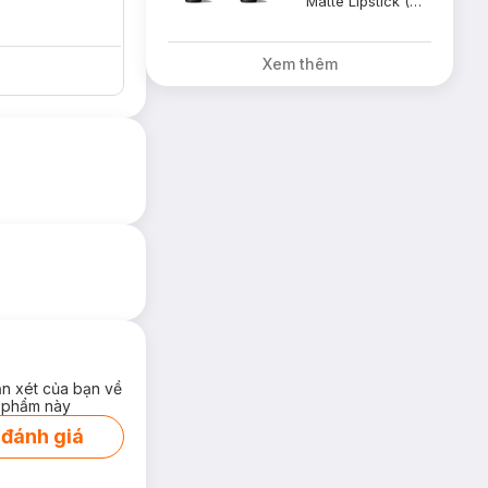
Matte Lipstick (Marrakesh)
i nhìn. Má hồng
Xem thêm
ận xét của bạn về
 phẩm này
 đánh giá