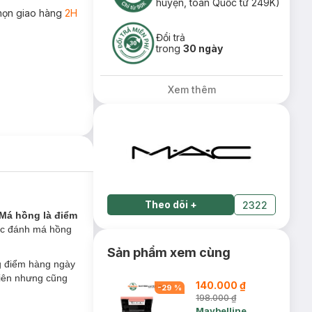
huyện, toàn Quốc từ 249K)
họn giao hàng
2H
Đổi trả
trong
30 ngày
Xem thêm
Theo dõi
+
2322
Má hồng là điểm
ệc đánh má hồng
Sản phẩm xem cùng
g điểm hàng ngày
hiên nhưng cũng
140.000 ₫
-
29
%
198.000 ₫
Maybelline