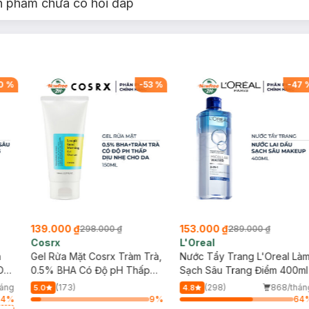
n phẩm chưa có hỏi đáp
0
%
-
53
%
-
47
139.000 ₫
153.000 ₫
298.000 ₫
289.000 ₫
Cosrx
L'Oreal
h
Gel Rửa Mặt Cosrx Tràm Trà,
Nước Tẩy Trang L'Oreal Là
Da
0.5% BHA Có Độ pH Thấp
Sạch Sâu Trang Điểm 400ml
150ml
háng
(173)
(298)
868/thán
5.0
4.8
gò má làm “gốc tọa độ” (có thể xác định gốc tọa độ này chính xác bằn
34
%
9
%
64