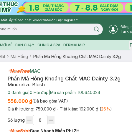
 Mặt
Tẩy tế bào chết
Bioderma
Nước Giặt
Bagsmart
Đăng 
Search icon
Tài kh
T
MỚI VỀ
BÁN CHẠY
CLINIC & SPA
DERMAHAIR
Mặt
Má Hồng
Phấn Má Hồng Khoáng Chất MAC Dainty 3.2g
MAC
Phấn Má Hồng Khoáng Chất MAC Dainty 3.2g
Mineralize Blush
0
đánh giá
|
0
Hỏi đáp
|
Mã sản phẩm:
100640024
558.000 ₫
(Đã bao gồm VAT)
Giá thị trường:
750.000 ₫
- Tiết kiệm:
192.000 ₫
(
26
%
)
Số lượng:
Giao Nhanh Miễn Phí 2H