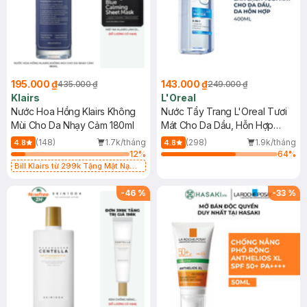
195.000 ₫
143.000 ₫
435.000 ₫
249.000 ₫
Klairs
L'Oreal
Nước Hoa Hồng Klairs Không
Nước Tẩy Trang L'Oreal Tươi
Mùi Cho Da Nhạy Cảm 180ml
Mát Cho Da Dầu, Hỗn Hợp
400ml
(148)
1.7k/tháng
(298)
1.9k/tháng
4.8
4.8
12
%
64
%
Bill Klairs từ 299k Tặng Mặt Nạ
Làm Dịu Da & Kiểm Soát Dầu Nhờn
25ml (SL Có Hạn)
-
46
%
-
33
%