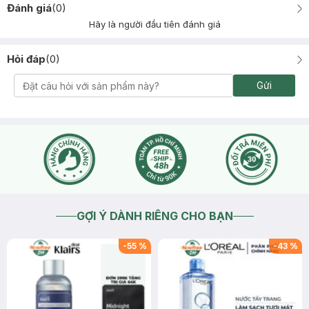
Đánh giá
(
0
)
Hãy là người đầu tiên đánh giá
Hỏi đáp
(
0
)
Gửi
GỢI Ý DÀNH RIÊNG CHO BẠN
-
55
%
-
43
%