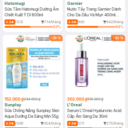
Hatomugi
Garnier
Sữa Tắm Hatomugi Dưỡng Ẩm
Nước Tẩy Trang Garnier Dành
Chiết Xuất Ý Dĩ 800ml
Cho Da Dầu Và Mụn 400ml
(Mới)
(123)
714/tháng
(69)
942/tháng
4.9
4.9
53
%
64
%
-
35
%
-
42
%
152.000 ₫
302.000 ₫
234.000 ₫
519.000 ₫
Sunplay
L'Oreal
Sữa Chống Nắng Sunplay Skin
Serum L'Oreal Hyaluronic Acid
Aqua Dưỡng Da Sáng Mịn 55g
Cấp Ẩm Sáng Da 30ml
(108)
454/tháng
(27)
275/tháng
4.9
4.9