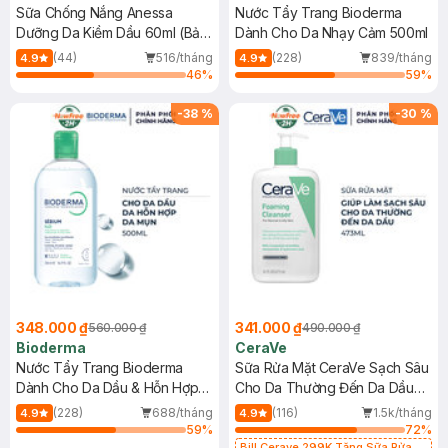
Sữa Chống Nắng Anessa
Nước Tẩy Trang Bioderma
Dưỡng Da Kiềm Dầu 60ml (Bản
Dành Cho Da Nhạy Cảm 500ml
Mới)
(44)
516/tháng
(228)
839/tháng
4.9
4.9
46
%
59
%
-
38
%
-
30
%
348.000 ₫
341.000 ₫
560.000 ₫
490.000 ₫
Bioderma
CeraVe
Nước Tẩy Trang Bioderma
Sữa Rửa Mặt CeraVe Sạch Sâu
Dành Cho Da Dầu & Hỗn Hợp
Cho Da Thường Đến Da Dầu
500ml
473ml
(228)
688/tháng
(116)
1.5k/tháng
4.9
4.9
59
%
72
%
Bill Cerave 299K Tặng Sữa Rửa