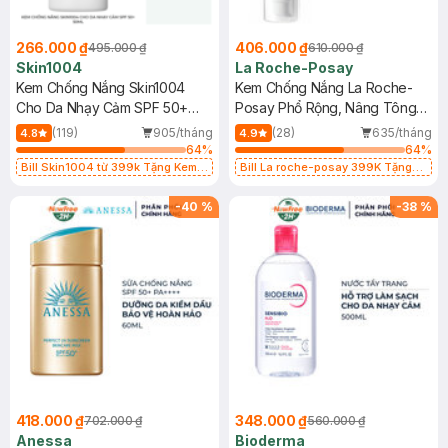
266.000 ₫
406.000 ₫
495.000 ₫
610.000 ₫
Skin1004
La Roche-Posay
Kem Chống Nắng Skin1004
Kem Chống Nắng La Roche-
Cho Da Nhạy Cảm SPF 50+
Posay Phổ Rộng, Nâng Tông
50ml
Kiềm Dầu 50ml
(119)
905/tháng
(28)
635/tháng
4.8
4.9
64
%
64
%
Bill Skin1004 từ 399k Tặng Kem
Bill La roche-posay 399K Tặng
Chống Nắng Cho Da Nhạy Cảm
Gel rửa mặt da dầu nhạy cảm 50ml
SPF 50+ 20ml (SL Có Hạn)
(SL có hạn)
-
40
%
-
38
%
418.000 ₫
348.000 ₫
702.000 ₫
560.000 ₫
Anessa
Bioderma