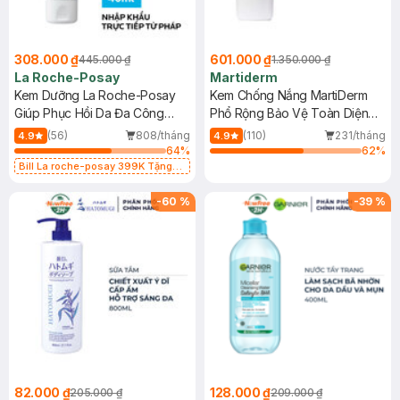
308.000 ₫
601.000 ₫
445.000 ₫
1.350.000 ₫
La Roche-Posay
Martiderm
Kem Dưỡng La Roche-Posay
Kem Chống Nắng MartiDerm
Giúp Phục Hồi Da Đa Công
Phổ Rộng Bảo Vệ Toàn Diện
Dụng 40ml
40ml
(56)
808/tháng
(110)
231/tháng
4.9
4.9
64
%
62
%
Bill La roche-posay 399K Tặng
Gel rửa mặt da dầu nhạy cảm 50ml
(SL có hạn)
-
60
%
-
39
%
82.000 ₫
128.000 ₫
205.000 ₫
209.000 ₫