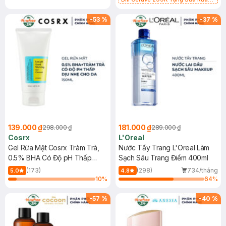
Mặt Cerave 30ml (SL có hạn)
-
53
%
-
37
%
139.000 ₫
181.000 ₫
298.000 ₫
289.000 ₫
Cosrx
L'Oreal
Gel Rửa Mặt Cosrx Tràm Trà,
Nước Tẩy Trang L'Oreal Làm
0.5% BHA Có Độ pH Thấp
Sạch Sâu Trang Điểm 400ml
150ml
(173)
(298)
734/tháng
5.0
4.8
10
%
64
%
-
57
%
-
40
%