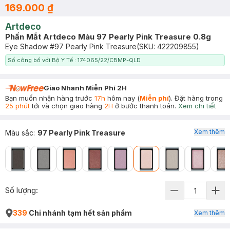
169.000 ₫
Artdeco
Phấn Mắt Artdeco Màu 97 Pearly Pink Treasure 0.8g
Eye Shadow #97 Pearly Pink Treasure
(SKU:
422209855
)
Số công bố với Bộ Y Tế : 174065/22/CBMP-QLD
Giao Nhanh Miễn Phí 2H
Bạn muốn nhận hàng trước
17h
hôm nay (
Miễn phí
). Đặt hàng trong
25 phút
tới và chọn giao hàng
2H
ở bước thanh toán.
Xem chi tiết
Xem thêm
Màu sắc
:
97 Pearly Pink Treasure
Số lượng:
339
Chi nhánh tạm hết sản phẩm
Xem thêm