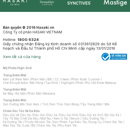
Synctives
Clinic
Dermahair
Mastige
Bản quyền © 2016 Hasaki.vn
Công Ty cổ phần HASAKI VIETNAM
Hotline:
1800 6324
Giấy chứng nhận Đăng ký Kinh doanh số 0313612829 do Sở Kế
hoạch và Đầu tư Thành phố Hồ Chí Minh cấp ngày 13/01/2016
Xem tất cả cửa hàng
Mỹ Phẩm High-End
Trang Điểm Mặt
Kem Lót
/
Kem Nền
/
Phấn Nền
/
BB / CC Cream
/
Phấn Nước Cushion
/
Che Khuyết Điểm
/
Má Hồng
/
Tạo Khối / Highlight
/
Phấn Phủ
/
Xịt Khoá Makeup
Trang Điểm Mắt
Kẻ Mày
/
Kẻ Mắt
/
Phấn Mắt
/
Mascara
Trang Điểm Môi
Son Dưỡng Môi
/
Son Kem / Tint
/
Son Thỏi
/
Son Bóng
/
Tẩy Trang Mắt / Môi
Chăm Sóc Tóc Và Da Đầu
Dầu Gội Và Dầu Xả
/
Dầu Gội
/
Dầu Xả
/
Dầu Gội Khô
/
Dầu Gội Xả 2in1
/
Bộ Gội Xả
/
Tẩy Tế Bào Chết Da Đầu
/
Mặt Nạ / Kem Ủ Tóc
/
Serum / Dầu Dưỡng Tóc
/
Xịt Dưỡng Tóc
/
Thuốc Nhuộm Tóc
/
Sản Phẩm Tạo Kiểu Tóc
/
Dụng Cụ Chăm Sóc Tóc
/
Máy Sấy Tóc
/
Lược
/
Bộ Chăm Sóc Tóc
/
Phụ Kiện Tóc