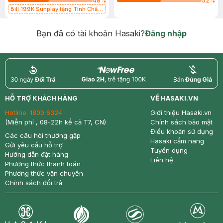
48
%
52
%
Bill 199K Sunplay tặng Tinh Chất
Chống Nắng 7g trị giá 30K (SL có
hạn)
Bạn đã có tài khoản Hasaki?
Đăng nhập
return
nowfree
price
HỖ TRỢ KHÁCH HÀNG
VỀ HASAKI.VN
Hotline:
1800 6324
Giới thiệu Hasaki.vn
(Miễn phí , 08-22h kể cả T7, CN)
Chính sách bảo mật
Điều khoản sử dụng
Các câu hỏi thường gặp
Hasaki cẩm nang
Gửi yêu cầu hỗ trợ
Tuyển dụng
Hướng dẫn đặt hàng
Liên hệ
Phương thức thanh toán
Phương thức vận chuyển
Chính sách đổi trả