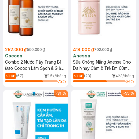
252.000 ₫
418.000 ₫
590.000 ₫
702.000 ₫
Cocoon
Anessa
Combo 2 Nước Tẩy Trang Bí
Sữa Chống Nắng Anessa Cho
Đao Cocoon Làm Sạch & Giảm
Da Nhạy Cảm & Trẻ Em 60ml
Dầu 500ml
(Mới)
(57)
1.5k/tháng
(23)
423/tháng
5.0
5.0
72
%
64
%
-
31
%
-
55
%