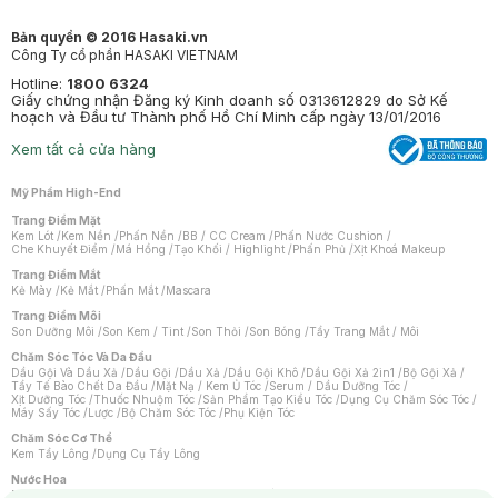
Bản quyền © 2016 Hasaki.vn
Công Ty cổ phần HASAKI VIETNAM
Hotline:
1800 6324
Giấy chứng nhận Đăng ký Kinh doanh số 0313612829 do Sở Kế
hoạch và Đầu tư Thành phố Hồ Chí Minh cấp ngày 13/01/2016
Xem tất cả cửa hàng
Mỹ Phẩm High-End
Trang Điểm Mặt
Kem Lót
/
Kem Nền
/
Phấn Nền
/
BB / CC Cream
/
Phấn Nước Cushion
/
Che Khuyết Điểm
/
Má Hồng
/
Tạo Khối / Highlight
/
Phấn Phủ
/
Xịt Khoá Makeup
Trang Điểm Mắt
Kẻ Mày
/
Kẻ Mắt
/
Phấn Mắt
/
Mascara
Trang Điểm Môi
Son Dưỡng Môi
/
Son Kem / Tint
/
Son Thỏi
/
Son Bóng
/
Tẩy Trang Mắt / Môi
Chăm Sóc Tóc Và Da Đầu
Dầu Gội Và Dầu Xả
/
Dầu Gội
/
Dầu Xả
/
Dầu Gội Khô
/
Dầu Gội Xả 2in1
/
Bộ Gội Xả
/
Tẩy Tế Bào Chết Da Đầu
/
Mặt Nạ / Kem Ủ Tóc
/
Serum / Dầu Dưỡng Tóc
/
Xịt Dưỡng Tóc
/
Thuốc Nhuộm Tóc
/
Sản Phẩm Tạo Kiểu Tóc
/
Dụng Cụ Chăm Sóc Tóc
/
Máy Sấy Tóc
/
Lược
/
Bộ Chăm Sóc Tóc
/
Phụ Kiện Tóc
Chăm Sóc Cơ Thể
Kem Tẩy Lông
/
Dụng Cụ Tẩy Lông
Nước Hoa
Nước Hoa Nữ
/
Nước Hoa Nam
/
Nước Hoa Cao Cấp
/
Xịt Thơm Toàn Thân
/