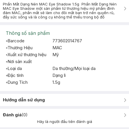
Phấn Mắt Dạng Nén MAC Eye Shadow 1.5g Phấn Mắt Dạng Nén
MAC Eye Shadow một sản phẩm từ thương hiệu mỹ phẩm đình
đám MAC, phấn mắt sẽ làm cho đôi mắt bạn trở nên quyến rũ,
đầy sức sống và là công cụ không thể thiếu trong bộ đồ
Thông số sản phẩm
Barcode
773602014767
Thương Hiệu
MAC
Xuất xứ thương hiệu
Mỹ
Nơi sản xuất
Loại da
Da thường/Mọi loại da
Đặc tính
Dạng lì
Dung Tích
1.5g
Hướng dẫn sử dụng
Đánh giá
(
0
)
Hãy là người đầu tiên đánh giá