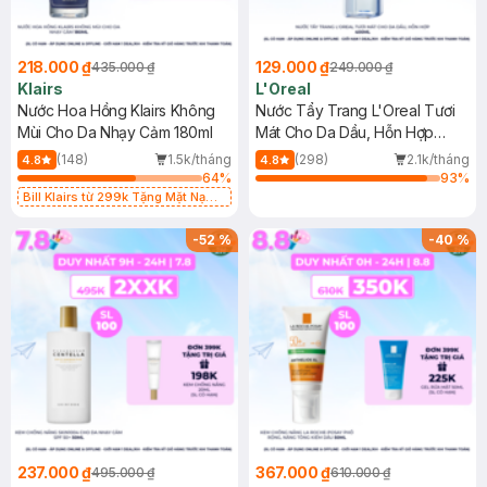
218.000 ₫
129.000 ₫
435.000 ₫
249.000 ₫
Klairs
L'Oreal
Nước Hoa Hồng Klairs Không
Nước Tẩy Trang L'Oreal Tươi
Mùi Cho Da Nhạy Cảm 180ml
Mát Cho Da Dầu, Hỗn Hợp
400ml
(148)
1.5k/tháng
(298)
2.1k/tháng
4.8
4.8
64
%
93
%
Bill Klairs từ 299k Tặng Mặt Nạ
Làm Dịu Da & Kiểm Soát Dầu Nhờn
25ml (SL Có Hạn)
-
52
%
-
40
%
237.000 ₫
367.000 ₫
495.000 ₫
610.000 ₫