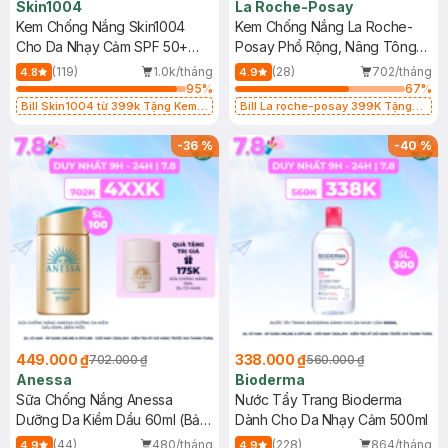
Skin1004
La Roche-Posay
Kem Chống Nắng Skin1004
Kem Chống Nắng La Roche-
Cho Da Nhạy Cảm SPF 50+
Posay Phổ Rộng, Nâng Tông
50ml
Kiềm Dầu 50ml
(119)
1.0k/tháng
(28)
702/tháng
4.8
4.9
95
%
67
%
Bill Skin1004 từ 399k Tặng Kem
Bill La roche-posay 399K Tặng
Chống Nắng Cho Da Nhạy Cảm
Gel rửa mặt da dầu nhạy cảm 50ml
SPF 50+ 20ml (SL Có Hạn)
(SL có hạn)
-
36
%
-
40
%
449.000 ₫
338.000 ₫
702.000 ₫
560.000 ₫
Anessa
Bioderma
Sữa Chống Nắng Anessa
Nước Tẩy Trang Bioderma
Dưỡng Da Kiềm Dầu 60ml (Bản
Dành Cho Da Nhạy Cảm 500ml
Mới)
(44)
480/tháng
(228)
864/tháng
4.9
4.9