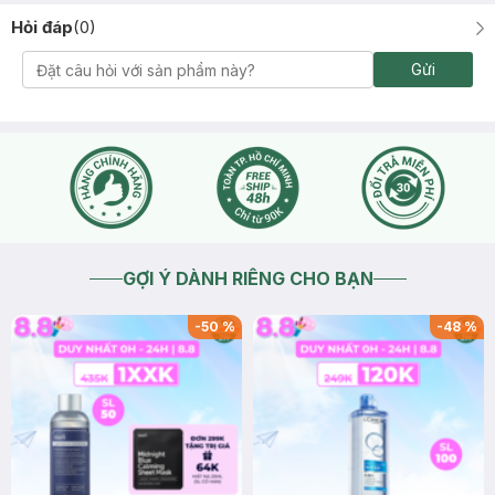
Hỏi đáp
(
0
)
Gửi
GỢI Ý DÀNH RIÊNG CHO BẠN
-
50
%
-
48
%