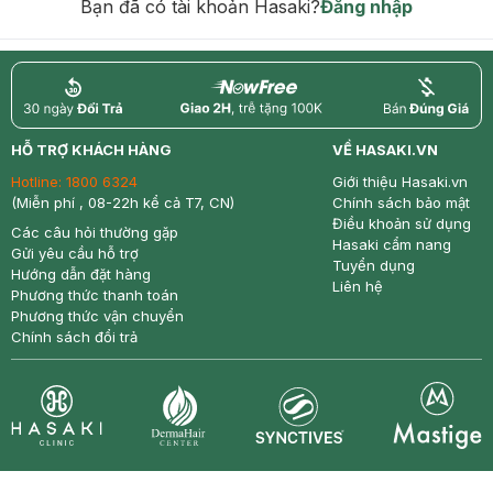
Bạn đã có tài khoản Hasaki?
Đăng nhập
return
nowfree
price
HỖ TRỢ KHÁCH HÀNG
VỀ HASAKI.VN
Hotline:
1800 6324
Giới thiệu Hasaki.vn
(Miễn phí , 08-22h kể cả T7, CN)
Chính sách bảo mật
Điều khoản sử dụng
Các câu hỏi thường gặp
Hasaki cẩm nang
Gửi yêu cầu hỗ trợ
Tuyển dụng
Hướng dẫn đặt hàng
Liên hệ
Phương thức thanh toán
Phương thức vận chuyển
Chính sách đổi trả
Synctives
Clinic
Dermahair
Mastige