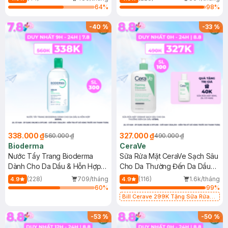
64
%
98
%
-
40
%
-
33
%
338.000 ₫
327.000 ₫
560.000 ₫
490.000 ₫
Bioderma
CeraVe
Nước Tẩy Trang Bioderma
Sữa Rửa Mặt CeraVe Sạch Sâu
Dành Cho Da Dầu & Hỗn Hợp
Cho Da Thường Đến Da Dầu
500ml
473ml
(228)
709/tháng
(116)
1.6k/tháng
4.9
4.9
60
%
99
%
Bill Cerave 299K Tặng Sữa Rửa
Mặt Cerave 30ml (SL có hạn)
-
53
%
-
50
%