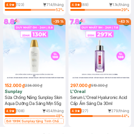
(Mới)
(123)
714/tháng
(69)
1.1k/tháng
4.9
4.9
52
%
29
%
-
35
%
-
43
%
152.000 ₫
297.000 ₫
234.000 ₫
519.000 ₫
Sunplay
L'Oreal
Sữa Chống Nắng Sunplay Skin
Serum L'Oreal Hyaluronic Acid
Aqua Dưỡng Da Sáng Mịn 55g
Cấp Ẩm Sáng Da 30ml
(108)
454/tháng
(27)
279/tháng
4.9
4.9
48
%
44
%
Bill 199K Sunplay tặng Tinh Chất
Chống Nắng 7g trị giá 30K (SL có
hạn)