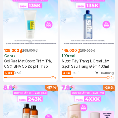
139.000 ₫
145.000 ₫
298.000 ₫
289.000 ₫
Cosrx
L'Oreal
Gel Rửa Mặt Cosrx Tràm Trà,
Nước Tẩy Trang L'Oreal Làm
0.5% BHA Có Độ pH Thấp
Sạch Sâu Trang Điểm 400ml
150ml
(173)
(298)
916/tháng
5.0
4.8
7
%
24
%
-
57
%
-
36
%