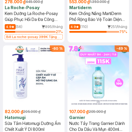
278.000 ₫
553.000 ₫
445.000 ₫
1.350.000 ₫
La Roche-Posay
Martiderm
Kem Dưỡng La Roche-Posay
Kem Chống Nắng MartiDerm
Giúp Phục Hồi Da Đa Công
Phổ Rộng Bảo Vệ Toàn Diện
Dụng 40ml
40ml
(56)
895/tháng
(110)
251/tháng
4.9
4.9
21
%
75
%
Bill La roche-posay 399K Tặng
Gel rửa mặt da dầu nhạy cảm 50ml
(SL có hạn)
-
60
%
-
49
%
82.000 ₫
107.000 ₫
205.000 ₫
209.000 ₫
Hatomugi
Garnier
Sữa Tắm Hatomugi Dưỡng Ẩm
Nước Tẩy Trang Garnier Dành
Chiết Xuất Ý Dĩ 800ml
Cho Da Dầu Và Mụn 400ml