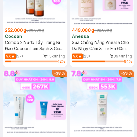
252.000 ₫
449.000 ₫
590.000 ₫
702.000 ₫
Cocoon
Anessa
Combo 2 Nước Tẩy Trang Bí
Sữa Chống Nắng Anessa Cho
Đao Cocoon Làm Sạch & Giảm
Da Nhạy Cảm & Trẻ Em 60ml
Dầu 500ml
(Mới)
(57)
1.5k/tháng
(23)
394/tháng
5.0
5.0
12
%
64
%
-
38
%
-
59
%