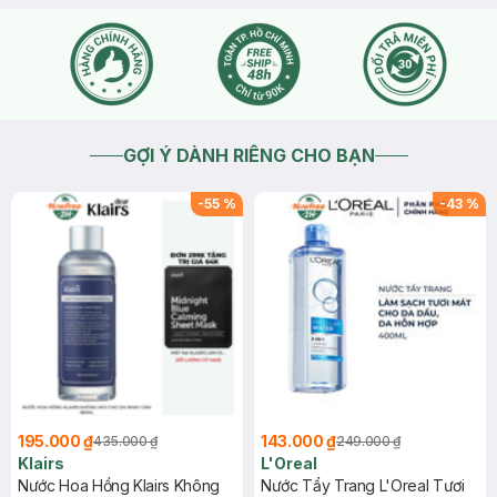
GỢI Ý DÀNH RIÊNG CHO BẠN
-
55
%
-
43
%
195.000 ₫
143.000 ₫
435.000 ₫
249.000 ₫
Klairs
L'Oreal
Nước Hoa Hồng Klairs Không
Nước Tẩy Trang L'Oreal Tươi