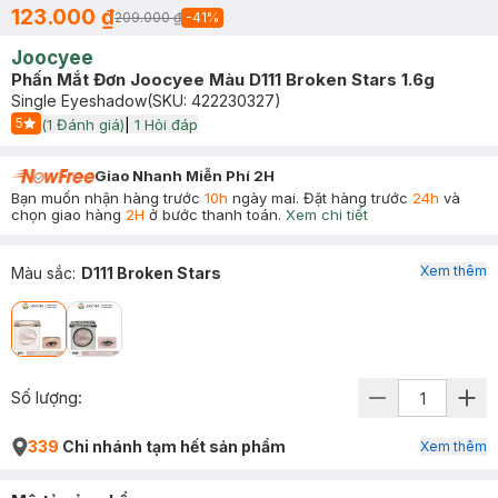
123.000 ₫
209.000 ₫
-
41
%
Joocyee
Phấn Mắt Đơn Joocyee Màu D111 Broken Stars 1.6g
Single Eyeshadow
(SKU:
422230327
)
5
(
1
Đánh giá)
|
1
Hỏi đáp
Start Icon
Giao Nhanh Miễn Phí 2H
Bạn muốn nhận hàng trước
10h
ngày mai. Đặt hàng trước
24h
và
chọn giao hàng
2H
ở bước thanh toán.
Xem chi tiết
Xem thêm
Màu sắc
:
D111 Broken Stars
Số lượng:
339
Chi nhánh tạm hết sản phẩm
Xem thêm