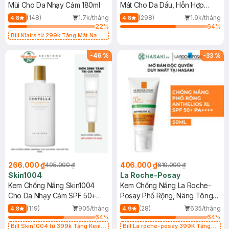
Mùi Cho Da Nhạy Cảm 180ml
Mát Cho Da Dầu, Hỗn Hợp
400ml
(148)
1.7k/tháng
(298)
1.9k/tháng
4.8
4.8
22
%
64
%
Bill Klairs từ 299k Tặng Mặt Nạ
Làm Dịu Da & Kiểm Soát Dầu Nhờn
25ml (SL Có Hạn)
-
46
%
-
33
%
266.000 ₫
406.000 ₫
495.000 ₫
610.000 ₫
Skin1004
La Roche-Posay
Kem Chống Nắng Skin1004
Kem Chống Nắng La Roche-
Cho Da Nhạy Cảm SPF 50+
Posay Phổ Rộng, Nâng Tông
50ml
Kiềm Dầu 50ml
(119)
905/tháng
(28)
635/tháng
4.8
4.9
64
%
64
%
Bill Skin1004 từ 399k Tặng Kem
Bill La roche-posay 399K Tặng