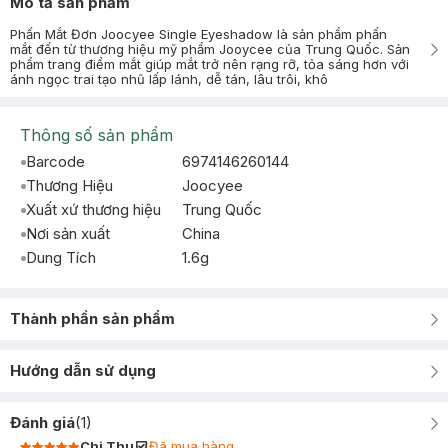
Mô tả sản phẩm
Phấn Mắt Đơn Joocyee Single Eyeshadow là sản phẩm phấn
mắt đến từ thương hiệu mỹ phẩm Jooycee của Trung Quốc. Sản
phẩm trang điểm mắt giúp mắt trở nên rạng rỡ, tỏa sáng hơn với
ánh ngọc trai tạo nhũ lấp lánh, dễ tán, lâu trôi, khô
Thông số sản phẩm
Barcode
6974146260144
Thương Hiệu
Joocyee
Xuất xứ thương hiệu
Trung Quốc
Nơi sản xuất
China
Dung Tích
1.6g
Thành phần sản phẩm
Hướng dẫn sử dụng
Đánh giá
(
1
)
Chi Thu
Đã mua hàng