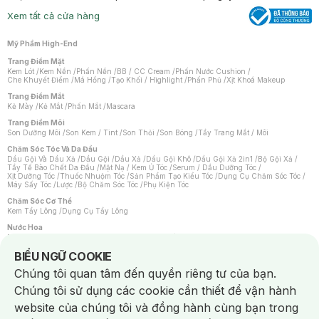
Xem tất cả cửa hàng
Mỹ Phẩm High-End
Trang Điểm Mặt
Kem Lót
/
Kem Nền
/
Phấn Nền
/
BB / CC Cream
/
Phấn Nước Cushion
/
Che Khuyết Điểm
/
Má Hồng
/
Tạo Khối / Highlight
/
Phấn Phủ
/
Xịt Khoá Makeup
Trang Điểm Mắt
Kẻ Mày
/
Kẻ Mắt
/
Phấn Mắt
/
Mascara
Trang Điểm Môi
Son Dưỡng Môi
/
Son Kem / Tint
/
Son Thỏi
/
Son Bóng
/
Tẩy Trang Mắt / Môi
Chăm Sóc Tóc Và Da Đầu
Dầu Gội Và Dầu Xả
/
Dầu Gội
/
Dầu Xả
/
Dầu Gội Khô
/
Dầu Gội Xả 2in1
/
Bộ Gội Xả
/
Tẩy Tế Bào Chết Da Đầu
/
Mặt Nạ / Kem Ủ Tóc
/
Serum / Dầu Dưỡng Tóc
/
Xịt Dưỡng Tóc
/
Thuốc Nhuộm Tóc
/
Sản Phẩm Tạo Kiểu Tóc
/
Dụng Cụ Chăm Sóc Tóc
/
Máy Sấy Tóc
/
Lược
/
Bộ Chăm Sóc Tóc
/
Phụ Kiện Tóc
Chăm Sóc Cơ Thể
Kem Tẩy Lông
/
Dụng Cụ Tẩy Lông
Nước Hoa
Nước Hoa Nữ
/
Nước Hoa Nam
/
Nước Hoa Cao Cấp
/
Xịt Thơm Toàn Thân
/
Nước Hoa Vùng Kín
Notice about cookies usage
BIỂU NGỮ COOKIE
Chăm Sóc Cá Nhân
Chúng tôi quan tâm đến quyền riêng tư của bạn.
Chống Muỗi
/
Khẩu Trang
/
Máy Massage
/
Mặt Nạ Xông Hơi
/
Nước Rửa Tay
/
Sản Phẩm Chăm Sóc Khác
/
Bàn Chải Đánh Răng
/
Bàn Chải Điện
/
Chúng tôi sử dụng các cookie cần thiết để vận hành
Hỗ Trợ Trắng Răng
/
Kem Đánh Răng
/
Máy Tăm Nước
/
Nước Súc Miệng
/
Tăm / Chỉ Nha Khoa
/
Xịt Thơm Miệng
/
Dung Dịch Vệ Sinh
/
Dưỡng Vùng Kín
/
website của chúng tôi và đồng hành cùng bạn trong
Khăn Ướt Vệ Sinh Vùng Kín
/
Băng Vệ Sinh
/
Tampon
/
Bọt Cạo Râu
/
Dao Cạo Râu
/
Máy Cạo Râu