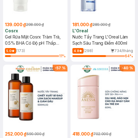
139.000 ₫
181.000 ₫
298.000 ₫
289.000 ₫
Cosrx
L'Oreal
Gel Rửa Mặt Cosrx Tràm Trà,
Nước Tẩy Trang L'Oreal Làm
0.5% BHA Có Độ pH Thấp
Sạch Sâu Trang Điểm 400ml
150ml
(173)
(298)
734/tháng
5.0
4.8
11
%
64
%
-
57
%
-
40
%
252.000 ₫
418.000 ₫
590.000 ₫
702.000 ₫