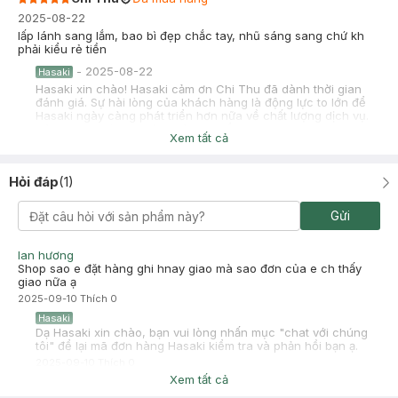
2025-08-22
lấp lánh sang lắm, bao bì đẹp chắc tay, nhũ sáng sang chứ kh
phải kiểu rẻ tiền
-
2025-08-22
Hasaki
Hasaki xin chào! Hasaki cảm ơn Chi Thu đã dành thời gian
đánh giá. Sự hài lòng của khách hàng là động lực to lớn để
Hasaki ngày càng phát triển hơn nữa về chất lượng dịch vụ.
Cảm ơn bạn đã tin tưởng và mua sắm tại Hasaki!
Xem tất cả
Hỏi đáp
(
1
)
Gửi
lan hương
Shop sao e đặt hàng ghi hnay giao mà sao đơn của e ch thấy
giao nữa ạ
2025-09-10
Thích
0
Hasaki
Dạ Hasaki xin chào, bạn vui lòng nhấn mục "chat với chúng
tôi" để lại mã đơn hàng Hasaki kiểm tra và phản hồi bạn ạ.
2025-09-10
Thích
0
Xem tất cả