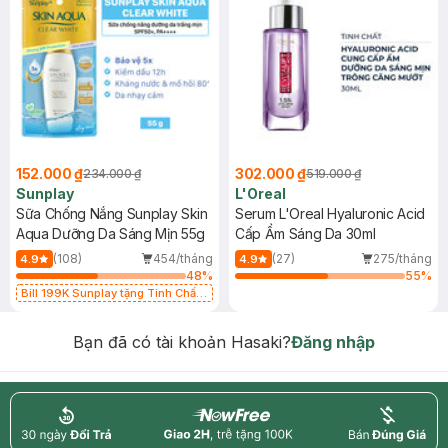
152.000 ₫
302.000 ₫
234.000 ₫
519.000 ₫
Sunplay
L'Oreal
Sữa Chống Nắng Sunplay Skin
Serum L'Oreal Hyaluronic Acid
Aqua Dưỡng Da Sáng Mịn 55g
Cấp Ẩm Sáng Da 30ml
(108)
454/tháng
(27)
275/tháng
4.9
4.9
48
%
55
%
Bill 199K Sunplay tặng Tinh Chất
Chống Nắng 7g trị giá 30K (SL có
hạn)
Bạn đã có tài khoản Hasaki?
Đăng nhập