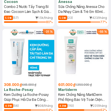
Cocoon
Anessa
Combo 2 Nước Tẩy Trang Bí
Sữa Chống Nắng Anessa Cho
Đao Cocoon Làm Sạch & Giảm
Da Nhạy Cảm & Trẻ Em 60ml
Dầu 500ml
(Mới)
(57)
1.5k/tháng
(23)
423/tháng
5.0
5.0
80
%
77
%
-
31
%
-
55
%
308.000 ₫
601.000 ₫
445.000 ₫
1.350.000 ₫
La Roche-Posay
Martiderm
Kem Dưỡng La Roche-Posay
Kem Chống Nắng MartiDerm
Giúp Phục Hồi Da Đa Công
Phổ Rộng Bảo Vệ Toàn Diện
Dụng 40ml
40ml
(56)
808/tháng
(110)
231/tháng
4.9
4.9
64
%
62
%