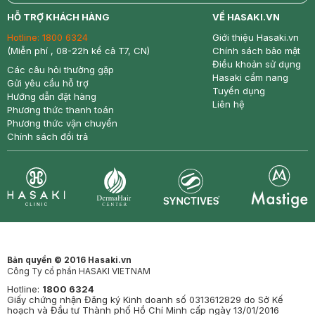
return
nowfree
price
HỖ TRỢ KHÁCH HÀNG
VỀ HASAKI.VN
Hotline:
1800 6324
Giới thiệu Hasaki.vn
(Miễn phí , 08-22h kể cả T7, CN)
Chính sách bảo mật
Điều khoản sử dụng
Các câu hỏi thường gặp
Hasaki cẩm nang
Gửi yêu cầu hỗ trợ
Tuyển dụng
Hướng dẫn đặt hàng
Liên hệ
Phương thức thanh toán
Phương thức vận chuyển
Chính sách đổi trả
Synctives
Clinic
Dermahair
Mastige
Bản quyền © 2016 Hasaki.vn
Công Ty cổ phần HASAKI VIETNAM
Hotline:
1800 6324
Giấy chứng nhận Đăng ký Kinh doanh số 0313612829 do Sở Kế
hoạch và Đầu tư Thành phố Hồ Chí Minh cấp ngày 13/01/2016