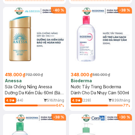
Chống Nắng Cho Da Nhạy Cảm
Gel rửa mặt da dầu nhạy cảm 50ml
SPF 50+ 20ml (SL Có Hạn)
(SL có hạn)
-
40
%
-
38
%
418.000 ₫
348.000 ₫
702.000 ₫
560.000 ₫
Anessa
Bioderma
Sữa Chống Nắng Anessa
Nước Tẩy Trang Bioderma
Dưỡng Da Kiềm Dầu 60ml (Bản
Dành Cho Da Nhạy Cảm 500ml
Mới)
(44)
516/tháng
(228)
839/tháng
4.9
4.9
64
%
71
%
-
38
%
-
30
%