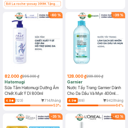
Bill La roche-posay 399K Tặng
Gel rửa mặt da dầu nhạy cảm 50ml
(SL có hạn)
-
60
%
-
39
%
82.000 ₫
128.000 ₫
205.000 ₫
209.000 ₫
Hatomugi
Garnier
Sữa Tắm Hatomugi Dưỡng Ẩm
Nước Tẩy Trang Garnier Dành
Chiết Xuất Ý Dĩ 800ml
Cho Da Dầu Và Mụn 400ml
(Mới)
(123)
714/tháng
(69)
942/tháng
4.9
4.9
53
%
64
%
-
35
%
-
42
%