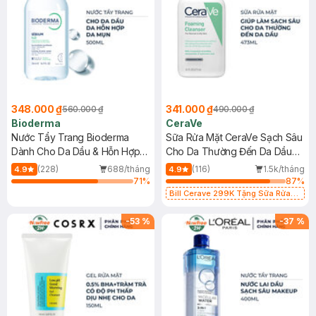
348.000 ₫
341.000 ₫
560.000 ₫
490.000 ₫
Bioderma
CeraVe
Nước Tẩy Trang Bioderma
Sữa Rửa Mặt CeraVe Sạch Sâu
Dành Cho Da Dầu & Hỗn Hợp
Cho Da Thường Đến Da Dầu
500ml
473ml
(228)
688/tháng
(116)
1.5k/tháng
4.9
4.9
71
%
87
%
Bill Cerave 299K Tặng Sữa Rửa
Mặt Cerave 30ml (SL có hạn)
-
53
%
-
37
%