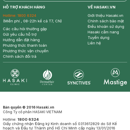
return
nowfree
price
HỖ TRỢ KHÁCH HÀNG
VỀ HASAKI.VN
Hotline:
1800 6324
Giới thiệu Hasaki.vn
(Miễn phí , 08-22h kể cả T7, CN)
Chính sách bảo mật
Điều khoản sử dụng
Các câu hỏi thường gặp
Hasaki cẩm nang
Gửi yêu cầu hỗ trợ
Tuyển dụng
Hướng dẫn đặt hàng
Liên hệ
Phương thức thanh toán
Phương thức vận chuyển
Chính sách đổi trả
Synctives
Clinic
Dermahair
Mastige
Bản quyền © 2016 Hasaki.vn
Công Ty cổ phần HASAKI VIETNAM
Hotline:
1800 6324
Giấy chứng nhận Đăng ký Kinh doanh số 0313612829 do Sở Kế
hoạch và Đầu tư Thành phố Hồ Chí Minh cấp ngày 13/01/2016