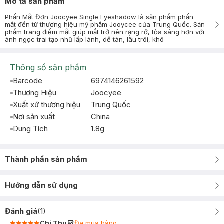
Mô tả sản phẩm
Phấn Mắt Đơn Joocyee Single Eyeshadow là sản phẩm phấn
mắt đến từ thương hiệu mỹ phẩm Jooycee của Trung Quốc. Sản
phẩm trang điểm mắt giúp mắt trở nên rạng rỡ, tỏa sáng hơn với
ánh ngọc trai tạo nhũ lấp lánh, dễ tán, lâu trôi, khô
Thông số sản phẩm
Barcode
6974146261592
Thương Hiệu
Joocyee
Xuất xứ thương hiệu
Trung Quốc
Nơi sản xuất
China
Dung Tích
1.8g
Thành phần sản phẩm
Hướng dẫn sử dụng
Đánh giá
(
1
)
Chi Thu
Đã mua hàng