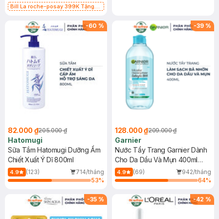
Bill La roche-posay 399K Tặng
Gel rửa mặt da dầu nhạy cảm 50ml
(SL có hạn)
-
60
%
-
39
%
82.000 ₫
128.000 ₫
205.000 ₫
209.000 ₫
Hatomugi
Garnier
Sữa Tắm Hatomugi Dưỡng Ẩm
Nước Tẩy Trang Garnier Dành
Chiết Xuất Ý Dĩ 800ml
Cho Da Dầu Và Mụn 400ml
(Mới)
(123)
714/tháng
(69)
942/tháng
4.9
4.9
53
%
64
%
-
35
%
-
42
%