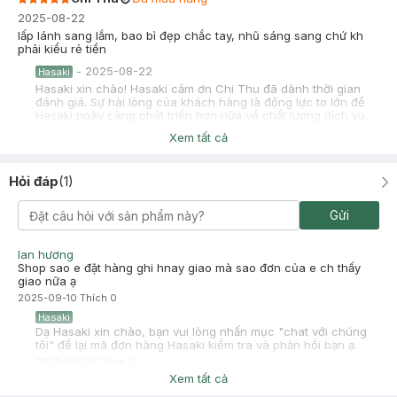
2025-08-22
lấp lánh sang lắm, bao bì đẹp chắc tay, nhũ sáng sang chứ kh
phải kiểu rẻ tiền
-
2025-08-22
Hasaki
Hasaki xin chào! Hasaki cảm ơn Chi Thu đã dành thời gian
đánh giá. Sự hài lòng của khách hàng là động lực to lớn để
Hasaki ngày càng phát triển hơn nữa về chất lượng dịch vụ.
Cảm ơn bạn đã tin tưởng và mua sắm tại Hasaki!
Xem tất cả
Hỏi đáp
(
1
)
Gửi
lan hương
Shop sao e đặt hàng ghi hnay giao mà sao đơn của e ch thấy
giao nữa ạ
2025-09-10
Thích
0
Hasaki
Dạ Hasaki xin chào, bạn vui lòng nhấn mục "chat với chúng
tôi" để lại mã đơn hàng Hasaki kiểm tra và phản hồi bạn ạ.
2025-09-10
Thích
0
Xem tất cả