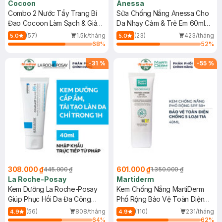
Cocoon
Anessa
Combo 2 Nước Tẩy Trang Bí
Sữa Chống Nắng Anessa Cho
Đao Cocoon Làm Sạch & Giảm
Da Nhạy Cảm & Trẻ Em 60ml
Dầu 500ml
(Mới)
(57)
1.5k/tháng
(23)
423/tháng
5.0
5.0
68
%
52
%
-
31
%
-
55
%
308.000 ₫
601.000 ₫
445.000 ₫
1.350.000 ₫
La Roche-Posay
Martiderm
Kem Dưỡng La Roche-Posay
Kem Chống Nắng MartiDerm
Giúp Phục Hồi Da Đa Công
Phổ Rộng Bảo Vệ Toàn Diện
Dụng 40ml
40ml
(56)
808/tháng
(110)
231/tháng
4.9
4.9
64
%
62
%