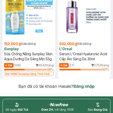
152.000 ₫
302.000 ₫
234.000 ₫
519.000 ₫
Sunplay
L'Oreal
Sữa Chống Nắng Sunplay Skin
Serum L'Oreal Hyaluronic Acid
Aqua Dưỡng Da Sáng Mịn 55g
Cấp Ẩm Sáng Da 30ml
(108)
454/tháng
(27)
275/tháng
4.9
4.9
48
%
50
%
Bill 199K Sunplay tặng Tinh Chất
Chống Nắng 7g trị giá 30K (SL có
hạn)
Bạn đã có tài khoản Hasaki?
Đăng nhập