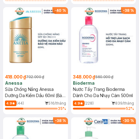
Chống Nắng Cho Da Nhạy Cảm
Gel rửa mặt da dầu nhạy cảm 50ml
SPF 50+ 20ml (SL Có Hạn)
(SL có hạn)
-
40
%
-
38
%
418.000 ₫
348.000 ₫
702.000 ₫
560.000 ₫
Anessa
Bioderma
Sữa Chống Nắng Anessa
Nước Tẩy Trang Bioderma
Dưỡng Da Kiềm Dầu 60ml (Bản
Dành Cho Da Nhạy Cảm 500ml
Mới)
(44)
516/tháng
(228)
839/tháng
4.9
4.9
35
%
52
%
-
38
%
-
30
%