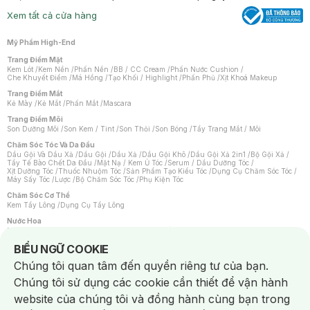
Xem tất cả cửa hàng
Mỹ Phẩm High-End
Trang Điểm Mặt
Kem Lót
/
Kem Nền
/
Phấn Nền
/
BB / CC Cream
/
Phấn Nước Cushion
/
Che Khuyết Điểm
/
Má Hồng
/
Tạo Khối / Highlight
/
Phấn Phủ
/
Xịt Khoá Makeup
Trang Điểm Mắt
Kẻ Mày
/
Kẻ Mắt
/
Phấn Mắt
/
Mascara
Trang Điểm Môi
Son Dưỡng Môi
/
Son Kem / Tint
/
Son Thỏi
/
Son Bóng
/
Tẩy Trang Mắt / Môi
Chăm Sóc Tóc Và Da Đầu
Dầu Gội Và Dầu Xả
/
Dầu Gội
/
Dầu Xả
/
Dầu Gội Khô
/
Dầu Gội Xả 2in1
/
Bộ Gội Xả
/
Tẩy Tế Bào Chết Da Đầu
/
Mặt Nạ / Kem Ủ Tóc
/
Serum / Dầu Dưỡng Tóc
/
Xịt Dưỡng Tóc
/
Thuốc Nhuộm Tóc
/
Sản Phẩm Tạo Kiểu Tóc
/
Dụng Cụ Chăm Sóc Tóc
/
Máy Sấy Tóc
/
Lược
/
Bộ Chăm Sóc Tóc
/
Phụ Kiện Tóc
Chăm Sóc Cơ Thể
Kem Tẩy Lông
/
Dụng Cụ Tẩy Lông
Nước Hoa
Nước Hoa Nữ
/
Nước Hoa Nam
/
Nước Hoa Cao Cấp
/
Xịt Thơm Toàn Thân
/
Nước Hoa Vùng Kín
Notice about cookies usage
BIỂU NGỮ COOKIE
Chăm Sóc Cá Nhân
Chúng tôi quan tâm đến quyền riêng tư của bạn.
Chống Muỗi
/
Khẩu Trang
/
Máy Massage
/
Mặt Nạ Xông Hơi
/
Nước Rửa Tay
/
Sản Phẩm Chăm Sóc Khác
/
Bàn Chải Đánh Răng
/
Bàn Chải Điện
/
Chúng tôi sử dụng các cookie cần thiết để vận hành
Hỗ Trợ Trắng Răng
/
Kem Đánh Răng
/
Máy Tăm Nước
/
Nước Súc Miệng
/
Tăm / Chỉ Nha Khoa
/
Xịt Thơm Miệng
/
Dung Dịch Vệ Sinh
/
Dưỡng Vùng Kín
/
website của chúng tôi và đồng hành cùng bạn trong
Khăn Ướt Vệ Sinh Vùng Kín
/
Băng Vệ Sinh
/
Tampon
/
Bọt Cạo Râu
/
Dao Cạo Râu
/
Máy Cạo Râu