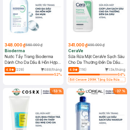
348.000 ₫
341.000 ₫
560.000 ₫
490.000 ₫
Bioderma
CeraVe
Nước Tẩy Trang Bioderma
Sữa Rửa Mặt CeraVe Sạch Sâu
Dành Cho Da Dầu & Hỗn Hợp
Cho Da Thường Đến Da Dầu
500ml
473ml
(228)
688/tháng
(116)
1.5k/tháng
4.9
4.9
52
%
64
%
Bill Cerave 299K Tặng Sữa Rửa
Mặt Cerave 30ml (SL có hạn)
-
53
%
-
37
%