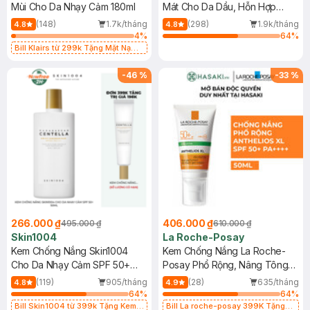
Mùi Cho Da Nhạy Cảm 180ml
Mát Cho Da Dầu, Hỗn Hợp
400ml
(148)
1.7k/tháng
(298)
1.9k/tháng
4.8
4.8
4
%
64
%
Bill Klairs từ 299k Tặng Mặt Nạ
Làm Dịu Da & Kiểm Soát Dầu Nhờn
25ml (SL Có Hạn)
-
46
%
-
33
%
266.000 ₫
406.000 ₫
495.000 ₫
610.000 ₫
Skin1004
La Roche-Posay
Kem Chống Nắng Skin1004
Kem Chống Nắng La Roche-
Cho Da Nhạy Cảm SPF 50+
Posay Phổ Rộng, Nâng Tông
50ml
Kiềm Dầu 50ml
(119)
905/tháng
(28)
635/tháng
4.8
4.9
64
%
64
%
Bill Skin1004 từ 399k Tặng Kem
Bill La roche-posay 399K Tặng