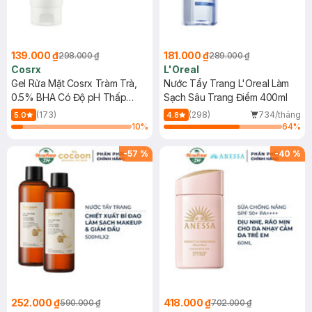
139.000 ₫
181.000 ₫
298.000 ₫
289.000 ₫
Cosrx
L'Oreal
Gel Rửa Mặt Cosrx Tràm Trà,
Nước Tẩy Trang L'Oreal Làm
0.5% BHA Có Độ pH Thấp
Sạch Sâu Trang Điểm 400ml
150ml
(173)
(298)
734/tháng
5.0
4.8
10
%
64
%
-
57
%
-
40
%
252.000 ₫
418.000 ₫
590.000 ₫
702.000 ₫