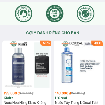
GỢI Ý DÀNH RIÊNG CHO BẠN
-
55
%
-
43
%
195.000 ₫
143.000 ₫
435.000 ₫
249.000 ₫
Klairs
L'Oreal
Nước Hoa Hồng Klairs Không
Nước Tẩy Trang L'Oreal Tươi