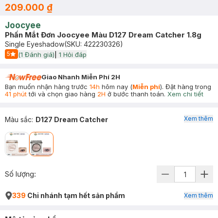
209.000 ₫
Joocyee
Phấn Mắt Đơn Joocyee Màu D127 Dream Catcher 1.8g
Single Eyeshadow
(SKU:
422230326
)
5
(
1
Đánh giá)
|
1
Hỏi đáp
Start Icon
Giao Nhanh Miễn Phí 2H
Bạn muốn nhận hàng trước
14h
hôm nay (
Miễn phí
). Đặt hàng trong
41 phút
tới và chọn giao hàng
2H
ở bước thanh toán.
Xem chi tiết
Xem thêm
Màu sắc
:
D127 Dream Catcher
Số lượng:
339
Chi nhánh tạm hết sản phẩm
Xem thêm