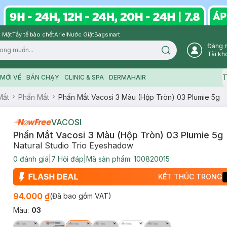
 Mặt
Tẩy tế bào chết
Ariel
Nước Giặt
Bagsmart
Đăng 
Search icon
Tài kh
T
MỚI VỀ
BÁN CHẠY
CLINIC & SPA
DERMAHAIR
Mắt
Phấn Mắt
Phấn Mắt Vacosi 3 Màu (Hộp Tròn) 03 Plumie 5g
VACOSI
Phấn Mắt Vacosi 3 Màu (Hộp Tròn) 03 Plumie 5g
Natural Studio Trio Eyeshadow
0
đánh giá
|
7
Hỏi đáp
|
Mã sản phẩm:
100820015
KẾT THÚC TRONG
94.000 ₫
(Đã bao gồm VAT)
Màu
:
03