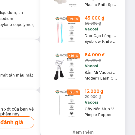
Plastic Bath Sponge
liquidum, tin
45.000 ₫
m sodium
-
20
%
56.000 ₫
opylene copolymer,
Vacosi
Dao Cạo Lông Mày Vacosi DC06 (2 Cây)
Eyebrow Knife DC06
64.000 ₫
-
16
%
76.000 ₫
Vacosi
Bấm Mi Vacosi Modern Lash Curler Cán Đen BM03
c mút tán màu mắt
Modern Lash Curler
15.000 ₫
-
25
%
20.000 ₫
Vacosi
ận xét của bạn về
Cây Nặn Mụn Vacosi 2 Đầu NM01
 phẩm này
Pimple Popper
 đánh giá
Xem thêm