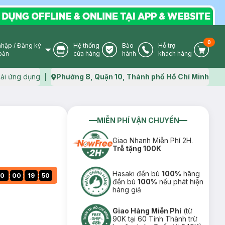
0
nhập
/
Đăng ký
Hệ thống
Bảo
Hỗ trợ
User Icon
Store Icon
Warranty Icon
Phone Icon
Cart I
oản
cửa hàng
hành
khách hàng
ải ứng dụng
Phường 8, Quận 10, Thành phố Hồ Chí Minh
Map icon
MIỄN PHÍ VẬN CHUYỂN
Giao Nhanh Miễn Phí 2H.
Trễ tặng 100K
Hasaki đền bù
100%
hãng
:
:
:
0
00
19
49
đền bù
100%
nếu phát hiện
hàng giả
Giao Hàng Miễn Phí
(từ
90K tại 60 Tỉnh Thành trừ