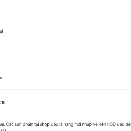
ạ!
g
 ạ
019
hẩm. Các sản phẩm tại shop đều là hàng mới nhập về nên HSD đều đ
 ơn