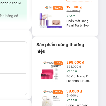
không đăng kí
Phấn Phủ Kiềm
151.000 ₫
Dầu Không Màu
-
52
%
7g trị giá 198K
312.000 ₫
(SL có hạn)
ính hãng có
B.O.M
Phấn Mắt Dạng Lỏng Có Nhũ B.O.M 01 Mirror Ball 3.5g
Pearl Party Eye Glitter
Sản phẩm cùng thương
hiệu
298.000 ₫
-
8
%
324.000 ₫
Vacosi
Bộ Cọ Trang Điểm Vacosi 14 Cây BC09 (Bóp Da Hồng)
Essential Brush Set BC09
38.000 ₫
-
25
%
51.000 ₫
Vacosi
Bông Tắm Vacosi BP21