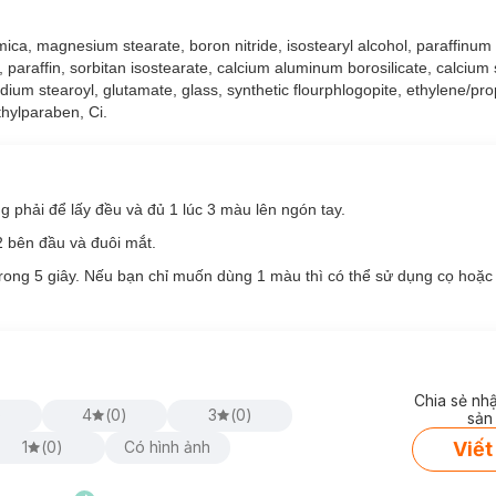
, mica, magnesium stearate, boron nitride, isostearyl alcohol, paraffinum 
, paraffin, sorbitan isostearate, calcium aluminum borosilicate, calciu
dium stearoyl, glutamate, glass, synthetic flourphlogopite, ethylene/pr
hylparaben, Ci.
g phải để lấy đều và đủ 1 lúc 3 màu lên ngón tay.
g
hiện đã có mặt tại
Hasaki
với 9 tông màu đa dạng cho bạn lựa chọn:
2 bên đầu và đuôi mắt.
trong 5 giây. Nếu bạn chỉ muốn dùng 1 màu thì có thể sử dụng cọ hoặ
Chia sẻ nh
)
4
(
0
)
3
(
0
)
sản
Viết
1
(
0
)
Có hình ảnh