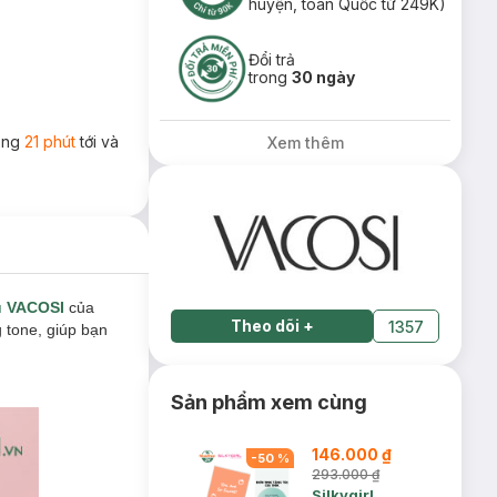
huyện, toàn Quốc từ 249K)
Đổi trả
trong
30 ngày
rong
21 phút
tới và
Xem thêm
u VACOSI
của
Theo dõi
+
1357
 tone, giúp bạn
Sản phẩm xem cùng
146.000 ₫
-
50
%
293.000 ₫
Silkygirl