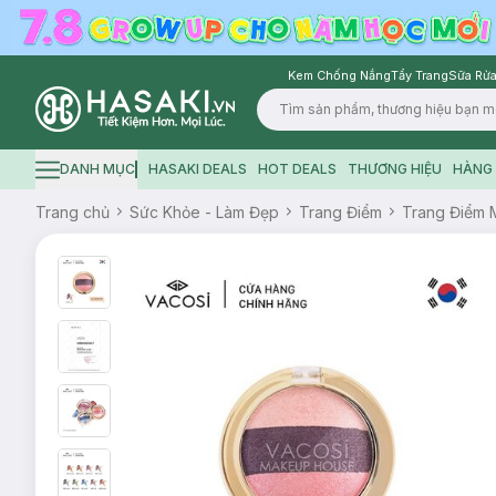
Kem Chống Nắng
Tẩy Trang
Sữa Rửa
Logo
DANH MỤC
HASAKI DEALS
HOT DEALS
THƯƠNG HIỆU
HÀNG 
Hamburger icon
Trang chủ
Sức Khỏe - Làm Đẹp
Trang Điểm
Trang Điểm 