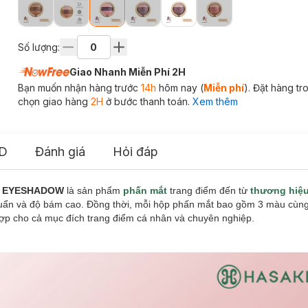
Số lượng:
Giao Nhanh Miễn Phí 2H
Bạn muốn nhận hàng trước
14h
hôm nay (
Miễn phí
). Đặt hàng t
chọn giao hàng
2H
ở bước thanh toán.
Xem thêm
D
Đánh giá
Hỏi đáp
RIO EYESHADOW
là sản phẩm
phấn mắt
trang điểm đến từ
thương hiệ
huẩn và độ bám cao. Đồng thời, mỗi hộp phấn mắt bao gồm 3 màu cùng
ợp cho cả mục đích trang điểm cá nhân và chuyên nghiệp.