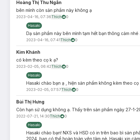
Hoàng Thị Thu Ngân
Xuất xứ thương hiệu:
Hàn Quốc
bên mình còn sản phẩm này không ạ
2023-04-16, 07:36
Thích
0
Sản xuất tại:
Hàn Quốc
Hasaki
Dung tích:
5g
Dạ sản phẩm này bên mình tạm hết bạn thông cảm nhé 
Lưu ý: Tác dụng có thể khác nhau tuỳ cơ địa của người dùn
2023-04-16, 07:41
Thích
0
Kim Khánh
có kèm theo cọ k ạ?
2023-02-05, 06:42
Thích
0
Hasaki
Hasaki chào bạn ạ , hiện sản phẩm không kèm theo cọ
2023-02-05, 07:57
Thích
0
Bùi Thị Hưng
Còn hạn sử dụng không ạ. Thấy trên sản phẩm ngày 27-1-2
2022-07-21, 14:30
Thích
0
Hasaki
Hasaki chào bạn! NXS và HSD có in trên bao bì sản p
2024, bạn có thể hoàn toàn yên tâm nè. Hasaki xin cảm