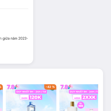
ến giữa năm 2023-
%
-
42
%
-
46
%