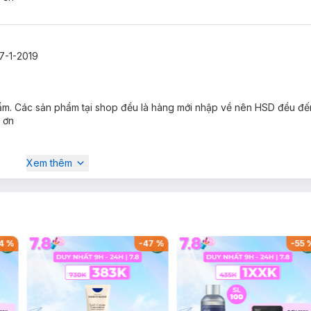
7-1-2019
hẩm. Các sản phẩm tại shop đều là hàng mới nhập về nên HSD đều đ
 ơn
Xem thêm
4
%
-
47
%
-
55