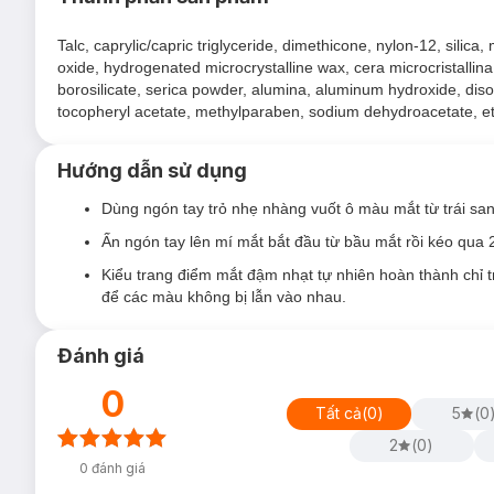
Talc, caprylic/capric triglyceride, dimethicone, nylon-12, silica
oxide, hydrogenated microcrystalline wax, cera microcristallina
borosilicate, serica powder, alumina, aluminum hydroxide, diso
tocopheryl acetate, methylparaben, sodium dehydroacetate, et
Hướng dẫn sử dụng
Dùng ngón tay trỏ nhẹ nhàng vuốt ô màu mắt từ trái san
Phấn Mắt 3 Màu (Hộp Tròn) VACOSI TRIO EYESHADOW 5
Ấn ngón tay lên mí mắt bắt đầu từ bầu mắt rồi kéo qua 
#01: Brownie
Kiểu trang điểm mắt đậm nhạt tự nhiên hoàn thành chỉ 
#02: Peachie
để các màu không bị lẫn vào nhau.
#03: Plumie
Đánh giá
#04: Candie
#05: Smokie
0
Tất cả
(
0
)
5
(
0
#06: Greenie
2
(
0
)
#07: Jeanie
0
đánh giá
#08: Patie