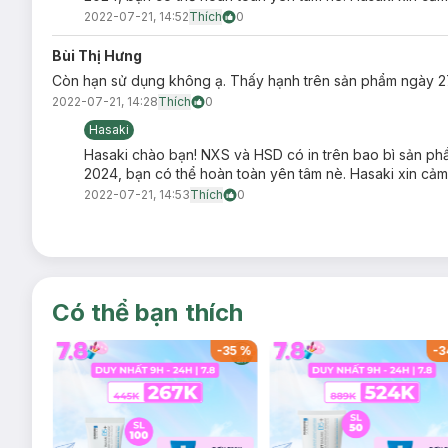
2022-07-21, 14:52
Thích
0
Bùi Thị Hưng
Còn hạn sử dụng không ạ. Thấy hạnh trên sản phẩm ngày 2
2022-07-21, 14:28
Thích
0
Hasaki
Hasaki chào bạn! NXS và HSD có in trên bao bì sản p
2024, bạn có thể hoàn toàn yên tâm nè. Hasaki xin cảm
2022-07-21, 14:53
Thích
0
Có thể bạn thích
-
17
%
-
35
%
-
3