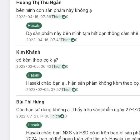
Hoàng Thị Thu Ngân
Xuất xứ thương hiệu:
Hàn Quốc
bên mình còn sản phẩm này không ạ
2023-04-16, 07:36
Thích
0
Sản xuất tại:
Hàn Quốc
Hasaki
Dung tích:
5g
Dạ sản phẩm này bên mình tạm hết bạn thông cảm nhé 
Lưu ý: Tác dụng có thể khác nhau tuỳ cơ địa của người dùn
2023-04-16, 07:41
Thích
0
Kim Khánh
có kèm theo cọ k ạ?
2023-02-05, 06:42
Thích
0
Hasaki
Hasaki chào bạn ạ , hiện sản phẩm không kèm theo cọ
2023-02-05, 07:57
Thích
0
Bùi Thị Hưng
Còn hạn sử dụng không ạ. Thấy trên sản phẩm ngày 27-1-2
2022-07-21, 14:30
Thích
0
Hasaki
Hasaki chào bạn! NXS và HSD có in trên bao bì sản p
2024, bạn có thể hoàn toàn yên tâm nè. Hasaki xin cảm