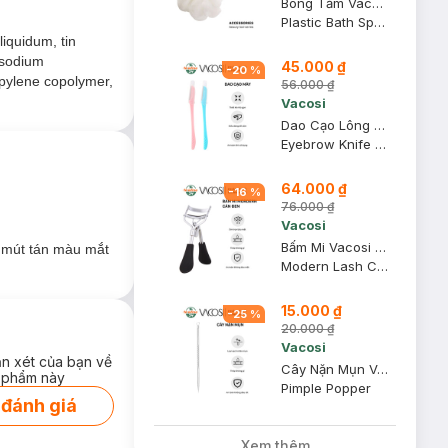
Bông Tắm Vacosi BP21
Plastic Bath Sponge
liquidum, tin
m sodium
45.000 ₫
-
20
%
opylene copolymer,
56.000 ₫
Vacosi
Dao Cạo Lông Mày Vacosi DC06 (2 Cây)
Eyebrow Knife DC06
64.000 ₫
-
16
%
76.000 ₫
Vacosi
Bấm Mi Vacosi Modern Lash Curler Cán Đen BM03
c mút tán màu mắt
Modern Lash Curler
15.000 ₫
-
25
%
20.000 ₫
Vacosi
ận xét của bạn về
Cây Nặn Mụn Vacosi 2 Đầu NM01
 phẩm này
Pimple Popper
 đánh giá
Xem thêm