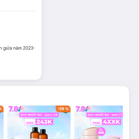
ến giữa năm 2023-
%
-
59
%
-
43
%