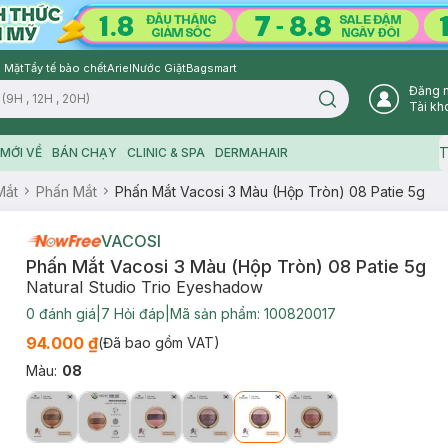
 Mặt
Tẩy tế bào chết
Ariel
Nước Giặt
Bagsmart
Đăng 
Search icon
Tài kh
T
MỚI VỀ
BÁN CHẠY
CLINIC & SPA
DERMAHAIR
Mắt
Phấn Mắt
Phấn Mắt Vacosi 3 Màu (Hộp Tròn) 08 Patie 5g
VACOSI
Phấn Mắt Vacosi 3 Màu (Hộp Tròn) 08 Patie 5g
Natural Studio Trio Eyeshadow
0
đánh giá
|
7
Hỏi đáp
|
Mã sản phẩm:
100820017
94.000 ₫
(Đã bao gồm VAT)
Màu
:
08