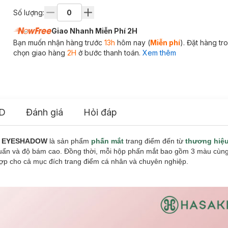
Số lượng:
Giao Nhanh Miễn Phí 2H
Bạn muốn nhận hàng trước
13h
hôm nay (
Miễn phí
). Đặt hàng t
chọn giao hàng
2H
ở bước thanh toán.
Xem thêm
D
Đánh giá
Hỏi đáp
RIO EYESHADOW
là sản phẩm
phấn mắt
trang điểm đến từ
thương hiệ
huẩn và độ bám cao. Đồng thời, mỗi hộp phấn mắt bao gồm 3 màu cùng
ợp cho cả mục đích trang điểm cá nhân và chuyên nghiệp.