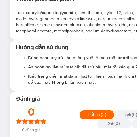
Talc, caprylic/capric triglyceride, dimethicone, nylon-12, silica
oxide, hydrogenated microcrystalline wax, cera microcristallina
borosilicate, serica powder, alumina, aluminum hydroxide, diso
tocopheryl acetate, methylparaben, sodium dehydroacetate, et
Hướng dẫn sử dụng
Dùng ngón tay trỏ nhẹ nhàng vuốt ô màu mắt từ trái san
Phấn Mắt 3 Màu (Hộp Tròn) VACOSI TRIO EYESHADOW 5
Ấn ngón tay lên mí mắt bắt đầu từ bầu mắt rồi kéo qua 
#01: Brownie
Kiểu trang điểm mắt đậm nhạt tự nhiên hoàn thành chỉ 
#02: Peachie
để các màu không bị lẫn vào nhau.
#03: Plumie
Đánh giá
#04: Candie
#05: Smokie
0
Tất cả
(
0
)
5
(
0
#06: Greenie
2
(
0
)
#07: Jeanie
0
đánh giá
#08: Patie