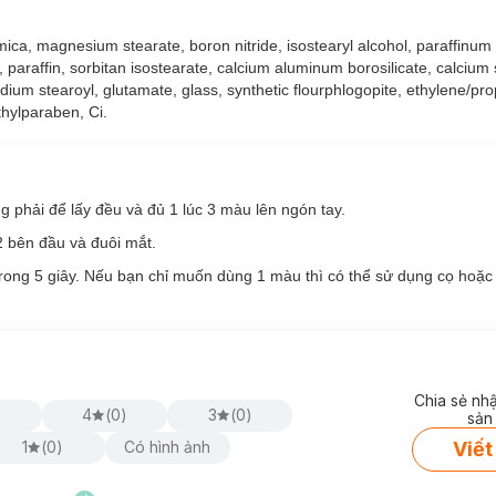
, mica, magnesium stearate, boron nitride, isostearyl alcohol, paraffinum 
, paraffin, sorbitan isostearate, calcium aluminum borosilicate, calciu
dium stearoyl, glutamate, glass, synthetic flourphlogopite, ethylene/pr
hylparaben, Ci.
g phải để lấy đều và đủ 1 lúc 3 màu lên ngón tay.
g
hiện đã có mặt tại
Hasaki
với 9 tông màu đa dạng cho bạn lựa chọn:
2 bên đầu và đuôi mắt.
trong 5 giây. Nếu bạn chỉ muốn dùng 1 màu thì có thể sử dụng cọ hoặ
Chia sẻ nh
)
4
(
0
)
3
(
0
)
sản
Viết
1
(
0
)
Có hình ảnh