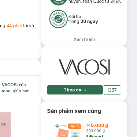
huyện, toàn Quốc từ 249K)
Đổi trả
trong
30 ngày
rong
44 phút
tới và
Xem thêm
u VACOSI
của
Theo dõi
+
1357
 tone, giúp bạn
Sản phẩm xem cùng
146.000 ₫
-
50
%
293.000 ₫
Silkygirl