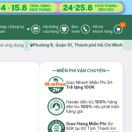
0
nhập
/
Đăng ký
Hệ thống
Bảo
Hỗ trợ
User Icon
Store Icon
Warranty Icon
Phone Icon
Cart I
oản
cửa hàng
hành
khách hàng
ải ứng dụng
Phường 8, Quận 10, Thành phố Hồ Chí Minh
Map icon
MIỄN PHÍ VẬN CHUYỂN
Giao Nhanh Miễn Phí 2H.
Trễ tặng 100K
Hasaki đền bù
100%
hãng
đền bù
100%
nếu phát hiện
hàng giả
Giao Hàng Miễn Phí
(từ
90K tại 60 Tỉnh Thành trừ