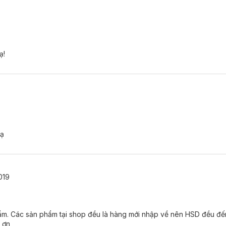
ạ!
g
 ạ
019
hẩm. Các sản phẩm tại shop đều là hàng mới nhập về nên HSD đều đ
 ơn