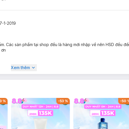
7-1-2019
hẩm. Các sản phẩm tại shop đều là hàng mới nhập về nên HSD đều đ
 ơn
Xem thêm
3
%
-
53
%
-
50