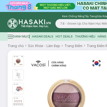
Kem Chống Nắng
Tẩy Trang
Sữa Rửa
Logo
DANH MỤC
HASAKI DEALS
HOT DEALS
THƯƠNG HIỆU
HÀNG 
Hamburger icon
Trang chủ
Sức Khỏe - Làm Đẹp
Trang Điểm
Trang Điểm 