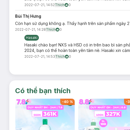
2022-07-21, 14:52
Thích
0
Bùi Thị Hưng
Còn hạn sử dụng không ạ. Thấy hạnh trên sản phẩm ngày 2
2022-07-21, 14:28
Thích
0
Hasaki
Hasaki chào bạn! NXS và HSD có in trên bao bì sản p
2024, bạn có thể hoàn toàn yên tâm nè. Hasaki xin cảm
2022-07-21, 14:53
Thích
0
Có thể bạn thích
-
40
%
-
40
%
-
3