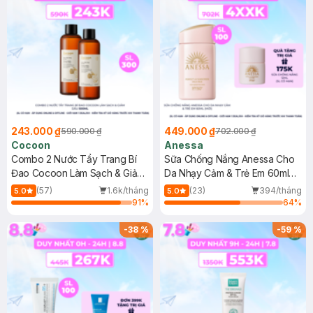
243.000 ₫
449.000 ₫
590.000 ₫
702.000 ₫
Cocoon
Anessa
Combo 2 Nước Tẩy Trang Bí
Sữa Chống Nắng Anessa Cho
Đao Cocoon Làm Sạch & Giảm
Da Nhạy Cảm & Trẻ Em 60ml
Dầu 500ml
(Mới)
(57)
1.6k/tháng
(23)
394/tháng
5.0
5.0
91
%
64
%
-
38
%
-
59
%