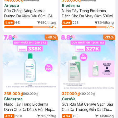
449.000 ₫
338.000 ₫
702.000 ₫
560.000 ₫
Anessa
Bioderma
Sữa Chống Nắng Anessa
Nước Tẩy Trang Bioderma
Dưỡng Da Kiềm Dầu 60ml (Bản
Dành Cho Da Nhạy Cảm 500ml
Mới)
(44)
480/tháng
(228)
864/tháng
4.9
4.9
64
%
77
%
-
40
%
-
33
%
338.000 ₫
327.000 ₫
560.000 ₫
490.000 ₫
Bioderma
CeraVe
Nước Tẩy Trang Bioderma
Sữa Rửa Mặt CeraVe Sạch Sâu
Dành Cho Da Dầu & Hỗn Hợp
Cho Da Thường Đến Da Dầu
500ml
473ml
(228)
709/tháng
(116)
1.6k/tháng
4.9
4.9