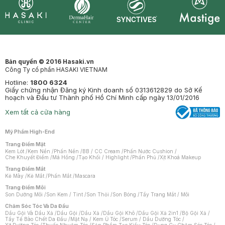
Synctives
Clinic
Dermahair
Mastige
Bản quyền © 2016 Hasaki.vn
Công Ty cổ phần HASAKI VIETNAM
Hotline:
1800 6324
Giấy chứng nhận Đăng ký Kinh doanh số 0313612829 do Sở Kế
hoạch và Đầu tư Thành phố Hồ Chí Minh cấp ngày 13/01/2016
Xem tất cả cửa hàng
Mỹ Phẩm High-End
Trang Điểm Mặt
Kem Lót
/
Kem Nền
/
Phấn Nền
/
BB / CC Cream
/
Phấn Nước Cushion
/
Che Khuyết Điểm
/
Má Hồng
/
Tạo Khối / Highlight
/
Phấn Phủ
/
Xịt Khoá Makeup
Trang Điểm Mắt
Kẻ Mày
/
Kẻ Mắt
/
Phấn Mắt
/
Mascara
Trang Điểm Môi
Son Dưỡng Môi
/
Son Kem / Tint
/
Son Thỏi
/
Son Bóng
/
Tẩy Trang Mắt / Môi
Chăm Sóc Tóc Và Da Đầu
Dầu Gội Và Dầu Xả
/
Dầu Gội
/
Dầu Xả
/
Dầu Gội Khô
/
Dầu Gội Xả 2in1
/
Bộ Gội Xả
/
Tẩy Tế Bào Chết Da Đầu
/
Mặt Nạ / Kem Ủ Tóc
/
Serum / Dầu Dưỡng Tóc
/