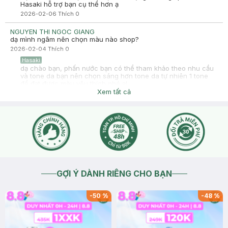
Hasaki hỗ trợ bạn cụ thể hơn ạ
2026-02-06
Thích
0
NGUYEN THI NGOC GIANG
dạ mình ngâm nên chọn màu nào shop?
2026-02-04
Thích
0
Hasaki
dạ chào bạn, phấn nước bạn có thể tham khảo theo nhu cầu
và tone da bạn nên chọn sáng hơn tone da tự nhiên 1 tone
để đạt được màu yêu thích nhé ạ!
Xem tất cả
2026-02-05
Thích
0
GỢI Ý DÀNH RIÊNG CHO BẠN
-
50
%
-
48
%