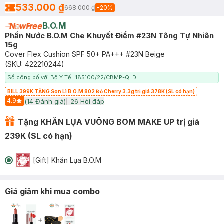
533.000 ₫
668.000 ₫
-
20
%
B.O.M
Phấn Nước B.O.M Che Khuyết Điểm #23N Tông Tự Nhiên
15g
Cover Flex Cushion SPF 50+ PA+++ #23N Beige
(SKU:
422210244
)
Số công bố với Bộ Y Tế : 185100/22/CBMP-QLD
BILL 399K TẶNG Son Lì B.O.M 802 Đỏ Cherry 3.3g trị giá 378K (SL có hạn)
4.9
(
14
Đánh giá)
|
26
Hỏi đáp
Start Icon
Tặng KHĂN LỤA VUÔNG BOM MAKE UP trị giá
239K (SL có hạn)
[Gift] Khăn Lụa B.O.M
Giá giảm khi mua combo