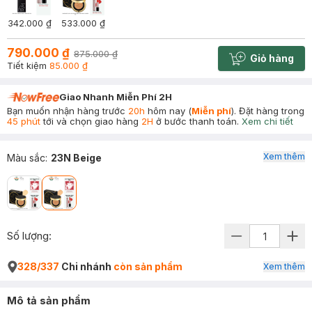
342.000 ₫
533.000 ₫
790.000 ₫
875.000 ₫
Giỏ hàng
Cart plus 
Tiết kiệm
85.000 ₫
Giao Nhanh Miễn Phí 2H
Bạn muốn nhận hàng trước
20h
hôm nay (
Miễn phí
). Đặt hàng trong
45 phút
tới và chọn giao hàng
2H
ở bước thanh toán.
Xem chi tiết
Xem thêm
Màu sắc
:
23N Beige
Số lượng:
328/337
Chi nhánh
còn sản phẩm
Xem thêm
Mô tả sản phẩm