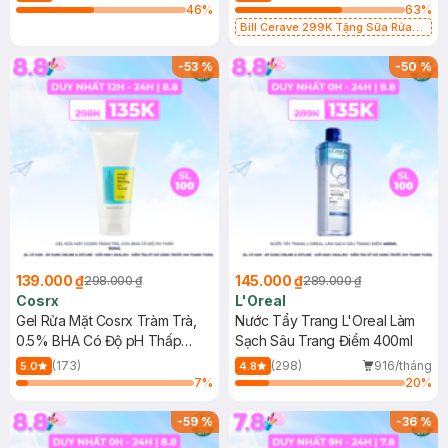
46
%
63
%
Bill Cerave 299K Tặng Sữa Rửa
Mặt Cerave 30ml (SL có hạn)
-
53
%
-
50
%
139.000 ₫
145.000 ₫
298.000 ₫
289.000 ₫
Cosrx
L'Oreal
Gel Rửa Mặt Cosrx Tràm Trà,
Nước Tẩy Trang L'Oreal Làm
0.5% BHA Có Độ pH Thấp
Sạch Sâu Trang Điểm 400ml
150ml
(173)
(298)
916/tháng
5.0
4.8
7
%
20
%
-
59
%
-
36
%