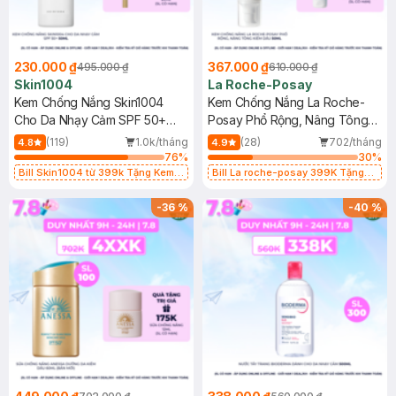
230.000 ₫
367.000 ₫
495.000 ₫
610.000 ₫
Skin1004
La Roche-Posay
Kem Chống Nắng Skin1004
Kem Chống Nắng La Roche-
Cho Da Nhạy Cảm SPF 50+
Posay Phổ Rộng, Nâng Tông
50ml
Kiềm Dầu 50ml
(119)
1.0k/tháng
(28)
702/tháng
4.8
4.9
76
%
30
%
Bill Skin1004 từ 399k Tặng Kem
Bill La roche-posay 399K Tặng
Chống Nắng Cho Da Nhạy Cảm
Gel rửa mặt da dầu nhạy cảm 50ml
SPF 50+ 20ml (SL Có Hạn)
(SL có hạn)
-
36
%
-
40
%