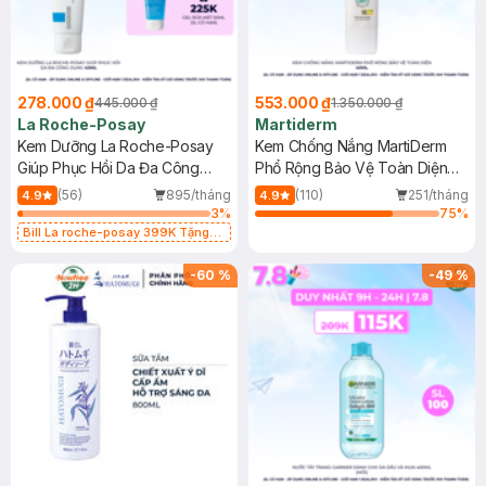
278.000 ₫
553.000 ₫
445.000 ₫
1.350.000 ₫
La Roche-Posay
Martiderm
Kem Dưỡng La Roche-Posay
Kem Chống Nắng MartiDerm
Giúp Phục Hồi Da Đa Công
Phổ Rộng Bảo Vệ Toàn Diện
Dụng 40ml
40ml
(56)
895/tháng
(110)
251/tháng
4.9
4.9
3
%
75
%
Bill La roche-posay 399K Tặng
Gel rửa mặt da dầu nhạy cảm 50ml
(SL có hạn)
-
60
%
-
49
%