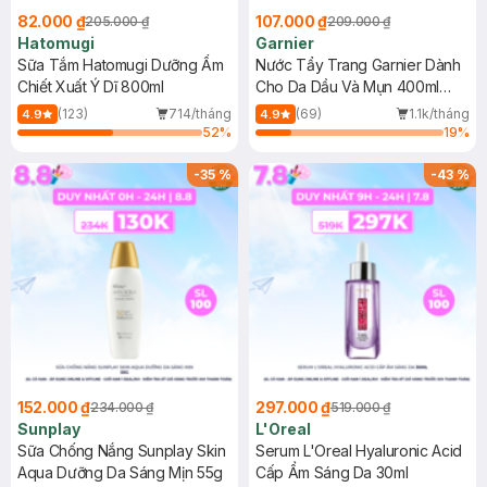
82.000 ₫
107.000 ₫
205.000 ₫
209.000 ₫
Hatomugi
Garnier
Sữa Tắm Hatomugi Dưỡng Ẩm
Nước Tẩy Trang Garnier Dành
Chiết Xuất Ý Dĩ 800ml
Cho Da Dầu Và Mụn 400ml
(Mới)
(123)
714/tháng
(69)
1.1k/tháng
4.9
4.9
52
%
19
%
-
35
%
-
43
%
152.000 ₫
297.000 ₫
234.000 ₫
519.000 ₫
Sunplay
L'Oreal
Sữa Chống Nắng Sunplay Skin
Serum L'Oreal Hyaluronic Acid
Aqua Dưỡng Da Sáng Mịn 55g
Cấp Ẩm Sáng Da 30ml