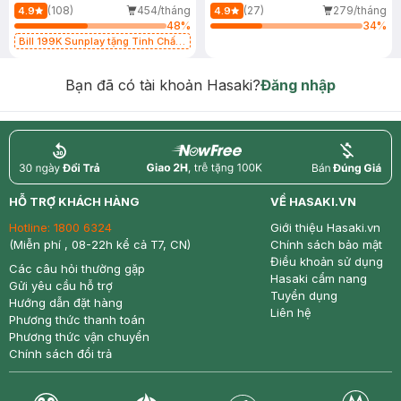
(108)
454/tháng
(27)
279/tháng
4.9
4.9
48
%
34
%
Bill 199K Sunplay tặng Tinh Chất
Chống Nắng 7g trị giá 30K (SL có
hạn)
Bạn đã có tài khoản Hasaki?
Đăng nhập
return
nowfree
price
HỖ TRỢ KHÁCH HÀNG
VỀ HASAKI.VN
Hotline:
1800 6324
Giới thiệu Hasaki.vn
(Miễn phí , 08-22h kể cả T7, CN)
Chính sách bảo mật
Điều khoản sử dụng
Các câu hỏi thường gặp
Hasaki cẩm nang
Gửi yêu cầu hỗ trợ
Tuyển dụng
Hướng dẫn đặt hàng
Liên hệ
Phương thức thanh toán
Phương thức vận chuyển
Chính sách đổi trả