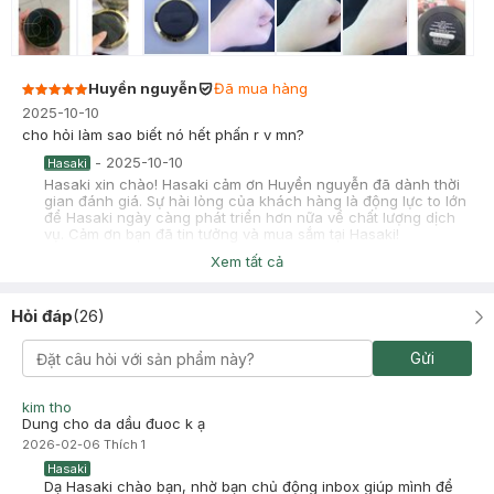
Huyền nguyễn
Đã mua hàng
2025-10-10
cho hỏi làm sao biết nó hết phấn r v mn?
-
2025-10-10
Hasaki
Hasaki xin chào! Hasaki cảm ơn Huyền nguyễn đã dành thời
gian đánh giá. Sự hài lòng của khách hàng là động lực to lớn
để Hasaki ngày càng phát triển hơn nữa về chất lượng dịch
vụ. Cảm ơn bạn đã tin tưởng và mua sắm tại Hasaki!
Xem tất cả
chị Hường
Đã mua hàng
2025-09-19
Hỏi đáp
(
26
)
sản phẩm của BOM nói chung là mê nè
-
2025-09-19
Hasaki
Gửi
Hasaki xin chào! Hasaki cảm ơn chị Hường đã dành thời gian
đánh giá. Sự hài lòng của khách hàng là động lực to lớn để
Hasaki ngày càng phát triển hơn nữa về chất lượng dịch vụ.
kim tho
Cảm ơn bạn đã tin tưởng và mua sắm tại Hasaki!
Dung cho da dầu đuoc k ạ
2026-02-06
Thích
1
Hasaki
Dạ Hasaki chào bạn, nhờ bạn chủ động inbox giúp mình để