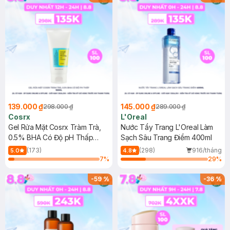
139.000 ₫
145.000 ₫
298.000 ₫
289.000 ₫
Cosrx
L'Oreal
Gel Rửa Mặt Cosrx Tràm Trà,
Nước Tẩy Trang L'Oreal Làm
0.5% BHA Có Độ pH Thấp
Sạch Sâu Trang Điểm 400ml
150ml
(173)
(298)
916/tháng
5.0
4.8
7
%
29
%
-
59
%
-
36
%