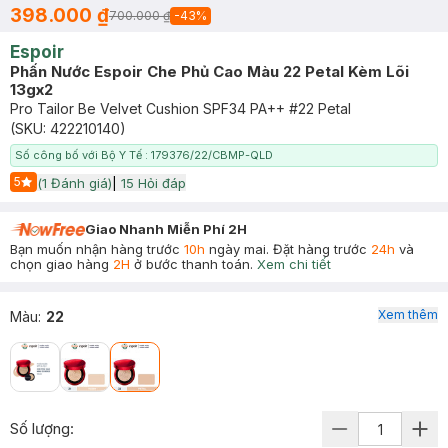
398.000 ₫
700.000 ₫
-
43
%
Espoir
Phấn Nước Espoir Che Phủ Cao Màu 22 Petal Kèm Lõi
13gx2
Pro Tailor Be Velvet Cushion SPF34 PA++ #22 Petal
(SKU:
422210140
)
Số công bố với Bộ Y Tế : 179376/22/CBMP-QLD
5
(
1
Đánh giá)
|
15
Hỏi đáp
Start Icon
Giao Nhanh Miễn Phí 2H
Bạn muốn nhận hàng trước
10h
ngày mai. Đặt hàng trước
24h
và
chọn giao hàng
2H
ở bước thanh toán.
Xem chi tiết
Xem thêm
Màu
:
22
Số lượng: