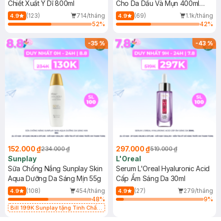
Chiết Xuất Ý Dĩ 800ml
Cho Da Dầu Và Mụn 400ml
(Mới)
(123)
714/tháng
(69)
1.1k/tháng
4.9
4.9
52
%
42
%
-
35
%
-
43
%
152.000 ₫
297.000 ₫
234.000 ₫
519.000 ₫
Sunplay
L'Oreal
Sữa Chống Nắng Sunplay Skin
Serum L'Oreal Hyaluronic Acid
Aqua Dưỡng Da Sáng Mịn 55g
Cấp Ẩm Sáng Da 30ml
(108)
454/tháng
(27)
279/tháng
4.9
4.9
48
%
9
%
Bill 199K Sunplay tặng Tinh Chất
Chống Nắng 7g trị giá 30K (SL có