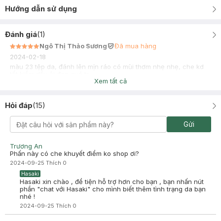
Hướng dẫn sử dụng
Đánh giá
(
1
)
Ngô Thị Thảo Sương
Đã mua hàng
2024-02-18
màu 23 tệp da, đánh lên mịn ráo có mùi thơm nhẹ nhẹ, che kd
tốt kiềm dầu ôi đẹp quá tr
Xem tất cả
Hỏi đáp
(
15
)
Gửi
Trương An
Phấn này có che khuyết điểm ko shop ơi?
2024-09-25
Thích
0
Hasaki
Hasaki xin chào , để tiện hỗ trợ hơn cho bạn , bạn nhấn nút
phần "chat với Hasaki" cho mình biết thêm tình trạng da bạn
nhé !
2024-09-25
Thích
0