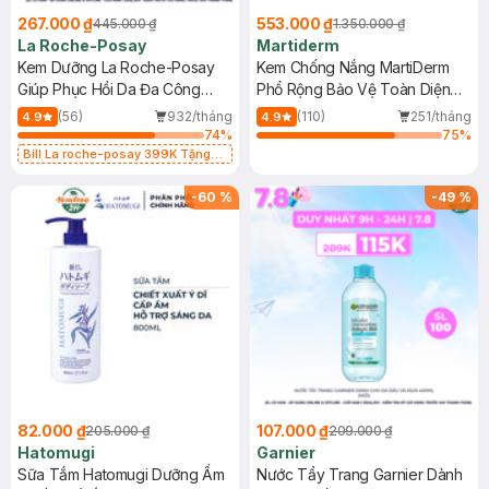
267.000 ₫
553.000 ₫
445.000 ₫
1.350.000 ₫
La Roche-Posay
Martiderm
Kem Dưỡng La Roche-Posay
Kem Chống Nắng MartiDerm
Giúp Phục Hồi Da Đa Công
Phổ Rộng Bảo Vệ Toàn Diện
Dụng 40ml
40ml
(56)
932/tháng
(110)
251/tháng
4.9
4.9
74
%
75
%
Bill La roche-posay 399K Tặng
Gel rửa mặt da dầu nhạy cảm 50ml
(SL có hạn)
-
60
%
-
49
%
82.000 ₫
107.000 ₫
205.000 ₫
209.000 ₫
Hatomugi
Garnier
Sữa Tắm Hatomugi Dưỡng Ẩm
Nước Tẩy Trang Garnier Dành