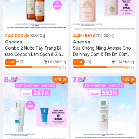
243.000 ₫
449.000 ₫
590.000 ₫
702.000 ₫
Cocoon
Anessa
Combo 2 Nước Tẩy Trang Bí
Sữa Chống Nắng Anessa Cho
Đao Cocoon Làm Sạch & Giảm
Da Nhạy Cảm & Trẻ Em 60ml
Dầu 500ml
(Mới)
(57)
1.6k/tháng
(23)
394/tháng
5.0
5.0
51
%
64
%
-
40
%
-
59
%