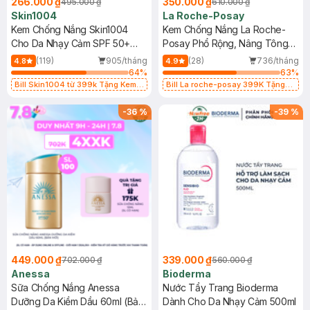
266.000 ₫
350.000 ₫
495.000 ₫
610.000 ₫
Skin1004
La Roche-Posay
Kem Chống Nắng Skin1004
Kem Chống Nắng La Roche-
Cho Da Nhạy Cảm SPF 50+
Posay Phổ Rộng, Nâng Tông
50ml
Kiềm Dầu 50ml
(119)
905/tháng
(28)
736/tháng
4.8
4.9
64
%
63
%
Bill Skin1004 từ 399k Tặng Kem
Bill La roche-posay 399K Tặng
Chống Nắng Cho Da Nhạy Cảm
Gel rửa mặt da dầu nhạy cảm 50ml
SPF 50+ 20ml (SL Có Hạn)
(SL có hạn)
-
36
%
-
39
%
449.000 ₫
339.000 ₫
702.000 ₫
560.000 ₫
Anessa
Bioderma
Sữa Chống Nắng Anessa
Nước Tẩy Trang Bioderma
Dưỡng Da Kiềm Dầu 60ml (Bản
Dành Cho Da Nhạy Cảm 500ml