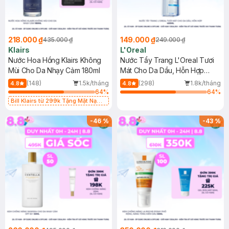
218.000 ₫
149.000 ₫
435.000 ₫
249.000 ₫
Klairs
L'Oreal
Nước Hoa Hồng Klairs Không
Nước Tẩy Trang L'Oreal Tươi
Mùi Cho Da Nhạy Cảm 180ml
Mát Cho Da Dầu, Hỗn Hợp
400ml
(148)
1.5k/tháng
(298)
1.8k/tháng
4.8
4.8
64
%
64
%
Bill Klairs từ 299k Tặng Mặt Nạ
Làm Dịu Da & Kiểm Soát Dầu Nhờn
25ml (SL Có Hạn)
-
46
%
-
43
%