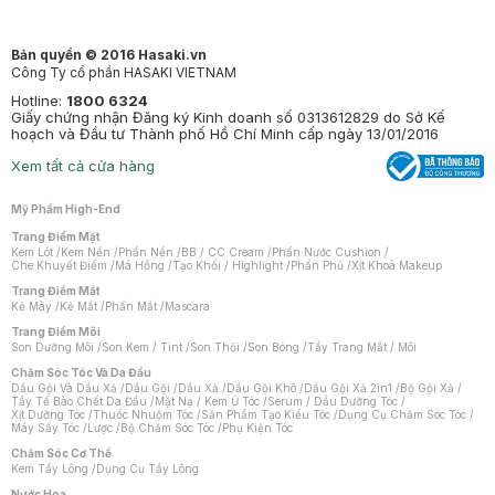
Bản quyền © 2016 Hasaki.vn
Công Ty cổ phần HASAKI VIETNAM
Hotline:
1800 6324
Giấy chứng nhận Đăng ký Kinh doanh số 0313612829 do Sở Kế
hoạch và Đầu tư Thành phố Hồ Chí Minh cấp ngày 13/01/2016
Xem tất cả cửa hàng
Mỹ Phẩm High-End
Trang Điểm Mặt
Kem Lót
/
Kem Nền
/
Phấn Nền
/
BB / CC Cream
/
Phấn Nước Cushion
/
Che Khuyết Điểm
/
Má Hồng
/
Tạo Khối / Highlight
/
Phấn Phủ
/
Xịt Khoá Makeup
Trang Điểm Mắt
Kẻ Mày
/
Kẻ Mắt
/
Phấn Mắt
/
Mascara
Trang Điểm Môi
Son Dưỡng Môi
/
Son Kem / Tint
/
Son Thỏi
/
Son Bóng
/
Tẩy Trang Mắt / Môi
Chăm Sóc Tóc Và Da Đầu
Dầu Gội Và Dầu Xả
/
Dầu Gội
/
Dầu Xả
/
Dầu Gội Khô
/
Dầu Gội Xả 2in1
/
Bộ Gội Xả
/
Tẩy Tế Bào Chết Da Đầu
/
Mặt Nạ / Kem Ủ Tóc
/
Serum / Dầu Dưỡng Tóc
/
Xịt Dưỡng Tóc
/
Thuốc Nhuộm Tóc
/
Sản Phẩm Tạo Kiểu Tóc
/
Dụng Cụ Chăm Sóc Tóc
/
Máy Sấy Tóc
/
Lược
/
Bộ Chăm Sóc Tóc
/
Phụ Kiện Tóc
Chăm Sóc Cơ Thể
Kem Tẩy Lông
/
Dụng Cụ Tẩy Lông
Nước Hoa