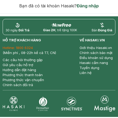
hạn)
Bạn đã có tài khoản Hasaki?
Đăng nhập
return
nowfree
price
HỖ TRỢ KHÁCH HÀNG
VỀ HASAKI.VN
Hotline:
1800 6324
Giới thiệu Hasaki.vn
(Miễn phí , 08-22h kể cả T7, CN)
Chính sách bảo mật
Điều khoản sử dụng
Các câu hỏi thường gặp
Hasaki cẩm nang
Gửi yêu cầu hỗ trợ
Tuyển dụng
Hướng dẫn đặt hàng
Liên hệ
Phương thức thanh toán
Phương thức vận chuyển
Chính sách đổi trả
Synctives
Clinic
Dermahair
Mastige