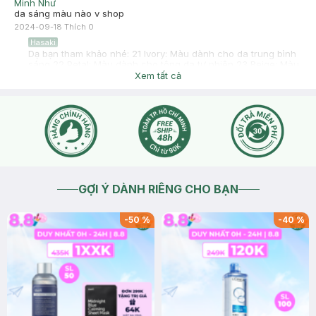
Minh Như
da sáng màu nào v shop
2024-09-18
Thích
0
Hasaki
Dạ bạn tham khảo nhé: 21 Ivory: Màu dành cho da trung bình
sáng 22 Petal: Màu dành cho tông da tự nhiên 23 Beige: Màu
dành cho tông da hơi ngăm
Xem tất cả
2024-09-18
Thích
0
GỢI Ý DÀNH RIÊNG CHO BẠN
-
50
%
-
40
%