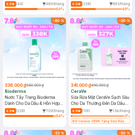
Mới)
(44)
480/tháng
(228)
861/tháng
4.9
4.9
64
%
49
%
-
40
%
-
30
%
338.000 ₫
341.000 ₫
560.000 ₫
490.000 ₫
Bioderma
CeraVe
Nước Tẩy Trang Bioderma
Sữa Rửa Mặt CeraVe Sạch Sâu
Dành Cho Da Dầu & Hỗn Hợp
Cho Da Thường Đến Da Dầu
500ml
473ml
(228)
709/tháng
(116)
1.5k/tháng
4.9
4.9
94
%
3
%
Bill Cerave 299K Tặng Sữa Rửa
Mặt Cerave 30ml (SL có hạn)
-
53
%
-
50
%