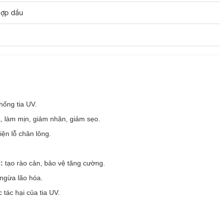
hợp dầu
g bình đến ngăm hoặc thích kiểu trang điểm tự nhiên.
ống tia UV.
, làm mịn, giảm nhăn, giảm sẹo.
iện lỗ chân lông.
:
tạo rào cản, bảo vệ tăng cường.
 ngừa lão hóa.
 tác hại của tia UV.