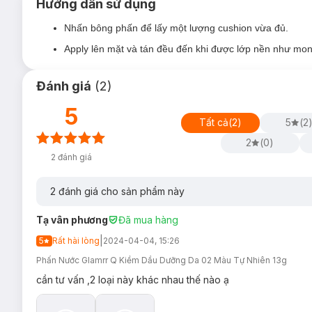
Hướng dẫn sử dụng
Da dầu, lỗ chân lông to
.
Nhấn bông phấn để lấy một lượng cushion vừa đủ.
Apply lên mặt và tán đều đến khi được lớp nền như mo
Đánh giá
(
2
)
Ưu thế nổi bật:
5
Tất cả
(
2
)
5
(
2
Kết hợp trang điểm và dưỡng da, che phủ 80% khuyết 
2
(
0
)
Tạo nền mỏng nhẹ, bám chắc và bền màu nhờ hạt phấn 
2
đánh giá
Kiềm dầu tốt và bền màu 24h, hạn chế tình trạng loang 
Thành phần hỗ trợ dưỡng sáng và chống nắng nâng ca
2
đánh giá cho sản phẩm này
Saffron
dưỡng sáng da, cấp ẩm, ngăn ngừa lão h
Tạ vân phương
Đã mua hàng
Bisabolol
ức chế melanin, ngừa dị ứng, chống ox
|
5
Rất hài lòng
2024-04-04, 15:26
Niacinamide (Phức hợp vitamin B3)
giảm mụn, c
Phấn Nước Glamrr Q Kiềm Dầu Dưỡng Da 02 Màu Tự Nhiên 13g
Madecassoside
làm dịu, hạn chế kích ứng.
cần tư vấn ,2 loại này khác nhau thế nào ạ
Multiex
Bsasm
(chiết xuất từ 7 thành phần thự