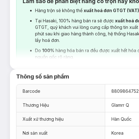
Làm sao để phân biệt hàng có trộn hay kh
Hàng trộn sẽ không thể
xuất hoá đơn GTGT (VAT
Tại Hasaki, 100% hàng bán ra sẽ được
xuất hoá 
GTGT, quý khách vui lòng cung cấp thông tin xuất
phút sau khi giao hàng thành công, hệ thống Hasa
lấy hoá đơn.
Do
100%
hàng hóa bán ra đều được xuất hết hóa 
nguồn gốc rõ ràng.
Thông số sản phẩm
Barcode
8809864752
Thương Hiệu
Glamrr Q
Xuất xứ thương hiệu
Hàn Quốc
Hiện sản phẩm
Phấn Nước Glamrr Q
Long Wear DD Cushio
Nơi sản xuất
Korea
01 Light Beige - Màu sáng:
Phù hợp với những nàng có