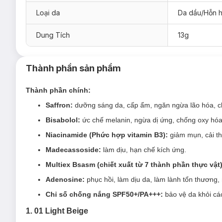
Loại da
Da dầu/Hỗn 
02 Natural Beige - Màu tự nhiên:
Phù hợp tông da trun
Dung Tích
13g
Thành phần sản phẩm
Thành phần chính:
Saffron:
dưỡng sáng da, cấp ẩm, ngăn ngừa lão hóa, ch
Bisabolol:
ức chế melanin, ngừa dị ứng, chống oxy hóa
Niacinamide (Phức hợp vitamin B3):
giảm mụn, cải th
Madecassoside:
làm dịu, hạn chế kích ứng.
Multiex
Bsasm
(chiết xuất từ 7 thành phần thực vật)
Adenosine:
phục hồi, làm dịu da, làm lành tổn thương,
Chỉ số chống nắng SPF50+/PA+++:
bảo vệ da khỏi các
1. 01 Light Beige