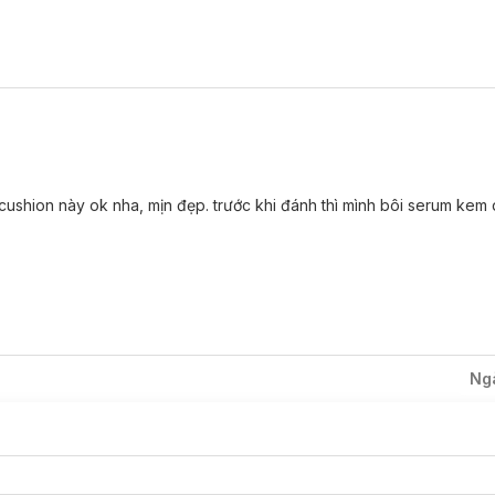
ương, ngừa lão hóa.
i các tác hại của tia UV.
ệu.
tác tán phấn ở những vùng như khoé mắt, khoé mũi, kháng khuẩn đến 
ng ánh kim tạo nên cảm giác sang trọng xen lẫn sự ngọt ngào nữ tính.
cushion này ok nha, mịn đẹp. trước khi đánh thì mình bôi serum kem
không gây kích ứng, an toàn cho làn da.
Ng
ớt.