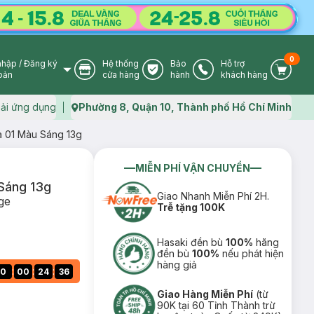
0
nhập
/
Đăng ký
Hệ thống
Bảo
Hỗ trợ
User Icon
Store Icon
Warranty Icon
Phone Icon
Cart I
oản
cửa hàng
hành
khách hàng
ải ứng dụng
Phường 8, Quận 10, Thành phố Hồ Chí Minh
Map icon
 01 Màu Sáng 13g
MIỄN PHÍ VẬN CHUYỂN
Sáng 13g
Giao Nhanh Miễn Phí 2H.
ge
Trễ tặng 100K
Hasaki đền bù
100%
hãng
đền bù
100%
nếu phát hiện
hàng giả
:
:
:
0
00
24
35
Giao Hàng Miễn Phí
(từ
90K tại 60 Tỉnh Thành trừ