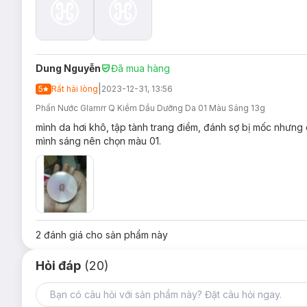
Adenosine
phục hồi, làm dịu da, làm lành tổn th
Chỉ số chống nắng SPF50+/PA+++
bảo vệ da khỏ
An tâm hơn nhờ thành phần không cồn, không hương li
Bông phấn hình giọt nước, chất liệu xốp mịn. Dễ thao 
Dung Nguyễn
Đã mua hàng
Thiết kế bao bì với màu chủ đạo là hồng đất kết hợp và
|
5
Rất hài lòng
2023-12-31, 13:56
Phấn Nước Glamrr Q Kiềm Dầu Dưỡng Da 01 Màu Sáng 13g
mình da hơi khô, tập tành trang điểm, đánh sợ bị mốc nhưng 
mình sáng nên chọn màu 01.
Độ an toàn:
Hoàn thành kiểm nghiệm da liễu (Dermatologist Tested) 
Bảo quản:
Nơi khô ráo thoáng mát.
2
đánh giá cho sản phẩm này
Tránh ánh nắng trực tiếp, nơi có nhiệt độ cao hoặc ẩm ư
Hỏi đáp
(20)
Đậy nắp kín sau khi sử dụng.
Thông số sản phẩm: