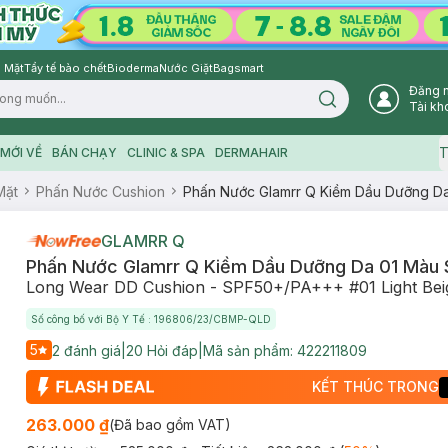
 Mặt
Tẩy tế bào chết
Bioderma
Nước Giặt
Bagsmart
Đăng 
Search icon
Tài kh
T
MỚI VỀ
BÁN CHẠY
CLINIC & SPA
DERMAHAIR
Mặt
Phấn Nước Cushion
Phấn Nước Glamrr Q Kiềm Dầu Dưỡng Da
GLAMRR Q
Phấn Nước Glamrr Q Kiềm Dầu Dưỡng Da 01 Màu 
Long Wear DD Cushion - SPF50+/PA+++ #01 Light Bei
Số công bố với Bộ Y Tế : 196806/23/CBMP-QLD
5
2
đánh giá
|
20
Hỏi đáp
|
Mã sản phẩm:
422211809
KẾT THÚC TRONG
263.000 ₫
(Đã bao gồm VAT)