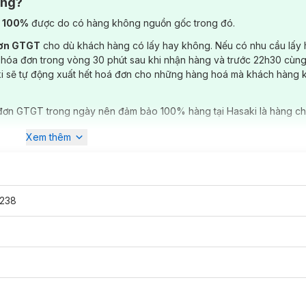
ông?
) 100%
được do có hàng không nguồn gốc trong đó.
đơn GTGT
cho dù khách hàng có lấy hay không. Nếu có nhu cầu lấy
 hóa đơn trong vòng 30 phút sau khi nhận hàng và trước 22h30 cùng
ki sẽ tự động xuất hết hoá đơn cho những hàng hoá mà khách hàng 
đơn GTGT trong ngày nên đảm bảo 100% hàng tại Hasaki là hàng ch
Xem thêm
238
n - SPF50+/PA+++
13g
đã có mặt tại
Hasaki
với 2 tông màu:
 tông da sáng hoặc thích kiểu trang điểm nâng tông.