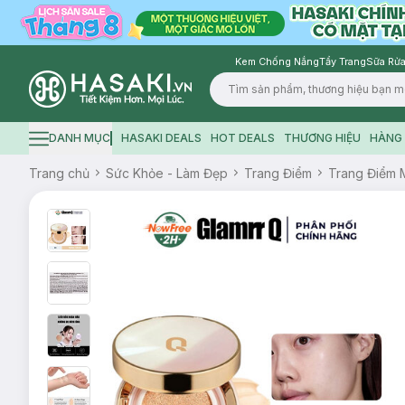
Kem Chống Nắng
Tẩy Trang
Sữa Rửa
Logo
DANH MỤC
HASAKI DEALS
HOT DEALS
THƯƠNG HIỆU
HÀNG 
Hamburger icon
Trang chủ
Sức Khỏe - Làm Đẹp
Trang Điểm
Trang Điểm 