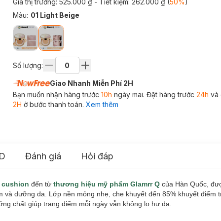
Giá thị trường:
525.000 ₫
- Tiết kiệm:
262.000 ₫
(
50
%
)
Màu
:
01 Light Beige
Số lượng:
Giao Nhanh Miễn Phí 2H
Bạn muốn nhận hàng trước
10h
ngày mai. Đặt hàng trước
24h
và 
2H
ở bước thanh toán.
Xem thêm
D
Đánh giá
Hỏi đáp
m
cushion
đến từ
thương hiệu mỹ phẩm Glamrr Q
của Hàn Quốc, được
ểm và dưỡng da. Lớp nền mỏng nhẹ, che khuyết đến 85% khuyết điểm tr
g chất giúp trang điểm mỗi ngày vẫn không lo hư da.