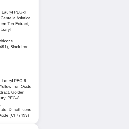
e, Lauryl PEG-9
Centella Asiatica
reen Tea Extract,
tearyl
thicone
491), Black Iron
e, Lauryl PEG-9
 Yellow Iron Oxide
xtract, Golden
auryl PEG-8
,
nate, Dimethicone,
Oxide (CI 77499)