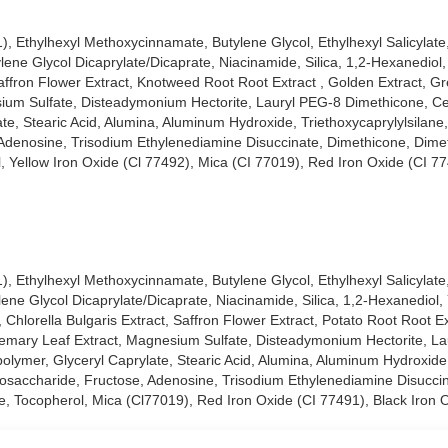
1), Ethylhexyl Methoxycinnamate, Butylene Glycol, Ethylhexyl Salicylat
lene Glycol Dicaprylate/Dicaprate, Niacinamide, Silica, 1,2-Hexanediol, 
 Saffron Flower Extract, Knotweed Root Root Extract , Golden Extract, G
sium Sulfate, Disteadymonium Hectorite, Lauryl PEG-8 Dimethicone, Ce
e, Stearic Acid, Alumina, Aluminum Hydroxide, Triethoxycaprylylsilane,
, Adenosine, Trisodium Ethylenediamine Disuccinate, Dimethicone, Dime
 Yellow Iron Oxide (Cl 77492), Mica (CI 77019), Red Iron Oxide (CI 77
1), Ethylhexyl Methoxycinnamate, Butylene Glycol, Ethylhexyl Salicylat
lene Glycol Dicaprylate/Dicaprate, Niacinamide, Silica, 1,2-Hexanediol,
t, Chlorella Bulgaris Extract, Saffron Flower Extract, Potato Root Root E
osemary Leaf Extract, Magnesium Sulfate, Disteadymonium Hectorite, L
lymer, Glyceryl Caprylate, Stearic Acid, Alumina, Aluminum Hydroxide
ligosaccharide, Fructose, Adenosine, Trisodium Ethylenediamine Disucci
, Tocopherol, Mica (Cl77019), Red Iron Oxide (CI 77491), Black Iron 
hạy cảm.