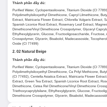
Thành phần đầy đủ:
Purified Water, Cyclopentasiloxane, Titanium Dioxide (CI 7789
Polydimethylsiloxyethyl Dimethicone, Capryl Lilmethicone, Buty
Extract, Matricaria Flower Extract, Chlorella Vulgaris Extract,
Spanish Licorice Root Extract, Rosemary Leaf Extract, Magne
Dimethicone/Vinyl Dimethicone Crosspolymer, Glyceryl Caprylat
Ethylhexylglycerin, Glucose, Fructooligosaccharide, Fructose
Crosspolymer, Glycerin, Bisabolol, Madecassoside, Tocopherol,
Oxide (CI 77499)
2. 02 Natural Beige
Thành phần đầy đủ:
Purified Water, Cyclopentasiloxane, Titanium Dioxide (CI 7789
Polydimethylsiloxyethyl Dimethicone, Ca Prilyl Methicone, Buty
(CI 77492), Centella Asiatica Extract, Matricaria Flower Extrac
Extract, Green Tea Extract, Spanish Licorice Root Extract, R
Dimethicone, Cetea Rel Dimethicone/Vinyl Dimethicone Crosspo
Triethoxycaprylylsilane, Ethylhexylglycerin, Glucose, Fructoo
Loại da phù hợp:
Dimethicone Crosspolymer, Glycerin, Bisabolol, Madecassoside
Sản phẩm thích hợp cho mọi loại da đặc biệt da dầu, n
Giải pháp cho tình trạng da: