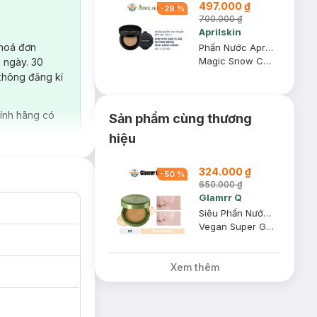
497.000 ₫
-
29
%
700.000 ₫
Aprilskin
 hoá đơn
Phấn Nước Aprilskin Sáng Hồng 22 Pink Beige Kèm Lõi 15gx2
Magic Snow Cushion 2.0
 ngày. 30
không đăng kí
ính hãng có
Sản phẩm cùng thương
hiệu
324.000 ₫
-
50
%
650.000 ₫
Glamrr Q
Siêu Phấn Nước Glamrr Q Căng Bóng 01 Màu Sáng 15g
Vegan Super Glow Cushion SPF50+/PA++++ #01 Light Beige
Xem thêm