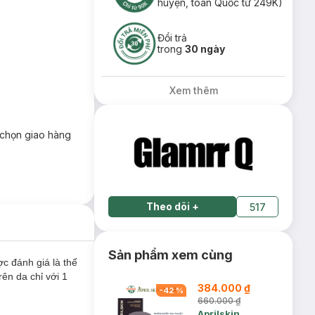
huyện, toàn Quốc từ 249K)
Đổi trả
trong
30 ngày
Xem thêm
chọn giao hàng
Theo dõi
+
517
Sản phẩm xem cùng
 đánh giá là thế
ên da chỉ với 1
384.000 ₫
-
42
%
660.000 ₫
Aprilskin