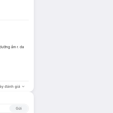
99%.
 dưỡng ẩm r. da
ày đánh giá
Gửi