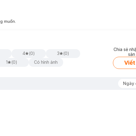
ng muốn.
Chia sẻ nh
)
4
(
0
)
3
(
0
)
sản
điểm như thâm mụn, ửng đỏ,...
Viết
1
(
0
)
Có hình ảnh
siêu vi.
lổ hay xỉn màu.
o:
Ngày 
óa, chống tia UV.
y hóa, làm mịn, giảm nhăn, giảm sẹo.
ải thiện lỗ chân lông.
c vật)
tạo rào cản, bảo vệ tăng cường.