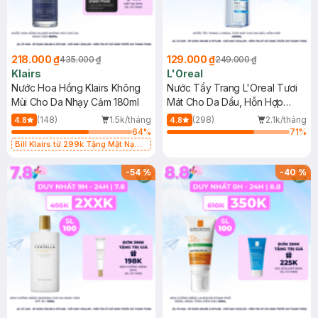
218.000 ₫
129.000 ₫
435.000 ₫
249.000 ₫
Klairs
L'Oreal
Nước Hoa Hồng Klairs Không
Nước Tẩy Trang L'Oreal Tươi
Mùi Cho Da Nhạy Cảm 180ml
Mát Cho Da Dầu, Hỗn Hợp
400ml
(148)
1.5k/tháng
(298)
2.1k/tháng
4.8
4.8
64
%
71
%
Bill Klairs từ 299k Tặng Mặt Nạ
Làm Dịu Da & Kiểm Soát Dầu Nhờn
25ml (SL Có Hạn)
-
54
%
-
40
%