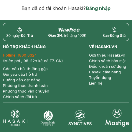
hạn)
Bạn đã có tài khoản Hasaki?
Đăng nhập
return
nowfree
price
HỖ TRỢ KHÁCH HÀNG
VỀ HASAKI.VN
Hotline:
1800 6324
Giới thiệu Hasaki.vn
(Miễn phí , 08-22h kể cả T7, CN)
Chính sách bảo mật
Điều khoản sử dụng
Các câu hỏi thường gặp
Hasaki cẩm nang
Gửi yêu cầu hỗ trợ
Tuyển dụng
Hướng dẫn đặt hàng
Liên hệ
Phương thức thanh toán
Phương thức vận chuyển
Chính sách đổi trả
Synctives
Clinic
Dermahair
Mastige