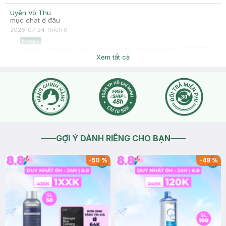
Uyên Võ Thu
mục chat ở đâu
2026-07-24
Thích
0
Hasaki
Dạ bạn chat inbox cho Hasaki hoặc liên hệ hotline 18006324
(phím 1) để được hỗ trợ giải đáp nhé. Cảm ơn bạn đã tin tưởng
Xem tất cả
và mua sắm tại Hasaki!
2026-07-24
Thích
0
Hasaki
Dạ bạn chat inbox cho Hasaki hoặc liên hệ hotline 18006324
(phím 1) để được hỗ trợ giải đáp nhé. Cảm ơn bạn đã tin tưởng
và mua sắm tại Hasaki!
2026-07-24
Thích
0
GỢI Ý DÀNH RIÊNG CHO BẠN
-
50
%
-
48
%