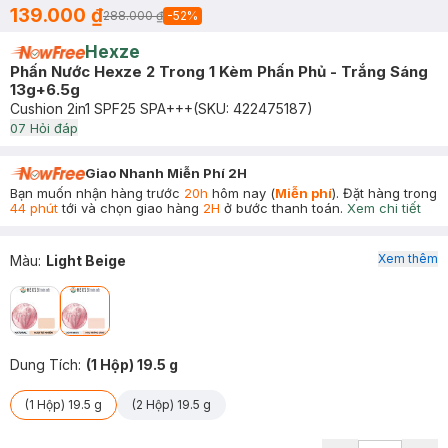
139.000 ₫
288.000 ₫
-
52
%
Hexze
Phấn Nước Hexze 2 Trong 1 Kèm Phấn Phủ - Trắng Sáng
13g+6.5g
Cushion 2in1 SPF25 SPA+++
(SKU:
422475187
)
0
7
Hỏi đáp
Giao Nhanh Miễn Phí 2H
Bạn muốn nhận hàng trước
20h
hôm nay (
Miễn phí
). Đặt hàng trong
44 phút
tới và chọn giao hàng
2H
ở bước thanh toán.
Xem chi tiết
Xem thêm
Màu
:
Light Beige
Dung Tích
:
(1 Hộp) 19.5 g
(1 Hộp) 19.5 g
(2 Hộp) 19.5 g