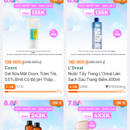
139.000 ₫
145.000 ₫
298.000 ₫
289.000 ₫
Cosrx
L'Oreal
Gel Rửa Mặt Cosrx Tràm Trà,
Nước Tẩy Trang L'Oreal Làm
0.5% BHA Có Độ pH Thấp
Sạch Sâu Trang Điểm 400ml
150ml
(173)
(298)
916/tháng
5.0
4.8
7
%
20
%
-
59
%
-
36
%