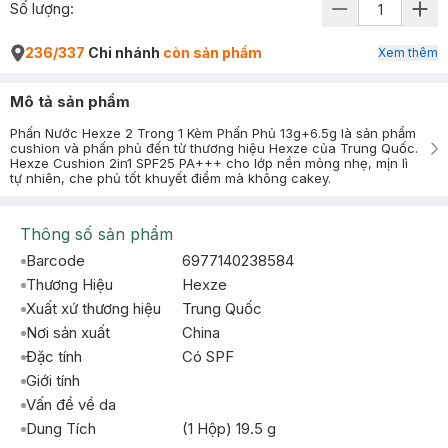
Số lượng:
236/337
Chi nhánh
còn sản phẩm
Xem thêm
Mô tả sản phẩm
Phấn Nước Hexze 2 Trong 1 Kèm Phấn Phủ 13g+6.5g là sản phẩm
cushion và phấn phủ đến từ thương hiệu Hexze của Trung Quốc.
Hexze Cushion 2in1 SPF25 PA+++ cho lớp nền mỏng nhẹ, mịn lì
tự nhiên, che phủ tốt khuyết điểm mà không cakey.
Thông số sản phẩm
Barcode
6977140238584
Thương Hiệu
Hexze
Xuất xứ thương hiệu
Trung Quốc
Nơi sản xuất
China
Đặc tính
Có SPF
Giới tính
Vấn đề về da
Dung Tích
(1 Hộp) 19.5 g