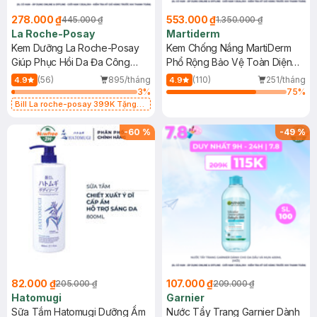
278.000 ₫
553.000 ₫
445.000 ₫
1.350.000 ₫
La Roche-Posay
Martiderm
Kem Dưỡng La Roche-Posay
Kem Chống Nắng MartiDerm
Giúp Phục Hồi Da Đa Công
Phổ Rộng Bảo Vệ Toàn Diện
Dụng 40ml
40ml
(56)
895/tháng
(110)
251/tháng
4.9
4.9
3
%
75
%
Bill La roche-posay 399K Tặng
Gel rửa mặt da dầu nhạy cảm 50ml
(SL có hạn)
-
60
%
-
49
%
82.000 ₫
107.000 ₫
205.000 ₫
209.000 ₫
Hatomugi
Garnier
Sữa Tắm Hatomugi Dưỡng Ẩm
Nước Tẩy Trang Garnier Dành