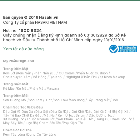
Bản quyền © 2016 Hasaki.vn
Công Ty cổ phần HASAKI VIETNAM
Hotline:
1800 6324
Giấy chứng nhận Đăng ký Kinh doanh số 0313612829 do Sở Kế
hoạch và Đầu tư Thành phố Hồ Chí Minh cấp ngày 13/01/2016
Xem tất cả cửa hàng
Mỹ Phẩm High-End
Trang Điểm Mặt
Kem Lót
/
Kem Nền
/
Phấn Nền
/
BB / CC Cream
/
Phấn Nước Cushion
/
Che Khuyết Điểm
/
Má Hồng
/
Tạo Khối / Highlight
/
Phấn Phủ
/
Xịt Khoá Makeup
Trang Điểm Mắt
Kẻ Mày
/
Kẻ Mắt
/
Phấn Mắt
/
Mascara
Trang Điểm Môi
Son Dưỡng Môi
/
Son Kem / Tint
/
Son Thỏi
/
Son Bóng
/
Tẩy Trang Mắt / Môi
Chăm Sóc Tóc Và Da Đầu
Dầu Gội Và Dầu Xả
/
Dầu Gội
/
Dầu Xả
/
Dầu Gội Khô
/
Dầu Gội Xả 2in1
/
Bộ Gội Xả
/
Tẩy Tế Bào Chết Da Đầu
/
Mặt Nạ / Kem Ủ Tóc
/
Serum / Dầu Dưỡng Tóc
/
Xịt Dưỡng Tóc
/
Thuốc Nhuộm Tóc
/
Sản Phẩm Tạo Kiểu Tóc
/
Dụng Cụ Chăm Sóc Tóc
/
Máy Sấy Tóc
/
Lược
/
Bộ Chăm Sóc Tóc
/
Phụ Kiện Tóc
Chăm Sóc Cơ Thể
Kem Tẩy Lông
/
Dụng Cụ Tẩy Lông