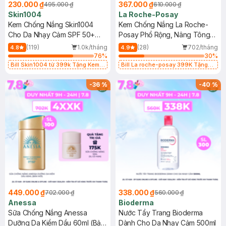
230.000 ₫
367.000 ₫
495.000 ₫
610.000 ₫
Skin1004
La Roche-Posay
Kem Chống Nắng Skin1004
Kem Chống Nắng La Roche-
Cho Da Nhạy Cảm SPF 50+
Posay Phổ Rộng, Nâng Tông
50ml
Kiềm Dầu 50ml
(119)
1.0k/tháng
(28)
702/tháng
4.8
4.9
76
%
30
%
Bill Skin1004 từ 399k Tặng Kem
Bill La roche-posay 399K Tặng
Chống Nắng Cho Da Nhạy Cảm
Gel rửa mặt da dầu nhạy cảm 50ml
SPF 50+ 20ml (SL Có Hạn)
(SL có hạn)
-
36
%
-
40
%
449.000 ₫
338.000 ₫
702.000 ₫
560.000 ₫
Anessa
Bioderma
Sữa Chống Nắng Anessa
Nước Tẩy Trang Bioderma
Dưỡng Da Kiềm Dầu 60ml (Bản
Dành Cho Da Nhạy Cảm 500ml