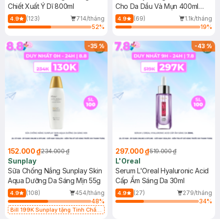
Chiết Xuất Ý Dĩ 800ml
Cho Da Dầu Và Mụn 400ml
(Mới)
(123)
714/tháng
(69)
1.1k/tháng
4.9
4.9
52
%
19
%
-
35
%
-
43
%
152.000 ₫
297.000 ₫
234.000 ₫
519.000 ₫
Sunplay
L'Oreal
Sữa Chống Nắng Sunplay Skin
Serum L'Oreal Hyaluronic Acid
Aqua Dưỡng Da Sáng Mịn 55g
Cấp Ẩm Sáng Da 30ml
(108)
454/tháng
(27)
279/tháng
4.9
4.9
48
%
34
%
Bill 199K Sunplay tặng Tinh Chất
Chống Nắng 7g trị giá 30K (SL có