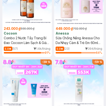
243.000 ₫
449.000 ₫
590.000 ₫
702.000 ₫
Cocoon
Anessa
Combo 2 Nước Tẩy Trang Bí
Sữa Chống Nắng Anessa Cho
Đao Cocoon Làm Sạch & Giảm
Da Nhạy Cảm & Trẻ Em 60ml
Dầu 500ml
(Mới)
(57)
1.6k/tháng
(23)
394/tháng
5.0
5.0
91
%
64
%
-
38
%
-
59
%