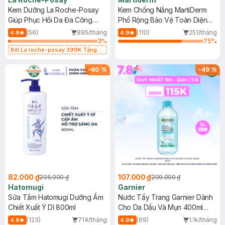
Kem Dưỡng La Roche-Posay
Kem Chống Nắng MartiDerm
Giúp Phục Hồi Da Đa Công
Phổ Rộng Bảo Vệ Toàn Diện
Dụng 40ml
40ml
(56)
895/tháng
(110)
251/tháng
4.9
4.9
3
%
75
%
Bill La roche-posay 399K Tặng
Gel rửa mặt da dầu nhạy cảm 50ml
(SL có hạn)
-
60
%
-
49
%
82.000 ₫
107.000 ₫
205.000 ₫
209.000 ₫
Hatomugi
Garnier
Sữa Tắm Hatomugi Dưỡng Ẩm
Nước Tẩy Trang Garnier Dành
Chiết Xuất Ý Dĩ 800ml
Cho Da Dầu Và Mụn 400ml
(Mới)
(123)
714/tháng
(69)
1.1k/tháng
4.9
4.9