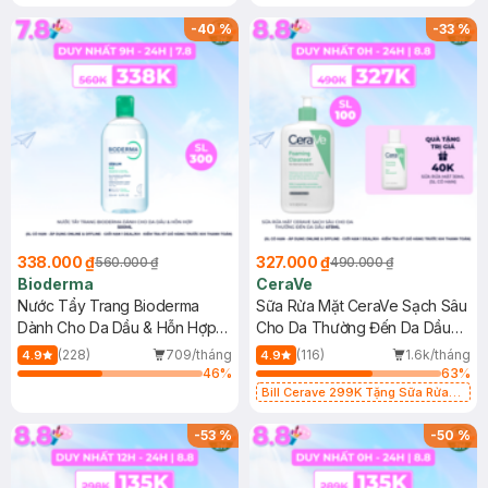
-
40
%
-
33
%
338.000 ₫
327.000 ₫
560.000 ₫
490.000 ₫
Bioderma
CeraVe
Nước Tẩy Trang Bioderma
Sữa Rửa Mặt CeraVe Sạch Sâu
Dành Cho Da Dầu & Hỗn Hợp
Cho Da Thường Đến Da Dầu
500ml
473ml
(228)
709/tháng
(116)
1.6k/tháng
4.9
4.9
46
%
63
%
Bill Cerave 299K Tặng Sữa Rửa
Mặt Cerave 30ml (SL có hạn)
-
53
%
-
50
%