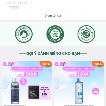
2026-07-24
Thích
0
Hasaki
Dạ bạn chat inbox cho Hasaki hoặc liên hệ hotline 18006324
(phím 1) để được hỗ trợ giải đáp nhé. Cảm ơn bạn đã tin tưởng
Xem tất cả
và mua sắm tại Hasaki!
2026-07-24
Thích
0
Hasaki
Dạ bạn chat inbox cho Hasaki hoặc liên hệ hotline 18006324
(phím 1) để được hỗ trợ giải đáp nhé. Cảm ơn bạn đã tin tưởng
và mua sắm tại Hasaki!
2026-07-24
Thích
0
GỢI Ý DÀNH RIÊNG CHO BẠN
-
50
%
-
48
%