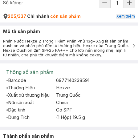
Số lượng:
205/337
Chi nhánh
còn sản phẩm
Xem thêm
Mô tả sản phẩm
Phấn Nước Hexze 2 Trong 1 Kèm Phấn Phủ 13g+6.5g là sản phẩm
cushion và phấn phủ đến từ thương hiệu Hexze của Trung Quốc.
Hexze Cushion 2in1 SPF25 PA+++ cho lớp nền mỏng nhẹ, mịn lì
tự nhiên, che phủ tốt khuyết điểm mà không cakey.
Thông số sản phẩm
Barcode
6977140238591
Thương Hiệu
Hexze
Xuất xứ thương hiệu
Trung Quốc
Nơi sản xuất
China
Đặc tính
Có SPF
Dung Tích
(1 Hộp) 19.5 g
Thành phần sản phẩm