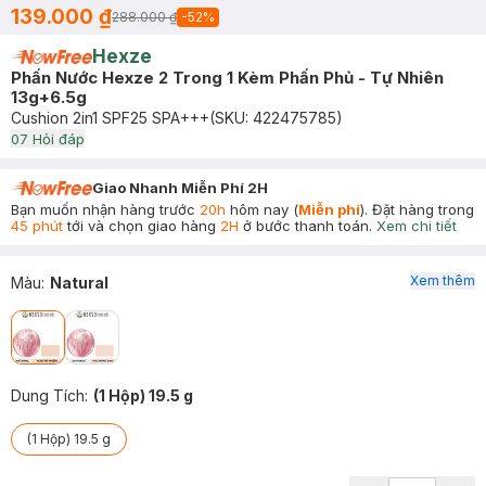
139.000 ₫
288.000 ₫
-
52
%
Hexze
Phấn Nước Hexze 2 Trong 1 Kèm Phấn Phủ - Tự Nhiên
13g+6.5g
Cushion 2in1 SPF25 SPA+++
(SKU:
422475785
)
0
7
Hỏi đáp
Giao Nhanh Miễn Phí 2H
Bạn muốn nhận hàng trước
20h
hôm nay (
Miễn phí
). Đặt hàng trong
45 phút
tới và chọn giao hàng
2H
ở bước thanh toán.
Xem chi tiết
Xem thêm
Màu
:
Natural
Dung Tích
:
(1 Hộp) 19.5 g
(1 Hộp) 19.5 g