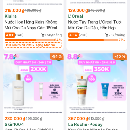
218.000 ₫
129.000 ₫
435.000 ₫
249.000 ₫
Klairs
L'Oreal
Nước Hoa Hồng Klairs Không
Nước Tẩy Trang L'Oreal Tươi
Mùi Cho Da Nhạy Cảm 180ml
Mát Cho Da Dầu, Hỗn Hợp
400ml
(148)
1.5k/tháng
(298)
2.1k/tháng
4.8
4.8
64
%
71
%
Bill Klairs từ 299k Tặng Mặt Nạ
Làm Dịu Da & Kiểm Soát Dầu Nhờn
25ml (SL Có Hạn)
-
54
%
-
40
%
230.000 ₫
367.000 ₫
495.000 ₫
610.000 ₫
Skin1004
La Roche-Posay