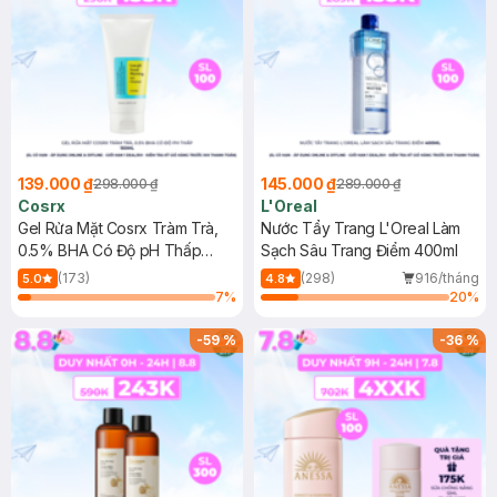
139.000 ₫
145.000 ₫
298.000 ₫
289.000 ₫
Cosrx
L'Oreal
Gel Rửa Mặt Cosrx Tràm Trà,
Nước Tẩy Trang L'Oreal Làm
0.5% BHA Có Độ pH Thấp
Sạch Sâu Trang Điểm 400ml
150ml
(173)
(298)
916/tháng
5.0
4.8
7
%
20
%
-
59
%
-
36
%