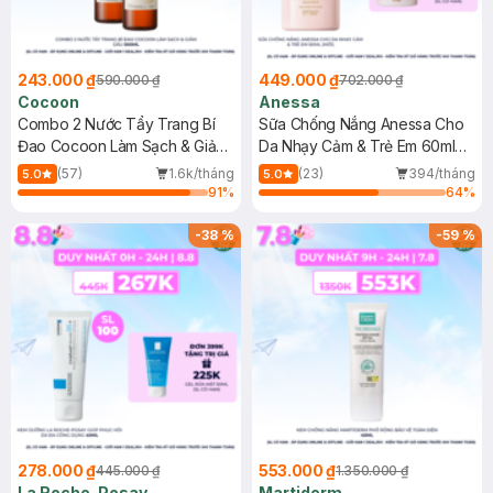
243.000 ₫
449.000 ₫
590.000 ₫
702.000 ₫
Cocoon
Anessa
Combo 2 Nước Tẩy Trang Bí
Sữa Chống Nắng Anessa Cho
Đao Cocoon Làm Sạch & Giảm
Da Nhạy Cảm & Trẻ Em 60ml
Dầu 500ml
(Mới)
(57)
1.6k/tháng
(23)
394/tháng
5.0
5.0
91
%
64
%
-
38
%
-
59
%
278.000 ₫
553.000 ₫
445.000 ₫
1.350.000 ₫
La Roche-Posay
Martiderm