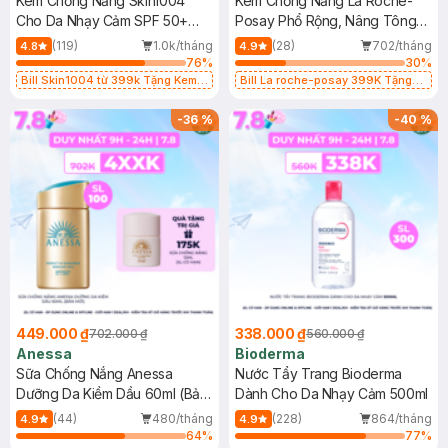
Kem Chống Nắng Skin1004
Kem Chống Nắng La Roche-
Cho Da Nhạy Cảm SPF 50+
Posay Phổ Rộng, Nâng Tông
50ml
Kiềm Dầu 50ml
(119)
1.0k/tháng
(28)
702/tháng
4.8
4.9
76
%
30
%
Bill Skin1004 từ 399k Tặng Kem
Bill La roche-posay 399K Tặng
Chống Nắng Cho Da Nhạy Cảm
Gel rửa mặt da dầu nhạy cảm 50ml
SPF 50+ 20ml (SL Có Hạn)
(SL có hạn)
-
36
%
-
40
%
449.000 ₫
338.000 ₫
702.000 ₫
560.000 ₫
Anessa
Bioderma
Sữa Chống Nắng Anessa
Nước Tẩy Trang Bioderma
Dưỡng Da Kiềm Dầu 60ml (Bản
Dành Cho Da Nhạy Cảm 500ml
Mới)
(44)
480/tháng
(228)
864/tháng
4.9
4.9
64
%
77
%