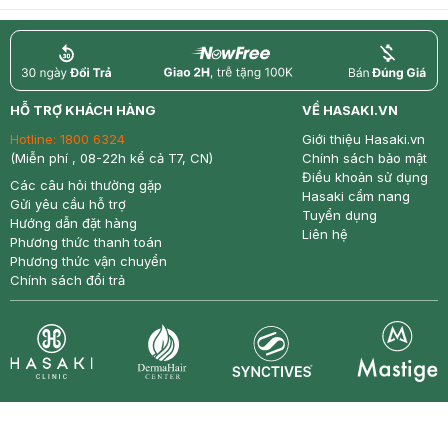
return
nowfree
price
HỖ TRỢ KHÁCH HÀNG
VỀ HASAKI.VN
Hotline:
1800 6324
Giới thiệu Hasaki.vn
(Miễn phí , 08-22h kể cả T7, CN)
Chính sách bảo mật
Điều khoản sử dụng
Các câu hỏi thường gặp
Hasaki cẩm nang
Gửi yêu cầu hỗ trợ
Tuyển dụng
Hướng dẫn đặt hàng
Liên hệ
Phương thức thanh toán
Phương thức vận chuyển
Chính sách đổi trả
Synctives
Clinic
Dermahair
Mastige