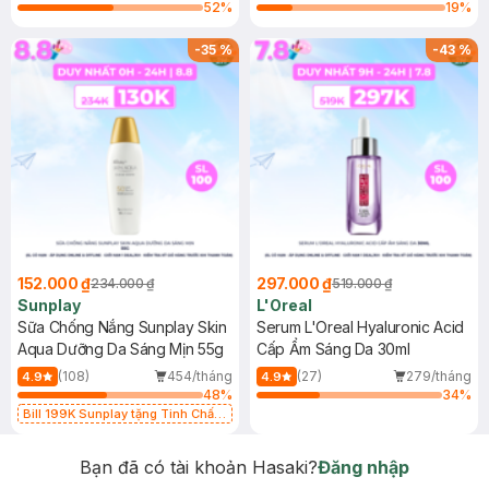
52
%
19
%
-
35
%
-
43
%
152.000 ₫
297.000 ₫
234.000 ₫
519.000 ₫
Sunplay
L'Oreal
Sữa Chống Nắng Sunplay Skin
Serum L'Oreal Hyaluronic Acid
Aqua Dưỡng Da Sáng Mịn 55g
Cấp Ẩm Sáng Da 30ml
(108)
454/tháng
(27)
279/tháng
4.9
4.9
48
%
34
%
Bill 199K Sunplay tặng Tinh Chất
Chống Nắng 7g trị giá 30K (SL có
hạn)
Bạn đã có tài khoản Hasaki?
Đăng nhập