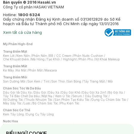
Bản quyền © 2016 Hasaki.vn
Công Ty cổ phần HASAKI VIETNAM
Hotline:
1800 6324
Giấy chứng nhận Đăng ký Kinh doanh số 0313612829 do Sở Kế
hoạch và Đầu tư Thành phố Hồ Chí Minh cấp ngày 13/01/2016
Xem tất cả cửa hàng
Mỹ Phẩm High-End
Trang Điểm Mặt
Kem Lót
/
Kem Nền
/
Phấn Nền
/
BB / CC Cream
/
Phấn Nước Cushion
/
Che Khuyết Điểm
/
Má Hồng
/
Tạo Khối / Highlight
/
Phấn Phủ
/
Xịt Khoá Makeup
Trang Điểm Mắt
Kẻ Mày
/
Kẻ Mắt
/
Phấn Mắt
/
Mascara
Trang Điểm Môi
Son Dưỡng Môi
/
Son Kem / Tint
/
Son Thỏi
/
Son Bóng
/
Tẩy Trang Mắt / Môi
Chăm Sóc Tóc Và Da Đầu
Dầu Gội Và Dầu Xả
/
Dầu Gội
/
Dầu Xả
/
Dầu Gội Khô
/
Dầu Gội Xả 2in1
/
Bộ Gội Xả
/
Tẩy Tế Bào Chết Da Đầu
/
Mặt Nạ / Kem Ủ Tóc
/
Serum / Dầu Dưỡng Tóc
/
Xịt Dưỡng Tóc
/
Thuốc Nhuộm Tóc
/
Sản Phẩm Tạo Kiểu Tóc
/
Dụng Cụ Chăm Sóc Tóc
/
Máy Sấy Tóc
/
Lược
/
Bộ Chăm Sóc Tóc
/
Phụ Kiện Tóc
Chăm Sóc Cơ Thể
Kem Tẩy Lông
/
Dụng Cụ Tẩy Lông
Nước Hoa
Nước Hoa Nữ
/
Nước Hoa Nam
/
Nước Hoa Cao Cấp
/
Xịt Thơm Toàn Thân
/
Nước Hoa Vùng Kín
Notice about cookies usage
BIỂU NGỮ COOKIE