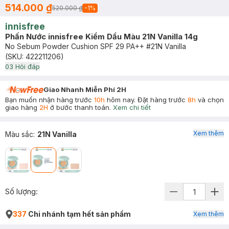
514.000 ₫
520.000 ₫
-
1
%
innisfree
Phấn Nước innisfree Kiềm Dầu Màu 21N Vanilla 14g
No Sebum Powder Cushion SPF 29 PA++ #21N Vanilla
(SKU:
422211206
)
0
3
Hỏi đáp
Giao Nhanh Miễn Phí 2H
Bạn muốn nhận hàng trước
10h
hôm nay. Đặt hàng trước
8h
và chọn
giao hàng
2H
ở bước thanh toán.
Xem chi tiết
Xem thêm
Màu sắc
:
21N Vanilla
Số lượng:
337
Chi nhánh tạm hết sản phẩm
Xem thêm