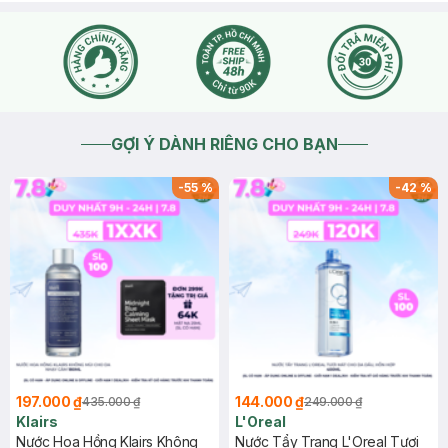
GỢI Ý DÀNH RIÊNG CHO BẠN
-
55
%
-
42
%
197.000 ₫
144.000 ₫
435.000 ₫
249.000 ₫
Klairs
L'Oreal
Nước Hoa Hồng Klairs Không
Nước Tẩy Trang L'Oreal Tươi