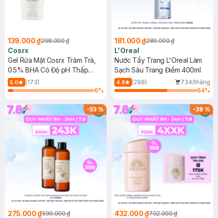
139.000 ₫
181.000 ₫
298.000 ₫
289.000 ₫
Cosrx
L'Oreal
Gel Rửa Mặt Cosrx Tràm Trà,
Nước Tẩy Trang L'Oreal Làm
0.5% BHA Có Độ pH Thấp
Sạch Sâu Trang Điểm 400ml
150ml
(173)
(298)
734/tháng
5.0
4.8
6
%
64
%
-
53
%
-
38
%
275.000 ₫
432.000 ₫
590.000 ₫
702.000 ₫