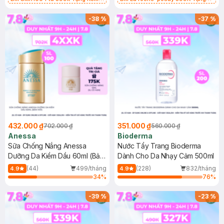
Chống Nắng Cho Da Nhạy Cảm
Gel rửa mặt da dầu nhạy cảm 50ml
SPF 50+ 20ml (SL Có Hạn)
(SL có hạn)
-
38
%
-
37
%
432.000 ₫
351.000 ₫
702.000 ₫
560.000 ₫
Anessa
Bioderma
Sữa Chống Nắng Anessa
Nước Tẩy Trang Bioderma
Dưỡng Da Kiềm Dầu 60ml (Bản
Dành Cho Da Nhạy Cảm 500ml
Mới)
(44)
499/tháng
(228)
832/tháng
4.9
4.9
34
%
76
%
-
39
%
-
23
%