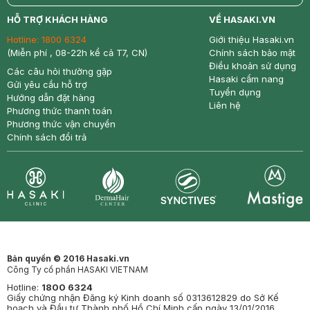
return
nowfree
price
HỖ TRỢ KHÁCH HÀNG
VỀ HASAKI.VN
Hotline:
1800 6324
Giới thiệu Hasaki.vn
(Miễn phí , 08-22h kể cả T7, CN)
Chính sách bảo mật
Điều khoản sử dụng
Các câu hỏi thường gặp
Hasaki cẩm nang
Gửi yêu cầu hỗ trợ
Tuyển dụng
Hướng dẫn đặt hàng
Liên hệ
Phương thức thanh toán
Phương thức vận chuyển
Chính sách đổi trả
Synctives
Clinic
Dermahair
Mastige
Bản quyền © 2016 Hasaki.vn
Công Ty cổ phần HASAKI VIETNAM
Hotline:
1800 6324
Giấy chứng nhận Đăng ký Kinh doanh số 0313612829 do Sở Kế
hoạch và Đầu tư Thành phố Hồ Chí Minh cấp ngày 13/01/2016