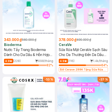
343.000 ₫
378.000 ₫
560.000 ₫
490.000 ₫
Bioderma
CeraVe
Nước Tẩy Trang Bioderma
Sữa Rửa Mặt CeraVe Sạch Sâu
Dành Cho Da Dầu & Hỗn Hợp
Cho Da Thường Đến Da Dầu
500ml
473ml
(228)
698/tháng
(116)
1.4k/tháng
4.9
4.9
82
%
64
%
Bill Cerave 299K Tặng Sữa Rửa
Mặt Cerave 30ml (SL có hạn)
-
53
%
-
37
%