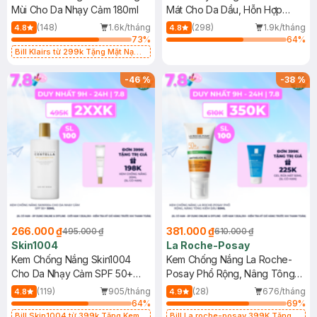
Mùi Cho Da Nhạy Cảm 180ml
Mát Cho Da Dầu, Hỗn Hợp
400ml
(148)
1.6k/tháng
(298)
1.9k/tháng
4.8
4.8
73
%
64
%
Bill Klairs từ 299k Tặng Mặt Nạ
Làm Dịu Da & Kiểm Soát Dầu Nhờn
25ml (SL Có Hạn)
-
46
%
-
38
%
266.000 ₫
381.000 ₫
495.000 ₫
610.000 ₫
Skin1004
La Roche-Posay
Kem Chống Nắng Skin1004
Kem Chống Nắng La Roche-
Cho Da Nhạy Cảm SPF 50+
Posay Phổ Rộng, Nâng Tông
50ml
Kiềm Dầu 50ml
(119)
905/tháng
(28)
676/tháng
4.8
4.9
64
%
69
%
Bill Skin1004 từ 399k Tặng Kem
Bill La roche-posay 399K Tặng