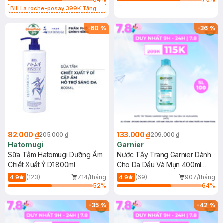
Bill La roche-posay 399K Tặng
Gel rửa mặt da dầu nhạy cảm 50ml
(SL có hạn)
-
60
%
-
36
%
82.000 ₫
133.000 ₫
205.000 ₫
209.000 ₫
Hatomugi
Garnier
Sữa Tắm Hatomugi Dưỡng Ẩm
Nước Tẩy Trang Garnier Dành
Chiết Xuất Ý Dĩ 800ml
Cho Da Dầu Và Mụn 400ml
(Mới)
(123)
714/tháng
(69)
907/tháng
4.9
4.9
52
%
64
%
-
35
%
-
42
%