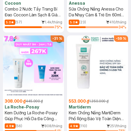
Cocoon
Anessa
Combo 2 Nước Tẩy Trang Bí
Sữa Chống Nắng Anessa Cho
Đao Cocoon Làm Sạch & Giảm
Da Nhạy Cảm & Trẻ Em 60ml
Dầu 500ml
(Mới)
(57)
1.4k/tháng
(23)
410/tháng
5.0
5.0
75
%
34
%
-
31
%
-
59
%
308.000 ₫
553.000 ₫
445.000 ₫
1.350.000 ₫
La Roche-Posay
Martiderm
Kem Dưỡng La Roche-Posay
Kem Chống Nắng MartiDerm
Giúp Phục Hồi Da Đa Công
Phổ Rộng Bảo Vệ Toàn Diện
Dụng 40ml
40ml
(56)
808/tháng
(110)
251/tháng
4.9
4.9
64
%
75
%