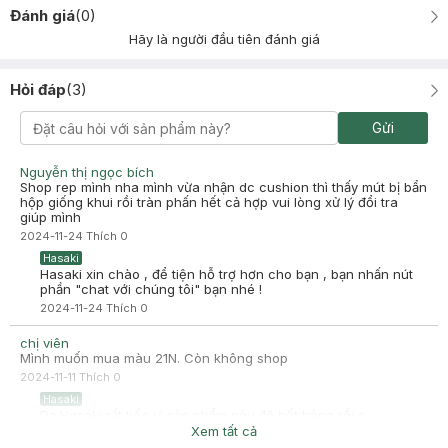
Đánh giá
(
0
)
Hãy là người đầu tiên đánh giá
Hỏi đáp
(
3
)
Gửi
Nguyễn thị ngọc bích
Shop rep mình nha mình vừa nhận dc cushion thì thấy mút bị bẩn
hộp giống khui rồi tràn phấn hết cả hợp vui lòng xử lý đổi tra
giúp mình
2024-11-24
Thích
0
Hasaki
Hasaki xin chào , để tiện hỗ trợ hơn cho bạn , bạn nhấn nút
phần "chat với chúng tôi" bạn nhé !
2024-11-24
Thích
0
chị viên
Mình muốn mua màu 21N. Còn không shop
2024-11-11
Thích
0
Hasaki
Dạ Hasaki rất tiếc vì sản phẩm này đã hết hàng rồi ạ.
Xem tất cả
2024-11-11
Thích
0