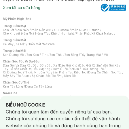
Xem tất cả cửa hàng
Mỹ Phẩm High-End
Trang Điểm Mặt
Kem Lót
/
Kem Nền
/
Phấn Nền
/
BB / CC Cream
/
Phấn Nước Cushion
/
Che Khuyết Điểm
/
Má Hồng
/
Tạo Khối / Highlight
/
Phấn Phủ
/
Xịt Khoá Makeup
Trang Điểm Mắt
Kẻ Mày
/
Kẻ Mắt
/
Phấn Mắt
/
Mascara
Trang Điểm Môi
Son Dưỡng Môi
/
Son Kem / Tint
/
Son Thỏi
/
Son Bóng
/
Tẩy Trang Mắt / Môi
Chăm Sóc Tóc Và Da Đầu
Dầu Gội Và Dầu Xả
/
Dầu Gội
/
Dầu Xả
/
Dầu Gội Khô
/
Dầu Gội Xả 2in1
/
Bộ Gội Xả
/
Tẩy Tế Bào Chết Da Đầu
/
Mặt Nạ / Kem Ủ Tóc
/
Serum / Dầu Dưỡng Tóc
/
Xịt Dưỡng Tóc
/
Thuốc Nhuộm Tóc
/
Sản Phẩm Tạo Kiểu Tóc
/
Dụng Cụ Chăm Sóc Tóc
/
Máy Sấy Tóc
/
Lược
/
Bộ Chăm Sóc Tóc
/
Phụ Kiện Tóc
Chăm Sóc Cơ Thể
Kem Tẩy Lông
/
Dụng Cụ Tẩy Lông
Nước Hoa
Nước Hoa Nữ
/
Nước Hoa Nam
/
Nước Hoa Cao Cấp
/
Xịt Thơm Toàn Thân
/
Nước Hoa Vùng Kín
Notice about cookies usage
BIỂU NGỮ COOKIE
Chăm Sóc Cá Nhân
Chúng tôi quan tâm đến quyền riêng tư của bạn.
Chống Muỗi
/
Khẩu Trang
/
Máy Massage
/
Mặt Nạ Xông Hơi
/
Nước Rửa Tay
/
Sản Phẩm Chăm Sóc Khác
/
Bàn Chải Đánh Răng
/
Bàn Chải Điện
/
Chúng tôi sử dụng các cookie cần thiết để vận hành
Hỗ Trợ Trắng Răng
/
Kem Đánh Răng
/
Máy Tăm Nước
/
Nước Súc Miệng
/
Tăm / Chỉ Nha Khoa
/
Xịt Thơm Miệng
/
Dung Dịch Vệ Sinh
/
Dưỡng Vùng Kín
/
website của chúng tôi và đồng hành cùng bạn trong
Khăn Ướt Vệ Sinh Vùng Kín
/
Băng Vệ Sinh
/
Tampon
/
Bọt Cạo Râu
/
Dao Cạo Râu
/
Máy Cạo Râu