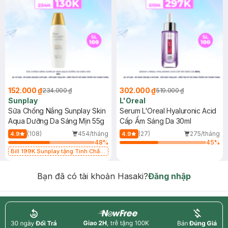
152.000 ₫
302.000 ₫
234.000 ₫
519.000 ₫
Sunplay
L'Oreal
Sữa Chống Nắng Sunplay Skin
Serum L'Oreal Hyaluronic Acid
Aqua Dưỡng Da Sáng Mịn 55g
Cấp Ẩm Sáng Da 30ml
(108)
454/tháng
(27)
275/tháng
4.9
4.9
48
%
45
%
Bill 199K Sunplay tặng Tinh Chất
Chống Nắng 7g trị giá 30K (SL có
hạn)
Bạn đã có tài khoản Hasaki?
Đăng nhập