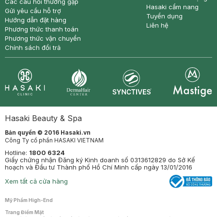
Các câu hỏi thường gặp
Hasaki cẩm nang
Gửi yêu cầu hỗ trợ
Tuyển dụng
Hướng dẫn đặt hàng
Liên hệ
Phương thức thanh toán
Phương thức vận chuyển
Chính sách đổi trả
Synctives
Clinic
Dermahair
Mastige
Hasaki Beauty & Spa
Bản quyền © 2016 Hasaki.vn
Công Ty cổ phần HASAKI VIETNAM
Hotline:
1800 6324
Giấy chứng nhận Đăng ký Kinh doanh số 0313612829 do Sở Kế
hoạch và Đầu tư Thành phố Hồ Chí Minh cấp ngày 13/01/2016
Xem tất cả cửa hàng
Mỹ Phẩm High-End
Trang Điểm Mặt