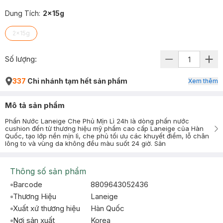
Dung Tích
:
2x15g
2x15g
Số lượng:
337
Chi nhánh tạm hết sản phẩm
Xem thêm
Mô tả sản phẩm
Phấn Nước Laneige Che Phủ Mịn Lì 24h là dòng phấn nước
cushion đến từ thương hiệu mỹ phẩm cao cấp Laneige của Hàn
Quốc, tạo lớp nền mịn lì, che phủ tối ưu các khuyết điểm, lỗ chân
lông to và vùng da không đều màu suốt 24 giờ. Sản
Thông số sản phẩm
Barcode
8809643052436
Thương Hiệu
Laneige
Xuất xứ thương hiệu
Hàn Quốc
Nơi sản xuất
Korea