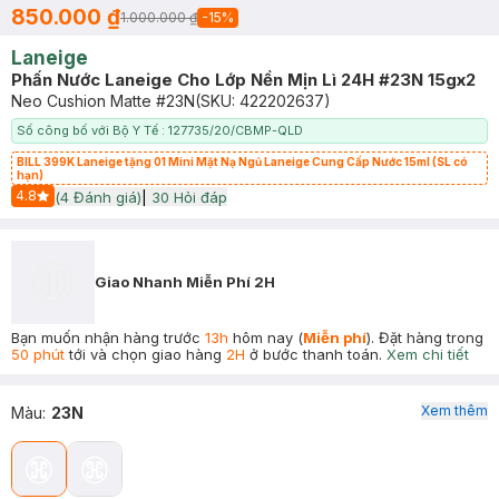
850.000 ₫
1.000.000 ₫
-
15
%
Laneige
Phấn Nước Laneige Cho Lớp Nền Mịn Lì 24H #23N 15gx2
Neo Cushion Matte #23N
(SKU:
422202637
)
Số công bố với Bộ Y Tế : 127735/20/CBMP-QLD
BILL 399K Laneige tặng 01 Mini Mặt Nạ Ngủ Laneige Cung Cấp Nước 15ml (SL có
hạn)
4.8
(
4
Đánh giá)
|
30
Hỏi đáp
Start Icon
Giao Nhanh Miễn Phí 2H
Bạn muốn nhận hàng trước
13h
hôm nay (
Miễn phí
). Đặt hàng trong
50 phút
tới và chọn giao hàng
2H
ở bước thanh toán.
Xem chi tiết
Xem thêm
Màu
:
23N