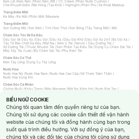
Kem Lót
/
Kem Nền
/
Phấn Nền
/
BB / CC Cream
/
Phấn Nước Cushion
/
Che Khuyết Điểm
/
Má Hồng
/
Tạo Khối / Highlight
/
Phấn Phủ
/
Xịt Khoá Makeup
Trang Điểm Mắt
Kẻ Mày
/
Kẻ Mắt
/
Phấn Mắt
/
Mascara
Trang Điểm Môi
Son Dưỡng Môi
/
Son Kem / Tint
/
Son Thỏi
/
Son Bóng
/
Tẩy Trang Mắt / Môi
Chăm Sóc Tóc Và Da Đầu
Dầu Gội Và Dầu Xả
/
Dầu Gội
/
Dầu Xả
/
Dầu Gội Khô
/
Dầu Gội Xả 2in1
/
Bộ Gội Xả
/
Tẩy Tế Bào Chết Da Đầu
/
Mặt Nạ / Kem Ủ Tóc
/
Serum / Dầu Dưỡng Tóc
/
Xịt Dưỡng Tóc
/
Thuốc Nhuộm Tóc
/
Sản Phẩm Tạo Kiểu Tóc
/
Dụng Cụ Chăm Sóc Tóc
/
Máy Sấy Tóc
/
Lược
/
Bộ Chăm Sóc Tóc
/
Phụ Kiện Tóc
Chăm Sóc Cơ Thể
Kem Tẩy Lông
/
Dụng Cụ Tẩy Lông
Nước Hoa
Nước Hoa Nữ
/
Nước Hoa Nam
/
Nước Hoa Cao Cấp
/
Xịt Thơm Toàn Thân
/
Nước Hoa Vùng Kín
Chăm Sóc Cá Nhân
Chống Muỗi
/
Khẩu Trang
/
Máy Massage
/
Mặt Nạ Xông Hơi
/
Nước Rửa Tay
/
Sản Phẩm Chăm Sóc Khác
/
Bàn Chải Đánh Răng
/
Bàn Chải Điện
/
Hỗ Trợ Trắng Răng
/
Kem Đánh Răng
/
Máy Tăm Nước
/
Nước Súc Miệng
/
Notice about cookies usage
BIỂU NGỮ COOKIE
Tăm / Chỉ Nha Khoa
/
Xịt Thơm Miệng
/
Dung Dịch Vệ Sinh
/
Dưỡng Vùng Kín
/
Khăn Ướt Vệ Sinh Vùng Kín
/
Băng Vệ Sinh
/
Tampon
/
Bọt Cạo Râu
/
Dao Cạo Râu
/
Chúng tôi quan tâm đến quyền riêng tư của bạn.
Máy Cạo Râu
Chúng tôi sử dụng các cookie cần thiết để vận hành
Vấn Đề Về Da
Da Dầu / Lỗ Chân Lông To
/
Da Khô / Mất Nước
/
Da Lão Hóa
/
Da Mụn
/
website của chúng tôi và đồng hành cùng bạn trong
Da Nhạy Cảm / Kích Ứng
/
Da Xỉn Màu
/
Thâm / Nám / Tàn Nhang
/
Quầng Thâm & Bọng Mắt
/
Sẹo
/
Viêm Da Cơ Địa
suốt quá trình điều hướng. Với sự đồng ý của bạn,
Dụng Cụ / Phụ Kiện Chăm Sóc Da
chúng tôi và các đối tác của chúng tôi cũng sử dụng
Bông Tẩy Trang
/
Khăn Lau Mặt Khô
/
Dụng Cụ / Máy Rửa Mặt
/
Máy Chăm Sóc Da
/