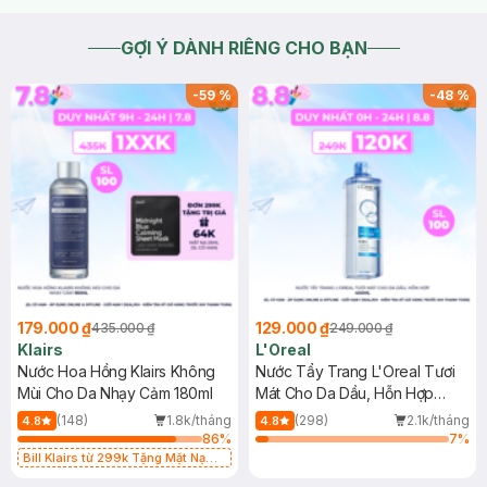
GỢI Ý DÀNH RIÊNG CHO BẠN
-
59
%
-
48
%
179.000 ₫
129.000 ₫
435.000 ₫
249.000 ₫
Klairs
L'Oreal
Nước Hoa Hồng Klairs Không
Nước Tẩy Trang L'Oreal Tươi
Mùi Cho Da Nhạy Cảm 180ml
Mát Cho Da Dầu, Hỗn Hợp
400ml
(148)
1.8k/tháng
(298)
2.1k/tháng
4.8
4.8
86
%
7
%
Bill Klairs từ 299k Tặng Mặt Nạ
Làm Dịu Da & Kiểm Soát Dầu Nhờn