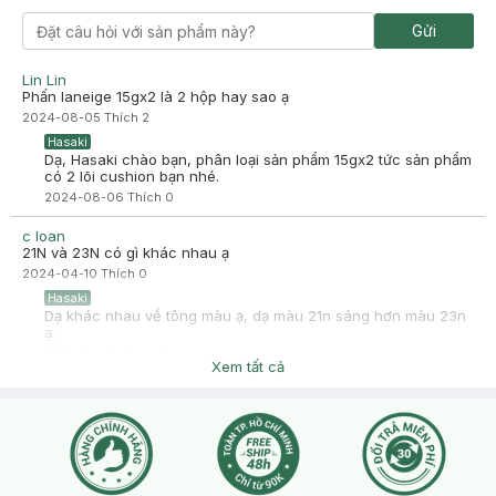
Cushion khi đánh lên da rất mịn và mướt, không bị khô. Lớp phấn
Gửi
đánh đến đâu là tệp vào ra đến đó, nâng tone làm sáng da và
tạo hiệu ứng căng bóng nhẹ rất tự nhiên.Khả năng kiềm dầu tốt,
độ bền màu gần như cả ngày, mình đánh buổi sáng, đến chiều
Lin Lin
vẫn không bị xuống tone.Thiết kế gọn nhẹ, sắc màu tươi trẻ,
Phấn laneige 15gx2 là 2 hộp hay sao ạ
hiện đại. Độ che phủ tốt, lớp nền tệp da, mịn nhẹ, nâng tone tự
2024-08-05
Thích
2
nhiên.
Hasaki
Dạ, Hasaki chào bạn, phân loại sản phẩm 15gx2 tức sản phẩm
có 2 lõi cushion bạn nhé.
2024-08-06
Thích
0
c loan
21N và 23N có gì khác nhau ạ
2024-04-10
Thích
0
Hasaki
Dạ khác nhau về tông màu ạ, dạ màu 21n sáng hơn màu 23n
ạ.
2024-04-10
Thích
0
Xem tất cả