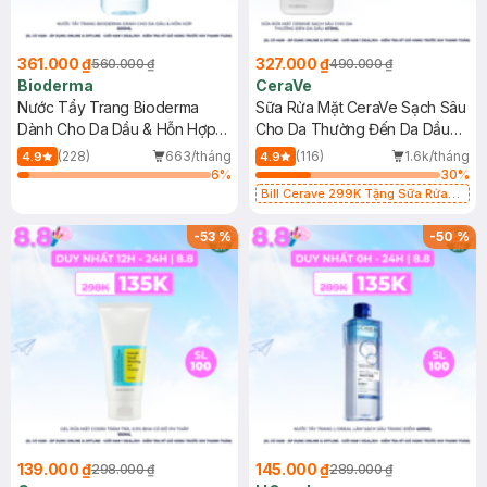
361.000 ₫
327.000 ₫
560.000 ₫
490.000 ₫
Bioderma
CeraVe
Nước Tẩy Trang Bioderma
Sữa Rửa Mặt CeraVe Sạch Sâu
Dành Cho Da Dầu & Hỗn Hợp
Cho Da Thường Đến Da Dầu
500ml
473ml
(228)
663/tháng
(116)
1.6k/tháng
4.9
4.9
6
%
30
%
Bill Cerave 299K Tặng Sữa Rửa
Mặt Cerave 30ml (SL có hạn)
-
53
%
-
50
%
139.000 ₫
145.000 ₫
298.000 ₫
289.000 ₫