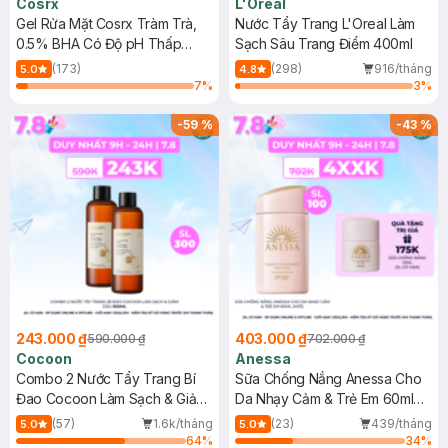
Cosrx
L'Oreal
Gel Rửa Mặt Cosrx Tràm Trà,
Nước Tẩy Trang L'Oreal Làm
0.5% BHA Có Độ pH Thấp
Sạch Sâu Trang Điểm 400ml
150ml
(173)
(298)
916/tháng
5.0
4.8
7
%
3
%
-
59
%
-
43
%
243.000 ₫
403.000 ₫
590.000 ₫
702.000 ₫
Cocoon
Anessa
Combo 2 Nước Tẩy Trang Bí
Sữa Chống Nắng Anessa Cho
Đao Cocoon Làm Sạch & Giảm
Da Nhạy Cảm & Trẻ Em 60ml
Dầu 500ml
(Mới)
(57)
1.6k/tháng
(23)
439/tháng
5.0
5.0
64
%
34
%