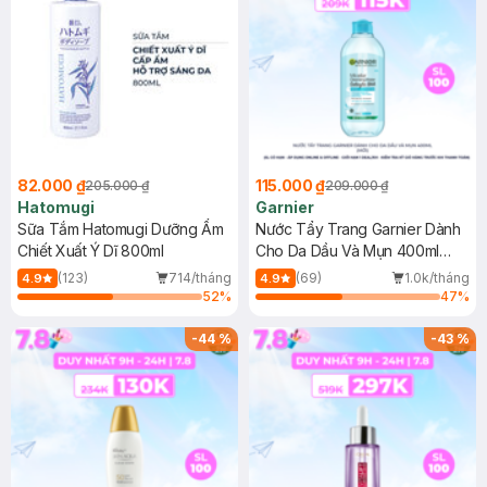
82.000 ₫
115.000 ₫
205.000 ₫
209.000 ₫
Hatomugi
Garnier
Sữa Tắm Hatomugi Dưỡng Ẩm
Nước Tẩy Trang Garnier Dành
Chiết Xuất Ý Dĩ 800ml
Cho Da Dầu Và Mụn 400ml
(Mới)
(123)
714/tháng
(69)
1.0k/tháng
4.9
4.9
52
%
47
%
-
44
%
-
43
%