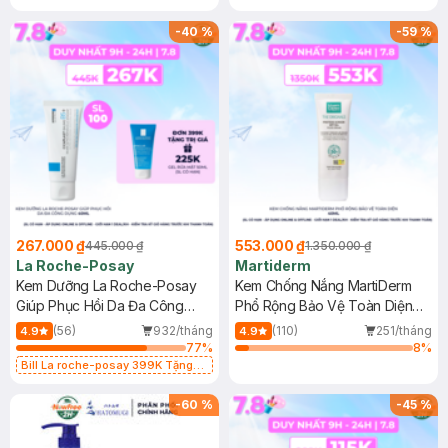
-
40
%
-
59
%
267.000 ₫
553.000 ₫
445.000 ₫
1.350.000 ₫
La Roche-Posay
Martiderm
Kem Dưỡng La Roche-Posay
Kem Chống Nắng MartiDerm
Giúp Phục Hồi Da Đa Công
Phổ Rộng Bảo Vệ Toàn Diện
Dụng 40ml
40ml
(56)
932/tháng
(110)
251/tháng
4.9
4.9
77
%
8
%
Bill La roche-posay 399K Tặng
Gel rửa mặt da dầu nhạy cảm 50ml
(SL có hạn)
-
60
%
-
45
%