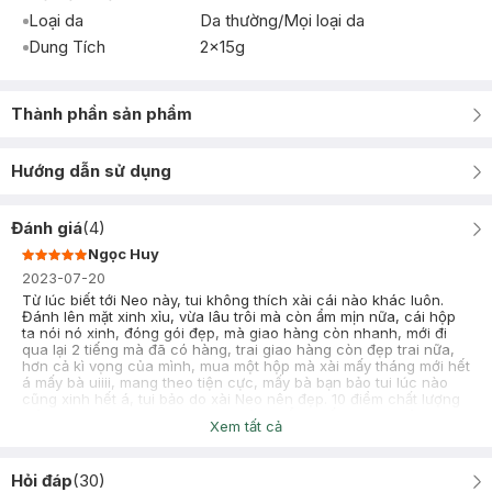
Loại da
Da thường/Mọi loại da
Dung Tích
2x15g
Thành phần sản phẩm
Hướng dẫn sử dụng
Đánh giá
(
4
)
Ngọc Huy
2023-07-20
Từ lúc biết tới Neo này, tui không thích xài cái nào khác luôn.
Đánh lên mặt xinh xỉu, vừa lâu trôi mà còn ẩm mịn nữa, cái hộp
ta nói nó xinh, đóng gói đẹp, mà giao hàng còn nhanh, mới đi
qua lại 2 tiếng mà đã có hàng, trai giao hàng còn đẹp trai nữa,
hơn cả kì vọng của mình, mua một hộp mà xài mấy tháng mới hết
á mấy bà uiiii, mang theo tiện cực, mấy bà bạn bảo tui lúc nào
cũng xinh hết á, tui bảo do xài Neo nên đẹp. 10 điểm chất lượng
luôn nhaaa. Mãi keooooooooo. Sản phẩm chất lượng!!! Nên mua
Xem tất cả
nha mọi ngườiiiiii (tui LGBT)
Huỳnh Thị Ngọc Lài
Hỏi đáp
(
30
)
2023-07-15