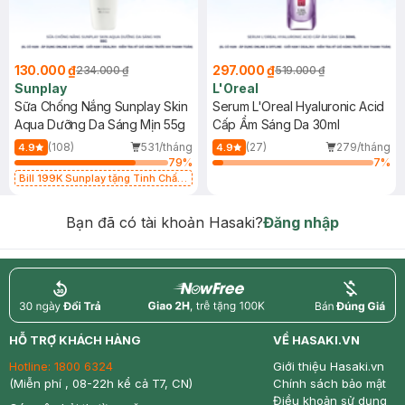
130.000 ₫
297.000 ₫
234.000 ₫
519.000 ₫
Sunplay
L'Oreal
Sữa Chống Nắng Sunplay Skin
Serum L'Oreal Hyaluronic Acid
Aqua Dưỡng Da Sáng Mịn 55g
Cấp Ẩm Sáng Da 30ml
(108)
531/tháng
(27)
279/tháng
4.9
4.9
79
%
7
%
Bill 199K Sunplay tặng Tinh Chất
Chống Nắng 7g trị giá 30K (SL có
hạn)
Bạn đã có tài khoản Hasaki?
Đăng nhập
return
nowfree
price
HỖ TRỢ KHÁCH HÀNG
VỀ HASAKI.VN
Hotline:
1800 6324
Giới thiệu Hasaki.vn
(Miễn phí , 08-22h kể cả T7, CN)
Chính sách bảo mật
Điều khoản sử dụng