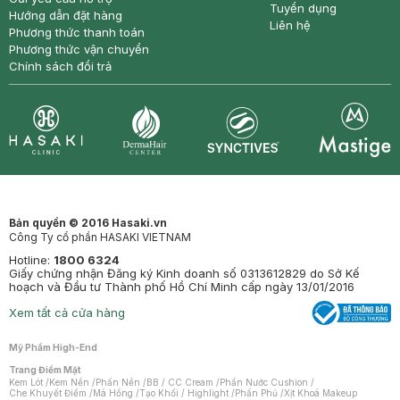
Tuyển dụng
Hướng dẫn đặt hàng
Liên hệ
Phương thức thanh toán
Phương thức vận chuyển
Chính sách đổi trả
Synctives
Clinic
Dermahair
Mastige
Bản quyền © 2016 Hasaki.vn
Công Ty cổ phần HASAKI VIETNAM
Hotline:
1800 6324
Giấy chứng nhận Đăng ký Kinh doanh số 0313612829 do Sở Kế
hoạch và Đầu tư Thành phố Hồ Chí Minh cấp ngày 13/01/2016
Xem tất cả cửa hàng
Mỹ Phẩm High-End
Trang Điểm Mặt
Kem Lót
/
Kem Nền
/
Phấn Nền
/
BB / CC Cream
/
Phấn Nước Cushion
/
Che Khuyết Điểm
/
Má Hồng
/
Tạo Khối / Highlight
/
Phấn Phủ
/
Xịt Khoá Makeup