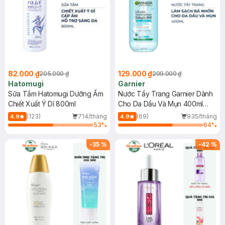
82.000 ₫
129.000 ₫
205.000 ₫
209.000 ₫
Hatomugi
Garnier
Sữa Tắm Hatomugi Dưỡng Ẩm
Nước Tẩy Trang Garnier Dành
Chiết Xuất Ý Dĩ 800ml
Cho Da Dầu Và Mụn 400ml
(Mới)
(123)
714/tháng
(69)
935/tháng
4.9
4.9
53
%
64
%
-
35
%
-
42
%