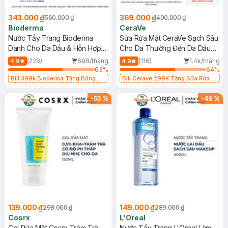
343.000 ₫
369.000 ₫
560.000 ₫
490.000 ₫
Bioderma
CeraVe
Nước Tẩy Trang Bioderma
Sữa Rửa Mặt CeraVe Sạch Sâu
Dành Cho Da Dầu & Hỗn Hợp
Cho Da Thường Đến Da Dầu
500ml
473ml
(228)
698/tháng
(116)
1.4k/tháng
4.9
4.9
63
%
64
%
Bill 399k Bioderma Tặng Bông
Bill Cerave 299K Tặng Sữa Rửa
Tẩy Trang Hộp 50 Miếng (SL có
Mặt Cerave 30ml (SL có hạn)
hạn)
-
53
%
-
48
%
139.000 ₫
149.000 ₫
298.000 ₫
289.000 ₫
Cosrx
L'Oreal
Gel Rửa Mặt Cosrx Tràm Trà,
Nước Tẩy Trang L'Oreal Làm