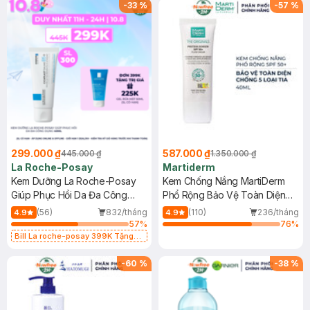
-
33
%
-
57
%
299.000 ₫
587.000 ₫
445.000 ₫
1.350.000 ₫
La Roche-Posay
Martiderm
Kem Dưỡng La Roche-Posay
Kem Chống Nắng MartiDerm
Giúp Phục Hồi Da Đa Công
Phổ Rộng Bảo Vệ Toàn Diện
Dụng 40ml
40ml
(56)
832/tháng
(110)
236/tháng
4.9
4.9
57
%
76
%
Bill La roche-posay 399K Tặng
Gel rửa mặt da dầu nhạy cảm 50ml
(SL có hạn)
-
60
%
-
38
%