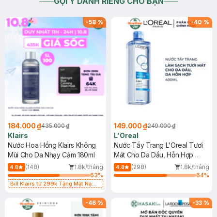
GỢI Ý DÀNH RIÊNG CHO BẠN
-
58
%
-
40
%
184.000 ₫
149.000 ₫
435.000 ₫
249.000 ₫
Klairs
L'Oreal
Nước Hoa Hồng Klairs Không
Nước Tẩy Trang L'Oreal Tươi
Mùi Cho Da Nhạy Cảm 180ml
Mát Cho Da Dầu, Hỗn Hợp
400ml
(148)
1.8k/tháng
(298)
1.8k/tháng
4.8
4.8
63
%
64
%
Bill Klairs từ 299k Tặng Mặt Nạ
Làm Dịu Da & Kiểm Soát Dầu Nhờn
25ml (SL Có Hạn)
-
46
%
-
33
%