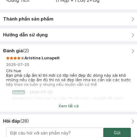
Dung Tích
(1 Hộp + 1 Lõi) 2x15g
Thành phần sản phẩm
Hướng dẫn sử dụng
Đánh giá
(
2
)
Aristine Lunapelt
2025-07-25
Chi hue
Bạn phải cấp ẩm kĩ thì mới có lớp nền đẹp đc dòng này xài khô
những nếu cập ẩm đủ thì nó sẽ đẹp lắm nha ko cần xài các bước
tiếp theo nx luôn ý nhưng nếu muốn vẫn có thể
-
2025-07-25
Hasaki
Hasaki xin chào! Hasaki cảm ơn Aristine Lunapelt đã dành
thời gian đánh giá. Sự hài lòng của khách hàng là động lực to
Xem tất cả
lớn để Hasaki ngày càng phát triển hơn nữa về chất lượng
dịch vụ. Cảm ơn bạn đã tin tưởng và mua sắm tại Hasaki!
Hỏi đáp
(
28
)
CHI HUE
Đã mua hàng
2024-09-11
Gửi
mới từ sul qua dòng này cái bị khớp. mốc nền lắm. ko hợp huhu