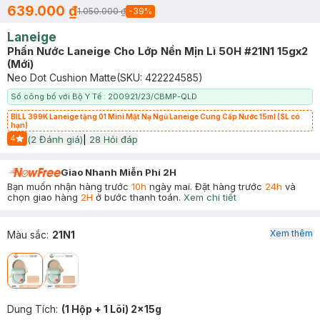
639.000 ₫
1.050.000 ₫
-
39
%
Laneige
Phấn Nước Laneige Cho Lớp Nền Mịn Lì 50H #21N1 15gx2
(Mới)
Neo Dot Cushion Matte
(SKU:
422224585
)
Số công bố với Bộ Y Tế : 200921/23/CBMP-QLD
BILL 399K Laneige tặng 01 Mini Mặt Nạ Ngủ Laneige Cung Cấp Nước 15ml (SL có
hạn)
4
(
2
Đánh giá)
|
28
Hỏi đáp
Start Icon
Giao Nhanh Miễn Phí 2H
Bạn muốn nhận hàng trước
10h
ngày mai. Đặt hàng trước
24h
và
chọn giao hàng
2H
ở bước thanh toán.
Xem chi tiết
Xem thêm
Màu sắc
:
21N1
Dung Tích
:
(1 Hộp + 1 Lõi) 2x15g