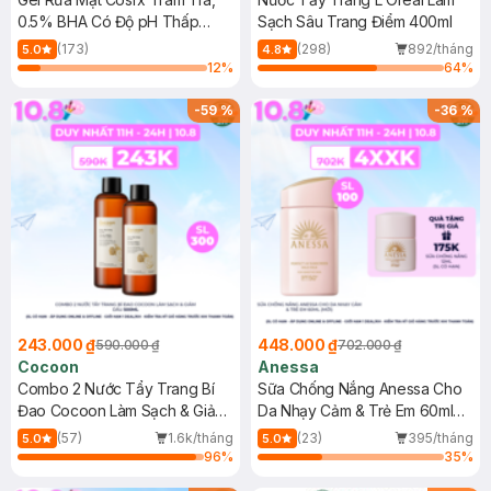
0.5% BHA Có Độ pH Thấp
Sạch Sâu Trang Điểm 400ml
150ml
(173)
(298)
892/tháng
5.0
4.8
12
%
64
%
-
59
%
-
36
%
243.000 ₫
448.000 ₫
590.000 ₫
702.000 ₫
Cocoon
Anessa
Combo 2 Nước Tẩy Trang Bí
Sữa Chống Nắng Anessa Cho
Đao Cocoon Làm Sạch & Giảm
Da Nhạy Cảm & Trẻ Em 60ml
Dầu 500ml
(Mới)
(57)
1.6k/tháng
(23)
395/tháng
5.0
5.0
96
%
35
%