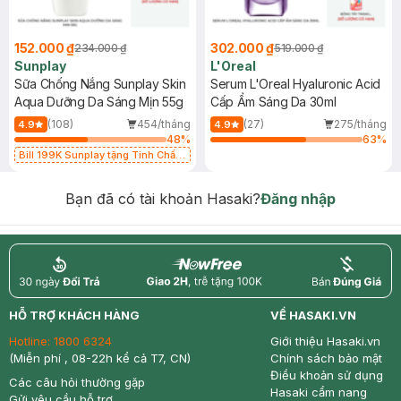
152.000 ₫
302.000 ₫
234.000 ₫
519.000 ₫
Sunplay
L'Oreal
Sữa Chống Nắng Sunplay Skin
Serum L'Oreal Hyaluronic Acid
Aqua Dưỡng Da Sáng Mịn 55g
Cấp Ẩm Sáng Da 30ml
(108)
454/tháng
(27)
275/tháng
4.9
4.9
48
%
63
%
Bill 199K Sunplay tặng Tinh Chất
Chống Nắng 7g trị giá 30K (SL có
hạn)
Bạn đã có tài khoản Hasaki?
Đăng nhập
return
nowfree
price
HỖ TRỢ KHÁCH HÀNG
VỀ HASAKI.VN
Hotline:
1800 6324
Giới thiệu Hasaki.vn
(Miễn phí , 08-22h kể cả T7, CN)
Chính sách bảo mật
Điều khoản sử dụng
Các câu hỏi thường gặp
Hasaki cẩm nang
Gửi yêu cầu hỗ trợ