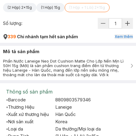
(2 Hộp) 2x15g
(1 Hộp) 15g
(1 Hộp + 1 Lõi) 2x15g
Số lượng:
339
Chi nhánh tạm hết sản phẩm
Xem thêm
Mô tả sản phẩm
Phấn Nước Laneige Neo Dot Cushion Matte Cho Lớp Nền Mịn Lì
50H 15g (Mới) là sản phẩm cushion trang điểm đến từ thương
hiệu Laneige - Hàn Quốc, mang đến lớp nền siêu mỏng nhẹ,
thoáng mát cho làn da thoải mái suốt cả ngày dài. Với k
Thông số sản phẩm
Barcode
8809803579346
Thương Hiệu
Laneige
Xuất xứ thương hiệu
Hàn Quốc
Nơi sản xuất
Korea
Loại da
Da thường/Mọi loại da