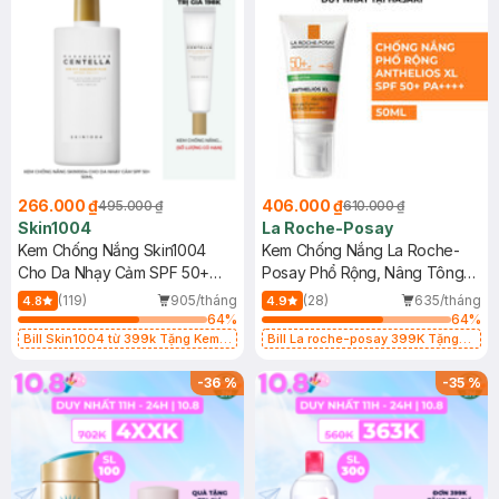
266.000 ₫
406.000 ₫
495.000 ₫
610.000 ₫
Skin1004
La Roche-Posay
Kem Chống Nắng Skin1004
Kem Chống Nắng La Roche-
Cho Da Nhạy Cảm SPF 50+
Posay Phổ Rộng, Nâng Tông
50ml
Kiềm Dầu 50ml
(119)
905/tháng
(28)
635/tháng
4.8
4.9
64
%
64
%
Bill Skin1004 từ 399k Tặng Kem
Bill La roche-posay 399K Tặng
Chống Nắng Cho Da Nhạy Cảm
Gel rửa mặt da dầu nhạy cảm 50ml
SPF 50+ 20ml (SL Có Hạn)
(SL có hạn)
-
36
%
-
35
%