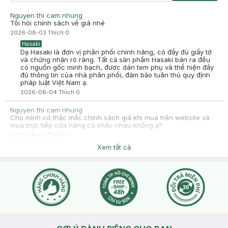
Nguyen thi cam nhung
Tôi hỏi chính sách về giá nhé
2026-08-03
Thích
0
Hasaki
Dạ Hasaki là đơn vị phân phối chính hãng, có đầy đủ giấy tờ
và chứng nhận rõ ràng. Tất cả sản phẩm Hasaki bán ra đều
có nguồn gốc minh bạch, được dán tem phụ và thể hiện đầy
đủ thông tin của nhà phân phối, đảm bảo tuân thủ quy định
pháp luật Việt Nam ạ.
2026-08-04
Thích
0
Nguyen thi cam nhung
Cho mình có thắc mắc chính sách giá khi mua trên website và
mua trực tiếp cửa hàng có khác nhau không ạ?
2026-08-03
Thích
0
Hasaki
Xem tất cả
Dạ Hasaki chạy deal theo khung giờ, bạn kiểm tra lại giá trước
khi thanh toán. Bạn có thể báo cashier kiểm tra lại và giá giúp
bạn ạ
2026-08-04
Thích
0