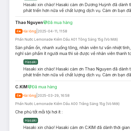
Hasaki xin chào! Hasaki cảm ơn Dương Huỳnh đã dành th
phát triển hơn nữa về chất lượng dịch vụ. Cảm ơn bạn đã
Thao Nguyen
Đã mua hàng
|
4
Hài lòng
2025-04-11, 11:58
Phấn Nước Lemonade Kiềm Dầu A01 Tông Sáng 15g (Vỏ Mới)
Sản phẩm ổn, nhanh xuống tông, nhân viên tư vấn nhiệt tình,
nghĩ sản phẩm ít người mua thì sẽ được về nhân viên thanh
Hasaki
Hasaki xin chào! Hasaki cảm ơn Thao Nguyen đã dành th
phát triển hơn nữa về chất lượng dịch vụ. Cảm ơn bạn đã
C.KIM
Đã mua hàng
|
4
Hài lòng
2025-03-29, 16:58
Phấn Nước Lemonade Kiềm Dầu A00 Trắng Sáng 15g (Vỏ Mới)
Che phủ tốt mỗi tội hơi ít :
Hasaki
Hasaki xin chào! Hasaki cảm ơn C.KIM đã dành thời gian