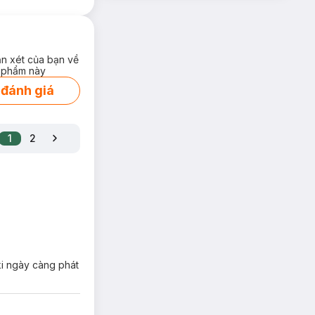
ận xét của bạn về
 phẩm này
 đánh giá
1
2
ki ngày càng phát