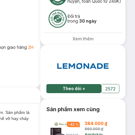
huyện, toàn Quốc từ 249K)
Đổi trả
trong
30 ngày
Xem thêm
họn giao hàng
2H
Theo dõi
+
2572
Sản phẩm xem cùng
am. Sản phẩm là
chế vỡ hay chảy
384.000 ₫
-
42
%
660.000 ₫
Aprilskin