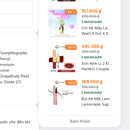
157.000 ₫
-
25
%
209.000 ₫
Lemonade
Chì Kẻ Mày Lemonade 2 Đầu Màu Nâu Xám 2g+2ml
Want It Got It Dual Eyebrow #Gray Brown
245.000 ₫
-
18
%
299.000 ₫
t dầu thừa hữu
Fluorphlogopite,
Lemonade
Phenyl
Son Kem Lì 2 Đầu Lemonade 03 Tea Đỏ Nâu Đất Bản Mới 7.5g
dimonium
Perfect Couple Lip - Version 2 #03 Tea
hicone
ấn siêu nhỏ được
Grapefruit) Peel
 khả năng xuống
169.000 ₫
nc Oxide (CI
-
15
%
199.000 ₫
Lemonade
 sau mỗi lần
Bút Kẻ Mắt Lemonade SuperNatural Eyeliner Màu Đen 1g
Lemonade Supernatural Eyeliner - Black
ụn và hỗ trợ điều
Xem thêm
nước cho đến khi
ệ da cả ngày.