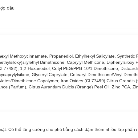
hợp dầu
 siêu dầu và da dầu mụn nhờ có lớp màng cực kỳ bền vững, kiểm soá
hexyl Methoxycinnamate, Propanediol, Ethylhexyl Salicylate, Synthetic 
thừa. Do đó, lớp nền của bạn sẽ bền chắc, ít xuống màu và lâu trôi.
ethylsiloxy)silylethyl Dimethicone, Caprylyl Methicone, Diphenylsiloxy 
(CI 77492), 1,2-Hexanediol, Cetyl PEG/PPG-10/1 Dimethicone, Distear
, hỗn hợp thiên dầu
xycaprylylsilane, Glyceryl Caprylate, Cetearyl Dimethicone/Vinyl Dimet
nhẹ với độ kết dính cao giúp lớp nền bám tốt và bền chặt hơn, hạt ph
ylates/Dimethicone Copolymer, Iron Oxides (CI 77499) Citrus Grandis (
ổn định, bên cạnh đó hạt sắc tố còn có tính bền vững cao nên hạn chế
nce (Parfum), Citrus Aurantium Dulcis (Orange) Peel Oil, Zinc PCA, Zi
 vào dung môi tạo bề mặt để giúp lớp nền dễ dàng tiệp nhanh vào da
 ra lớp nền lì và ráo mịn.
m sưng tấy mụn, kháng viêm kháng khuẩn cho da, hạn chế phát sinh m
mặt. Có thể tăng cường che phủ bằng cách dặm thêm nhiều lớp phấn 
bảng thành phần với chỉ số lên đến SPF50+ PA+++ để tăng cường bảo v