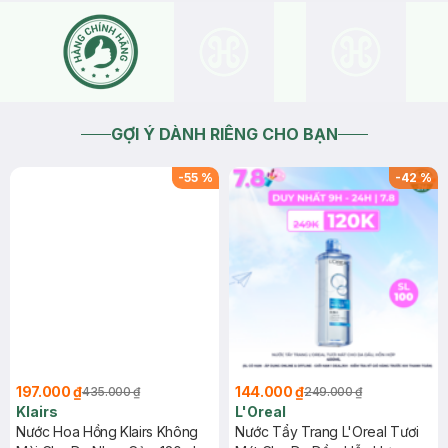
GỢI Ý DÀNH RIÊNG CHO BẠN
-
55
%
-
42
%
197.000 ₫
144.000 ₫
435.000 ₫
249.000 ₫
Klairs
L'Oreal
Nước Hoa Hồng Klairs Không
Nước Tẩy Trang L'Oreal Tươi