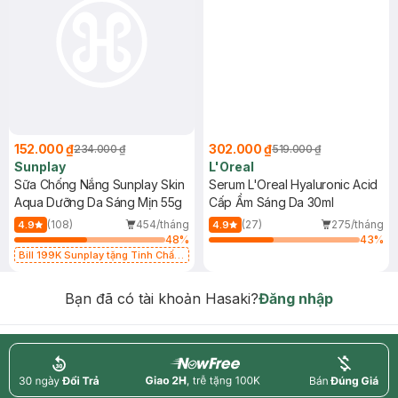
152.000 ₫
302.000 ₫
234.000 ₫
519.000 ₫
Sunplay
L'Oreal
Sữa Chống Nắng Sunplay Skin
Serum L'Oreal Hyaluronic Acid
Aqua Dưỡng Da Sáng Mịn 55g
Cấp Ẩm Sáng Da 30ml
(108)
454/tháng
(27)
275/tháng
4.9
4.9
48
%
43
%
Bill 199K Sunplay tặng Tinh Chất
Chống Nắng 7g trị giá 30K (SL có
hạn)
Bạn đã có tài khoản Hasaki?
Đăng nhập
return
nowfree
price