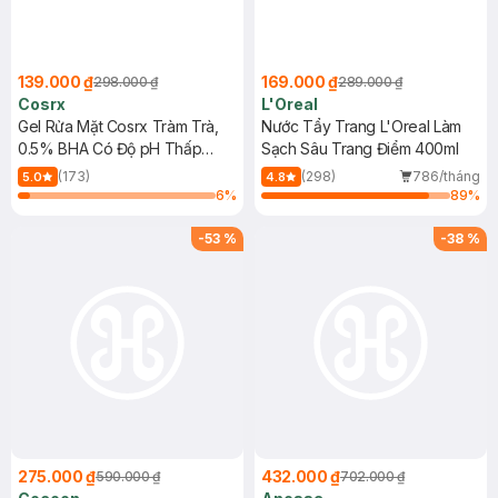
139.000 ₫
169.000 ₫
298.000 ₫
289.000 ₫
Cosrx
L'Oreal
Gel Rửa Mặt Cosrx Tràm Trà,
Nước Tẩy Trang L'Oreal Làm
0.5% BHA Có Độ pH Thấp
Sạch Sâu Trang Điểm 400ml
150ml
(173)
(298)
786/tháng
5.0
4.8
6
%
89
%
-
53
%
-
38
%
275.000 ₫
432.000 ₫
590.000 ₫
702.000 ₫