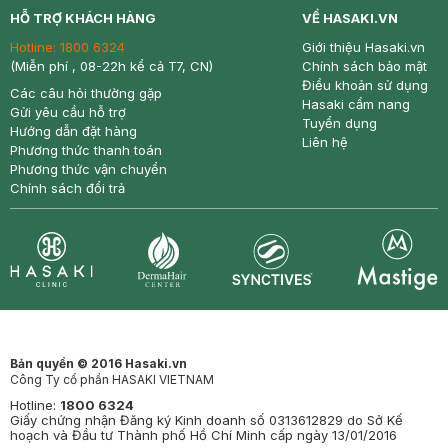
HỖ TRỢ KHÁCH HÀNG
VỀ HASAKI.VN
Hotline:
1800 6324
Giới thiệu Hasaki.vn
(Miễn phí , 08-22h kể cả T7, CN)
Chính sách bảo mật
Điều khoản sử dụng
Các câu hỏi thường gặp
Hasaki cẩm nang
Gửi yêu cầu hỗ trợ
Tuyển dụng
Hướng dẫn đặt hàng
Liên hệ
Phương thức thanh toán
Phương thức vận chuyển
Chính sách đổi trả
Synctives
Clinic
Dermahair
Mastige
Bản quyền © 2016 Hasaki.vn
Công Ty cổ phần HASAKI VIETNAM
Hotline:
1800 6324
Giấy chứng nhận Đăng ký Kinh doanh số 0313612829 do Sở Kế
hoạch và Đầu tư Thành phố Hồ Chí Minh cấp ngày 13/01/2016