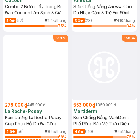
Cocoon
Anessa
Combo 2 Nước Tẩy Trang Bí
Sữa Chống Nắng Anessa Cho
Đao Cocoon Làm Sạch & Giảm
Da Nhạy Cảm & Trẻ Em 60ml
Dầu 500ml
(Mới)
(57)
1.4k/tháng
(23)
410/tháng
5.0
5.0
75
%
34
%
-
38
%
-
59
%
278.000 ₫
553.000 ₫
445.000 ₫
1.350.000 ₫
La Roche-Posay
Martiderm
Kem Dưỡng La Roche-Posay
Kem Chống Nắng MartiDerm
Giúp Phục Hồi Da Đa Công
Phổ Rộng Bảo Vệ Toàn Diện
Dụng 40ml
40ml
(56)
895/tháng
(110)
251/tháng
4.9
4.9
68
%
75
%