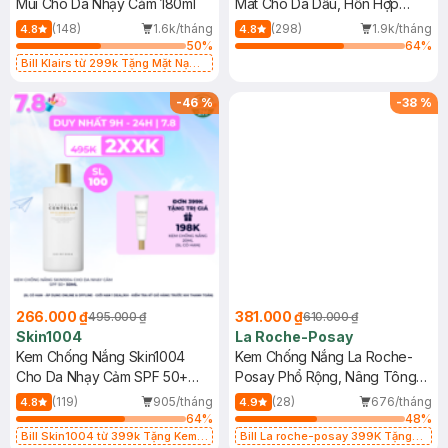
Mùi Cho Da Nhạy Cảm 180ml
Mát Cho Da Dầu, Hỗn Hợp
400ml
(148)
1.6k/tháng
(298)
1.9k/tháng
4.8
4.8
50
%
64
%
Bill Klairs từ 299k Tặng Mặt Nạ
Làm Dịu Da & Kiểm Soát Dầu Nhờn
25ml (SL Có Hạn)
-
46
%
-
38
%
266.000 ₫
381.000 ₫
495.000 ₫
610.000 ₫
Skin1004
La Roche-Posay
Kem Chống Nắng Skin1004
Kem Chống Nắng La Roche-
Cho Da Nhạy Cảm SPF 50+
Posay Phổ Rộng, Nâng Tông
50ml
Kiềm Dầu 50ml
(119)
905/tháng
(28)
676/tháng
4.8
4.9
64
%
48
%
Bill Skin1004 từ 399k Tặng Kem
Bill La roche-posay 399K Tặng