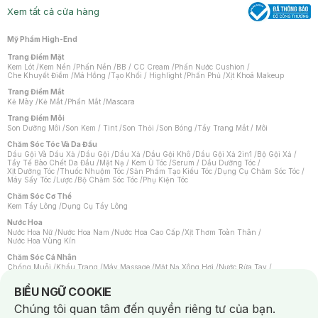
Xem tất cả cửa hàng
Mỹ Phẩm High-End
Trang Điểm Mặt
Kem Lót
/
Kem Nền
/
Phấn Nền
/
BB / CC Cream
/
Phấn Nước Cushion
/
Che Khuyết Điểm
/
Má Hồng
/
Tạo Khối / Highlight
/
Phấn Phủ
/
Xịt Khoá Makeup
Trang Điểm Mắt
Kẻ Mày
/
Kẻ Mắt
/
Phấn Mắt
/
Mascara
Trang Điểm Môi
Son Dưỡng Môi
/
Son Kem / Tint
/
Son Thỏi
/
Son Bóng
/
Tẩy Trang Mắt / Môi
Chăm Sóc Tóc Và Da Đầu
Dầu Gội Và Dầu Xả
/
Dầu Gội
/
Dầu Xả
/
Dầu Gội Khô
/
Dầu Gội Xả 2in1
/
Bộ Gội Xả
/
Tẩy Tế Bào Chết Da Đầu
/
Mặt Nạ / Kem Ủ Tóc
/
Serum / Dầu Dưỡng Tóc
/
Xịt Dưỡng Tóc
/
Thuốc Nhuộm Tóc
/
Sản Phẩm Tạo Kiểu Tóc
/
Dụng Cụ Chăm Sóc Tóc
/
Máy Sấy Tóc
/
Lược
/
Bộ Chăm Sóc Tóc
/
Phụ Kiện Tóc
Chăm Sóc Cơ Thể
Kem Tẩy Lông
/
Dụng Cụ Tẩy Lông
Nước Hoa
Nước Hoa Nữ
/
Nước Hoa Nam
/
Nước Hoa Cao Cấp
/
Xịt Thơm Toàn Thân
/
Nước Hoa Vùng Kín
Chăm Sóc Cá Nhân
Chống Muỗi
/
Khẩu Trang
/
Máy Massage
/
Mặt Nạ Xông Hơi
/
Nước Rửa Tay
/
Sản Phẩm Chăm Sóc Khác
/
Bàn Chải Đánh Răng
/
Bàn Chải Điện
/
Hỗ Trợ Trắng Răng
/
Kem Đánh Răng
/
Máy Tăm Nước
/
Nước Súc Miệng
/
Notice about cookies usage
BIỂU NGỮ COOKIE
Tăm / Chỉ Nha Khoa
/
Xịt Thơm Miệng
/
Dung Dịch Vệ Sinh
/
Dưỡng Vùng Kín
/
Khăn Ướt Vệ Sinh Vùng Kín
/
Băng Vệ Sinh
/
Tampon
/
Bọt Cạo Râu
/
Dao Cạo Râu
/
Chúng tôi quan tâm đến quyền riêng tư của bạn.
Máy Cạo Râu