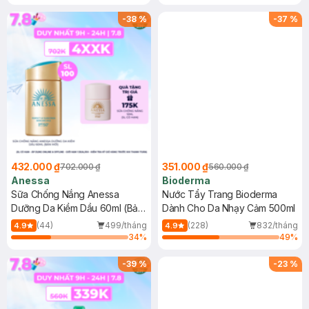
Chống Nắng Cho Da Nhạy Cảm
Gel rửa mặt da dầu nhạy cảm 50ml
SPF 50+ 20ml (SL Có Hạn)
(SL có hạn)
-
38
%
-
37
%
432.000 ₫
351.000 ₫
702.000 ₫
560.000 ₫
Anessa
Bioderma
Sữa Chống Nắng Anessa
Nước Tẩy Trang Bioderma
Dưỡng Da Kiềm Dầu 60ml (Bản
Dành Cho Da Nhạy Cảm 500ml
Mới)
(44)
499/tháng
(228)
832/tháng
4.9
4.9
34
%
49
%
-
39
%
-
23
%