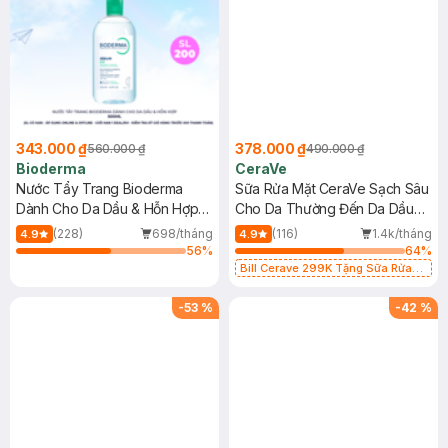
343.000 ₫
378.000 ₫
560.000 ₫
490.000 ₫
Bioderma
CeraVe
Nước Tẩy Trang Bioderma
Sữa Rửa Mặt CeraVe Sạch Sâu
Dành Cho Da Dầu & Hỗn Hợp
Cho Da Thường Đến Da Dầu
500ml
473ml
(228)
698/tháng
(116)
1.4k/tháng
4.9
4.9
56
%
64
%
Bill Cerave 299K Tặng Sữa Rửa
Mặt Cerave 30ml (SL có hạn)
-
53
%
-
42
%