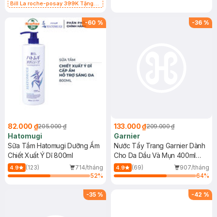
Bill La roche-posay 399K Tặng
Gel rửa mặt da dầu nhạy cảm 50ml
(SL có hạn)
-
60
%
-
36
%
82.000 ₫
133.000 ₫
205.000 ₫
209.000 ₫
Hatomugi
Garnier
Sữa Tắm Hatomugi Dưỡng Ẩm
Nước Tẩy Trang Garnier Dành
Chiết Xuất Ý Dĩ 800ml
Cho Da Dầu Và Mụn 400ml
(Mới)
(123)
714/tháng
(69)
907/tháng
4.9
4.9
52
%
64
%
-
35
%
-
42
%