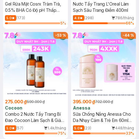
Gel Rửa Mặt Cosrx Tràm Trà,
Nước Tẩy Trang L'Oreal Làm
0.5% BHA Có Độ pH Thấp
Sạch Sâu Trang Điểm 400ml
150ml
(173)
(298)
786/tháng
5.0
4.8
5
%
66
%
-
53
%
-
44
%
275.000 ₫
395.000 ₫
590.000 ₫
702.000 ₫
Cocoon
Anessa
Combo 2 Nước Tẩy Trang Bí
Sữa Chống Nắng Anessa Cho
Đao Cocoon Làm Sạch & Giảm
Da Nhạy Cảm & Trẻ Em 60ml
Dầu 500ml
(Mới)
(57)
1.4k/tháng
(23)
448/tháng
5.0
5.0
75
%
33
%