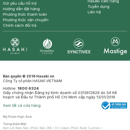
Hasaki cẩm nang
Gửi yêu cầu hỗ trợ
Tuyển dụng
Hướng dẫn đặt hàng
Liên hệ
Phương thức thanh toán
Phương thức vận chuyển
Chính sách đổi trả
Synctives
Clinic
Dermahair
Mastige
Bản quyền © 2016 Hasaki.vn
Công Ty cổ phần HASAKI VIETNAM
Hotline:
1800 6324
Giấy chứng nhận Đăng ký Kinh doanh số 0313612829 do Sở Kế
hoạch và Đầu tư Thành phố Hồ Chí Minh cấp ngày 13/01/2016
Xem tất cả cửa hàng
Mỹ Phẩm High-End
Trang Điểm Mặt
Kem Lót
/
Kem Nền
/
Phấn Nền
/
BB / CC Cream
/
Phấn Nước Cushion
/