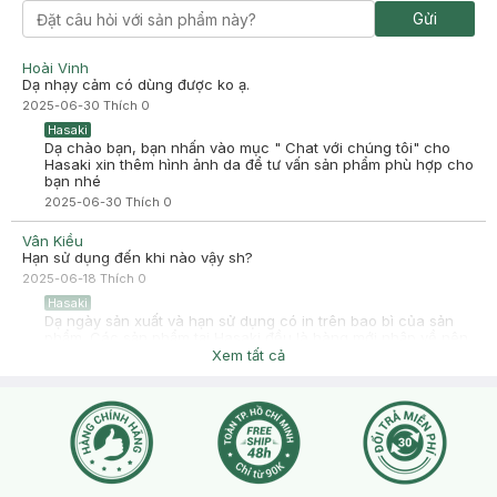
Da đâu đến da thường đều dùng được. Giá rẻ, có chống nắng
Gửi
ổn.
Hoài Vinh
Dạ nhạy cảm có dùng được ko ạ.
2025-06-30
Thích
0
Hasaki
Dạ chào bạn, bạn nhấn vào mục " Chat với chúng tôi" cho
Hasaki xin thêm hình ảnh da để tư vấn sản phẩm phù hợp cho
bạn nhé
2025-06-30
Thích
0
Vân Kiều
Hạn sử dụng đến khi nào vậy sh?
2025-06-18
Thích
0
Hasaki
Dạ ngày sản xuất và hạn sử dụng có in trên bao bì của sản
phẩm. Các sản phẩm tại Hasaki đều là hàng mới nhập về nên
bạn có thể hoàn toàn yên tâm về hạn sử dụng của sản phẩm
Xem tất cả
bạn nhé.
2025-06-19
Thích
0