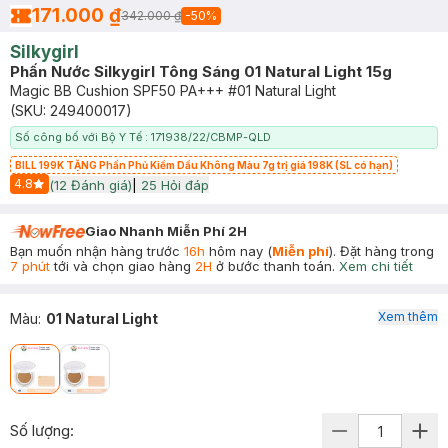
171.000 ₫
342.000 ₫
-
50
%
Silkygirl
Phấn Nước Silkygirl Tông Sáng 01 Natural Light 15g
Magic BB Cushion SPF50 PA+++ #01 Natural Light
(SKU:
249400017
)
Số công bố với Bộ Y Tế : 171938/22/CBMP-QLD
BILL 199K TẶNG Phấn Phủ Kiềm Dầu Không Màu 7g trị giá 198K (SL có hạn)
4.8
(
12
Đánh giá)
|
25
Hỏi đáp
Start Icon
Giao Nhanh Miễn Phí 2H
Bạn muốn nhận hàng trước
16h
hôm nay (
Miễn phí
). Đặt hàng trong
7 phút
tới và chọn giao hàng
2H
ở bước thanh toán.
Xem chi tiết
Xem thêm
Màu
:
01 Natural Light
Số lượng: