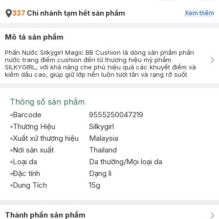
337
Chi nhánh tạm hết sản phẩm
Xem thêm
Mô tả sản phẩm
Phấn Nước Silkygirl Magic BB Cushion là dòng sản phẩm phấn
nước trang điểm cushion đến từ thương hiệu mỹ phẩm
SILKYGIRL, với khả năng che phủ hiệu quả các khuyết điểm và
kiềm dầu cao, giúp giữ lớp nền luôn tươi tắn và rạng rỡ suốt
Thông số sản phẩm
Barcode
9555250047219
Thương Hiệu
Silkygirl
Xuất xứ thương hiệu
Malaysia
Nơi sản xuất
Thailand
Loại da
Da thường/Mọi loại da
Đặc tính
Dạng lì
Dung Tích
15g
Thành phần sản phẩm