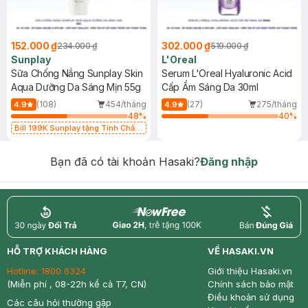
152.000 ₫
302.000 ₫
234.000 ₫
519.000 ₫
Sunplay
L'Oreal
Sữa Chống Nắng Sunplay Skin
Serum L'Oreal Hyaluronic Acid
Aqua Dưỡng Da Sáng Mịn 55g
Cấp Ẩm Sáng Da 30ml
(108)
454/tháng
(27)
275/tháng
4.9
4.9
48
%
40
%
Bill 199K Sunplay tặng Tinh Chất
Chống Nắng 7g trị giá 30K (SL có
hạn)
Bạn đã có tài khoản Hasaki?
Đăng nhập
return
nowfree
price
HỖ TRỢ KHÁCH HÀNG
VỀ HASAKI.VN
Hotline:
1800 6324
Giới thiệu Hasaki.vn
(Miễn phí , 08-22h kể cả T7, CN)
Chính sách bảo mật
Điều khoản sử dụng
Các câu hỏi thường gặp