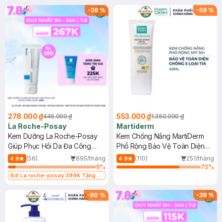
-
38
%
-
59
%
278.000 ₫
553.000 ₫
445.000 ₫
1.350.000 ₫
La Roche-Posay
Martiderm
Kem Dưỡng La Roche-Posay
Kem Chống Nắng MartiDerm
Giúp Phục Hồi Da Đa Công
Phổ Rộng Bảo Vệ Toàn Diện
Dụng 40ml
40ml
(56)
895/tháng
(110)
251/tháng
4.9
4.9
9
%
75
%
Bill La roche-posay 399K Tặng
Gel rửa mặt da dầu nhạy cảm 50ml
(SL có hạn)
-
60
%
-
38
%