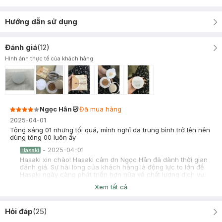
Hướng dẫn sử dụng
Đánh giá
(
12
)
Hình ảnh thực tế của khách hàng
Ngọc Hân
Đã mua hàng
2025-04-01
Tông sáng 01 nhưng tối quá, mình nghĩ da trung bình trở lên nên
dùng tông 00 luôn ấy
-
2025-04-01
Hasaki
Hasaki xin chào! Hasaki cảm ơn Ngọc Hân đã dành thời gian
đánh giá. Sự hài lòng của khách hàng là động lực to lớn để
Hasaki ngày càng phát triển hơn nữa về chất lượng dịch vụ.
Cảm ơn bạn đã tin tưởng và mua sắm tại Hasaki!
Xem tất cả
CHỊ THỦY
2022-06-23
Hỏi đáp
(
25
)
Dạng BB cushion mỏng nhẹ mà che phủ khuyết điểm vẫn ok.