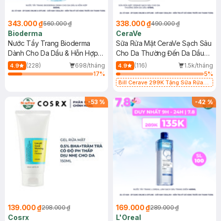
343.000 ₫
338.000 ₫
560.000 ₫
490.000 ₫
Bioderma
CeraVe
Nước Tẩy Trang Bioderma
Sữa Rửa Mặt CeraVe Sạch Sâu
Dành Cho Da Dầu & Hỗn Hợp
Cho Da Thường Đến Da Dầu
500ml
473ml
(228)
698/tháng
(116)
1.5k/tháng
4.9
4.9
17
%
5
%
Bill Cerave 299K Tặng Sữa Rửa
Mặt Cerave 30ml (SL có hạn)
-
53
%
-
42
%
139.000 ₫
169.000 ₫
298.000 ₫
289.000 ₫
Cosrx
L'Oreal