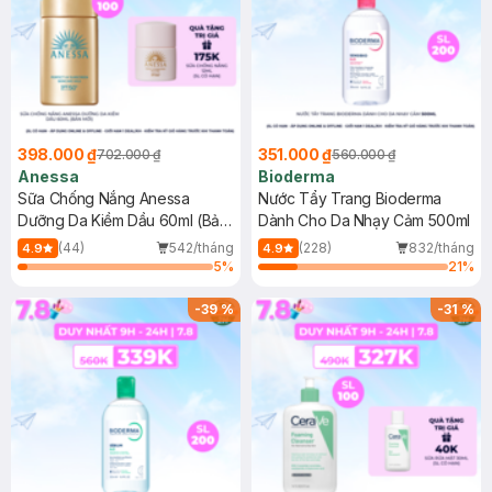
398.000 ₫
351.000 ₫
702.000 ₫
560.000 ₫
Anessa
Bioderma
Sữa Chống Nắng Anessa
Nước Tẩy Trang Bioderma
Dưỡng Da Kiềm Dầu 60ml (Bản
Dành Cho Da Nhạy Cảm 500ml
Mới)
(44)
542/tháng
(228)
832/tháng
4.9
4.9
5
%
21
%
-
39
%
-
31
%