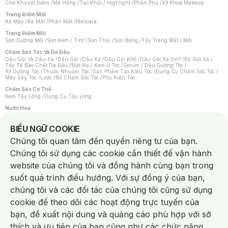
Che Khuyết Điểm
/
Má Hồng
/
Tạo Khối / Highlight
/
Phấn Phủ
/
Xịt Khoá Makeup
Trang Điểm Mắt
Kẻ Mày
/
Kẻ Mắt
/
Phấn Mắt
/
Mascara
Trang Điểm Môi
Son Dưỡng Môi
/
Son Kem / Tint
/
Son Thỏi
/
Son Bóng
/
Tẩy Trang Mắt / Môi
Chăm Sóc Tóc Và Da Đầu
Dầu Gội Và Dầu Xả
/
Dầu Gội
/
Dầu Xả
/
Dầu Gội Khô
/
Dầu Gội Xả 2in1
/
Bộ Gội Xả
/
Tẩy Tế Bào Chết Da Đầu
/
Mặt Nạ / Kem Ủ Tóc
/
Serum / Dầu Dưỡng Tóc
/
Xịt Dưỡng Tóc
/
Thuốc Nhuộm Tóc
/
Sản Phẩm Tạo Kiểu Tóc
/
Dụng Cụ Chăm Sóc Tóc
/
Máy Sấy Tóc
/
Lược
/
Bộ Chăm Sóc Tóc
/
Phụ Kiện Tóc
Chăm Sóc Cơ Thể
Kem Tẩy Lông
/
Dụng Cụ Tẩy Lông
Nước Hoa
Nước Hoa Nữ
/
Nước Hoa Nam
/
Nước Hoa Cao Cấp
/
Xịt Thơm Toàn Thân
/
Nước Hoa Vùng Kín
Notice about cookies usage
BIỂU NGỮ COOKIE
Chăm Sóc Cá Nhân
Chúng tôi quan tâm đến quyền riêng tư của bạn.
Chống Muỗi
/
Khẩu Trang
/
Máy Massage
/
Mặt Nạ Xông Hơi
/
Nước Rửa Tay
/
Sản Phẩm Chăm Sóc Khác
/
Bàn Chải Đánh Răng
/
Bàn Chải Điện
/
Chúng tôi sử dụng các cookie cần thiết để vận hành
Hỗ Trợ Trắng Răng
/
Kem Đánh Răng
/
Máy Tăm Nước
/
Nước Súc Miệng
/
Tăm / Chỉ Nha Khoa
/
Xịt Thơm Miệng
/
Dung Dịch Vệ Sinh
/
Dưỡng Vùng Kín
/
website của chúng tôi và đồng hành cùng bạn trong
Khăn Ướt Vệ Sinh Vùng Kín
/
Băng Vệ Sinh
/
Tampon
/
Bọt Cạo Râu
/
Dao Cạo Râu
/
Máy Cạo Râu
suốt quá trình điều hướng. Với sự đồng ý của bạn,
Vấn Đề Về Da
chúng tôi và các đối tác của chúng tôi cũng sử dụng
Da Dầu / Lỗ Chân Lông To
/
Da Khô / Mất Nước
/
Da Lão Hóa
/
Da Mụn
/
Da Nhạy Cảm / Kích Ứng
/
Da Xỉn Màu
/
Thâm / Nám / Tàn Nhang
/
cookie để theo dõi các hoạt động trực tuyến của
Quầng Thâm & Bọng Mắt
/
Sẹo
/
Viêm Da Cơ Địa
bạn, đề xuất nội dung và quảng cáo phù hợp với sở
Dụng Cụ / Phụ Kiện Chăm Sóc Da
Chat i
Bông Tẩy Trang
/
Khăn Lau Mặt Khô
/
Dụng Cụ / Máy Rửa Mặt
/
Máy Chăm Sóc Da
/
thích và ưu tiên của bạn cũng như các chức năng
Dụng Cụ Chăm Sóc Khác