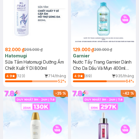
82.000 ₫
129.000 ₫
205.000 ₫
209.000 ₫
Hatomugi
Garnier
Sữa Tắm Hatomugi Dưỡng Ẩm
Nước Tẩy Trang Garnier Dành
Chiết Xuất Ý Dĩ 800ml
Cho Da Dầu Và Mụn 400ml
(Mới)
(123)
714/tháng
(69)
935/tháng
4.9
4.9
52
%
64
%
-
35
%
-
42
%