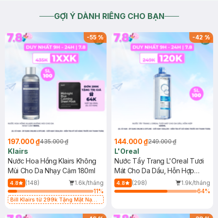
GỢI Ý DÀNH RIÊNG CHO BẠN
-
55
%
-
42
%
197.000 ₫
144.000 ₫
435.000 ₫
249.000 ₫
Klairs
L'Oreal
Nước Hoa Hồng Klairs Không
Nước Tẩy Trang L'Oreal Tươi
Mùi Cho Da Nhạy Cảm 180ml
Mát Cho Da Dầu, Hỗn Hợp
400ml
(148)
1.6k/tháng
(298)
1.9k/tháng
4.8
4.8
11
%
64
%
Bill Klairs từ 299k Tặng Mặt Nạ
Làm Dịu Da & Kiểm Soát Dầu Nhờn
25ml (SL Có Hạn)