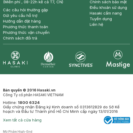
(Miễn phí , 08-22h kể cả T7, CN)
Chính sách bảo mật
Điều khoản sử dụng
Các câu hỏi thường gặp
Hasaki cẩm nang
Gửi yêu cầu hỗ trợ
Tuyển dụng
Hướng dẫn đặt hàng
Liên hệ
Phương thức thanh toán
Phương thức vận chuyển
Chính sách đổi trả
Synctives
Clinic
Dermahair
Mastige
Bản quyền © 2016 Hasaki.vn
Công Ty cổ phần HASAKI VIETNAM
Hotline:
1800 6324
Giấy chứng nhận Đăng ký Kinh doanh số 0313612829 do Sở Kế
hoạch và Đầu tư Thành phố Hồ Chí Minh cấp ngày 13/01/2016
Xem tất cả cửa hàng
Mỹ Phẩm High-End