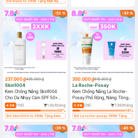
Bill Klairs từ 299k Tặng Mặt Nạ
Làm Dịu Da & Kiểm Soát Dầu Nhờn
25ml (SL Có Hạn)
-
52
%
-
43
%
237.000 ₫
350.000 ₫
495.000 ₫
610.000 ₫
Skin1004
La Roche-Posay
Kem Chống Nắng Skin1004
Kem Chống Nắng La Roche-
Cho Da Nhạy Cảm SPF 50+
Posay Phổ Rộng, Nâng Tông
50ml
Kiềm Dầu 50ml
(119)
1.0k/tháng
(28)
736/tháng
4.8
4.9
68
%
14
%
Bill Skin1004 từ 399k Tặng Kem
Bill La roche-posay 399K Tặng
Chống Nắng Cho Da Nhạy Cảm
Gel rửa mặt da dầu nhạy cảm 50ml
SPF 50+ 20ml (SL Có Hạn)
(SL có hạn)
-
39
%
-
40
%