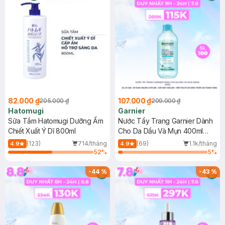
82.000 ₫
107.000 ₫
205.000 ₫
209.000 ₫
Hatomugi
Garnier
Sữa Tắm Hatomugi Dưỡng Ẩm
Nước Tẩy Trang Garnier Dành
Chiết Xuất Ý Dĩ 800ml
Cho Da Dầu Và Mụn 400ml
(Mới)
(123)
714/tháng
(69)
1.1k/tháng
4.9
4.9
52
%
5
%
-
44
%
-
43
%