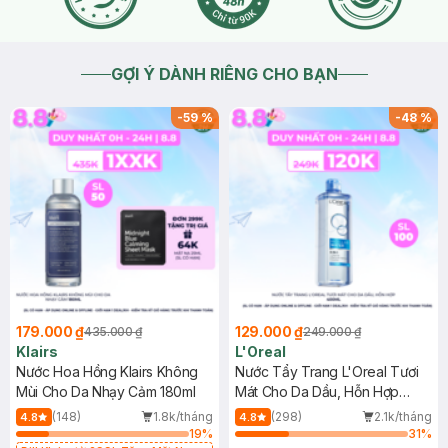
GỢI Ý DÀNH RIÊNG CHO BẠN
-
59
%
-
48
%
179.000 ₫
129.000 ₫
435.000 ₫
249.000 ₫
Klairs
L'Oreal
Nước Hoa Hồng Klairs Không
Nước Tẩy Trang L'Oreal Tươi
Mùi Cho Da Nhạy Cảm 180ml
Mát Cho Da Dầu, Hỗn Hợp
400ml
(148)
1.8k/tháng
(298)
2.1k/tháng
4.8
4.8
19
%
31
%