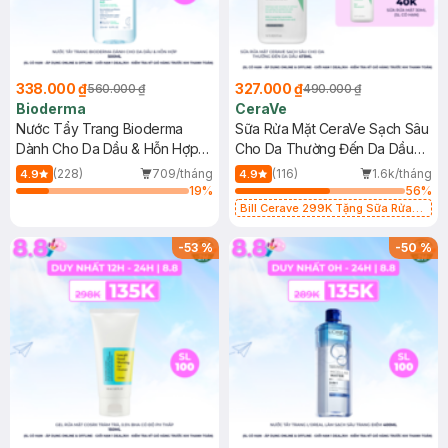
338.000 ₫
327.000 ₫
560.000 ₫
490.000 ₫
Bioderma
CeraVe
Nước Tẩy Trang Bioderma
Sữa Rửa Mặt CeraVe Sạch Sâu
Dành Cho Da Dầu & Hỗn Hợp
Cho Da Thường Đến Da Dầu
500ml
473ml
(228)
709/tháng
(116)
1.6k/tháng
4.9
4.9
19
%
56
%
Bill Cerave 299K Tặng Sữa Rửa
Mặt Cerave 30ml (SL có hạn)
-
53
%
-
50
%