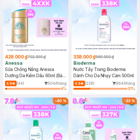
428.000 ₫
338.000 ₫
702.000 ₫
560.000 ₫
Anessa
Bioderma
Sữa Chống Nắng Anessa
Nước Tẩy Trang Bioderma
Dưỡng Da Kiềm Dầu 60ml (Bản
Dành Cho Da Nhạy Cảm 500ml
Mới)
(44)
504/tháng
(228)
864/tháng
4.9
4.9
4
%
31
%
-
40
%
-
33
%