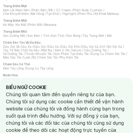
Trang Điểm Mặt
Kem Lót
/
Kem Nền
/
Phấn Nền
/
BB / CC Cream
/
Phấn Nước Cushion
/
Che Khuyết Điểm
/
Má Hồng
/
Tạo Khối / Highlight
/
Phấn Phủ
/
Xịt Khoá Makeup
Trang Điểm Mắt
Kẻ Mày
/
Kẻ Mắt
/
Phấn Mắt
/
Mascara
Trang Điểm Môi
Son Dưỡng Môi
/
Son Kem / Tint
/
Son Thỏi
/
Son Bóng
/
Tẩy Trang Mắt / Môi
Chăm Sóc Tóc Và Da Đầu
Dầu Gội Và Dầu Xả
/
Dầu Gội
/
Dầu Xả
/
Dầu Gội Khô
/
Dầu Gội Xả 2in1
/
Bộ Gội Xả
/
Tẩy Tế Bào Chết Da Đầu
/
Mặt Nạ / Kem Ủ Tóc
/
Serum / Dầu Dưỡng Tóc
/
Xịt Dưỡng Tóc
/
Thuốc Nhuộm Tóc
/
Sản Phẩm Tạo Kiểu Tóc
/
Dụng Cụ Chăm Sóc Tóc
/
Máy Sấy Tóc
/
Lược
/
Bộ Chăm Sóc Tóc
/
Phụ Kiện Tóc
Chăm Sóc Cơ Thể
Kem Tẩy Lông
/
Dụng Cụ Tẩy Lông
Nước Hoa
Nước Hoa Nữ
/
Nước Hoa Nam
/
Nước Hoa Cao Cấp
/
Xịt Thơm Toàn Thân
/
Nước Hoa Vùng Kín
Notice about cookies usage
BIỂU NGỮ COOKIE
Chăm Sóc Cá Nhân
Chúng tôi quan tâm đến quyền riêng tư của bạn.
Chống Muỗi
/
Khẩu Trang
/
Máy Massage
/
Mặt Nạ Xông Hơi
/
Nước Rửa Tay
/
Sản Phẩm Chăm Sóc Khác
/
Bàn Chải Đánh Răng
/
Bàn Chải Điện
/
Chúng tôi sử dụng các cookie cần thiết để vận hành
Hỗ Trợ Trắng Răng
/
Kem Đánh Răng
/
Máy Tăm Nước
/
Nước Súc Miệng
/
Tăm / Chỉ Nha Khoa
/
Xịt Thơm Miệng
/
Dung Dịch Vệ Sinh
/
Dưỡng Vùng Kín
/
website của chúng tôi và đồng hành cùng bạn trong
Khăn Ướt Vệ Sinh Vùng Kín
/
Băng Vệ Sinh
/
Tampon
/
Bọt Cạo Râu
/
Dao Cạo Râu
/
Máy Cạo Râu
suốt quá trình điều hướng. Với sự đồng ý của bạn,
Vấn Đề Về Da
chúng tôi và các đối tác của chúng tôi cũng sử dụng
Da Dầu / Lỗ Chân Lông To
/
Da Khô / Mất Nước
/
Da Lão Hóa
/
Da Mụn
/
Da Nhạy Cảm / Kích Ứng
/
Da Xỉn Màu
/
Thâm / Nám / Tàn Nhang
/
cookie để theo dõi các hoạt động trực tuyến của
Quầng Thâm & Bọng Mắt
/
Sẹo
/
Viêm Da Cơ Địa