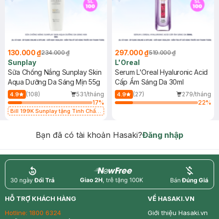
130.000 ₫
297.000 ₫
234.000 ₫
519.000 ₫
Sunplay
L'Oreal
Sữa Chống Nắng Sunplay Skin
Serum L'Oreal Hyaluronic Acid
Aqua Dưỡng Da Sáng Mịn 55g
Cấp Ẩm Sáng Da 30ml
(108)
531/tháng
(27)
279/tháng
4.9
4.9
17
%
22
%
Bill 199K Sunplay tặng Tinh Chất
Chống Nắng 7g trị giá 30K (SL có
hạn)
Bạn đã có tài khoản Hasaki?
Đăng nhập
return
nowfree
price
HỖ TRỢ KHÁCH HÀNG
VỀ HASAKI.VN
Hotline:
1800 6324
Giới thiệu Hasaki.vn