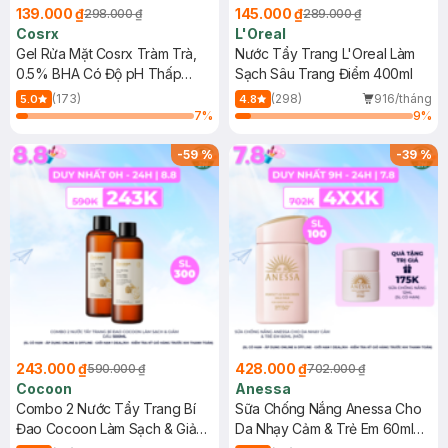
139.000 ₫
145.000 ₫
298.000 ₫
289.000 ₫
Cosrx
L'Oreal
Gel Rửa Mặt Cosrx Tràm Trà,
Nước Tẩy Trang L'Oreal Làm
0.5% BHA Có Độ pH Thấp
Sạch Sâu Trang Điểm 400ml
150ml
(173)
(298)
916/tháng
5.0
4.8
7
%
9
%
-
59
%
-
39
%
243.000 ₫
428.000 ₫
590.000 ₫
702.000 ₫
Cocoon
Anessa
Combo 2 Nước Tẩy Trang Bí
Sữa Chống Nắng Anessa Cho
Đao Cocoon Làm Sạch & Giảm
Da Nhạy Cảm & Trẻ Em 60ml