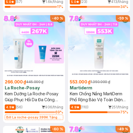
Dầu 500ml
(Mới)
(57)
1.6k/tháng
(23)
413/tháng
5.0
5.0
11
%
34
%
-
40
%
-
59
%
266.000 ₫
553.000 ₫
445.000 ₫
1.350.000 ₫
La Roche-Posay
Martiderm
Kem Dưỡng La Roche-Posay
Kem Chống Nắng MartiDerm
Giúp Phục Hồi Da Đa Công
Phổ Rộng Bảo Vệ Toàn Diện
Dụng 40ml
40ml
(56)
936/tháng
(110)
251/tháng
4.9
4.9
69
%
75
%
Bill La roche-posay 399K Tặng
Gel rửa mặt da dầu nhạy cảm 50ml
(SL có hạn)
-
60
%
-
49
%